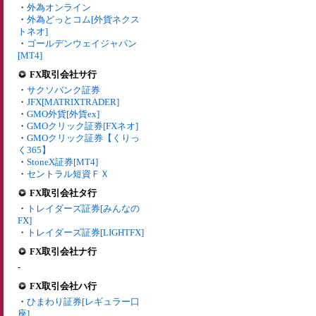
・
外為オンライン
・
外為どっとコム[外貨ネクス
トネオ]
・
ゴールデンウェイジャパン
[MT4]
FX取引会社サ行
・
サクソバンク証券
・
JFX[MATRIXTRADER]
・
GMO外貨[外貨ex]
・
GMOクリック証券[FXネオ]
・
GMOクリック証券【くりっ
く365】
・
StoneX証券[MT4]
・
セントラル短資ＦＸ
FX取引会社タ行
・
トレイダーズ証券[みんなの
FX]
・
トレイダーズ証券[LIGHTFX]
FX取引会社ナ行
-
FX取引会社ハ行
・
ひまわり証券[レギュラー口
座]