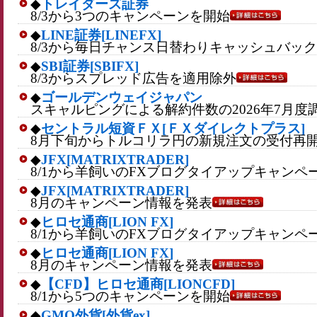
◆
トレイダーズ証券
8/3から3つのキャンペーンを開始
◆
LINE証券[LINEFX]
8/3から毎日チャンス日替わりキャッシュバッ
◆
SBI証券[SBIFX]
8/3からスプレッド広告を適用除外
◆
ゴールデンウェイジャパン
スキャルピングによる解約件数の2026年7月度
◆
セントラル短資ＦＸ[ＦＸダイレクトプラス]
8月下旬からトルコリラ円の新規注文の受付再
◆
JFX[MATRIXTRADER]
8/1から羊飼いのFXブログタイアップキャンペ
◆
JFX[MATRIXTRADER]
8月のキャンペーン情報を発表
◆
ヒロセ通商[LION FX]
8/1から羊飼いのFXブログタイアップキャンペ
◆
ヒロセ通商[LION FX]
8月のキャンペーン情報を発表
◆
【CFD】ヒロセ通商[LIONCFD]
8/1から5つのキャンペーンを開始
◆
GMO外貨[外貨ex]