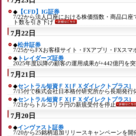
7月23日
◆
【CFD】IG証券
7/22から法人口座における株価指数・商品口座
ト数を引き下げ
7月22日
◆
松井証券
7/25からFXお客様サイト・FXアプリ・FXス
◆
トレイダーズ証券
2025年度以降の顧客の運用成果が+442億円を
7月21日
◆
セントラル短資ＦＸ[ＦＸダイレクトプラス]
7/15付で株式会社日本格付研究所から長期発
◆
セントラル短資ＦＸ[ＦＸダイレクトプラス]
7/21からトルコリラ円の新規受付を停止
7月20日
◆
インヴァスト証券
7/20から25銘柄追加リリースキャンペーンを開