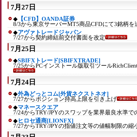
7月27日
◆
【CFD】OANDA証券
8/3から東京サーバーMT5商品CFDにて3銘柄を
◆
アヴァトレードジャパン
7/27から契約締結前交付書面を改定
7月25日
◆
SBIFXトレード[SBIFXTRADE]
7/25からPCインストール版取引ツールRichCli
7月24日
◆
外為どっとコム[外貨ネクストネオ]
7/27からポジション持高上限を引き上げ
◆
マネースクエア
7/24からTRY/JPYのスワップを業界最良水準
◆
ヒロセ通商[LIONFX]
7/27からTRY/JPYの指値注文等の値幅制限の縮