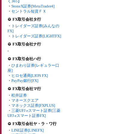
く365】
・
StoneX証券[MetaTrader4]
・
セントラル短資ＦＸ
FX取引会社タ行
・
トレイダーズ証券[みんなの
FX]
・
トレイダーズ証券[LIGHTFX]
FX取引会社ナ行
-
FX取引会社ハ行
・
ひまわり証券[レギュラー口
座]
・
ヒロセ通商[LION FX]
・
PayPay銀行[FX]
FX取引会社マ行
・
松井証券
・
マネースクエア
・
マネックス証券[FXPLUS]
・
三菱UFJ eスマート証券[三菱
UFJ eスマート証券FX]
FX取引会社ヤ・ラ・ワ行
・
LINE証券[LINEFX]