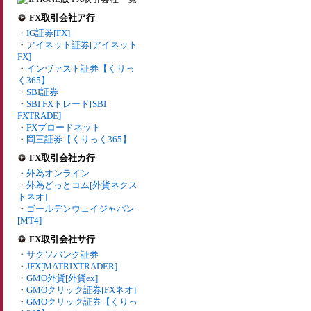
FX取引会社ア行
・
IG証券[FX]
・
アイネット証券[アイネット
FX]
・
インヴァスト証券【くりっ
く365】
・
SBI証券
・
SBI FXトレード[SBI
FXTRADE]
・
FXブロードネット
・
岡三証券【くりっく365】
FX取引会社カ行
・
外為オンライン
・
外為どっとコム[外貨ネクス
トネオ]
・
ゴールデンウェイジャパン
[MT4]
FX取引会社サ行
・
サクソバンク証券
・
JFX[MATRIXTRADER]
・
GMO外貨[外貨ex]
・
GMOクリック証券[FXネオ]
・
GMOクリック証券【くりっ