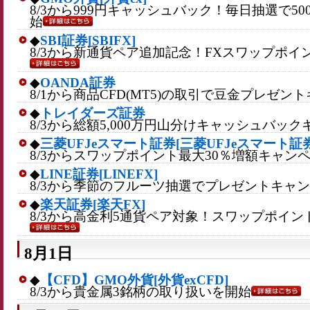
8/3から999円キャッシュバック！毎日抽選で5
始
◆
SBI証券[SBIFX]
8/3から新通貨ペア追加記念！FXスワップポ
◆
OANDA証券
8/1から商品CFD(MT5)の取引で豆金プレゼ
◆
トレイダーズ証券
8/3から総額5,000万円山分けキャッシュバッ
◆
三菱UFJeスマート証券[三菱UFJeスマート証券
8/3からスワップポイント最大30％増額キャン
◆
LINE証券[LINEFX]
8/3から季節のフルーツ抽選でプレゼントキャ
◆
楽天証券[楽天FX]
8/3から高金利5通貨ペア対象！スワップポイン
8月1日
◆
【CFD】GMO外貨[外貨exCFD]
8/3から貴金属3銘柄の取り扱いを開始