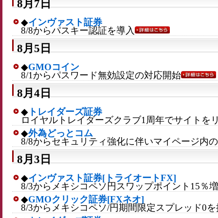
8月7日
◆
インヴァスト証券
8/8からパスキー認証を導入
8月5日
◆
GMOコイン
8/1からパスワード無効設定の対応開始
8月4日
◆
トレイダーズ証券
ロイヤルトレイダーズクラブ1周年でサイトを
◆
外為どっとコム
8/8からセキュリティ強化に伴いマイページ内
8月3日
◆
インヴァスト証券[トライオートFX]
8/3からメキシコペソ円スワップポイント15％
◆
GMOクリック証券[FXネオ]
8/3からメキシコペソ/円期間限定スプレッド0