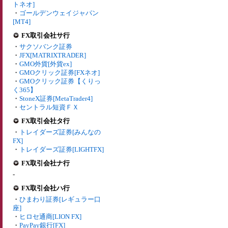
トネオ]
・
ゴールデンウェイジャパン
[MT4]
FX取引会社サ行
・
サクソバンク証券
・
JFX[MATRIXTRADER]
・
GMO外貨[外貨ex]
・
GMOクリック証券[FXネオ]
・
GMOクリック証券【くりっ
く365】
・
StoneX証券[MetaTrader4]
・
セントラル短資ＦＸ
FX取引会社タ行
・
トレイダーズ証券[みんなの
FX]
・
トレイダーズ証券[LIGHTFX]
FX取引会社ナ行
-
FX取引会社ハ行
・
ひまわり証券[レギュラー口
座]
・
ヒロセ通商[LION FX]
・
PayPay銀行[FX]