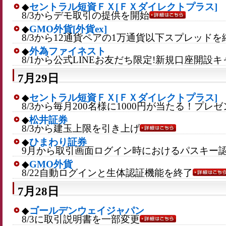
◆
セントラル短資ＦＸ[ＦＸダイレクトプラス]
8/3からデモ取引の提供を開始
◆
GMO外貨[外貨ex]
8/3から12通貨ペアの1万通貨以下スプレッド
◆
外為ファイネスト
8/1から公式LINEお友だち限定!新規口座開設
7月29日
◆
セントラル短資ＦＸ[ＦＸダイレクトプラス]
8/3から毎月200名様に1000円が当たる！プ
◆
松井証券
8/3から建玉上限を引き上げ
◆
ひまわり証券
9月から取引画面ログイン時におけるパスキー
◆
GMO外貨
8/22自動ログインと生体認証機能を終了
7月28日
◆
ゴールデンウェイジャパン
8/3に取引説明書を一部変更