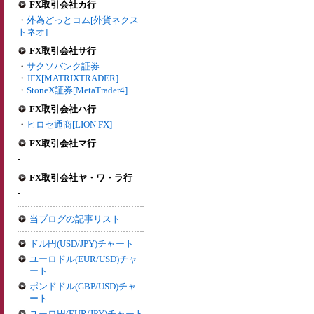
FX取引会社カ行
・
外為どっとコム[外貨ネクス
トネオ]
FX取引会社サ行
・
サクソバンク証券
・
JFX[MATRIXTRADER]
・
StoneX証券[MetaTrader4]
FX取引会社ハ行
・
ヒロセ通商[LION FX]
FX取引会社マ行
-
FX取引会社ヤ・ワ・ラ行
-
当ブログの記事リスト
ドル円(USD/JPY)チャート
ユーロドル(EUR/USD)チャ
ート
ポンドドル(GBP/USD)チャ
ート
ユーロ円(EUR/JPY)チャート