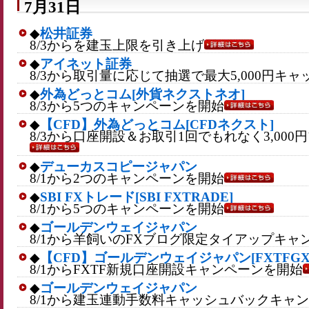
7月31日
◆
松井証券
8/3からを建玉上限を引き上げ
◆
アイネット証券
8/3から取引量に応じて抽選で最大5,000円キ
◆
外為どっとコム[外貨ネクストネオ]
8/3から5つのキャンペーンを開始
◆
【CFD】外為どっとコム[CFDネクスト]
8/3から口座開設＆お取引1回でもれなく3,00
◆
デューカスコピージャパン
8/1から2つのキャンペーンを開始
◆
SBI FXトレード[SBI FXTRADE]
8/1から5つのキャンペーンを開始
◆
ゴールデンウェイジャパン
8/1から羊飼いのFXブログ限定タイアップキャ
◆
【CFD】ゴールデンウェイジャパン[FXTFGX-
8/1からFXTF新規口座開設キャンペーンを開始
◆
ゴールデンウェイジャパン
8/1から建玉連動手数料キャッシュバックキャ