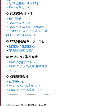
・
ヒロセ通商[LION FX]
・
PayPay銀行[FX]
FX取引会社マ行
・
松井証券
・
マネースクエア
・
マネックス証券[FXPLUS]
・
三菱UFJ eスマート証券[三菱
UFJ eスマート証券FX]
FX取引会社ヤ・ラ・ワ行
・
LINE証券[LINEFX]
・
楽天証券[楽天FX]
オプション取引会社
・
GMO外貨[オプトレ!]
・
GMOクリック証券[外為オプ
ション]
CFD取引会社
・
IG証券CFD
・
サクソバンク証券CFD
・
GMOクリック証券CFD