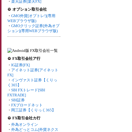
・
楽天証券[楽天FX]
オプション取引会社
・
GMO外貨[オプトレ!](専用
WEBブラウザ版)
・
GMOクリック証券[外為オプ
ション](専用WEBブラウザ版)
FX取引会社ア行
・
IG証券[FX]
・
アイネット証券[アイネット
FX]
・
インヴァスト証券【くりっ
く365】
・
SBI FXトレード[SBI
FXTRADE]
・
SBI証券
・
FXブロードネット
・
岡三証券【くりっく365】
FX取引会社カ行
・
外為オンライン
・
外為どっとコム[外貨ネクス