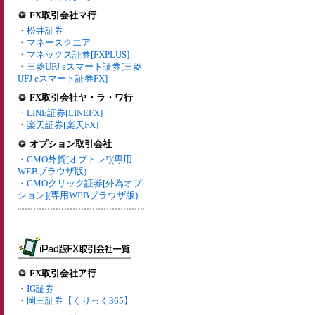
FX取引会社マ行
・
松井証券
・
マネースクエア
・
マネックス証券[FXPLUS]
・
三菱UFJ eスマート証券[三菱
UFJ eスマート証券FX]
FX取引会社ヤ・ラ・ワ行
・
LINE証券[LINEFX]
・
楽天証券[楽天FX]
オプション取引会社
・
GMO外貨[オプトレ!](専用
WEBブラウザ版)
・
GMOクリック証券[外為オプ
ション](専用WEBブラウザ版)
FX取引会社ア行
・
IG証券
・
岡三証券【くりっく365】