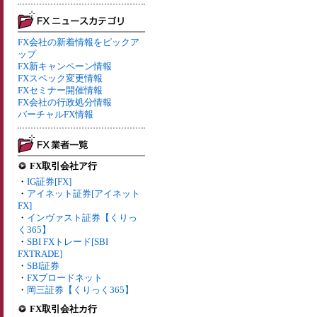
FX会社の新着情報をピックア
ップ
FX新キャンペーン情報
FXスペック変更情報
FXセミナー開催情報
FX会社の行政処分情報
バーチャルFX情報
FX取引会社ア行
・
IG証券[FX]
・
アイネット証券[アイネット
FX]
・
インヴァスト証券【くりっ
く365】
・
SBI FXトレード[SBI
FXTRADE]
・
SBI証券
・
FXブロードネット
・
岡三証券【くりっく365】
FX取引会社カ行