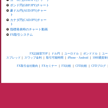
ポンド円(GBP/JPY)チャート
豪ドル円(AUD/JPY)チャー
ト
カナダ円(CAD/JPY)チャー
ト
指標発表時のチャート動画
FX取引システム
FX記録室TOP
｜
ドル円
｜
ユーロドル
｜
ポンドドル
｜
ユー
スプレッド
｜
スワップ金利
｜
取引可能時間
｜
iPhone・Android
｜
1000通貨単
FX取引会社動向
｜
FXセミナー
｜
FX比較
｜
CFD比較
｜
CFDブログ