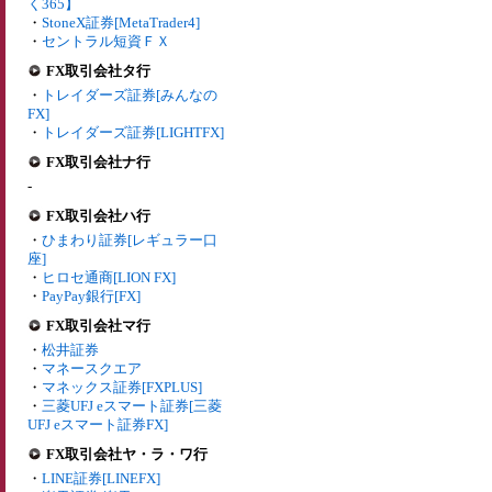
く365】
・
StoneX証券[MetaTrader4]
・
セントラル短資ＦＸ
FX取引会社タ行
・
トレイダーズ証券[みんなの
FX]
・
トレイダーズ証券[LIGHTFX]
FX取引会社ナ行
-
FX取引会社ハ行
・
ひまわり証券[レギュラー口
座]
・
ヒロセ通商[LION FX]
・
PayPay銀行[FX]
FX取引会社マ行
・
松井証券
・
マネースクエア
・
マネックス証券[FXPLUS]
・
三菱UFJ eスマート証券[三菱
UFJ eスマート証券FX]
FX取引会社ヤ・ラ・ワ行
・
LINE証券[LINEFX]