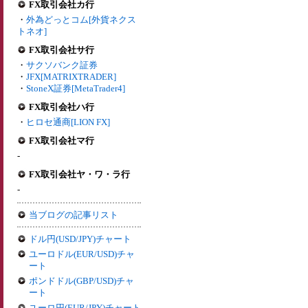
FX取引会社カ行
・
外為どっとコム[外貨ネクス
トネオ]
FX取引会社サ行
・
サクソバンク証券
・
JFX[MATRIXTRADER]
・
StoneX証券[MetaTrader4]
FX取引会社ハ行
・
ヒロセ通商[LION FX]
FX取引会社マ行
-
FX取引会社ヤ・ワ・ラ行
-
当ブログの記事リスト
ドル円(USD/JPY)チャート
ユーロドル(EUR/USD)チャ
ート
ポンドドル(GBP/USD)チャ
ート
ユーロ円(EUR/JPY)チャート