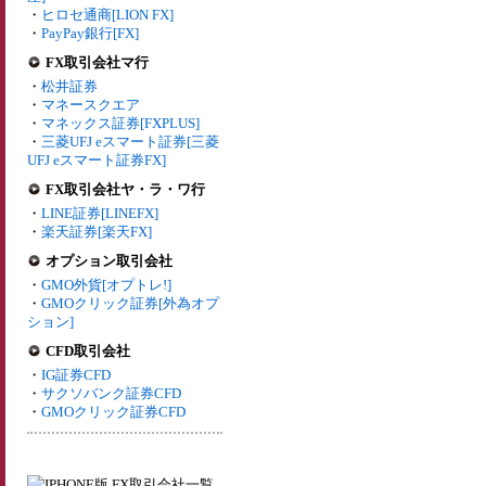
・
ヒロセ通商[LION FX]
・
PayPay銀行[FX]
FX取引会社マ行
・
松井証券
・
マネースクエア
・
マネックス証券[FXPLUS]
・
三菱UFJ eスマート証券[三菱
UFJ eスマート証券FX]
FX取引会社ヤ・ラ・ワ行
・
LINE証券[LINEFX]
・
楽天証券[楽天FX]
オプション取引会社
・
GMO外貨[オプトレ!]
・
GMOクリック証券[外為オプ
ション]
CFD取引会社
・
IG証券CFD
・
サクソバンク証券CFD
・
GMOクリック証券CFD