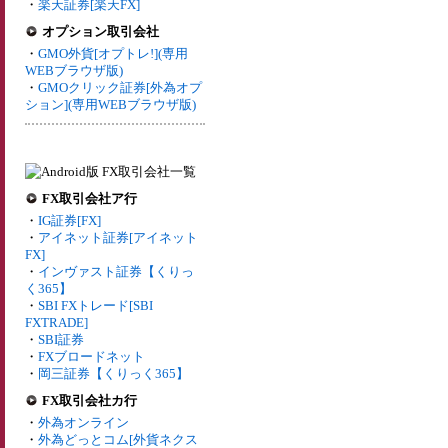
・
楽天証券[楽天FX]
オプション取引会社
・
GMO外貨[オプトレ!](専用
WEBブラウザ版)
・
GMOクリック証券[外為オプ
ション](専用WEBブラウザ版)
FX取引会社ア行
・
IG証券[FX]
・
アイネット証券[アイネット
FX]
・
インヴァスト証券【くりっ
く365】
・
SBI FXトレード[SBI
FXTRADE]
・
SBI証券
・
FXブロードネット
・
岡三証券【くりっく365】
FX取引会社カ行
・
外為オンライン
・
外為どっとコム[外貨ネクス