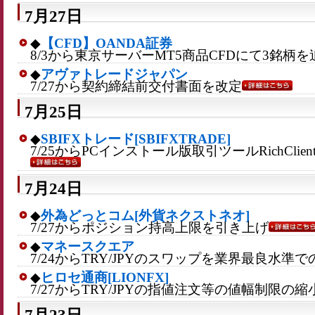
7月27日
◆
【CFD】OANDA証券
8/3から東京サーバーMT5商品CFDにて3銘柄を
◆
アヴァトレードジャパン
7/27から契約締結前交付書面を改定
7月25日
◆
SBIFXトレード[SBIFXTRADE]
7/25からPCインストール版取引ツールRichCli
7月24日
◆
外為どっとコム[外貨ネクストネオ]
7/27からポジション持高上限を引き上げ
◆
マネースクエア
7/24からTRY/JPYのスワップを業界最良水準
◆
ヒロセ通商[LIONFX]
7/27からTRY/JPYの指値注文等の値幅制限の縮