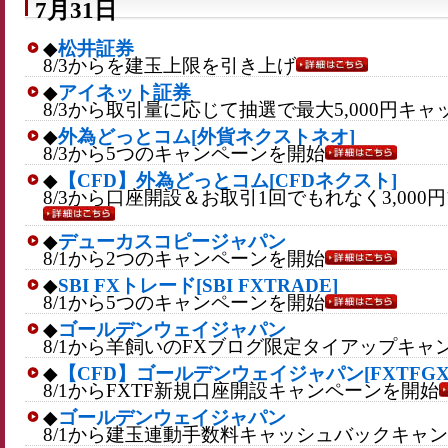
7月31日
◆
松井証券
8/3からを建玉上限を引き上げ
◆
アイネット証券
8/3から取引量に応じて抽選で最大5,000円キ
◆
外為どっとコム[外貨ネクストネオ]
8/3から5つのキャンペーンを開始
◆
【CFD】外為どっとコム[CFDネクスト]
8/3から口座開設＆お取引1回でもれなく3,00
◆
デューカスコピージャパン
8/1から2つのキャンペーンを開始
◆
SBI FXトレード[SBI FXTRADE]
8/1から5つのキャンペーンを開始
◆
ゴールデンウェイジャパン
8/1から羊飼いのFXブログ限定タイアップキャ
◆
【CFD】ゴールデンウェイジャパン[FXTFGX-
8/1からFXTF新規口座開設キャンペーンを開始
◆
ゴールデンウェイジャパン
8/1から建玉連動手数料キャッシュバックキャ