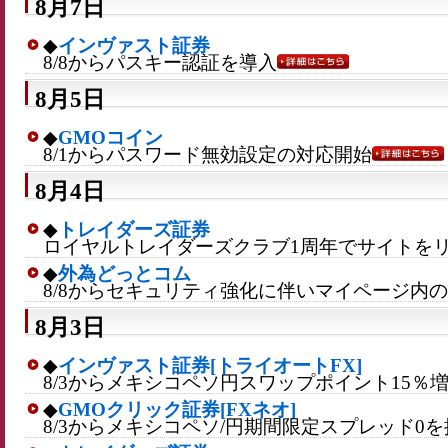
8月7日
◆
インヴァスト証券
8/8からパスキー認証を導入
8月5日
◆
GMOコイン
8/1からパスワード無効設定の対応開始
8月4日
◆
トレイダーズ証券
ロイヤルトレイダーズクラブ1周年でサイトを
◆
外為どっとコム
8/8からセキュリティ強化に伴いマイページ内
8月3日
◆
インヴァスト証券[トライオートFX]
8/3からメキシコペソ円スワップポイント15％
◆
GMOクリック証券[FXネオ]
8/3からメキシコペソ/円期間限定スプレッド0