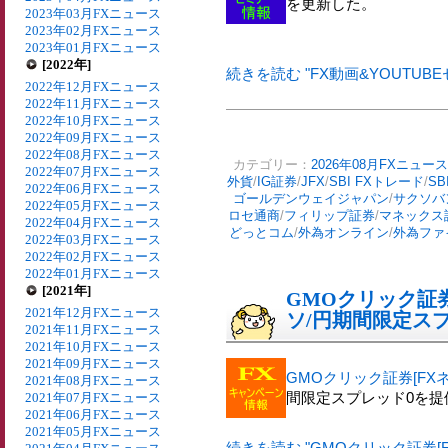
を更新した。
2023年03月FXニュース
2023年02月FXニュース
2023年01月FXニュース
[2022年]
続きを読む "FX動画&YOUTUBE
2022年12月FXニュース
2022年11月FXニュース
2022年10月FXニュース
2022年09月FXニュース
2022年08月FXニュース
カテゴリー：
2026年08月FXニュース
2022年07月FXニュース
外貨
/
IG証券
/
JFX
/
SBI FXトレード
/
SB
2022年06月FXニュース
ゴールデンウェイジャパン
/
サクソバ
2022年05月FXニュース
ロセ通商
/
フィリップ証券
/
マネックス
2022年04月FXニュース
どっとコム
/
外為オンライン
/
外為ファ
2022年03月FXニュース
2022年02月FXニュース
2022年01月FXニュース
[2021年]
GMOクリック証券
2021年12月FXニュース
ソ/円期間限定ス
2021年11月FXニュース
2021年10月FXニュース
2021年09月FXニュース
GMOクリック証券[FXネ
2021年08月FXニュース
間限定スプレッド0を提
2021年07月FXニュース
2021年06月FXニュース
2021年05月FXニュース
続きを読む "GMOクリック証券[