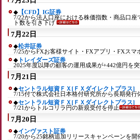
7月23日
◆
【CFD】IG証券
7/22から法人口座における株価指数・商品口座
ト数を引き下げ
7月22日
◆
松井証券
7/25からFXお客様サイト・FXアプリ・FXス
◆
トレイダーズ証券
2025年度以降の顧客の運用成果が+442億円を
7月21日
◆
セントラル短資ＦＸ[ＦＸダイレクトプラス]
7/15付で株式会社日本格付研究所から長期発
◆
セントラル短資ＦＸ[ＦＸダイレクトプラス]
7/21からトルコリラ円の新規受付を停止
7月20日
◆
インヴァスト証券
7/20から25銘柄追加リリースキャンペーンを開