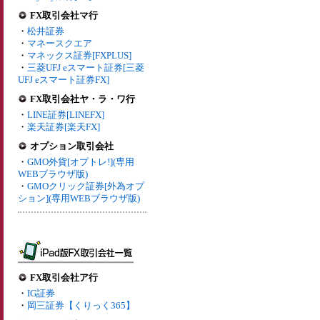
FX取引会社マ行
・
松井証券
・
マネースクエア
・
マネックス証券[FXPLUS]
・
三菱UFJ eスマート証券[三菱
UFJ eスマート証券FX]
FX取引会社ヤ・ラ・ワ行
・
LINE証券[LINEFX]
・
楽天証券[楽天FX]
オプション取引会社
・
GMO外貨[オプトレ!](専用
WEBブラウザ版)
・
GMOクリック証券[外為オプ
ション](専用WEBブラウザ版)
FX取引会社ア行
・
IG証券
・
岡三証券【くりっく365】