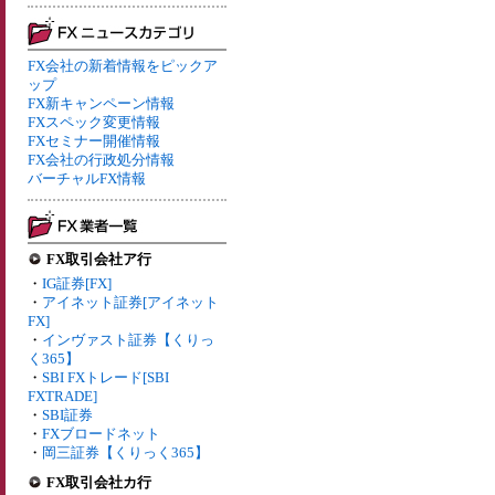
FX会社の新着情報をピックア
ップ
FX新キャンペーン情報
FXスペック変更情報
FXセミナー開催情報
FX会社の行政処分情報
バーチャルFX情報
FX取引会社ア行
・
IG証券[FX]
・
アイネット証券[アイネット
FX]
・
インヴァスト証券【くりっ
く365】
・
SBI FXトレード[SBI
FXTRADE]
・
SBI証券
・
FXブロードネット
・
岡三証券【くりっく365】
FX取引会社カ行