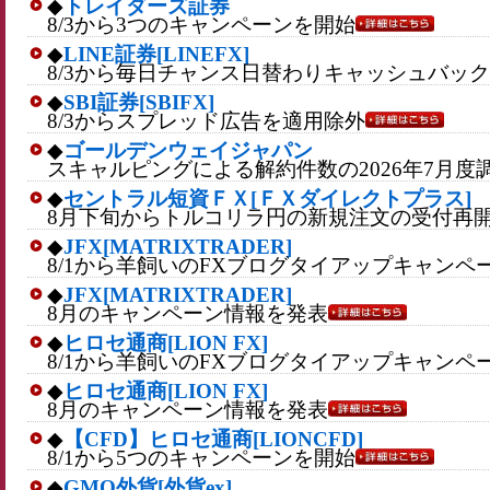
◆
トレイダーズ証券
8/3から3つのキャンペーンを開始
◆
LINE証券[LINEFX]
8/3から毎日チャンス日替わりキャッシュバッ
◆
SBI証券[SBIFX]
8/3からスプレッド広告を適用除外
◆
ゴールデンウェイジャパン
スキャルピングによる解約件数の2026年7月度
◆
セントラル短資ＦＸ[ＦＸダイレクトプラス]
8月下旬からトルコリラ円の新規注文の受付再
◆
JFX[MATRIXTRADER]
8/1から羊飼いのFXブログタイアップキャンペ
◆
JFX[MATRIXTRADER]
8月のキャンペーン情報を発表
◆
ヒロセ通商[LION FX]
8/1から羊飼いのFXブログタイアップキャンペ
◆
ヒロセ通商[LION FX]
8月のキャンペーン情報を発表
◆
【CFD】ヒロセ通商[LIONCFD]
8/1から5つのキャンペーンを開始
◆
GMO外貨[外貨ex]