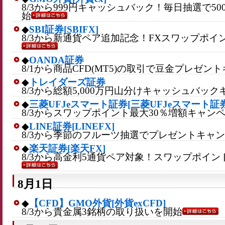
8/3から999円キャッシュバック！毎日抽選で5
始
◆
SBI証券[SBIFX]
8/3から新通貨ペア追加記念！FXスワップポ
◆
OANDA証券
8/1から商品CFD(MT5)の取引で豆金プレゼ
◆
トレイダーズ証券
8/3から総額5,000万円山分けキャッシュバッ
◆
三菱UFJeスマート証券[三菱UFJeスマート証券
8/3からスワップポイント最大30％増額キャン
◆
LINE証券[LINEFX]
8/3から季節のフルーツ抽選でプレゼントキャ
◆
楽天証券[楽天FX]
8/3から高金利5通貨ペア対象！スワップポイン
8月1日
◆
【CFD】GMO外貨[外貨exCFD]
8/3から貴金属3銘柄の取り扱いを開始