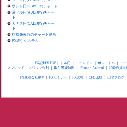
ポンド円(GBP/JPY)チャート
豪ドル円(AUD/JPY)チャー
ト
カナダ円(CAD/JPY)チャー
ト
指標発表時のチャート動画
FX取引システム
FX記録室TOP
｜
ドル円
｜
ユーロドル
｜
ポンドドル
｜
ユー
スプレッド
｜
スワップ金利
｜
取引可能時間
｜
iPhone・Android
｜
1000通貨単
FX取引会社動向
｜
FXセミナー
｜
FX比較
｜
CFD比較
｜
CFDブログ