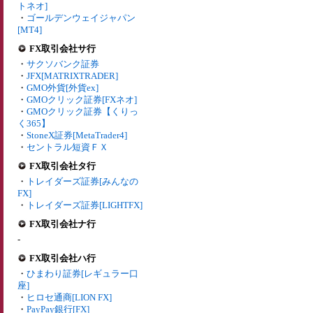
トネオ]
・
ゴールデンウェイジャパン
[MT4]
FX取引会社サ行
・
サクソバンク証券
・
JFX[MATRIXTRADER]
・
GMO外貨[外貨ex]
・
GMOクリック証券[FXネオ]
・
GMOクリック証券【くりっ
く365】
・
StoneX証券[MetaTrader4]
・
セントラル短資ＦＸ
FX取引会社タ行
・
トレイダーズ証券[みんなの
FX]
・
トレイダーズ証券[LIGHTFX]
FX取引会社ナ行
-
FX取引会社ハ行
・
ひまわり証券[レギュラー口
座]
・
ヒロセ通商[LION FX]
・
PayPay銀行[FX]