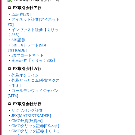
FX取引会社ア行
・
IG証券[FX]
・
アイネット証券[アイネット
FX]
・
インヴァスト証券【くりっ
く365】
・
SBI証券
・
SBI FXトレード[SBI
FXTRADE]
・
FXブロードネット
・
岡三証券【くりっく365】
FX取引会社カ行
・
外為オンライン
・
外為どっとコム[外貨ネクス
トネオ]
・
ゴールデンウェイジャパン
[MT4]
FX取引会社サ行
・
サクソバンク証券
・
JFX[MATRIXTRADER]
・
GMO外貨[外貨ex]
・
GMOクリック証券[FXネオ]
・
GMOクリック証券【くりっ