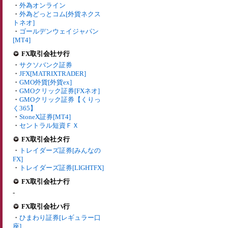
・
外為オンライン
・
外為どっとコム[外貨ネクス
トネオ]
・
ゴールデンウェイジャパン
[MT4]
FX取引会社サ行
・
サクソバンク証券
・
JFX[MATRIXTRADER]
・
GMO外貨[外貨ex]
・
GMOクリック証券[FXネオ]
・
GMOクリック証券【くりっ
く365】
・
StoneX証券[MT4]
・
セントラル短資ＦＸ
FX取引会社タ行
・
トレイダーズ証券[みんなの
FX]
・
トレイダーズ証券[LIGHTFX]
FX取引会社ナ行
-
FX取引会社ハ行
・
ひまわり証券[レギュラー口
座]