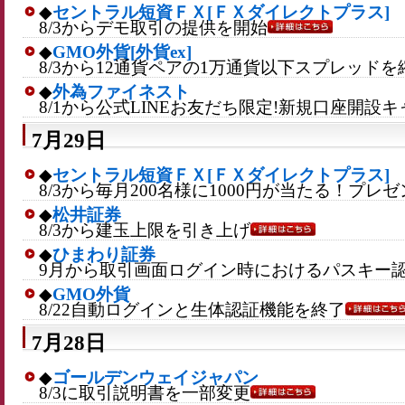
◆
セントラル短資ＦＸ[ＦＸダイレクトプラス]
8/3からデモ取引の提供を開始
◆
GMO外貨[外貨ex]
8/3から12通貨ペアの1万通貨以下スプレッド
◆
外為ファイネスト
8/1から公式LINEお友だち限定!新規口座開設
7月29日
◆
セントラル短資ＦＸ[ＦＸダイレクトプラス]
8/3から毎月200名様に1000円が当たる！プ
◆
松井証券
8/3から建玉上限を引き上げ
◆
ひまわり証券
9月から取引画面ログイン時におけるパスキー
◆
GMO外貨
8/22自動ログインと生体認証機能を終了
7月28日
◆
ゴールデンウェイジャパン
8/3に取引説明書を一部変更