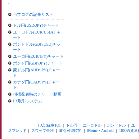
-
当ブログの記事リスト
ドル円(USD/JPY)チャート
ユーロドル(EUR/USD)チャ
ート
ポンドドル(GBP/USD)チャ
ート
ユーロ円(EUR/JPY)チャート
ポンド円(GBP/JPY)チャート
豪ドル円(AUD/JPY)チャー
ト
カナダ円(CAD/JPY)チャー
ト
指標発表時のチャート動画
FX取引システム
FX記録室TOP
｜
ドル円
｜
ユーロドル
｜
ポンドドル
｜
ユー
スプレッド
｜
スワップ金利
｜
取引可能時間
｜
iPhone・Android
｜
1000通貨単