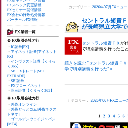
FX新キャンペーン情報
FXスペック変更情報
カテゴリー：
2026年07月FXニュ
FXセミナー開催情報
FX会社の行政処分情報
バーチャルFX情報
セントラル短資Ｆ
が長崎県立大学で
FX取引会社ア行
セントラル短資ＦＸ
が
・
IG証券[FX]
で特別講義を行ったこ
・
アイネット証券[アイネット
FX]
・
インヴァスト証券【くりっ
続きを読む "セントラル短資Ｆ
く365】
学で特別講義を行った" »
・
SBI FXトレード[SBI
FXTRADE]
・
SBI証券
・
FXブロードネット
・
岡三証券【くりっく365】
FX取引会社カ行
カテゴリー：
2026年06月FXニュー
・
外為オンライン
・
外為どっとコム[外貨ネクス
トネオ]
1
2
3
4
5
6
・
ゴールデンウェイジャパン
[MT4]