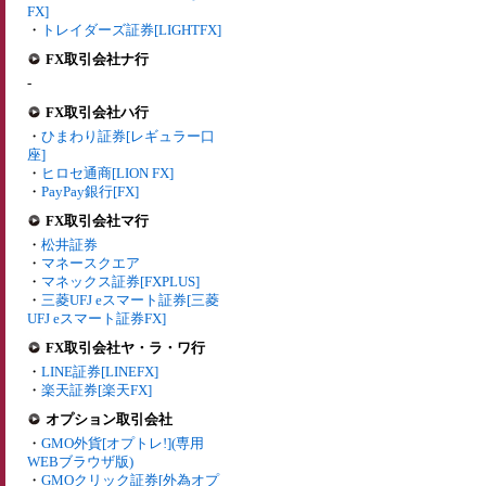
FX]
・
トレイダーズ証券[LIGHTFX]
FX取引会社ナ行
-
FX取引会社ハ行
・
ひまわり証券[レギュラー口
座]
・
ヒロセ通商[LION FX]
・
PayPay銀行[FX]
FX取引会社マ行
・
松井証券
・
マネースクエア
・
マネックス証券[FXPLUS]
・
三菱UFJ eスマート証券[三菱
UFJ eスマート証券FX]
FX取引会社ヤ・ラ・ワ行
・
LINE証券[LINEFX]
・
楽天証券[楽天FX]
オプション取引会社
・
GMO外貨[オプトレ!](専用
WEBブラウザ版)
・
GMOクリック証券[外為オプ