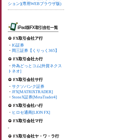
ション](専用WEBブラウザ版)
FX取引会社ア行
・
IG証券
・
岡三証券【くりっく365】
FX取引会社カ行
・
外為どっとコム[外貨ネクス
トネオ]
FX取引会社サ行
・
サクソバンク証券
・
JFX[MATRIXTRADER]
・
StoneX証券[MetaTrader4]
FX取引会社ハ行
・
ヒロセ通商[LION FX]
FX取引会社マ行
-
FX取引会社ヤ・ワ・ラ行