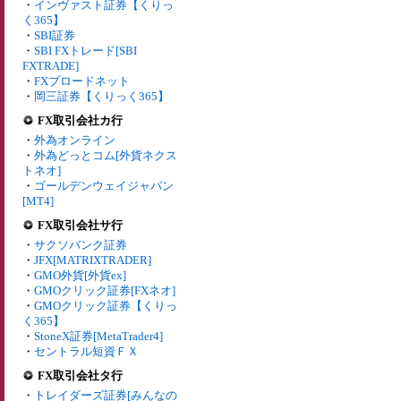
・
インヴァスト証券【くりっ
く365】
・
SBI証券
・
SBI FXトレード[SBI
FXTRADE]
・
FXブロードネット
・
岡三証券【くりっく365】
FX取引会社カ行
・
外為オンライン
・
外為どっとコム[外貨ネクス
トネオ]
・
ゴールデンウェイジャパン
[MT4]
FX取引会社サ行
・
サクソバンク証券
・
JFX[MATRIXTRADER]
・
GMO外貨[外貨ex]
・
GMOクリック証券[FXネオ]
・
GMOクリック証券【くりっ
く365】
・
StoneX証券[MetaTrader4]
・
セントラル短資ＦＸ
FX取引会社タ行
・
トレイダーズ証券[みんなの