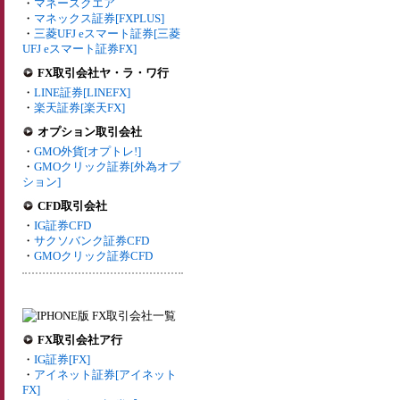
・
マネースクエア
・
マネックス証券[FXPLUS]
・
三菱UFJ eスマート証券[三菱
UFJ eスマート証券FX]
FX取引会社ヤ・ラ・ワ行
・
LINE証券[LINEFX]
・
楽天証券[楽天FX]
オプション取引会社
・
GMO外貨[オプトレ!]
・
GMOクリック証券[外為オプ
ション]
CFD取引会社
・
IG証券CFD
・
サクソバンク証券CFD
・
GMOクリック証券CFD
FX取引会社ア行
・
IG証券[FX]
・
アイネット証券[アイネット
FX]