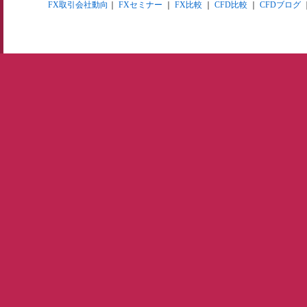
FX取引会社動向
｜
FXセミナー
｜
FX比較
｜
CFD比較
｜
CFDブログ