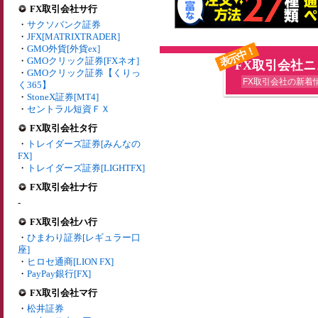
FX取引会社サ行
・
サクソバンク証券
・
JFX[MATRIXTRADER]
・
GMO外貨[外貨ex]
表示中！
・
GMOクリック証券[FXネオ]
FX取引会社
・
GMOクリック証券【くりっ
FX取引会社の新着
く365】
・
StoneX証券[MT4]
・
セントラル短資ＦＸ
FX取引会社タ行
・
トレイダーズ証券[みんなの
FX]
・
トレイダーズ証券[LIGHTFX]
FX取引会社ナ行
-
FX取引会社ハ行
・
ひまわり証券[レギュラー口
座]
・
ヒロセ通商[LION FX]
・
PayPay銀行[FX]
FX取引会社マ行
・
松井証券