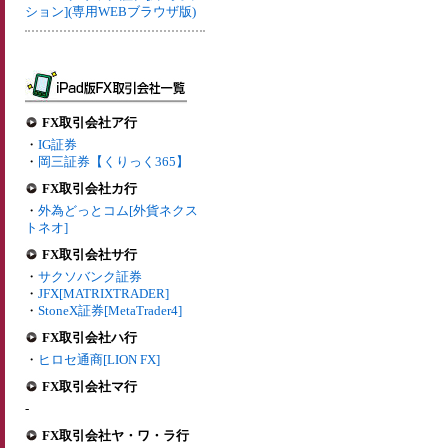
ション](専用WEBブラウザ版)
FX取引会社ア行
・
IG証券
・
岡三証券【くりっく365】
FX取引会社カ行
・
外為どっとコム[外貨ネクス
トネオ]
FX取引会社サ行
・
サクソバンク証券
・
JFX[MATRIXTRADER]
・
StoneX証券[MetaTrader4]
FX取引会社ハ行
・
ヒロセ通商[LION FX]
FX取引会社マ行
-
FX取引会社ヤ・ワ・ラ行