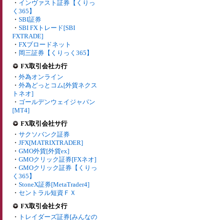
・
インヴァスト証券【くりっ
く365】
・
SBI証券
・
SBI FXトレード[SBI
FXTRADE]
・
FXブロードネット
・
岡三証券【くりっく365】
FX取引会社カ行
・
外為オンライン
・
外為どっとコム[外貨ネクス
トネオ]
・
ゴールデンウェイジャパン
[MT4]
FX取引会社サ行
・
サクソバンク証券
・
JFX[MATRIXTRADER]
・
GMO外貨[外貨ex]
・
GMOクリック証券[FXネオ]
・
GMOクリック証券【くりっ
く365】
・
StoneX証券[MetaTrader4]
・
セントラル短資ＦＸ
FX取引会社タ行
・
トレイダーズ証券[みんなの