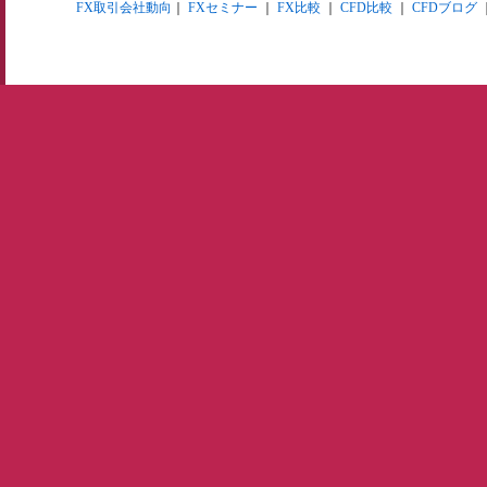
FX取引会社動向
｜
FXセミナー
｜
FX比較
｜
CFD比較
｜
CFDブログ