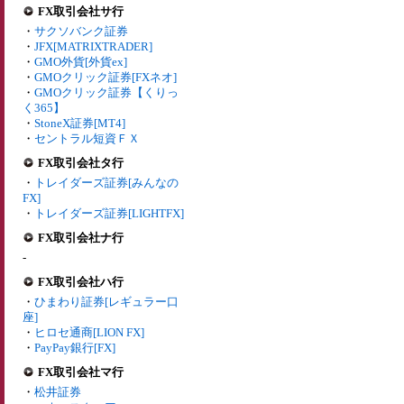
FX取引会社サ行
・
サクソバンク証券
・
JFX[MATRIXTRADER]
・
GMO外貨[外貨ex]
・
GMOクリック証券[FXネオ]
・
GMOクリック証券【くりっ
く365】
・
StoneX証券[MT4]
・
セントラル短資ＦＸ
FX取引会社タ行
・
トレイダーズ証券[みんなの
FX]
・
トレイダーズ証券[LIGHTFX]
FX取引会社ナ行
-
FX取引会社ハ行
・
ひまわり証券[レギュラー口
座]
・
ヒロセ通商[LION FX]
・
PayPay銀行[FX]
FX取引会社マ行
・
松井証券