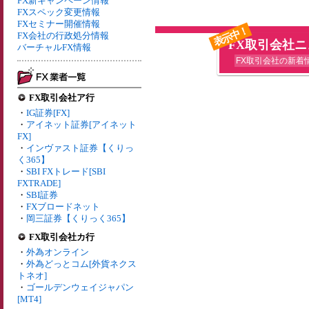
FX新キャンペーン情報
FXスペック変更情報
FXセミナー開催情報
表示中！
FX会社の行政処分情報
FX取引会社
バーチャルFX情報
FX取引会社の新着
FX取引会社ア行
・
IG証券[FX]
・
アイネット証券[アイネット
FX]
・
インヴァスト証券【くりっ
く365】
・
SBI FXトレード[SBI
FXTRADE]
・
SBI証券
・
FXブロードネット
・
岡三証券【くりっく365】
FX取引会社カ行
・
外為オンライン
・
外為どっとコム[外貨ネクス
トネオ]
・
ゴールデンウェイジャパン
[MT4]