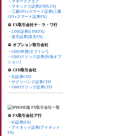
・
マネースクエア
・
マネックス証券[FXPLUS]
・
三菱UFJ eスマート証券[三菱
UFJ eスマート証券FX]
FX取引会社ヤ・ラ・ワ行
・
LINE証券[LINEFX]
・
楽天証券[楽天FX]
オプション取引会社
・
GMO外貨[オプトレ!]
・
GMOクリック証券[外為オプ
ション]
CFD取引会社
・
IG証券CFD
・
サクソバンク証券CFD
・
GMOクリック証券CFD
FX取引会社ア行
・
IG証券[FX]
・
アイネット証券[アイネット
FX]