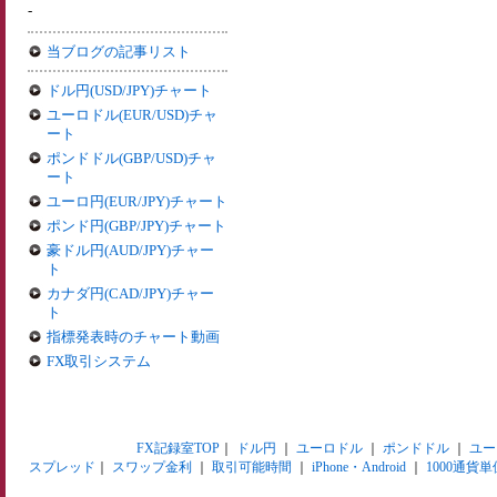
-
当ブログの記事リスト
ドル円(USD/JPY)チャート
ユーロドル(EUR/USD)チャ
ート
ポンドドル(GBP/USD)チャ
ート
ユーロ円(EUR/JPY)チャート
ポンド円(GBP/JPY)チャート
豪ドル円(AUD/JPY)チャー
ト
カナダ円(CAD/JPY)チャー
ト
指標発表時のチャート動画
FX取引システム
FX記録室TOP
｜
ドル円
｜
ユーロドル
｜
ポンドドル
｜
ユー
スプレッド
｜
スワップ金利
｜
取引可能時間
｜
iPhone・Android
｜
1000通貨単