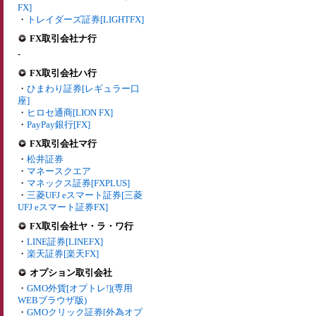
FX]
・
トレイダーズ証券[LIGHTFX]
FX取引会社ナ行
-
FX取引会社ハ行
・
ひまわり証券[レギュラー口
座]
・
ヒロセ通商[LION FX]
・
PayPay銀行[FX]
FX取引会社マ行
・
松井証券
・
マネースクエア
・
マネックス証券[FXPLUS]
・
三菱UFJ eスマート証券[三菱
UFJ eスマート証券FX]
FX取引会社ヤ・ラ・ワ行
・
LINE証券[LINEFX]
・
楽天証券[楽天FX]
オプション取引会社
・
GMO外貨[オプトレ!](専用
WEBブラウザ版)
・
GMOクリック証券[外為オプ