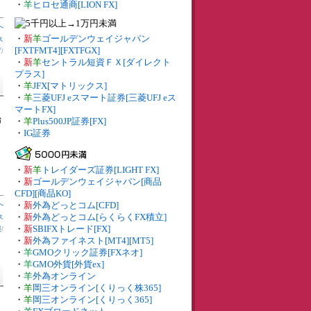
・
羊
ヒロセ通商[LION FX]
へ
・
新
羊
ゴールデンウェイジャパン
ス
[FXTFMT4][FXTFGX]
プ
/
・
新
羊
セントラル短資ＦＸ[ダイレクト
プラス]
・
羊
JFX[マトリックス]
・
羊
三菱UFJ eスマート証券[三菱UFJ eス
マートFX]
始
・
羊
Plus500JP証券[FX]
・
IG証券
・
新
羊
トレイダーズ証券[LIGHT FX]
・
新
ゴールデンウェイジャパン[商品
CFD][商品KO]
へ
・
新
外為どっとコム[CFD]
・
新
外為どっとコム[らくらくFX積立]
ス
・
新
SBIFXトレード[FX]
報
/
・
新
外為ファイネスト[MT4][MT5]
・
羊
GMOクリック証券[FXネオ]
・
羊
GMO外貨[外貨ex]
・
羊
外為オンライン
・
羊
岡三オンライン[くりっく株365]
・
羊
岡三オンライン[くりっく365]