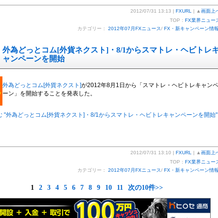
2012/07/31 13:13 |
FXURL
| ▲
画面上
TOP：
FX業界ニュー
カテゴリー：
2012年07月FXニュース
/
FX・新キャンペーン情
外為どっとコム[外貨ネクスト]・8/1からスマトレ・ヘビトレ
ャンペーンを開始
外為どっとコム[外貨ネクスト]
が2012年8月1日から「スマトレ・ヘビトレキャン
ーン」を開始することを発表した。
 "外為どっとコム[外貨ネクスト]・8/1からスマトレ・ヘビトレキャンペーンを開始"
2012/07/31 13:10 |
FXURL
| ▲
画面上
TOP：
FX業界ニュー
カテゴリー：
2012年07月FXニュース
/
FX・新キャンペーン情
1
2
3
4
5
6
7
8
9
10
11
次の10件>>