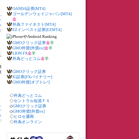
OANDA証券[MT4]
ゴールデンウェイジャパン[MT4]
金
へ
外為ファイネスト[MT4]
ス
EZインベスト証券[EZMT4]
報
/
GMOクリック証券
金
羊
GMO外貨[外貨ex]
金
羊
LION FX
金
羊
外為どっとコム
金
羊
限
GMOクリック証券
縮
IG証券[FXバイナリー]
GMO外貨[オプトレ!]
◇
外為どっとコム
◇
セントラル短資ＦＸ
◇
GMOクリック証券
へ
◇
GMO外貨[外貨ex]
ス
◇
ヒロセ通商
プ
/
◇
外為オンライン