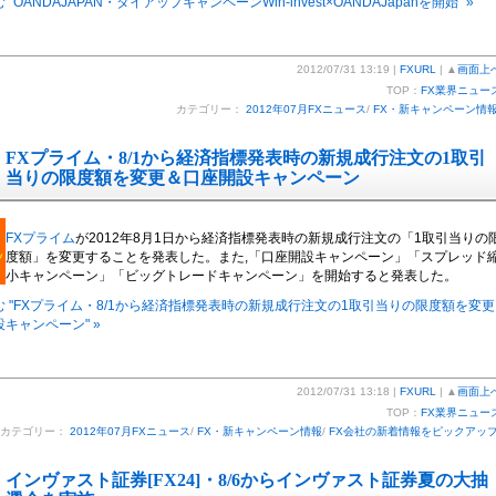
"OANDAJAPAN・タイアップキャンペーンWin-invest×OANDAJapanを開始" »
2012/07/31 13:19 |
FXURL
| ▲
画面上
TOP：
FX業界ニュー
カテゴリー：
2012年07月FXニュース
/
FX・新キャンペーン情
FXプライム・8/1から経済指標発表時の新規成行注文の1取引
当りの限度額を変更＆口座開設キャンペーン
FXプライム
が2012年8月1日から経済指標発表時の新規成行注文の「1取引当りの
度額」を変更することを発表した。また,「口座開設キャンペーン」「スプレッド
小キャンペーン」「ビッグトレードキャンペーン」を開始すると発表した。
 "FXプライム・8/1から経済指標発表時の新規成行注文の1取引当りの限度額を変更
キャンペーン" »
2012/07/31 13:18 |
FXURL
| ▲
画面上
TOP：
FX業界ニュー
カテゴリー：
2012年07月FXニュース
/
FX・新キャンペーン情報
/
FX会社の新着情報をピックアッ
インヴァスト証券[FX24]・8/6からインヴァスト証券夏の大抽