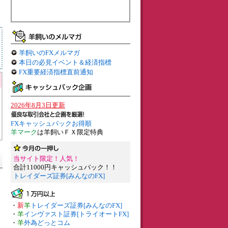
羊飼いのFXメルマガ
本日の必見イベント＆経済指標
FX重要経済指標直前通知
2026年8月3日更新
FXキャッシュバックお得順
羊マーク
は羊飼いＦＸ限定特典
当サイト限定！人気！
合計11000円キャッシュバック！！
トレイダーズ証券[みんなのFX]
・
新
羊
トレイダーズ証券[みんなのFX]
・
羊
インヴァスト証券[トライオートFX]
・
羊
外為どっとコム