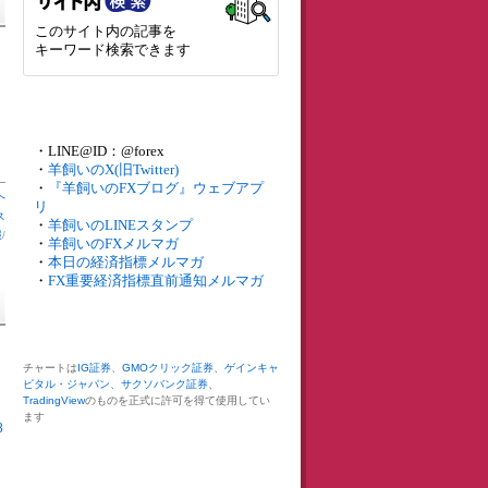
このサイト内の記事を
キーワード検索できます
・LINE@ID：@forex
・
羊飼いのX(旧Twitter)
・
『羊飼いのFXブログ』ウェブアプ
へ
リ
ス
・
羊飼いのLINEスタンプ
報
/
・
羊飼いのFXメルマガ
・
本日の経済指標メルマガ
・
FX重要経済指標直前通知メルマガ
チャートは
IG証券
、
GMOクリック証券
、
ゲインキャ
ピタル・ジャパン
、
サクソバンク証券
、
TradingView
のものを正式に許可を得て使用してい
ます
8