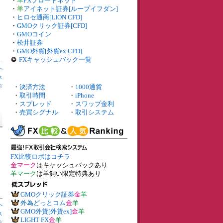
・
羊
FXブロードネット
・
羊
アイネット証券[ループイフダン]
・
ヒロセ通商[LION CFD]
・
GMOクリック証券[CFD]
月
・
GMOコイン
・
松井証券
・
GMO外貨[外貨ex CFD]
FXキャッシュバック一覧
へ
ス
報
/
・
決済方法
・
1000通貨
・
取引時間
・
iPhone
・
スプレッド
・
スワップ金利
・
売買シグナル
・
取引システム
FX比較ロボはコチラ
金マーク
はキャッシュバックあり
羊マーク
は羊飼い限定特典あり
GMOクリック証券
金
羊
外為どっとコム
金
羊
へ
GMO外貨[外貨ex]
金
羊
ス
LIGHT FX
金
羊
報
/