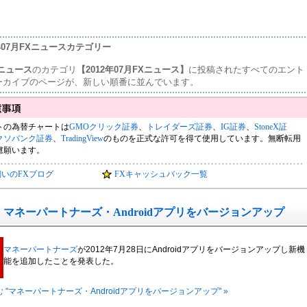
2年07月FXニュースカテゴリー
ニュース
のカテゴリ
【2012年07月FXニュース】
に投稿されたすべてのエント
ーカイブのページが、新しい順番に並んでいます。
トの為替チャートは
GMOクリック証券
、
トレイダーズ証券
、
IG証券
、
StoneX証
クソバンク証券
、
TradingView
のものを正式な許可を得て使用しています。無断転用
慮願います。
飼いのFXブログ
FXキャッシュバック一覧
マネーパートナーズ・Androidアプリをバージョンアップ
マネーパートナーズ
が2012年7月28日にAndroidアプリをバージョンアップし新機
能を追加したことを発表した。
 "マネーパートナーズ・Androidアプリをバージョンアップ" »