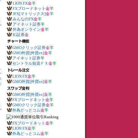
LION FX
金
羊
FXブロードネット
金
羊
JFX[マトリックス]
金
羊
みんなのFX
金
羊
アイネット証券
羊
外為オンライン
金
羊
IG証券
金
GMOクリック証券
金
羊
GMO外貨[外貨ex]
金
羊
アイネット証券
羊
セントラル短資ＦＸ
金
羊
へ
LION FX
金
羊
ス
GMO外貨[外貨ex]
金
羊
報
/
GMO外貨[外貨ex]
金
羊
FXブロードネット
金
羊
GMOクリック証券
金
羊
外為どっとコム
金
羊
FXブロードネット
金
羊
LION FX
金
羊
外為どっとコム
金
羊