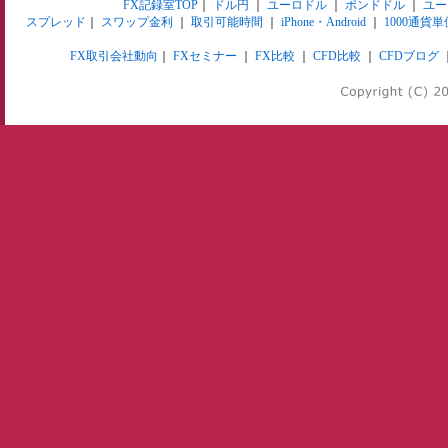
FX記録室TOP
｜
ドル円
｜
ユーロドル
｜
ポンドドル
｜
ユー
スプレッド
｜
スワップ金利
｜
取引可能時間
｜
iPhone・Android
｜
1000通貨単
FX取引会社動向
｜
FXセミナー
｜
FX比較
｜
CFD比較
｜
CFDブログ