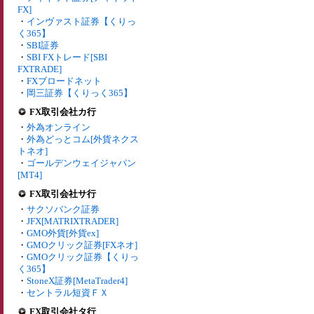
FX]
・
インヴァスト証券【くりっ
く365】
・
SBI証券
・
SBI FXトレード[SBI
FXTRADE]
・
FXブロードネット
・
岡三証券【くりっく365】
FX取引会社カ行
・
外為オンライン
・
外為どっとコム[外貨ネクス
トネオ]
・
ゴールデンウェイジャパン
[MT4]
FX取引会社サ行
・
サクソバンク証券
・
JFX[MATRIXTRADER]
・
GMO外貨[外貨ex]
・
GMOクリック証券[FXネオ]
・
GMOクリック証券【くりっ
く365】
・
StoneX証券[MetaTrader4]
・
セントラル短資ＦＸ
FX取引会社タ行