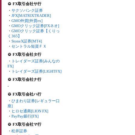
FX取引会社サ行
・
サクソバンク証券
・
JFX[MATRIXTRADER]
・
GMO外貨[外貨ex]
・
GMOクリック証券[FXネオ]
・
GMOクリック証券【くりっ
く365】
・
StoneX証券[MT4]
・
セントラル短資ＦＸ
FX取引会社タ行
・
トレイダーズ証券[みんなの
FX]
・
トレイダーズ証券[LIGHTFX]
FX取引会社ナ行
-
FX取引会社ハ行
・
ひまわり証券[レギュラー口
座]
・
ヒロセ通商[LION FX]
・
PayPay銀行[FX]
FX取引会社マ行
・
松井証券