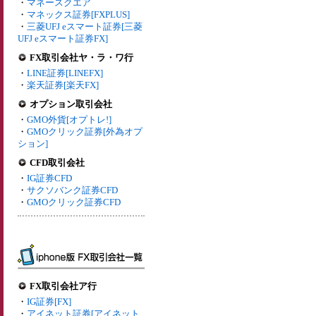
・
マネースクエア
・
マネックス証券[FXPLUS]
・
三菱UFJ eスマート証券[三菱
UFJ eスマート証券FX]
FX取引会社ヤ・ラ・ワ行
・
LINE証券[LINEFX]
・
楽天証券[楽天FX]
オプション取引会社
・
GMO外貨[オプトレ!]
・
GMOクリック証券[外為オプ
ション]
CFD取引会社
・
IG証券CFD
・
サクソバンク証券CFD
・
GMOクリック証券CFD
FX取引会社ア行
・
IG証券[FX]
・
アイネット証券[アイネット