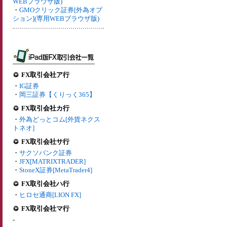
WEBブラウザ版)
・
GMOクリック証券[外為オプ
ション](専用WEBブラウザ版)
FX取引会社ア行
・
IG証券
・
岡三証券【くりっく365】
FX取引会社カ行
・
外為どっとコム[外貨ネクス
トネオ]
FX取引会社サ行
・
サクソバンク証券
・
JFX[MATRIXTRADER]
・
StoneX証券[MetaTrader4]
FX取引会社ハ行
・
ヒロセ通商[LION FX]
FX取引会社マ行
-