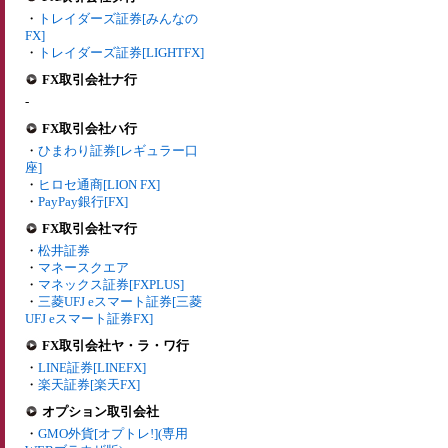
・
トレイダーズ証券[みんなの
FX]
・
トレイダーズ証券[LIGHTFX]
FX取引会社ナ行
-
FX取引会社ハ行
・
ひまわり証券[レギュラー口
座]
・
ヒロセ通商[LION FX]
・
PayPay銀行[FX]
FX取引会社マ行
・
松井証券
・
マネースクエア
・
マネックス証券[FXPLUS]
・
三菱UFJ eスマート証券[三菱
UFJ eスマート証券FX]
FX取引会社ヤ・ラ・ワ行
・
LINE証券[LINEFX]
・
楽天証券[楽天FX]
オプション取引会社
・
GMO外貨[オプトレ!](専用