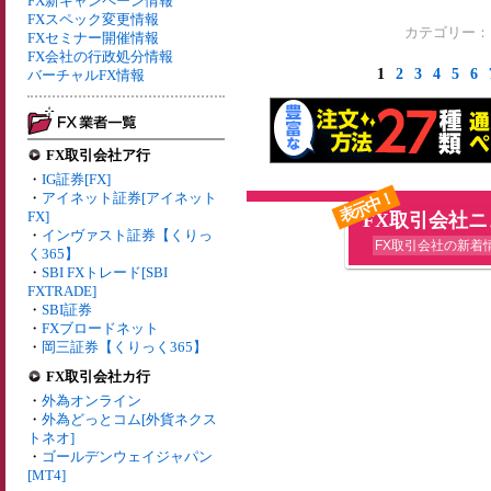
FX新キャンペーン情報
FXスペック変更情報
カテゴリー
FXセミナー開催情報
FX会社の行政処分情報
1
2
3
4
5
6
バーチャルFX情報
FX取引会社ア行
・
IG証券[FX]
表示中！
・
アイネット証券[アイネット
FX]
FX取引会社
・
インヴァスト証券【くりっ
FX取引会社の新着
く365】
・
SBI FXトレード[SBI
FXTRADE]
・
SBI証券
・
FXブロードネット
・
岡三証券【くりっく365】
FX取引会社カ行
・
外為オンライン
・
外為どっとコム[外貨ネクス
トネオ]
・
ゴールデンウェイジャパン
[MT4]