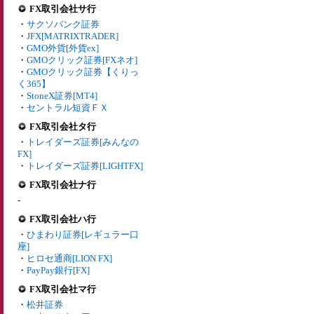
FX取引会社サ行
・
サクソバンク証券
・
JFX[MATRIXTRADER]
・
GMO外貨[外貨ex]
・
GMOクリック証券[FXネオ]
・
GMOクリック証券【くりっ
く365】
・
StoneX証券[MT4]
・
セントラル短資ＦＸ
FX取引会社タ行
・
トレイダーズ証券[みんなの
FX]
・
トレイダーズ証券[LIGHTFX]
FX取引会社ナ行
-
FX取引会社ハ行
・
ひまわり証券[レギュラー口
座]
・
ヒロセ通商[LION FX]
・
PayPay銀行[FX]
FX取引会社マ行
・
松井証券