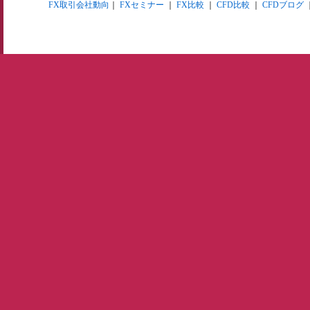
FX取引会社動向
｜
FXセミナー
｜
FX比較
｜
CFD比較
｜
CFDブログ