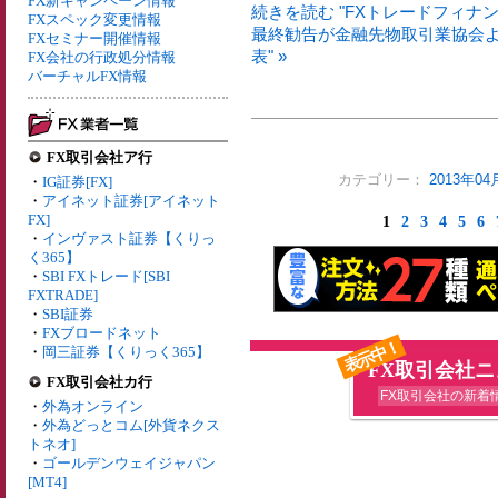
FX新キャンペーン情報
続きを読む "FXトレードフィ
FXスペック変更情報
最終勧告が金融先物取引業協会
FXセミナー開催情報
表" »
FX会社の行政処分情報
バーチャルFX情報
FX取引会社ア行
カテゴリー：
2013年0
・
IG証券[FX]
・
アイネット証券[アイネット
FX]
1
2
3
4
5
6
・
インヴァスト証券【くりっ
く365】
・
SBI FXトレード[SBI
FXTRADE]
・
SBI証券
・
FXブロードネット
表示中！
・
岡三証券【くりっく365】
FX取引会社
FX取引会社カ行
FX取引会社の新着
・
外為オンライン
・
外為どっとコム[外貨ネクス
トネオ]
・
ゴールデンウェイジャパン
[MT4]