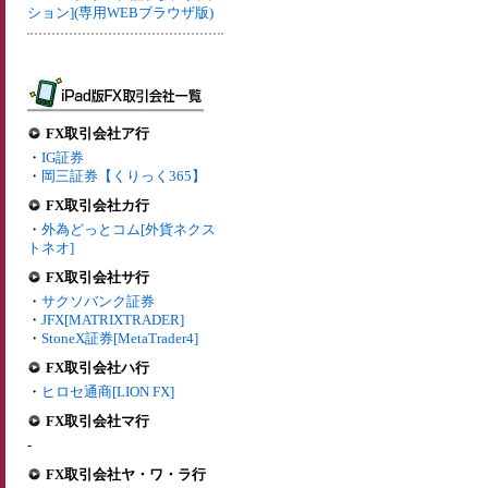
ション](専用WEBブラウザ版)
FX取引会社ア行
・
IG証券
・
岡三証券【くりっく365】
FX取引会社カ行
・
外為どっとコム[外貨ネクス
トネオ]
FX取引会社サ行
・
サクソバンク証券
・
JFX[MATRIXTRADER]
・
StoneX証券[MetaTrader4]
FX取引会社ハ行
・
ヒロセ通商[LION FX]
FX取引会社マ行
-
FX取引会社ヤ・ワ・ラ行