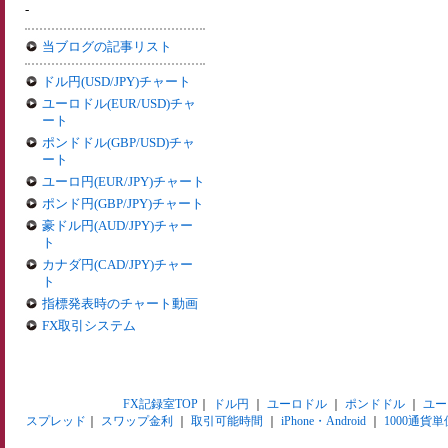
-
当ブログの記事リスト
ドル円(USD/JPY)チャート
ユーロドル(EUR/USD)チャ
ート
ポンドドル(GBP/USD)チャ
ート
ユーロ円(EUR/JPY)チャート
ポンド円(GBP/JPY)チャート
豪ドル円(AUD/JPY)チャー
ト
カナダ円(CAD/JPY)チャー
ト
指標発表時のチャート動画
FX取引システム
FX記録室TOP
｜
ドル円
｜
ユーロドル
｜
ポンドドル
｜
ユー
スプレッド
｜
スワップ金利
｜
取引可能時間
｜
iPhone・Android
｜
1000通貨単