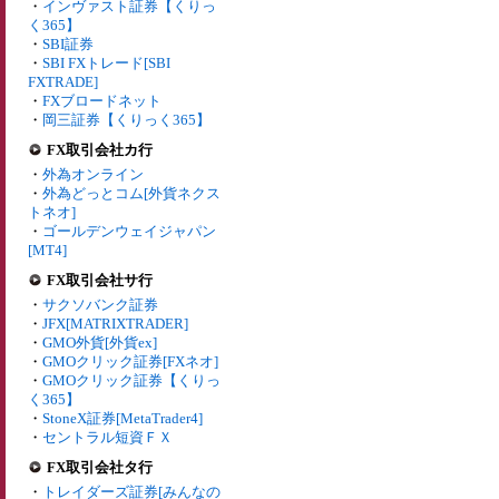
・
インヴァスト証券【くりっ
く365】
・
SBI証券
・
SBI FXトレード[SBI
FXTRADE]
・
FXブロードネット
・
岡三証券【くりっく365】
FX取引会社カ行
・
外為オンライン
・
外為どっとコム[外貨ネクス
トネオ]
・
ゴールデンウェイジャパン
[MT4]
FX取引会社サ行
・
サクソバンク証券
・
JFX[MATRIXTRADER]
・
GMO外貨[外貨ex]
・
GMOクリック証券[FXネオ]
・
GMOクリック証券【くりっ
く365】
・
StoneX証券[MetaTrader4]
・
セントラル短資ＦＸ
FX取引会社タ行
・
トレイダーズ証券[みんなの