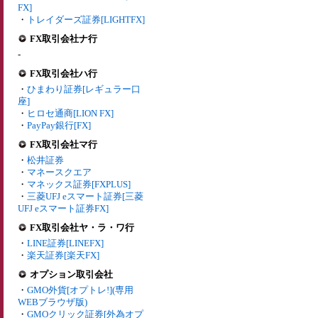
FX]
・
トレイダーズ証券[LIGHTFX]
FX取引会社ナ行
-
FX取引会社ハ行
・
ひまわり証券[レギュラー口
座]
・
ヒロセ通商[LION FX]
・
PayPay銀行[FX]
FX取引会社マ行
・
松井証券
・
マネースクエア
・
マネックス証券[FXPLUS]
・
三菱UFJ eスマート証券[三菱
UFJ eスマート証券FX]
FX取引会社ヤ・ラ・ワ行
・
LINE証券[LINEFX]
・
楽天証券[楽天FX]
オプション取引会社
・
GMO外貨[オプトレ!](専用
WEBブラウザ版)
・
GMOクリック証券[外為オプ