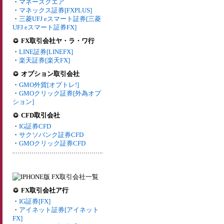
・
マネースクエア
・
マネックス証券[FXPLUS]
・
三菱UFJ eスマート証券[三菱
UFJ eスマート証券FX]
FX取引会社ヤ・ラ・ワ行
・
LINE証券[LINEFX]
・
楽天証券[楽天FX]
オプション取引会社
・
GMO外貨[オプトレ!]
・
GMOクリック証券[外為オプ
ション]
CFD取引会社
・
IG証券CFD
・
サクソバンク証券CFD
・
GMOクリック証券CFD
FX取引会社ア行
・
IG証券[FX]
・
アイネット証券[アイネット
FX]