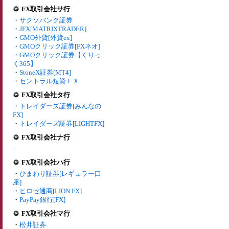
FX取引会社サ行
・
サクソバンク証券
・
JFX[MATRIXTRADER]
・
GMO外貨[外貨ex]
・
GMOクリック証券[FXネオ]
・
GMOクリック証券【くりっ
く365】
・
StoneX証券[MT4]
・
セントラル短資ＦＸ
FX取引会社タ行
・
トレイダーズ証券[みんなの
FX]
・
トレイダーズ証券[LIGHTFX]
FX取引会社ナ行
-
FX取引会社ハ行
・
ひまわり証券[レギュラー口
座]
・
ヒロセ通商[LION FX]
・
PayPay銀行[FX]
FX取引会社マ行
・
松井証券