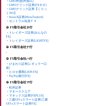
・
GMO外貨[外貨ex]
・
GMOクリック証券[FXネオ]
・
GMOクリック証券【くりっ
く365】
・
StoneX証券[MetaTrader4]
・
セントラル短資ＦＸ
FX取引会社タ行
・
トレイダーズ証券[みんなの
FX]
・
トレイダーズ証券[LIGHTFX]
FX取引会社ナ行
-
FX取引会社ハ行
・
ひまわり証券[レギュラー口
座]
・
ヒロセ通商[LION FX]
・
PayPay銀行[FX]
FX取引会社マ行
・
松井証券
・
マネースクエア
・
マネックス証券[FXPLUS]
・
三菱UFJ eスマート証券[三菱
UFJ eスマート証券FX]