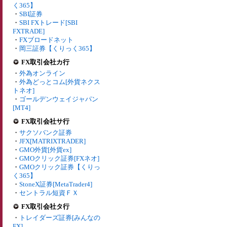
く365】
・
SBI証券
・
SBI FXトレード[SBI
FXTRADE]
・
FXブロードネット
・
岡三証券【くりっく365】
FX取引会社カ行
・
外為オンライン
・
外為どっとコム[外貨ネクス
トネオ]
・
ゴールデンウェイジャパン
[MT4]
FX取引会社サ行
・
サクソバンク証券
・
JFX[MATRIXTRADER]
・
GMO外貨[外貨ex]
・
GMOクリック証券[FXネオ]
・
GMOクリック証券【くりっ
く365】
・
StoneX証券[MetaTrader4]
・
セントラル短資ＦＸ
FX取引会社タ行
・
トレイダーズ証券[みんなの
FX]