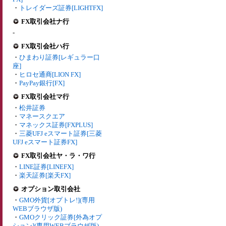
・
トレイダーズ証券[LIGHTFX]
FX取引会社ナ行
-
FX取引会社ハ行
・
ひまわり証券[レギュラー口
座]
・
ヒロセ通商[LION FX]
・
PayPay銀行[FX]
FX取引会社マ行
・
松井証券
・
マネースクエア
・
マネックス証券[FXPLUS]
・
三菱UFJ eスマート証券[三菱
UFJ eスマート証券FX]
FX取引会社ヤ・ラ・ワ行
・
LINE証券[LINEFX]
・
楽天証券[楽天FX]
オプション取引会社
・
GMO外貨[オプトレ!](専用
WEBブラウザ版)
・
GMOクリック証券[外為オプ
ション](専用WEBブラウザ版)