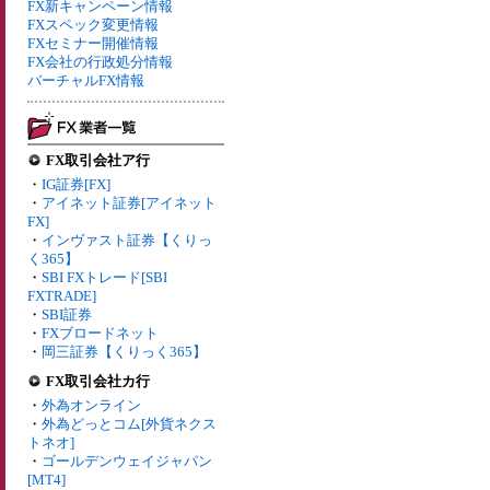
FX新キャンペーン情報
FXスペック変更情報
FXセミナー開催情報
FX会社の行政処分情報
バーチャルFX情報
FX取引会社ア行
・
IG証券[FX]
・
アイネット証券[アイネット
FX]
・
インヴァスト証券【くりっ
く365】
・
SBI FXトレード[SBI
FXTRADE]
・
SBI証券
・
FXブロードネット
・
岡三証券【くりっく365】
FX取引会社カ行
・
外為オンライン
・
外為どっとコム[外貨ネクス
トネオ]
・
ゴールデンウェイジャパン
[MT4]