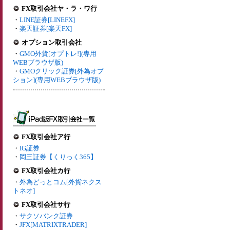
FX取引会社ヤ・ラ・ワ行
・
LINE証券[LINEFX]
・
楽天証券[楽天FX]
オプション取引会社
・
GMO外貨[オプトレ!](専用
WEBブラウザ版)
・
GMOクリック証券[外為オプ
ション](専用WEBブラウザ版)
FX取引会社ア行
・
IG証券
・
岡三証券【くりっく365】
FX取引会社カ行
・
外為どっとコム[外貨ネクス
トネオ]
FX取引会社サ行
・
サクソバンク証券
・
JFX[MATRIXTRADER]