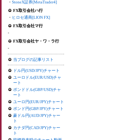
・
StoneX証券[MetaTrader4]
FX取引会社ハ行
・
ヒロセ通商[LION FX]
FX取引会社マ行
-
FX取引会社ヤ・ワ・ラ行
-
当ブログの記事リスト
ドル円(USD/JPY)チャート
ユーロドル(EUR/USD)チャ
ート
ポンドドル(GBP/USD)チャ
ート
ユーロ円(EUR/JPY)チャート
ポンド円(GBP/JPY)チャート
豪ドル円(AUD/JPY)チャー
ト
カナダ円(CAD/JPY)チャー
ト
指標発表時のチャート動画