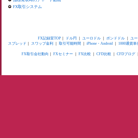
FX取引システム
FX記録室TOP
｜
ドル円
｜
ユーロドル
｜
ポンドドル
｜
ユー
スプレッド
｜
スワップ金利
｜
取引可能時間
｜
iPhone・Android
｜
1000通貨単
FX取引会社動向
｜
FXセミナー
｜
FX比較
｜
CFD比較
｜
CFDブログ