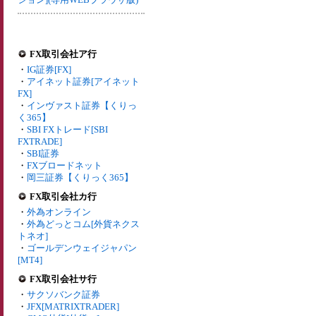
FX取引会社ア行
・
IG証券[FX]
・
アイネット証券[アイネット
FX]
・
インヴァスト証券【くりっ
く365】
・
SBI FXトレード[SBI
FXTRADE]
・
SBI証券
・
FXブロードネット
・
岡三証券【くりっく365】
FX取引会社カ行
・
外為オンライン
・
外為どっとコム[外貨ネクス
トネオ]
・
ゴールデンウェイジャパン
[MT4]
FX取引会社サ行
・
サクソバンク証券
・
JFX[MATRIXTRADER]