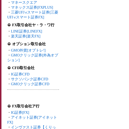
・
マネースクエア
・
マネックス証券[FXPLUS]
・
三菱UFJ eスマート証券[三菱
UFJ eスマート証券FX]
FX取引会社ヤ・ラ・ワ行
・
LINE証券[LINEFX]
・
楽天証券[楽天FX]
オプション取引会社
・
GMO外貨[オプトレ!]
・
GMOクリック証券[外為オプ
ション]
CFD取引会社
・
IG証券CFD
・
サクソバンク証券CFD
・
GMOクリック証券CFD
FX取引会社ア行
・
IG証券[FX]
・
アイネット証券[アイネット
FX]
・
インヴァスト証券【くりっ