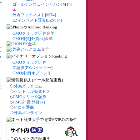
ゴールデンウェイジャパン[MT4]
金
外為ファイネスト[MT4]
EZインベスト証券[EZMT4]
GMOクリック証券
金
羊
GMO外貨[外貨ex]
金
羊
LION FX
金
羊
外為どっとコム
金
羊
へ
ス
GMOクリック証券
商
/
IG証券[FXバイナリー]
GMO外貨[オプトレ!]
◇
外為どっとコム
◇
セントラル短資ＦＸ
◇
GMOクリック証券
る
◇
GMO外貨[外貨ex]
◇
ヒロセ通商
◇
外為オンライン
このサイト内の記事を