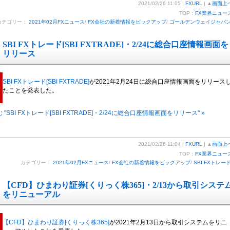
2021/02/26 11:05 |
FXURL
| ▲
画面上
TOP：
FX業界ニュー
カテゴリー：
2021年02月FXニュース
/
FX会社の新着情報をピックアップ
/
ゴールデンウェイジャパ
SBI FXトレード[SBI FXTRADE]・2/24に総合口座情報画面を
リリース
SBI FXトレード[SBI FXTRADE]
が2021年2月24日に総合口座情報画面をリリース
たことを発表した。
"SBI FXトレード[SBI FXTRADE]・2/24に総合口座情報画面をリリース" »
2021/02/26 11:04 |
FXURL
| ▲
画面上
TOP：
FX業界ニュー
カテゴリー：
2021年02月FXニュース
/
FX会社の新着情報をピックアップ
/
SBI FXトレー
【CFD】ひまわり証券[くりっく株365]・2/13から取引システ
をリニューアル
【CFD】ひまわり証券[くりっく株365]
が2021年2月13日から取引システムをリニ