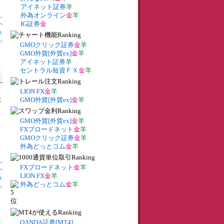
アイネット証券
羊
外為オンライン
金
羊
IG証券
金
へ
ス
券
/
GMOクリック証券
金
羊
GMO外貨[外貨ex]
金
羊
アイネット証券
羊
セントラル短資ＦＸ
金
羊
LION FX
金
羊
に
GMO外貨[外貨ex]
金
羊
GMO外貨[外貨ex]
金
羊
FXブロードネット
金
羊
GMOクリック証券
金
羊
外為どっとコム
金
羊
FXブロードネット
金
羊
へ
LION FX
金
羊
ス
外為どっとコム
金
羊
券
/
OANDA証券[MT4]