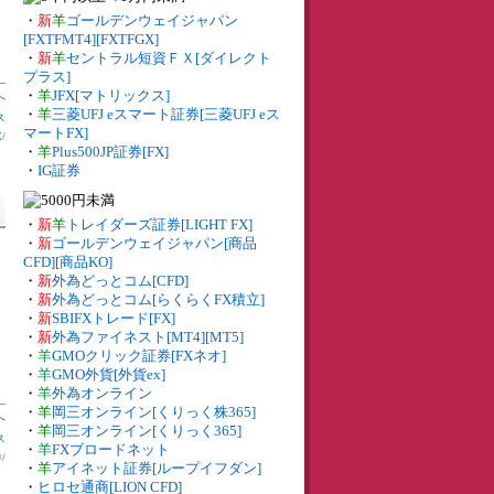
・
新
羊
ゴールデンウェイジャパン
[FXTFMT4][FXTFGX]
・
新
羊
セントラル短資ＦＸ[ダイレクト
プラス]
・
羊
JFX[マトリックス]
へ
・
羊
三菱UFJ eスマート証券[三菱UFJ eス
ス
マートFX]
X
/
・
羊
Plus500JP証券[FX]
・
IG証券
・
新
羊
トレイダーズ証券[LIGHT FX]
・
新
ゴールデンウェイジャパン[商品
CFD][商品KO]
・
新
外為どっとコム[CFD]
・
新
外為どっとコム[らくらくFX積立]
・
新
SBIFXトレード[FX]
・
新
外為ファイネスト[MT4][MT5]
・
羊
GMOクリック証券[FXネオ]
・
羊
GMO外貨[外貨ex]
・
羊
外為オンライン
・
羊
岡三オンライン[くりっく株365]
へ
・
羊
岡三オンライン[くりっく365]
ス
・
羊
FXブロードネット
券
/
・
羊
アイネット証券[ループイフダン]
・
ヒロセ通商[LION CFD]