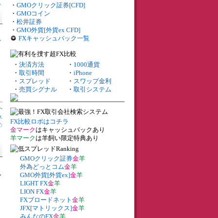
ッ
・
GMOクリック証券[CFD]
・
GMOコイン
・
松井証券
・
GMO外貨[外貨ex CFD]
FXキャッシュバック一覧
キ
・
決済方法
・
1000通貨
・
取引時間
・
iPhone
・
スプレッド
・
スワップ金利
・
売買シグナル
・
取引システム
へ
ス
FX比較ロボはコチラ
ズ
/
金マーク
はキャッシュバックあり
羊マーク
は羊飼い限定特典あり
GMOクリック証券
金
羊
外為どっとコム
金
羊
し
GMO外貨[外貨ex]
金
羊
LIGHT FX
金
羊
LION FX
金
羊
FXブロードネット
金
羊
JFX[マトリックス]
金
羊
みんなのFX
金
羊