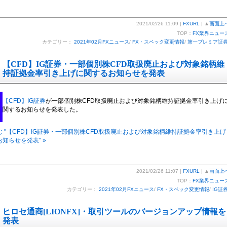
2021/02/26 11:09 |
FXURL
| ▲
画面上
TOP：
FX業界ニュー
カテゴリー：
2021年02月FXニュース
/
FX・スペック変更情報
/
第一プレミア証
【CFD】IG証券・一部個別株CFD取扱廃止および対象銘柄維
持証拠金率引き上げに関するお知らせを発表
【CFD】IG証券
が一部個別株CFD取扱廃止および対象銘柄維持証拠金率引き上げ
関するお知らせを発表した。
 "【CFD】IG証券・一部個別株CFD取扱廃止および対象銘柄維持証拠金率引き上げ
知らせを発表" »
2021/02/26 11:07 |
FXURL
| ▲
画面上
TOP：
FX業界ニュー
カテゴリー：
2021年02月FXニュース
/
FX・スペック変更情報
/
IG証
ヒロセ通商[LIONFX]・取引ツールのバージョンアップ情報を
発表