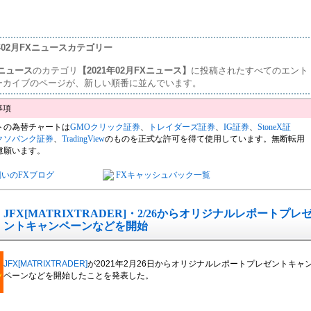
1年02月FXニュースカテゴリー
ニュース
のカテゴリ
【2021年02月FXニュース】
に投稿されたすべてのエント
ーカイブのページが、新しい順番に並んでいます。
トの為替チャートは
GMOクリック証券
、
トレイダーズ証券
、
IG証券
、
StoneX証
クソバンク証券
、
TradingView
のものを正式な許可を得て使用しています。無断転用
慮願います。
飼いのFXブログ
FXキャッシュバック一覧
JFX[MATRIXTRADER]・2/26からオリジナルレポートプレ
ントキャンペーンなどを開始
JFX[MATRIXTRADER]
が2021年2月26日からオリジナルレポートプレゼントキャ
ペーンなどを開始したことを発表した。