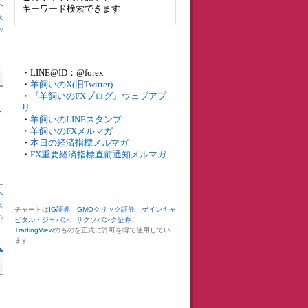
へ
キーワード検索できます
ス
ン
/
・LINE@ID：@forex
・
羊飼いのX(旧Twitter)
・
『羊飼いのFXブログ』ウェブアプ
リ
し
・
羊飼いのLINEスタンプ
・
羊飼いのFXメルマガ
・
本日の経済指標メルマガ
・
FX重要経済指標直前通知メルマガ
へ
ス
チャートは
IG証券
、
GMOクリック証券
、
ゲインキャ
ド
/
ピタル・ジャパン
、
サクソバンク証券
、
TradingView
のものを正式に許可を得て使用してい
ます
ム