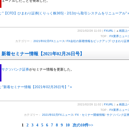
ューアルしたことを発表した。
 "【CFD】ひまわり証券[くりっく株365]・2/13から取引システムをリニューアル" 
2021/02/26 11:03 |
FXURL
| ▲
画面上
TOP：
FX業界ニュー
カテゴリー：
2021年02月FXニュース
/
FX会社の新着情報をピックアップ
/
ひまわり証
新着セミナー情報【2021年02月26日号】
サクソバンク証券
がセミナー情報を更新した。
 "新着セミナー情報【2021年02月26日号】" »
2021/02/26 11:02 |
FXURL
| ▲
画面上
TOP：
FX業界ニュー
カテゴリー：
2021年02月FXニュース
/
FX・セミナー開催情報
/
サクソバンク証
1
2
3
4
5
6
7
8
9
10
次の10件>>