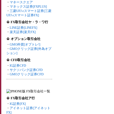
・
マネースクエア
・
マネックス証券[FXPLUS]
・
三菱UFJ eスマート証券[三菱
UFJ eスマート証券FX]
FX取引会社ヤ・ラ・ワ行
・
LINE証券[LINEFX]
・
楽天証券[楽天FX]
オプション取引会社
・
GMO外貨[オプトレ!]
・
GMOクリック証券[外為オプ
ション]
CFD取引会社
・
IG証券CFD
・
サクソバンク証券CFD
・
GMOクリック証券CFD
FX取引会社ア行
・
IG証券[FX]
・
アイネット証券[アイネット
FX]