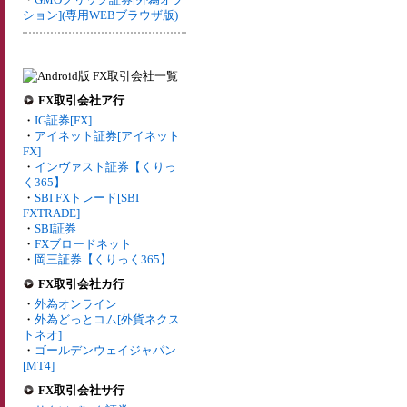
ション](専用WEBブラウザ版)
FX取引会社ア行
・
IG証券[FX]
・
アイネット証券[アイネット
FX]
・
インヴァスト証券【くりっ
く365】
・
SBI FXトレード[SBI
FXTRADE]
・
SBI証券
・
FXブロードネット
・
岡三証券【くりっく365】
FX取引会社カ行
・
外為オンライン
・
外為どっとコム[外貨ネクス
トネオ]
・
ゴールデンウェイジャパン
[MT4]
FX取引会社サ行