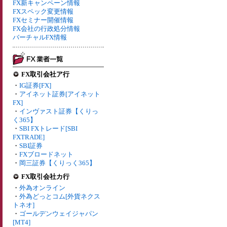
FX新キャンペーン情報
FXスペック変更情報
FXセミナー開催情報
FX会社の行政処分情報
バーチャルFX情報
FX取引会社ア行
・
IG証券[FX]
・
アイネット証券[アイネット
FX]
・
インヴァスト証券【くりっ
く365】
・
SBI FXトレード[SBI
FXTRADE]
・
SBI証券
・
FXブロードネット
・
岡三証券【くりっく365】
FX取引会社カ行
・
外為オンライン
・
外為どっとコム[外貨ネクス
トネオ]
・
ゴールデンウェイジャパン
[MT4]