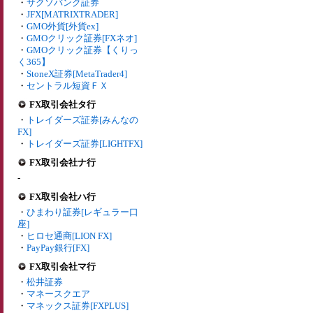
・
サクソバンク証券
・
JFX[MATRIXTRADER]
・
GMO外貨[外貨ex]
・
GMOクリック証券[FXネオ]
・
GMOクリック証券【くりっ
く365】
・
StoneX証券[MetaTrader4]
・
セントラル短資ＦＸ
FX取引会社タ行
・
トレイダーズ証券[みんなの
FX]
・
トレイダーズ証券[LIGHTFX]
FX取引会社ナ行
-
FX取引会社ハ行
・
ひまわり証券[レギュラー口
座]
・
ヒロセ通商[LION FX]
・
PayPay銀行[FX]
FX取引会社マ行
・
松井証券
・
マネースクエア
・
マネックス証券[FXPLUS]