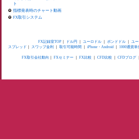
ト
指標発表時のチャート動画
FX取引システム
FX記録室TOP
｜
ドル円
｜
ユーロドル
｜
ポンドドル
｜
ユー
スプレッド
｜
スワップ金利
｜
取引可能時間
｜
iPhone・Android
｜
1000通貨単
FX取引会社動向
｜
FXセミナー
｜
FX比較
｜
CFD比較
｜
CFDブログ