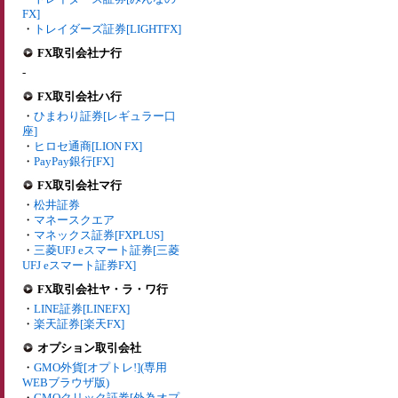
FX]
・
トレイダーズ証券[LIGHTFX]
FX取引会社ナ行
-
FX取引会社ハ行
・
ひまわり証券[レギュラー口
座]
・
ヒロセ通商[LION FX]
・
PayPay銀行[FX]
FX取引会社マ行
・
松井証券
・
マネースクエア
・
マネックス証券[FXPLUS]
・
三菱UFJ eスマート証券[三菱
UFJ eスマート証券FX]
FX取引会社ヤ・ラ・ワ行
・
LINE証券[LINEFX]
・
楽天証券[楽天FX]
オプション取引会社
・
GMO外貨[オプトレ!](専用
WEBブラウザ版)
・
GMOクリック証券[外為オプ