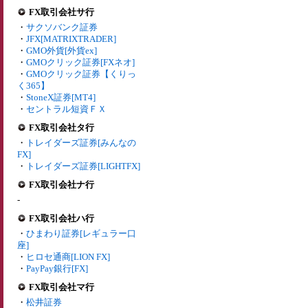
FX取引会社サ行
・
サクソバンク証券
・
JFX[MATRIXTRADER]
・
GMO外貨[外貨ex]
・
GMOクリック証券[FXネオ]
・
GMOクリック証券【くりっ
く365】
・
StoneX証券[MT4]
・
セントラル短資ＦＸ
FX取引会社タ行
・
トレイダーズ証券[みんなの
FX]
・
トレイダーズ証券[LIGHTFX]
FX取引会社ナ行
-
FX取引会社ハ行
・
ひまわり証券[レギュラー口
座]
・
ヒロセ通商[LION FX]
・
PayPay銀行[FX]
FX取引会社マ行
・
松井証券