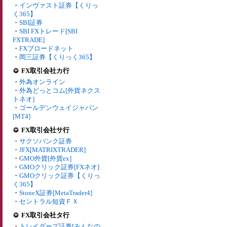
・
インヴァスト証券【くりっ
く365】
・
SBI証券
・
SBI FXトレード[SBI
FXTRADE]
・
FXブロードネット
・
岡三証券【くりっく365】
FX取引会社カ行
・
外為オンライン
・
外為どっとコム[外貨ネクス
トネオ]
・
ゴールデンウェイジャパン
[MT4]
FX取引会社サ行
・
サクソバンク証券
・
JFX[MATRIXTRADER]
・
GMO外貨[外貨ex]
・
GMOクリック証券[FXネオ]
・
GMOクリック証券【くりっ
く365】
・
StoneX証券[MetaTrader4]
・
セントラル短資ＦＸ
FX取引会社タ行
・
トレイダーズ証券[みんなの