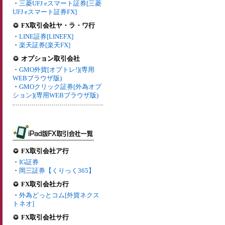
・
三菱UFJ eスマート証券[三菱
UFJ eスマート証券FX]
FX取引会社ヤ・ラ・ワ行
・
LINE証券[LINEFX]
・
楽天証券[楽天FX]
オプション取引会社
・
GMO外貨[オプトレ!](専用
WEBブラウザ版)
・
GMOクリック証券[外為オプ
ション](専用WEBブラウザ版)
FX取引会社ア行
・
IG証券
・
岡三証券【くりっく365】
FX取引会社カ行
・
外為どっとコム[外貨ネクス
トネオ]
FX取引会社サ行