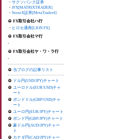
・
サクソバンク証券
・
JFX[MATRIXTRADER]
・
StoneX証券[MetaTrader4]
FX取引会社ハ行
・
ヒロセ通商[LION FX]
FX取引会社マ行
-
FX取引会社ヤ・ワ・ラ行
-
当ブログの記事リスト
ドル円(USD/JPY)チャート
ユーロドル(EUR/USD)チャ
ート
ポンドドル(GBP/USD)チャ
ート
ユーロ円(EUR/JPY)チャート
ポンド円(GBP/JPY)チャート
豪ドル円(AUD/JPY)チャー
ト
カナダ円(CAD/JPY)チャー