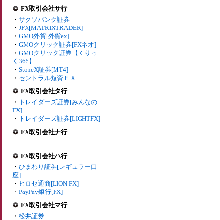
FX取引会社サ行
・
サクソバンク証券
・
JFX[MATRIXTRADER]
・
GMO外貨[外貨ex]
・
GMOクリック証券[FXネオ]
・
GMOクリック証券【くりっ
く365】
・
StoneX証券[MT4]
・
セントラル短資ＦＸ
FX取引会社タ行
・
トレイダーズ証券[みんなの
FX]
・
トレイダーズ証券[LIGHTFX]
FX取引会社ナ行
-
FX取引会社ハ行
・
ひまわり証券[レギュラー口
座]
・
ヒロセ通商[LION FX]
・
PayPay銀行[FX]
FX取引会社マ行
・
松井証券