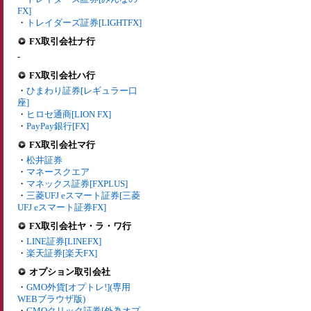
FX]
・
トレイダーズ証券[LIGHTFX]
FX取引会社ナ行
-
FX取引会社ハ行
・
ひまわり証券[レギュラー口
座]
・
ヒロセ通商[LION FX]
・
PayPay銀行[FX]
FX取引会社マ行
・
松井証券
・
マネースクエア
・
マネックス証券[FXPLUS]
・
三菱UFJ eスマート証券[三菱
UFJ eスマート証券FX]
FX取引会社ヤ・ラ・ワ行
・
LINE証券[LINEFX]
・
楽天証券[楽天FX]
オプション取引会社
・
GMO外貨[オプトレ!](専用
WEBブラウザ版)
・
GMOクリック証券[外為オプ