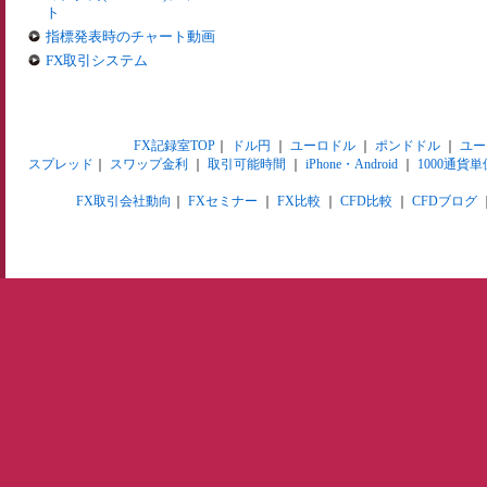
ト
指標発表時のチャート動画
FX取引システム
FX記録室TOP
｜
ドル円
｜
ユーロドル
｜
ポンドドル
｜
ユー
スプレッド
｜
スワップ金利
｜
取引可能時間
｜
iPhone・Android
｜
1000通貨単
FX取引会社動向
｜
FXセミナー
｜
FX比較
｜
CFD比較
｜
CFDブログ