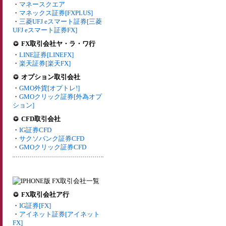
・
マネースクエア
・
マネックス証券[FXPLUS]
・
三菱UFJ eスマート証券[三菱
UFJ eスマート証券FX]
FX取引会社ヤ・ラ・ワ行
・
LINE証券[LINEFX]
・
楽天証券[楽天FX]
オプション取引会社
・
GMO外貨[オプトレ!]
・
GMOクリック証券[外為オプ
ション]
CFD取引会社
・
IG証券CFD
・
サクソバンク証券CFD
・
GMOクリック証券CFD
FX取引会社ア行
・
IG証券[FX]
・
アイネット証券[アイネット
FX]