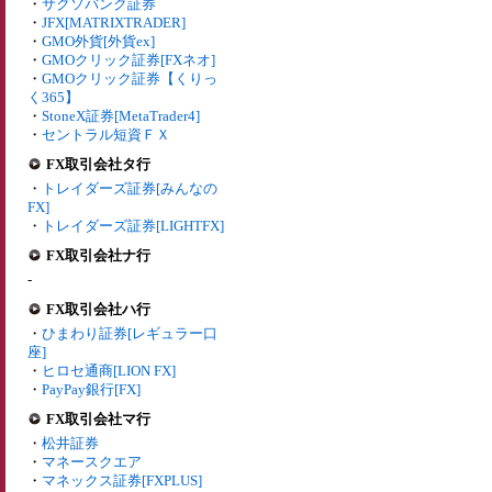
・
サクソバンク証券
・
JFX[MATRIXTRADER]
・
GMO外貨[外貨ex]
・
GMOクリック証券[FXネオ]
・
GMOクリック証券【くりっ
く365】
・
StoneX証券[MetaTrader4]
・
セントラル短資ＦＸ
FX取引会社タ行
・
トレイダーズ証券[みんなの
FX]
・
トレイダーズ証券[LIGHTFX]
FX取引会社ナ行
-
FX取引会社ハ行
・
ひまわり証券[レギュラー口
座]
・
ヒロセ通商[LION FX]
・
PayPay銀行[FX]
FX取引会社マ行
・
松井証券
・
マネースクエア
・
マネックス証券[FXPLUS]