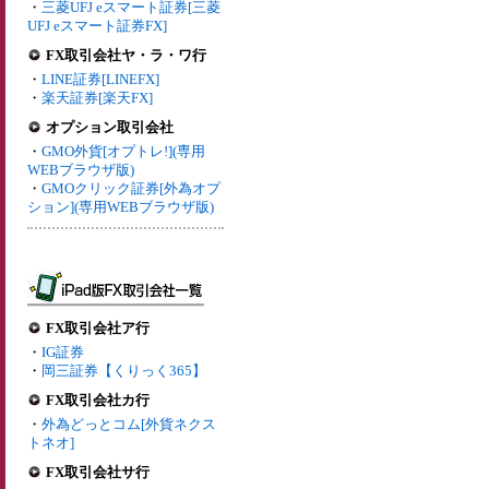
・
三菱UFJ eスマート証券[三菱
UFJ eスマート証券FX]
FX取引会社ヤ・ラ・ワ行
・
LINE証券[LINEFX]
・
楽天証券[楽天FX]
オプション取引会社
・
GMO外貨[オプトレ!](専用
WEBブラウザ版)
・
GMOクリック証券[外為オプ
ション](専用WEBブラウザ版)
FX取引会社ア行
・
IG証券
・
岡三証券【くりっく365】
FX取引会社カ行
・
外為どっとコム[外貨ネクス
トネオ]
FX取引会社サ行