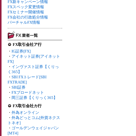
FX新キャンペーン情報
FXスペック変更情報
FXセミナー開催情報
FX会社の行政処分情報
バーチャルFX情報
FX取引会社ア行
・
IG証券[FX]
・
アイネット証券[アイネット
FX]
・
インヴァスト証券【くりっ
く365】
・
SBI FXトレード[SBI
FXTRADE]
・
SBI証券
・
FXブロードネット
・
岡三証券【くりっく365】
FX取引会社カ行
・
外為オンライン
・
外為どっとコム[外貨ネクス
トネオ]
・
ゴールデンウェイジャパン
[MT4]