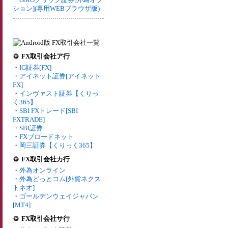
ション](専用WEBブラウザ版)
FX取引会社ア行
・
IG証券[FX]
・
アイネット証券[アイネット
FX]
・
インヴァスト証券【くりっ
く365】
・
SBI FXトレード[SBI
FXTRADE]
・
SBI証券
・
FXブロードネット
・
岡三証券【くりっく365】
FX取引会社カ行
・
外為オンライン
・
外為どっとコム[外貨ネクス
トネオ]
・
ゴールデンウェイジャパン
[MT4]
FX取引会社サ行