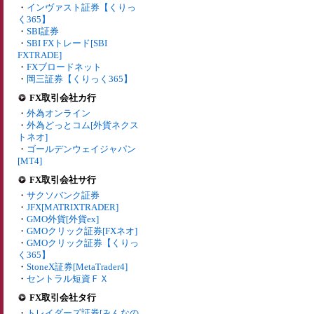
・
インヴァスト証券【くりっ
く365】
・
SBI証券
・
SBI FXトレード[SBI
FXTRADE]
・
FXブロードネット
・
岡三証券【くりっく365】
FX取引会社カ行
・
外為オンライン
・
外為どっとコム[外貨ネクス
トネオ]
・
ゴールデンウェイジャパン
[MT4]
FX取引会社サ行
・
サクソバンク証券
・
JFX[MATRIXTRADER]
・
GMO外貨[外貨ex]
・
GMOクリック証券[FXネオ]
・
GMOクリック証券【くりっ
く365】
・
StoneX証券[MetaTrader4]
・
セントラル短資ＦＸ
FX取引会社タ行
・
トレイダーズ証券[みんなの