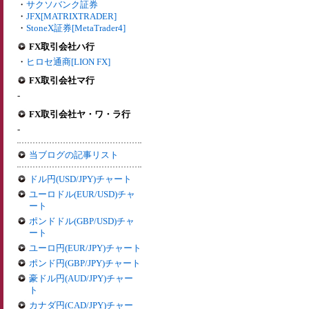
・
サクソバンク証券
・
JFX[MATRIXTRADER]
・
StoneX証券[MetaTrader4]
FX取引会社ハ行
・
ヒロセ通商[LION FX]
FX取引会社マ行
-
FX取引会社ヤ・ワ・ラ行
-
当ブログの記事リスト
ドル円(USD/JPY)チャート
ユーロドル(EUR/USD)チャ
ート
ポンドドル(GBP/USD)チャ
ート
ユーロ円(EUR/JPY)チャート
ポンド円(GBP/JPY)チャート
豪ドル円(AUD/JPY)チャー
ト
カナダ円(CAD/JPY)チャー