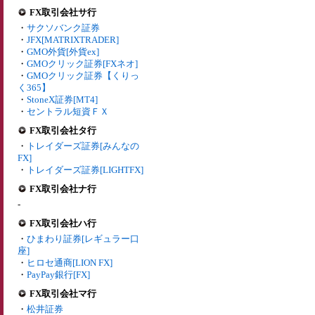
FX取引会社サ行
・
サクソバンク証券
・
JFX[MATRIXTRADER]
・
GMO外貨[外貨ex]
・
GMOクリック証券[FXネオ]
・
GMOクリック証券【くりっ
く365】
・
StoneX証券[MT4]
・
セントラル短資ＦＸ
FX取引会社タ行
・
トレイダーズ証券[みんなの
FX]
・
トレイダーズ証券[LIGHTFX]
FX取引会社ナ行
-
FX取引会社ハ行
・
ひまわり証券[レギュラー口
座]
・
ヒロセ通商[LION FX]
・
PayPay銀行[FX]
FX取引会社マ行
・
松井証券