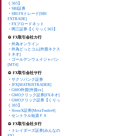
く365】
・
SBI証券
・
SBI FXトレード[SBI
FXTRADE]
・
FXブロードネット
・
岡三証券【くりっく365】
FX取引会社カ行
・
外為オンライン
・
外為どっとコム[外貨ネクス
トネオ]
・
ゴールデンウェイジャパン
[MT4]
FX取引会社サ行
・
サクソバンク証券
・
JFX[MATRIXTRADER]
・
GMO外貨[外貨ex]
・
GMOクリック証券[FXネオ]
・
GMOクリック証券【くりっ
く365】
・
StoneX証券[MetaTrader4]
・
セントラル短資ＦＸ
FX取引会社タ行
・
トレイダーズ証券[みんなの
FX]