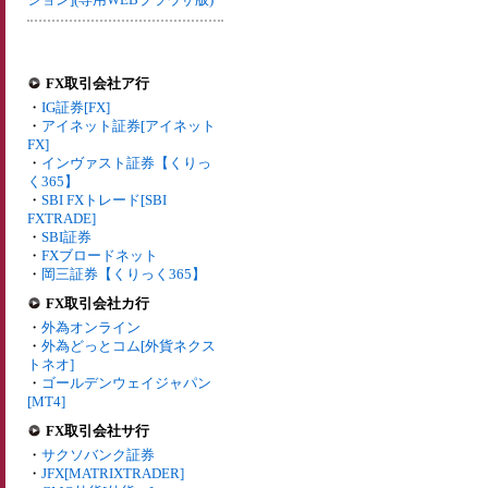
FX取引会社ア行
・
IG証券[FX]
・
アイネット証券[アイネット
FX]
・
インヴァスト証券【くりっ
く365】
・
SBI FXトレード[SBI
FXTRADE]
・
SBI証券
・
FXブロードネット
・
岡三証券【くりっく365】
FX取引会社カ行
・
外為オンライン
・
外為どっとコム[外貨ネクス
トネオ]
・
ゴールデンウェイジャパン
[MT4]
FX取引会社サ行
・
サクソバンク証券
・
JFX[MATRIXTRADER]