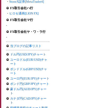
・
StoneX証券[MetaTrader4]
FX取引会社ハ行
・
ヒロセ通商[LION FX]
FX取引会社マ行
-
FX取引会社ヤ・ワ・ラ行
-
当ブログの記事リスト
ドル円(USD/JPY)チャート
ユーロドル(EUR/USD)チャ
ート
ポンドドル(GBP/USD)チャ
ート
ユーロ円(EUR/JPY)チャート
ポンド円(GBP/JPY)チャート
豪ドル円(AUD/JPY)チャー
ト
カナダ円(CAD/JPY)チャー
ト
指標発表時のチャート動画