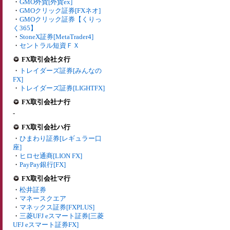
・
GMO外貨[外貨ex]
・
GMOクリック証券[FXネオ]
・
GMOクリック証券【くりっ
く365】
・
StoneX証券[MetaTrader4]
・
セントラル短資ＦＸ
FX取引会社タ行
・
トレイダーズ証券[みんなの
FX]
・
トレイダーズ証券[LIGHTFX]
FX取引会社ナ行
-
FX取引会社ハ行
・
ひまわり証券[レギュラー口
座]
・
ヒロセ通商[LION FX]
・
PayPay銀行[FX]
FX取引会社マ行
・
松井証券
・
マネースクエア
・
マネックス証券[FXPLUS]
・
三菱UFJ eスマート証券[三菱
UFJ eスマート証券FX]