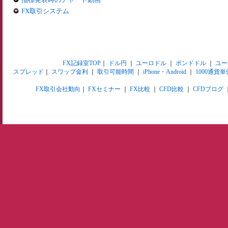
FX取引システム
FX記録室TOP
｜
ドル円
｜
ユーロドル
｜
ポンドドル
｜
ユー
スプレッド
｜
スワップ金利
｜
取引可能時間
｜
iPhone・Android
｜
1000通貨単
FX取引会社動向
｜
FXセミナー
｜
FX比較
｜
CFD比較
｜
CFDブログ