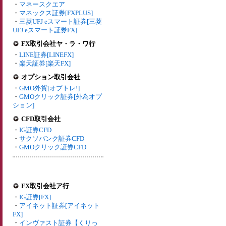
・
マネースクエア
・
マネックス証券[FXPLUS]
・
三菱UFJ eスマート証券[三菱
UFJ eスマート証券FX]
FX取引会社ヤ・ラ・ワ行
・
LINE証券[LINEFX]
・
楽天証券[楽天FX]
オプション取引会社
・
GMO外貨[オプトレ!]
・
GMOクリック証券[外為オプ
ション]
CFD取引会社
・
IG証券CFD
・
サクソバンク証券CFD
・
GMOクリック証券CFD
FX取引会社ア行
・
IG証券[FX]
・
アイネット証券[アイネット
FX]
・
インヴァスト証券【くりっ