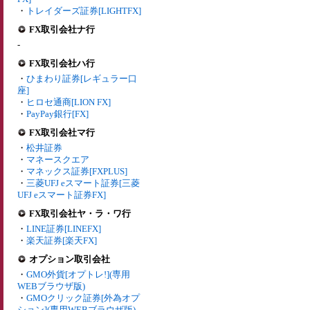
・
トレイダーズ証券[LIGHTFX]
FX取引会社ナ行
-
FX取引会社ハ行
・
ひまわり証券[レギュラー口
座]
・
ヒロセ通商[LION FX]
・
PayPay銀行[FX]
FX取引会社マ行
・
松井証券
・
マネースクエア
・
マネックス証券[FXPLUS]
・
三菱UFJ eスマート証券[三菱
UFJ eスマート証券FX]
FX取引会社ヤ・ラ・ワ行
・
LINE証券[LINEFX]
・
楽天証券[楽天FX]
オプション取引会社
・
GMO外貨[オプトレ!](専用
WEBブラウザ版)
・
GMOクリック証券[外為オプ
ション](専用WEBブラウザ版)