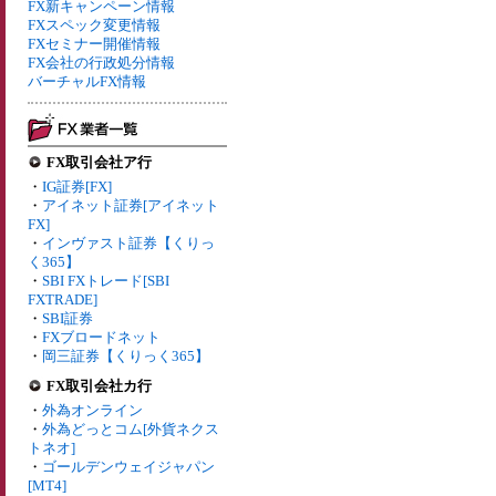
FX新キャンペーン情報
FXスペック変更情報
FXセミナー開催情報
FX会社の行政処分情報
バーチャルFX情報
FX取引会社ア行
・
IG証券[FX]
・
アイネット証券[アイネット
FX]
・
インヴァスト証券【くりっ
く365】
・
SBI FXトレード[SBI
FXTRADE]
・
SBI証券
・
FXブロードネット
・
岡三証券【くりっく365】
FX取引会社カ行
・
外為オンライン
・
外為どっとコム[外貨ネクス
トネオ]
・
ゴールデンウェイジャパン
[MT4]