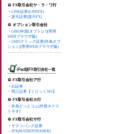
FX取引会社ヤ・ラ・ワ行
・
LINE証券[LINEFX]
・
楽天証券[楽天FX]
オプション取引会社
・
GMO外貨[オプトレ!](専用
WEBブラウザ版)
・
GMOクリック証券[外為オプ
ション](専用WEBブラウザ版)
FX取引会社ア行
・
IG証券
・
岡三証券【くりっく365】
FX取引会社カ行
・
外為どっとコム[外貨ネクス
トネオ]
FX取引会社サ行
・
サクソバンク証券
・
JFX[MATRIXTRADER]