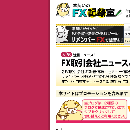
羊
＆
本サイトはプロモーションを含みます