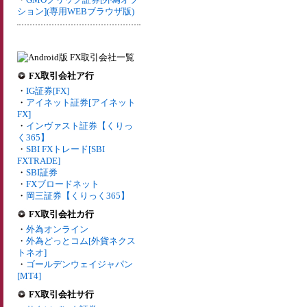
ション](専用WEBブラウザ版)
FX取引会社ア行
・
IG証券[FX]
・
アイネット証券[アイネット
FX]
・
インヴァスト証券【くりっ
く365】
・
SBI FXトレード[SBI
FXTRADE]
・
SBI証券
・
FXブロードネット
・
岡三証券【くりっく365】
FX取引会社カ行
・
外為オンライン
・
外為どっとコム[外貨ネクス
トネオ]
・
ゴールデンウェイジャパン
[MT4]
FX取引会社サ行