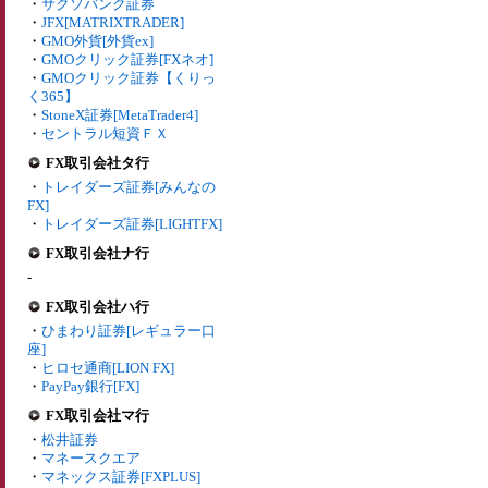
・
サクソバンク証券
・
JFX[MATRIXTRADER]
・
GMO外貨[外貨ex]
・
GMOクリック証券[FXネオ]
・
GMOクリック証券【くりっ
く365】
・
StoneX証券[MetaTrader4]
・
セントラル短資ＦＸ
FX取引会社タ行
・
トレイダーズ証券[みんなの
FX]
・
トレイダーズ証券[LIGHTFX]
FX取引会社ナ行
-
FX取引会社ハ行
・
ひまわり証券[レギュラー口
座]
・
ヒロセ通商[LION FX]
・
PayPay銀行[FX]
FX取引会社マ行
・
松井証券
・
マネースクエア
・
マネックス証券[FXPLUS]