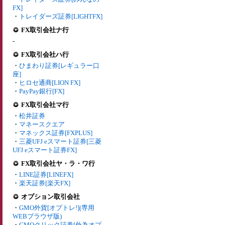
FX]
・
トレイダーズ証券[LIGHTFX]
FX取引会社ナ行
-
FX取引会社ハ行
・
ひまわり証券[レギュラー口
座]
・
ヒロセ通商[LION FX]
・
PayPay銀行[FX]
FX取引会社マ行
・
松井証券
・
マネースクエア
・
マネックス証券[FXPLUS]
・
三菱UFJ eスマート証券[三菱
UFJ eスマート証券FX]
FX取引会社ヤ・ラ・ワ行
・
LINE証券[LINEFX]
・
楽天証券[楽天FX]
オプション取引会社
・
GMO外貨[オプトレ!](専用
WEBブラウザ版)
・
GMOクリック証券[外為オプ