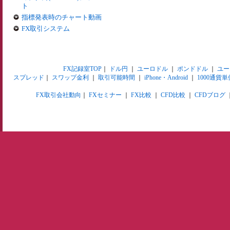
ト
指標発表時のチャート動画
FX取引システム
FX記録室TOP
｜
ドル円
｜
ユーロドル
｜
ポンドドル
｜
ユー
スプレッド
｜
スワップ金利
｜
取引可能時間
｜
iPhone・Android
｜
1000通貨単
FX取引会社動向
｜
FXセミナー
｜
FX比較
｜
CFD比較
｜
CFDブログ