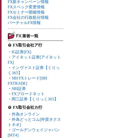
FX新キャンペーン情報
FXスペック変更情報
FXセミナー開催情報
FX会社の行政処分情報
バーチャルFX情報
FX取引会社ア行
・
IG証券[FX]
・
アイネット証券[アイネット
FX]
・
インヴァスト証券【くりっ
く365】
・
SBI FXトレード[SBI
FXTRADE]
・
SBI証券
・
FXブロードネット
・
岡三証券【くりっく365】
FX取引会社カ行
・
外為オンライン
・
外為どっとコム[外貨ネクス
トネオ]
・
ゴールデンウェイジャパン
[MT4]