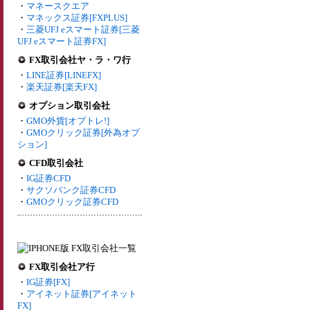
・
マネースクエア
・
マネックス証券[FXPLUS]
・
三菱UFJ eスマート証券[三菱
UFJ eスマート証券FX]
FX取引会社ヤ・ラ・ワ行
・
LINE証券[LINEFX]
・
楽天証券[楽天FX]
オプション取引会社
・
GMO外貨[オプトレ!]
・
GMOクリック証券[外為オプ
ション]
CFD取引会社
・
IG証券CFD
・
サクソバンク証券CFD
・
GMOクリック証券CFD
FX取引会社ア行
・
IG証券[FX]
・
アイネット証券[アイネット
FX]