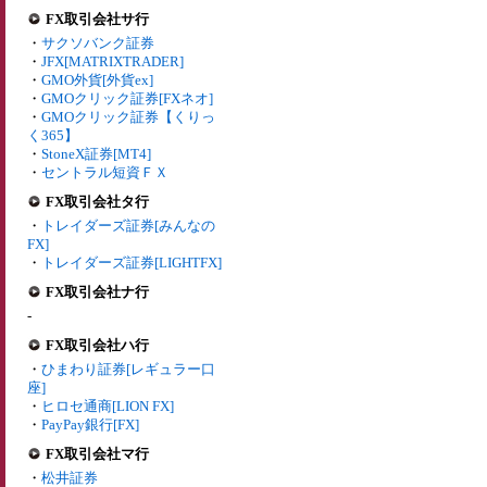
FX取引会社サ行
・
サクソバンク証券
・
JFX[MATRIXTRADER]
・
GMO外貨[外貨ex]
・
GMOクリック証券[FXネオ]
・
GMOクリック証券【くりっ
く365】
・
StoneX証券[MT4]
・
セントラル短資ＦＸ
FX取引会社タ行
・
トレイダーズ証券[みんなの
FX]
・
トレイダーズ証券[LIGHTFX]
FX取引会社ナ行
-
FX取引会社ハ行
・
ひまわり証券[レギュラー口
座]
・
ヒロセ通商[LION FX]
・
PayPay銀行[FX]
FX取引会社マ行
・
松井証券