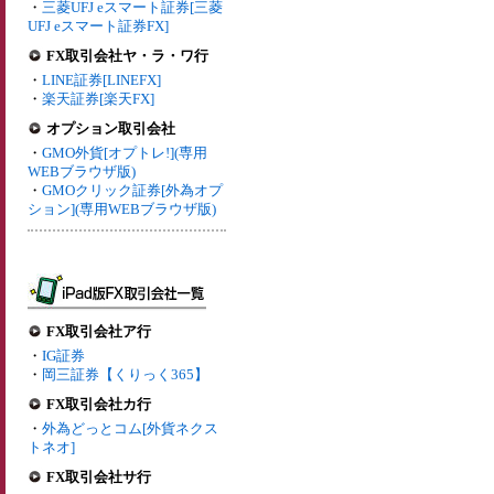
・
三菱UFJ eスマート証券[三菱
UFJ eスマート証券FX]
FX取引会社ヤ・ラ・ワ行
・
LINE証券[LINEFX]
・
楽天証券[楽天FX]
オプション取引会社
・
GMO外貨[オプトレ!](専用
WEBブラウザ版)
・
GMOクリック証券[外為オプ
ション](専用WEBブラウザ版)
FX取引会社ア行
・
IG証券
・
岡三証券【くりっく365】
FX取引会社カ行
・
外為どっとコム[外貨ネクス
トネオ]
FX取引会社サ行