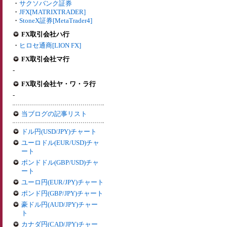
・
サクソバンク証券
・
JFX[MATRIXTRADER]
・
StoneX証券[MetaTrader4]
FX取引会社ハ行
・
ヒロセ通商[LION FX]
FX取引会社マ行
-
FX取引会社ヤ・ワ・ラ行
-
当ブログの記事リスト
ドル円(USD/JPY)チャート
ユーロドル(EUR/USD)チャ
ート
ポンドドル(GBP/USD)チャ
ート
ユーロ円(EUR/JPY)チャート
ポンド円(GBP/JPY)チャート
豪ドル円(AUD/JPY)チャー
ト
カナダ円(CAD/JPY)チャー