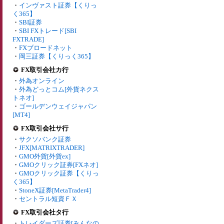
・
インヴァスト証券【くりっ
く365】
・
SBI証券
・
SBI FXトレード[SBI
FXTRADE]
・
FXブロードネット
・
岡三証券【くりっく365】
FX取引会社カ行
・
外為オンライン
・
外為どっとコム[外貨ネクス
トネオ]
・
ゴールデンウェイジャパン
[MT4]
FX取引会社サ行
・
サクソバンク証券
・
JFX[MATRIXTRADER]
・
GMO外貨[外貨ex]
・
GMOクリック証券[FXネオ]
・
GMOクリック証券【くりっ
く365】
・
StoneX証券[MetaTrader4]
・
セントラル短資ＦＸ
FX取引会社タ行
・
トレイダーズ証券[みんなの