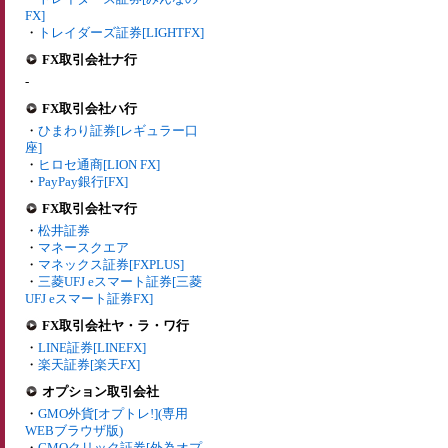
FX]
・
トレイダーズ証券[LIGHTFX]
FX取引会社ナ行
-
FX取引会社ハ行
・
ひまわり証券[レギュラー口
座]
・
ヒロセ通商[LION FX]
・
PayPay銀行[FX]
FX取引会社マ行
・
松井証券
・
マネースクエア
・
マネックス証券[FXPLUS]
・
三菱UFJ eスマート証券[三菱
UFJ eスマート証券FX]
FX取引会社ヤ・ラ・ワ行
・
LINE証券[LINEFX]
・
楽天証券[楽天FX]
オプション取引会社
・
GMO外貨[オプトレ!](専用
WEBブラウザ版)
・
GMOクリック証券[外為オプ