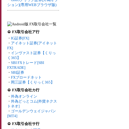
ション](専用WEBブラウザ版)
FX取引会社ア行
・
IG証券[FX]
・
アイネット証券[アイネット
FX]
・
インヴァスト証券【くりっ
く365】
・
SBI FXトレード[SBI
FXTRADE]
・
SBI証券
・
FXブロードネット
・
岡三証券【くりっく365】
FX取引会社カ行
・
外為オンライン
・
外為どっとコム[外貨ネクス
トネオ]
・
ゴールデンウェイジャパン
[MT4]
FX取引会社サ行