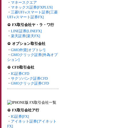
・
マネースクエア
・
マネックス証券[FXPLUS]
・
三菱UFJ eスマート証券[三菱
UFJ eスマート証券FX]
FX取引会社ヤ・ラ・ワ行
・
LINE証券[LINEFX]
・
楽天証券[楽天FX]
オプション取引会社
・
GMO外貨[オプトレ!]
・
GMOクリック証券[外為オプ
ション]
CFD取引会社
・
IG証券CFD
・
サクソバンク証券CFD
・
GMOクリック証券CFD
FX取引会社ア行
・
IG証券[FX]
・
アイネット証券[アイネット
FX]