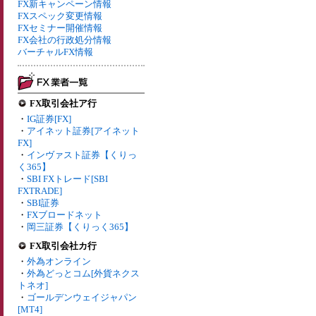
FX新キャンペーン情報
FXスペック変更情報
FXセミナー開催情報
FX会社の行政処分情報
バーチャルFX情報
FX取引会社ア行
・
IG証券[FX]
・
アイネット証券[アイネット
FX]
・
インヴァスト証券【くりっ
く365】
・
SBI FXトレード[SBI
FXTRADE]
・
SBI証券
・
FXブロードネット
・
岡三証券【くりっく365】
FX取引会社カ行
・
外為オンライン
・
外為どっとコム[外貨ネクス
トネオ]
・
ゴールデンウェイジャパン
[MT4]