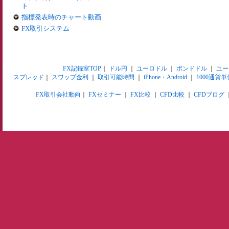
ト
指標発表時のチャート動画
FX取引システム
FX記録室TOP
｜
ドル円
｜
ユーロドル
｜
ポンドドル
｜
ユー
スプレッド
｜
スワップ金利
｜
取引可能時間
｜
iPhone・Android
｜
1000通貨単
FX取引会社動向
｜
FXセミナー
｜
FX比較
｜
CFD比較
｜
CFDブログ