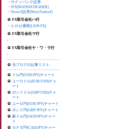
・
サクソバンク証券
・
JFX[MATRIXTRADER]
・
StoneX証券[MetaTrader4]
FX取引会社ハ行
・
ヒロセ通商[LION FX]
FX取引会社マ行
-
FX取引会社ヤ・ワ・ラ行
-
当ブログの記事リスト
ドル円(USD/JPY)チャート
ユーロドル(EUR/USD)チャ
ート
ポンドドル(GBP/USD)チャ
ート
ユーロ円(EUR/JPY)チャート
ポンド円(GBP/JPY)チャート
豪ドル円(AUD/JPY)チャー
ト
カナダ円(CAD/JPY)チャー