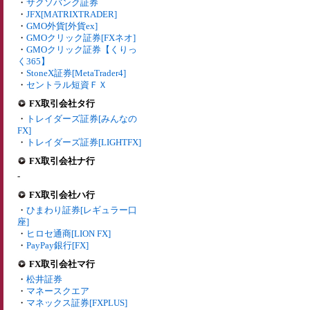
・
サクソバンク証券
・
JFX[MATRIXTRADER]
・
GMO外貨[外貨ex]
・
GMOクリック証券[FXネオ]
・
GMOクリック証券【くりっ
く365】
・
StoneX証券[MetaTrader4]
・
セントラル短資ＦＸ
FX取引会社タ行
・
トレイダーズ証券[みんなの
FX]
・
トレイダーズ証券[LIGHTFX]
FX取引会社ナ行
-
FX取引会社ハ行
・
ひまわり証券[レギュラー口
座]
・
ヒロセ通商[LION FX]
・
PayPay銀行[FX]
FX取引会社マ行
・
松井証券
・
マネースクエア
・
マネックス証券[FXPLUS]