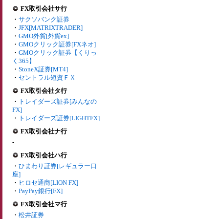
FX取引会社サ行
・
サクソバンク証券
・
JFX[MATRIXTRADER]
・
GMO外貨[外貨ex]
・
GMOクリック証券[FXネオ]
・
GMOクリック証券【くりっ
く365】
・
StoneX証券[MT4]
・
セントラル短資ＦＸ
FX取引会社タ行
・
トレイダーズ証券[みんなの
FX]
・
トレイダーズ証券[LIGHTFX]
FX取引会社ナ行
-
FX取引会社ハ行
・
ひまわり証券[レギュラー口
座]
・
ヒロセ通商[LION FX]
・
PayPay銀行[FX]
FX取引会社マ行
・
松井証券