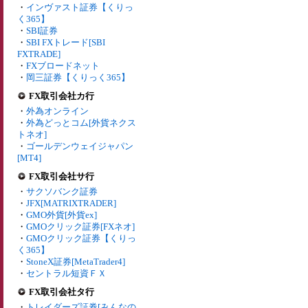
・
インヴァスト証券【くりっ
く365】
・
SBI証券
・
SBI FXトレード[SBI
FXTRADE]
・
FXブロードネット
・
岡三証券【くりっく365】
FX取引会社カ行
・
外為オンライン
・
外為どっとコム[外貨ネクス
トネオ]
・
ゴールデンウェイジャパン
[MT4]
FX取引会社サ行
・
サクソバンク証券
・
JFX[MATRIXTRADER]
・
GMO外貨[外貨ex]
・
GMOクリック証券[FXネオ]
・
GMOクリック証券【くりっ
く365】
・
StoneX証券[MetaTrader4]
・
セントラル短資ＦＸ
FX取引会社タ行
・
トレイダーズ証券[みんなの