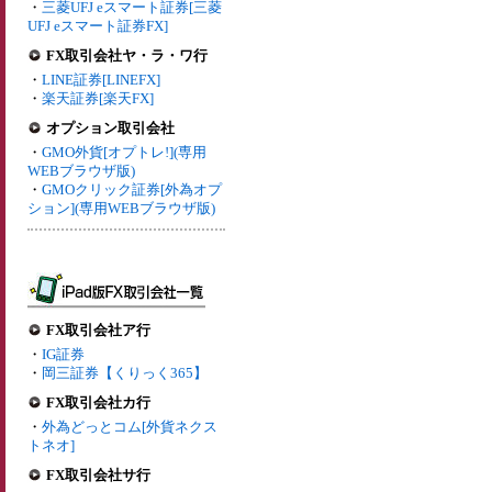
・
三菱UFJ eスマート証券[三菱
UFJ eスマート証券FX]
FX取引会社ヤ・ラ・ワ行
・
LINE証券[LINEFX]
・
楽天証券[楽天FX]
オプション取引会社
・
GMO外貨[オプトレ!](専用
WEBブラウザ版)
・
GMOクリック証券[外為オプ
ション](専用WEBブラウザ版)
FX取引会社ア行
・
IG証券
・
岡三証券【くりっく365】
FX取引会社カ行
・
外為どっとコム[外貨ネクス
トネオ]
FX取引会社サ行