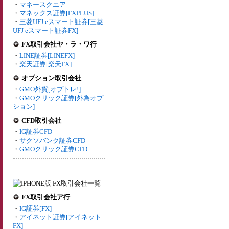
・
マネースクエア
・
マネックス証券[FXPLUS]
・
三菱UFJ eスマート証券[三菱
UFJ eスマート証券FX]
FX取引会社ヤ・ラ・ワ行
・
LINE証券[LINEFX]
・
楽天証券[楽天FX]
オプション取引会社
・
GMO外貨[オプトレ!]
・
GMOクリック証券[外為オプ
ション]
CFD取引会社
・
IG証券CFD
・
サクソバンク証券CFD
・
GMOクリック証券CFD
FX取引会社ア行
・
IG証券[FX]
・
アイネット証券[アイネット
FX]