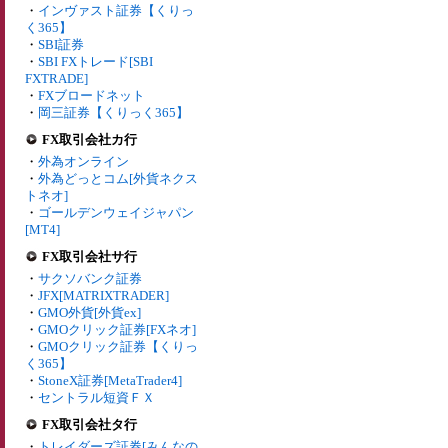
・
インヴァスト証券【くりっ
く365】
・
SBI証券
・
SBI FXトレード[SBI
FXTRADE]
・
FXブロードネット
・
岡三証券【くりっく365】
FX取引会社カ行
・
外為オンライン
・
外為どっとコム[外貨ネクス
トネオ]
・
ゴールデンウェイジャパン
[MT4]
FX取引会社サ行
・
サクソバンク証券
・
JFX[MATRIXTRADER]
・
GMO外貨[外貨ex]
・
GMOクリック証券[FXネオ]
・
GMOクリック証券【くりっ
く365】
・
StoneX証券[MetaTrader4]
・
セントラル短資ＦＸ
FX取引会社タ行
・
トレイダーズ証券[みんなの