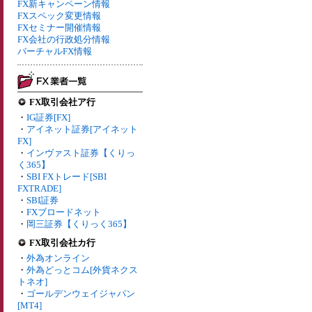
FX新キャンペーン情報
FXスペック変更情報
FXセミナー開催情報
FX会社の行政処分情報
バーチャルFX情報
FX取引会社ア行
・
IG証券[FX]
・
アイネット証券[アイネット
FX]
・
インヴァスト証券【くりっ
く365】
・
SBI FXトレード[SBI
FXTRADE]
・
SBI証券
・
FXブロードネット
・
岡三証券【くりっく365】
FX取引会社カ行
・
外為オンライン
・
外為どっとコム[外貨ネクス
トネオ]
・
ゴールデンウェイジャパン
[MT4]