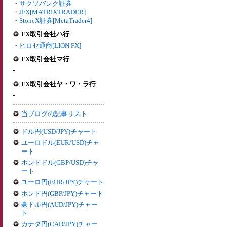
・
サクソバンク証券
・
JFX[MATRIXTRADER]
・
StoneX証券[MetaTrader4]
FX取引会社ハ行
・
ヒロセ通商[LION FX]
FX取引会社マ行
-
FX取引会社ヤ・ワ・ラ行
-
当ブログの記事リスト
ドル円(USD/JPY)チャート
ユーロドル(EUR/USD)チャ
ート
ポンドドル(GBP/USD)チャ
ート
ユーロ円(EUR/JPY)チャート
ポンド円(GBP/JPY)チャート
豪ドル円(AUD/JPY)チャー
ト
カナダ円(CAD/JPY)チャー