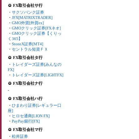
FX取引会社サ行
・
サクソバンク証券
・
JFX[MATRIXTRADER]
・
GMO外貨[外貨ex]
・
GMOクリック証券[FXネオ]
・
GMOクリック証券【くりっ
く365】
・
StoneX証券[MT4]
・
セントラル短資ＦＸ
FX取引会社タ行
・
トレイダーズ証券[みんなの
FX]
・
トレイダーズ証券[LIGHTFX]
FX取引会社ナ行
-
FX取引会社ハ行
・
ひまわり証券[レギュラー口
座]
・
ヒロセ通商[LION FX]
・
PayPay銀行[FX]
FX取引会社マ行
・
松井証券