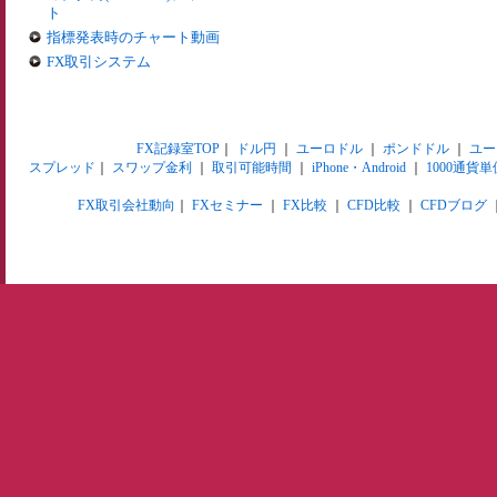
ト
指標発表時のチャート動画
FX取引システム
FX記録室TOP
｜
ドル円
｜
ユーロドル
｜
ポンドドル
｜
ユー
スプレッド
｜
スワップ金利
｜
取引可能時間
｜
iPhone・Android
｜
1000通貨単
FX取引会社動向
｜
FXセミナー
｜
FX比較
｜
CFD比較
｜
CFDブログ