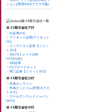
ション](専用WEBブラウザ版)
FX取引会社ア行
・
IG証券[FX]
・
アイネット証券[アイネット
FX]
・
インヴァスト証券【くりっ
く365】
・
SBI FXトレード[SBI
FXTRADE]
・
SBI証券
・
FXブロードネット
・
岡三証券【くりっく365】
FX取引会社カ行
・
外為オンライン
・
外為どっとコム[外貨ネクス
トネオ]
・
ゴールデンウェイジャパン
[MT4]
FX取引会社サ行