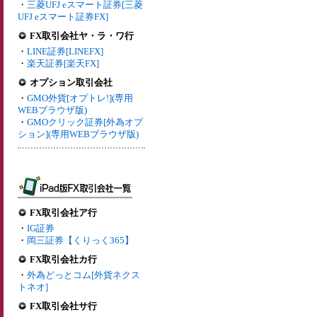
・
三菱UFJ eスマート証券[三菱
UFJ eスマート証券FX]
FX取引会社ヤ・ラ・ワ行
・
LINE証券[LINEFX]
・
楽天証券[楽天FX]
オプション取引会社
・
GMO外貨[オプトレ!](専用
WEBブラウザ版)
・
GMOクリック証券[外為オプ
ション](専用WEBブラウザ版)
FX取引会社ア行
・
IG証券
・
岡三証券【くりっく365】
FX取引会社カ行
・
外為どっとコム[外貨ネクス
トネオ]
FX取引会社サ行