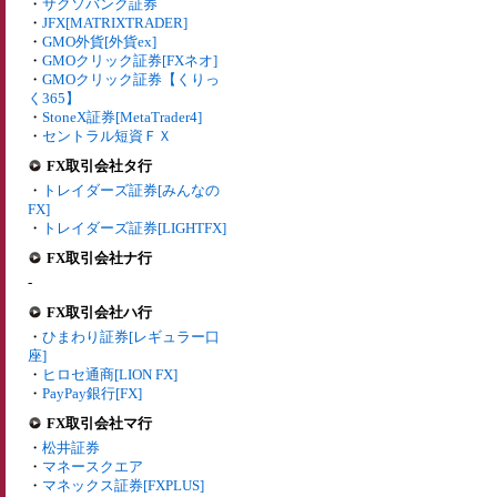
・
サクソバンク証券
・
JFX[MATRIXTRADER]
・
GMO外貨[外貨ex]
・
GMOクリック証券[FXネオ]
・
GMOクリック証券【くりっ
く365】
・
StoneX証券[MetaTrader4]
・
セントラル短資ＦＸ
FX取引会社タ行
・
トレイダーズ証券[みんなの
FX]
・
トレイダーズ証券[LIGHTFX]
FX取引会社ナ行
-
FX取引会社ハ行
・
ひまわり証券[レギュラー口
座]
・
ヒロセ通商[LION FX]
・
PayPay銀行[FX]
FX取引会社マ行
・
松井証券
・
マネースクエア
・
マネックス証券[FXPLUS]