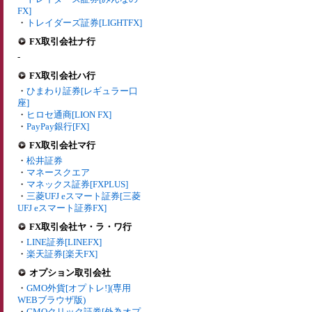
FX]
・
トレイダーズ証券[LIGHTFX]
FX取引会社ナ行
-
FX取引会社ハ行
・
ひまわり証券[レギュラー口
座]
・
ヒロセ通商[LION FX]
・
PayPay銀行[FX]
FX取引会社マ行
・
松井証券
・
マネースクエア
・
マネックス証券[FXPLUS]
・
三菱UFJ eスマート証券[三菱
UFJ eスマート証券FX]
FX取引会社ヤ・ラ・ワ行
・
LINE証券[LINEFX]
・
楽天証券[楽天FX]
オプション取引会社
・
GMO外貨[オプトレ!](専用
WEBブラウザ版)
・
GMOクリック証券[外為オプ