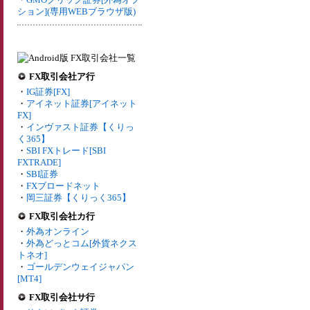
ション](専用WEBブラウザ版)
FX取引会社ア行
・
IG証券[FX]
・
アイネット証券[アイネット
FX]
・
インヴァスト証券【くりっ
く365】
・
SBI FXトレード[SBI
FXTRADE]
・
SBI証券
・
FXブロードネット
・
岡三証券【くりっく365】
FX取引会社カ行
・
外為オンライン
・
外為どっとコム[外貨ネクス
トネオ]
・
ゴールデンウェイジャパン
[MT4]
FX取引会社サ行