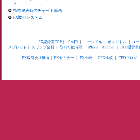
ト
指標発表時のチャート動画
FX取引システム
FX記録室TOP
｜
ドル円
｜
ユーロドル
｜
ポンドドル
｜
ユー
スプレッド
｜
スワップ金利
｜
取引可能時間
｜
iPhone・Android
｜
1000通貨単
FX取引会社動向
｜
FXセミナー
｜
FX比較
｜
CFD比較
｜
CFDブログ