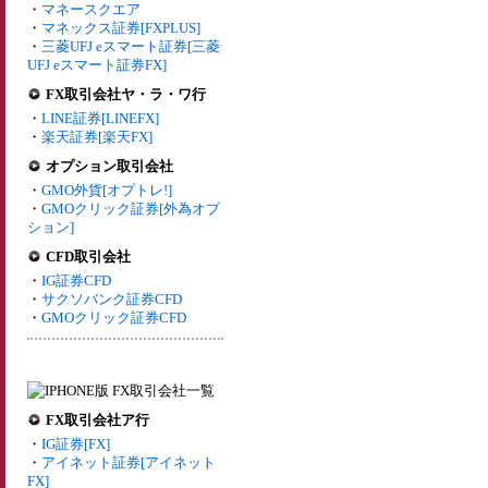
・
マネースクエア
・
マネックス証券[FXPLUS]
・
三菱UFJ eスマート証券[三菱
UFJ eスマート証券FX]
FX取引会社ヤ・ラ・ワ行
・
LINE証券[LINEFX]
・
楽天証券[楽天FX]
オプション取引会社
・
GMO外貨[オプトレ!]
・
GMOクリック証券[外為オプ
ション]
CFD取引会社
・
IG証券CFD
・
サクソバンク証券CFD
・
GMOクリック証券CFD
FX取引会社ア行
・
IG証券[FX]
・
アイネット証券[アイネット
FX]