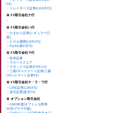
FX]
・
トレイダーズ証券[LIGHTFX]
FX取引会社ナ行
-
FX取引会社ハ行
・
ひまわり証券[レギュラー口
座]
・
ヒロセ通商[LION FX]
・
PayPay銀行[FX]
FX取引会社マ行
・
松井証券
・
マネースクエア
・
マネックス証券[FXPLUS]
・
三菱UFJ eスマート証券[三菱
UFJ eスマート証券FX]
FX取引会社ヤ・ラ・ワ行
・
LINE証券[LINEFX]
・
楽天証券[楽天FX]
オプション取引会社
・
GMO外貨[オプトレ!](専用
WEBブラウザ版)
・
GMOクリック証券[外為オプ