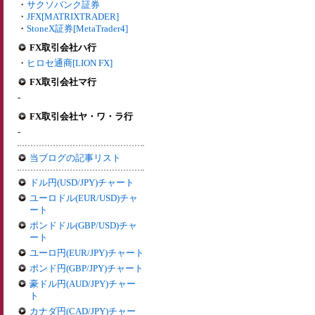
・
サクソバンク証券
・
JFX[MATRIXTRADER]
・
StoneX証券[MetaTrader4]
FX取引会社ハ行
・
ヒロセ通商[LION FX]
FX取引会社マ行
-
FX取引会社ヤ・ワ・ラ行
-
当ブログの記事リスト
ドル円(USD/JPY)チャート
ユーロドル(EUR/USD)チャ
ート
ポンドドル(GBP/USD)チャ
ート
ユーロ円(EUR/JPY)チャート
ポンド円(GBP/JPY)チャート
豪ドル円(AUD/JPY)チャー
ト
カナダ円(CAD/JPY)チャー