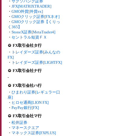
・
サクソバンク証券
・
JFX[MATRIXTRADER]
・
GMO外貨[外貨ex]
・
GMOクリック証券[FXネオ]
・
GMOクリック証券【くりっ
く365】
・
StoneX証券[MetaTrader4]
・
セントラル短資ＦＸ
FX取引会社タ行
・
トレイダーズ証券[みんなの
FX]
・
トレイダーズ証券[LIGHTFX]
FX取引会社ナ行
-
FX取引会社ハ行
・
ひまわり証券[レギュラー口
座]
・
ヒロセ通商[LION FX]
・
PayPay銀行[FX]
FX取引会社マ行
・
松井証券
・
マネースクエア
・
マネックス証券[FXPLUS]