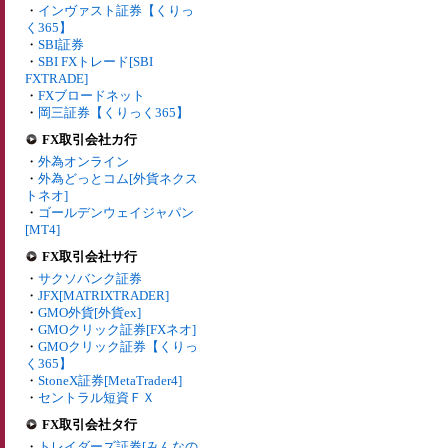
・
インヴァスト証券【くりっ
く365】
・
SBI証券
・
SBI FXトレード[SBI
FXTRADE]
・
FXブロードネット
・
岡三証券【くりっく365】
FX取引会社カ行
・
外為オンライン
・
外為どっとコム[外貨ネクス
トネオ]
・
ゴールデンウェイジャパン
[MT4]
FX取引会社サ行
・
サクソバンク証券
・
JFX[MATRIXTRADER]
・
GMO外貨[外貨ex]
・
GMOクリック証券[FXネオ]
・
GMOクリック証券【くりっ
く365】
・
StoneX証券[MetaTrader4]
・
セントラル短資ＦＸ
FX取引会社タ行
・
トレイダーズ証券[みんなの