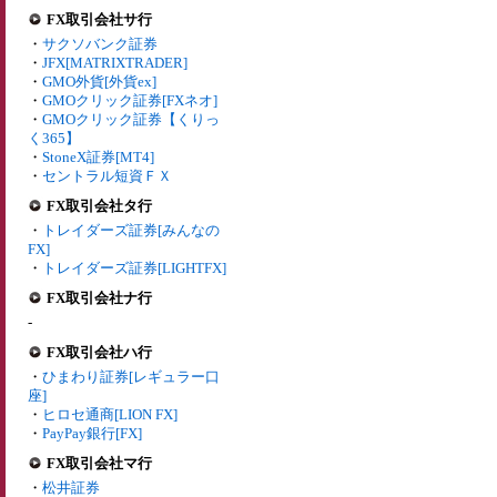
FX取引会社サ行
・
サクソバンク証券
・
JFX[MATRIXTRADER]
・
GMO外貨[外貨ex]
・
GMOクリック証券[FXネオ]
・
GMOクリック証券【くりっ
く365】
・
StoneX証券[MT4]
・
セントラル短資ＦＸ
FX取引会社タ行
・
トレイダーズ証券[みんなの
FX]
・
トレイダーズ証券[LIGHTFX]
FX取引会社ナ行
-
FX取引会社ハ行
・
ひまわり証券[レギュラー口
座]
・
ヒロセ通商[LION FX]
・
PayPay銀行[FX]
FX取引会社マ行
・
松井証券