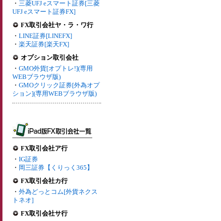
・
三菱UFJ eスマート証券[三菱
UFJ eスマート証券FX]
FX取引会社ヤ・ラ・ワ行
・
LINE証券[LINEFX]
・
楽天証券[楽天FX]
オプション取引会社
・
GMO外貨[オプトレ!](専用
WEBブラウザ版)
・
GMOクリック証券[外為オプ
ション](専用WEBブラウザ版)
FX取引会社ア行
・
IG証券
・
岡三証券【くりっく365】
FX取引会社カ行
・
外為どっとコム[外貨ネクス
トネオ]
FX取引会社サ行