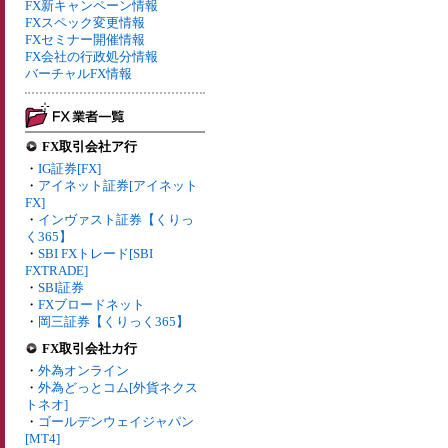
FX新キャンペーン情報
FXスペック変更情報
FXセミナー開催情報
FX会社の行政処分情報
バーチャルFX情報
FX取引会社ア行
・
IG証券[FX]
・
アイネット証券[アイネット
FX]
・
インヴァスト証券【くりっ
く365】
・
SBI FXトレード[SBI
FXTRADE]
・
SBI証券
・
FXブロードネット
・
岡三証券【くりっく365】
FX取引会社カ行
・
外為オンライン
・
外為どっとコム[外貨ネクス
トネオ]
・
ゴールデンウェイジャパン
[MT4]