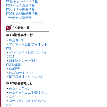
FX新キャンペーン情報
FXスペック変更情報
FXセミナー開催情報
FX会社の行政処分情報
バーチャルFX情報
FX取引会社ア行
・
IG証券[FX]
・
アイネット証券[アイネット
FX]
・
インヴァスト証券【くりっ
く365】
・
SBI FXトレード[SBI
FXTRADE]
・
SBI証券
・
FXブロードネット
・
岡三証券【くりっく365】
FX取引会社カ行
・
外為オンライン
・
外為どっとコム[外貨ネクス
トネオ]
・
ゴールデンウェイジャパン
[MT4]