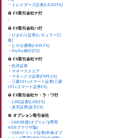
・
トレイダーズ証券[LIGHTFX]
FX取引会社ナ行
-
FX取引会社ハ行
・
ひまわり証券[レギュラー口
座]
・
ヒロセ通商[LION FX]
・
PayPay銀行[FX]
FX取引会社マ行
・
松井証券
・
マネースクエア
・
マネックス証券[FXPLUS]
・
三菱UFJ eスマート証券[三菱
UFJ eスマート証券FX]
FX取引会社ヤ・ラ・ワ行
・
LINE証券[LINEFX]
・
楽天証券[楽天FX]
オプション取引会社
・
GMO外貨[オプトレ!](専用
WEBブラウザ版)
・
GMOクリック証券[外為オプ
ション](専用WEBブラウザ版)