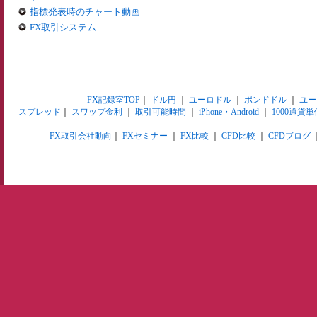
指標発表時のチャート動画
FX取引システム
FX記録室TOP
｜
ドル円
｜
ユーロドル
｜
ポンドドル
｜
ユー
スプレッド
｜
スワップ金利
｜
取引可能時間
｜
iPhone・Android
｜
1000通貨単
FX取引会社動向
｜
FXセミナー
｜
FX比較
｜
CFD比較
｜
CFDブログ