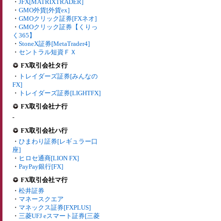
・
JFX[MATRIXTRADER]
・
GMO外貨[外貨ex]
・
GMOクリック証券[FXネオ]
・
GMOクリック証券【くりっ
く365】
・
StoneX証券[MetaTrader4]
・
セントラル短資ＦＸ
FX取引会社タ行
・
トレイダーズ証券[みんなの
FX]
・
トレイダーズ証券[LIGHTFX]
FX取引会社ナ行
-
FX取引会社ハ行
・
ひまわり証券[レギュラー口
座]
・
ヒロセ通商[LION FX]
・
PayPay銀行[FX]
FX取引会社マ行
・
松井証券
・
マネースクエア
・
マネックス証券[FXPLUS]
・
三菱UFJ eスマート証券[三菱