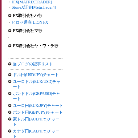
・
JFX[MATRIXTRADER]
・
StoneX証券[MetaTrader4]
FX取引会社ハ行
・
ヒロセ通商[LION FX]
FX取引会社マ行
-
FX取引会社ヤ・ワ・ラ行
-
当ブログの記事リスト
ドル円(USD/JPY)チャート
ユーロドル(EUR/USD)チャ
ート
ポンドドル(GBP/USD)チャ
ート
ユーロ円(EUR/JPY)チャート
ポンド円(GBP/JPY)チャート
豪ドル円(AUD/JPY)チャー
ト
カナダ円(CAD/JPY)チャー
ト