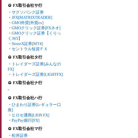
FX取引会社サ行
・
サクソバンク証券
・
JFX[MATRIXTRADER]
・
GMO外貨[外貨ex]
・
GMOクリック証券[FXネオ]
・
GMOクリック証券【くりっ
く365】
・
StoneX証券[MT4]
・
セントラル短資ＦＸ
FX取引会社タ行
・
トレイダーズ証券[みんなの
FX]
・
トレイダーズ証券[LIGHTFX]
FX取引会社ナ行
-
FX取引会社ハ行
・
ひまわり証券[レギュラー口
座]
・
ヒロセ通商[LION FX]
・
PayPay銀行[FX]
FX取引会社マ行
・
松井証券