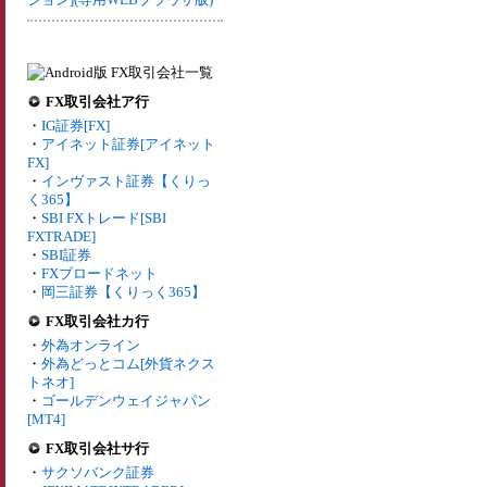
FX取引会社ア行
・
IG証券[FX]
・
アイネット証券[アイネット
FX]
・
インヴァスト証券【くりっ
く365】
・
SBI FXトレード[SBI
FXTRADE]
・
SBI証券
・
FXブロードネット
・
岡三証券【くりっく365】
FX取引会社カ行
・
外為オンライン
・
外為どっとコム[外貨ネクス
トネオ]
・
ゴールデンウェイジャパン
[MT4]
FX取引会社サ行
・
サクソバンク証券