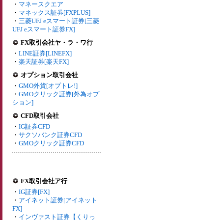
・
マネースクエア
・
マネックス証券[FXPLUS]
・
三菱UFJ eスマート証券[三菱
UFJ eスマート証券FX]
FX取引会社ヤ・ラ・ワ行
・
LINE証券[LINEFX]
・
楽天証券[楽天FX]
オプション取引会社
・
GMO外貨[オプトレ!]
・
GMOクリック証券[外為オプ
ション]
CFD取引会社
・
IG証券CFD
・
サクソバンク証券CFD
・
GMOクリック証券CFD
FX取引会社ア行
・
IG証券[FX]
・
アイネット証券[アイネット
FX]
・
インヴァスト証券【くりっ