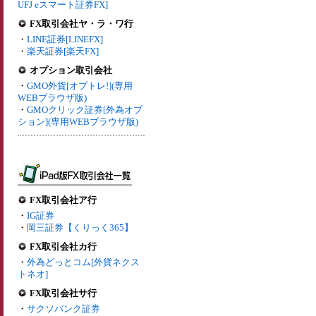
UFJ eスマート証券FX]
FX取引会社ヤ・ラ・ワ行
・
LINE証券[LINEFX]
・
楽天証券[楽天FX]
オプション取引会社
・
GMO外貨[オプトレ!](専用
WEBブラウザ版)
・
GMOクリック証券[外為オプ
ション](専用WEBブラウザ版)
FX取引会社ア行
・
IG証券
・
岡三証券【くりっく365】
FX取引会社カ行
・
外為どっとコム[外貨ネクス
トネオ]
FX取引会社サ行
・
サクソバンク証券