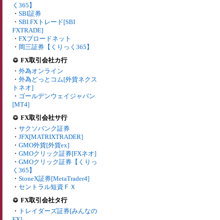
く365】
・
SBI証券
・
SBI FXトレード[SBI
FXTRADE]
・
FXブロードネット
・
岡三証券【くりっく365】
FX取引会社カ行
・
外為オンライン
・
外為どっとコム[外貨ネクス
トネオ]
・
ゴールデンウェイジャパン
[MT4]
FX取引会社サ行
・
サクソバンク証券
・
JFX[MATRIXTRADER]
・
GMO外貨[外貨ex]
・
GMOクリック証券[FXネオ]
・
GMOクリック証券【くりっ
く365】
・
StoneX証券[MetaTrader4]
・
セントラル短資ＦＸ
FX取引会社タ行
・
トレイダーズ証券[みんなの
FX]