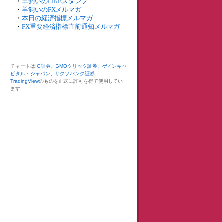
・
羊飼いのLINEスタンプ
・
羊飼いのFXメルマガ
・
本日の経済指標メルマガ
・
FX重要経済指標直前通知メルマガ
チャートは
IG証券
、
GMOクリック証券
、
ゲインキャ
ピタル・ジャパン
、
サクソバンク証券
、
TradingView
のものを正式に許可を得て使用してい
ます