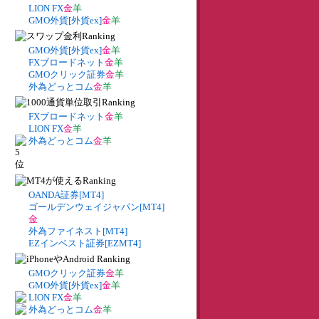
LION FX
金
羊
GMO外貨[外貨ex]
金
羊
GMO外貨[外貨ex]
金
羊
FXブロードネット
金
羊
GMOクリック証券
金
羊
外為どっとコム
金
羊
FXブロードネット
金
羊
LION FX
金
羊
外為どっとコム
金
羊
OANDA証券[MT4]
ゴールデンウェイジャパン[MT4]
金
外為ファイネスト[MT4]
EZインベスト証券[EZMT4]
GMOクリック証券
金
羊
GMO外貨[外貨ex]
金
羊
LION FX
金
羊
外為どっとコム
金
羊