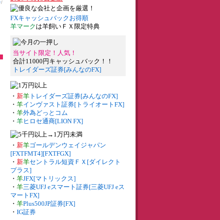
ン
/
FXキャッシュバックお得順
羊マーク
は羊飼いＦＸ限定特典
当サイト限定！人気！
合計11000円キャッシュバック！！
トレイダーズ証券[みんなのFX]
・
新
羊
トレイダーズ証券[みんなのFX]
・
羊
インヴァスト証券[トライオートFX]
・
羊
外為どっとコム
・
羊
ヒロセ通商[LION FX]
・
新
羊
ゴールデンウェイジャパン
[FXTFMT4][FXTFGX]
・
新
羊
セントラル短資ＦＸ[ダイレクト
プラス]
・
羊
JFX[マトリックス]
・
羊
三菱UFJ eスマート証券[三菱UFJ eス
マートFX]
・
羊
Plus500JP証券[FX]
・
IG証券