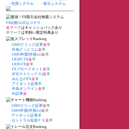
・
売買シグナル
・
取引システム
FX比較ロボはコチラ
金マーク
はキャッシュバックあり
羊マーク
は羊飼い限定特典あり
GMOクリック証券
金
羊
外為どっとコム
金
羊
GMO外貨[外貨ex]
金
羊
LIGHT FX
金
羊
LION FX
金
羊
FXブロードネット
金
羊
JFX[マトリックス]
金
羊
みんなのFX
金
羊
アイネット証券
羊
外為オンライン
金
羊
IG証券
金
GMOクリック証券
金
羊
GMO外貨[外貨ex]
金
羊
アイネット証券
羊
セントラル短資ＦＸ
金
羊