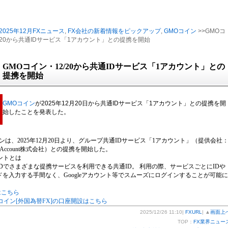
2025年12月FXニュース
,
FX会社の新着情報をピックアップ
,
GMOコイン
>>GMOコ
/20から共通IDサービス「1アカウント」との提携を開始
GMOコイン・12/20から共通IDサービス「1アカウント」との
提携を開始
GMOコイン
が2025年12月20日から共通IDサービス「1アカウント」との提携を開
始したことを発表した。
ンは、2025年12月20日より、グループ共通IDサービス「1アカウント」（提供会社
e Account株式会社）との提携を開始した。
ントとは
IDでさまざまな提携サービスを利用できる共通ID。 利用の際、サービスごとにIDや
ドを入力する手間なく、Googleアカウント等でスムーズにログインすることが可能に
はこちら
コイン[外国為替FX]の口座開設はこちら
2025/12/26 11:10|
FXURL
| ▲
画面上
TOP：
FX業界ニュー