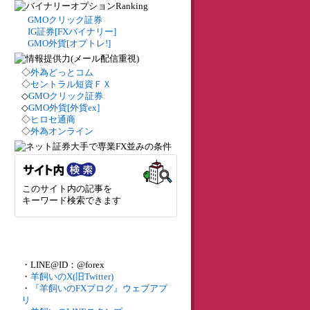
GMOクリック証券
IG証券[FXバイナリー]
GMO外貨[オプトレ!]
◇
外為どっとコム
◇
セントラル短資ＦＸ
◇
GMOクリック証券
◇
GMO外貨[外貨ex]
◇
ヒロセ通商
◇
外為オンライン
このサイト内の記事を
キーワード検索できます
・LINE@ID：@forex
・
羊飼いのX(旧Twitter)
・
『羊飼いのFXブログ』ウェブアプ
リ