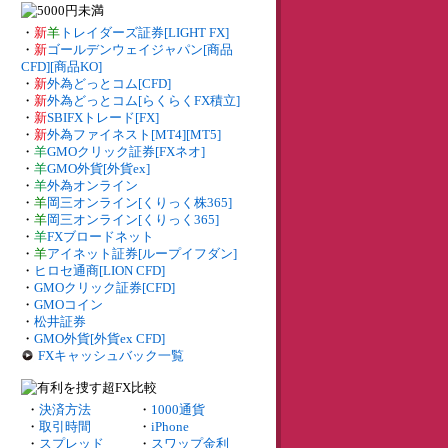
・
新
羊
トレイダーズ証券[LIGHT FX]
・
新
ゴールデンウェイジャパン[商品
CFD][商品KO]
・
新
外為どっとコム[CFD]
・
新
外為どっとコム[らくらくFX積立]
・
新
SBIFXトレード[FX]
・
新
外為ファイネスト[MT4][MT5]
・
羊
GMOクリック証券[FXネオ]
・
羊
GMO外貨[外貨ex]
・
羊
外為オンライン
・
羊
岡三オンライン[くりっく株365]
・
羊
岡三オンライン[くりっく365]
・
羊
FXブロードネット
・
羊
アイネット証券[ループイフダン]
・
ヒロセ通商[LION CFD]
・
GMOクリック証券[CFD]
・
GMOコイン
・
松井証券
・
GMO外貨[外貨ex CFD]
FXキャッシュバック一覧
・
決済方法
・
1000通貨
・
取引時間
・
iPhone
・
スプレッド
・
スワップ金利