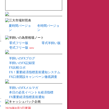
夏時間バージョ
冬時間バージョ
ン
ン
零式フリー版
零式羊飼い版
壱式フリー版
new
羊飼いのFXブログ
羊飼いのFX記録室
：
FX比較ロボ
FX！重要経済指標直前通知システム
FX口座開設キャンペーン徹底調査
羊飼いのFXメルマガ
本日の必見イベント＆経済指標
FX重要経済指標直前通知
へ
ス
2026年8月3日更新