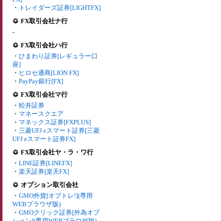
・
トレイダーズ証券[LIGHTFX]
FX取引会社ナ行
-
FX取引会社ハ行
・
ひまわり証券[レギュラー口
座]
・
ヒロセ通商[LION FX]
・
PayPay銀行[FX]
FX取引会社マ行
・
松井証券
・
マネースクエア
・
マネックス証券[FXPLUS]
・
三菱UFJ eスマート証券[三菱
UFJ eスマート証券FX]
FX取引会社ヤ・ラ・ワ行
・
LINE証券[LINEFX]
・
楽天証券[楽天FX]
オプション取引会社
・
GMO外貨[オプトレ!](専用
WEBブラウザ版)
・
GMOクリック証券[外為オプ
ション](専用WEBブラウザ版)