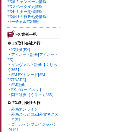
FX新キャンペーン情報
FXスペック変更情報
FXセミナー開催情報
FX会社の行政処分情報
バーチャルFX情報
FX取引会社ア行
・
IG証券[FX]
・
アイネット証券[アイネット
FX]
・
インヴァスト証券【くりっ
く365】
・
SBI FXトレード[SBI
FXTRADE]
・
SBI証券
・
FXブロードネット
・
岡三証券【くりっく365】
FX取引会社カ行
・
外為オンライン
・
外為どっとコム[外貨ネクス
トネオ]
・
ゴールデンウェイジャパン
[MT4]