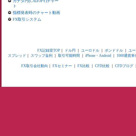
カナダ円(CAD/JPY)チャー
ト
指標発表時のチャート動画
FX取引システム
FX記録室TOP
｜
ドル円
｜
ユーロドル
｜
ポンドドル
｜
ユー
スプレッド
｜
スワップ金利
｜
取引可能時間
｜
iPhone・Android
｜
1000通貨単
FX取引会社動向
｜
FXセミナー
｜
FX比較
｜
CFD比較
｜
CFDブログ