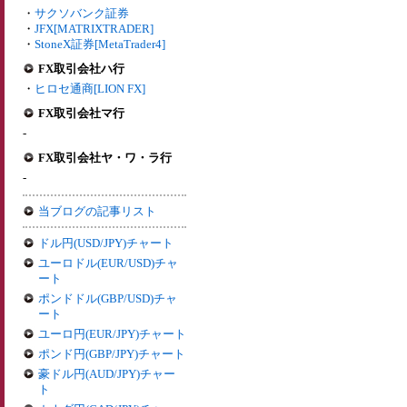
・
サクソバンク証券
・
JFX[MATRIXTRADER]
・
StoneX証券[MetaTrader4]
FX取引会社ハ行
・
ヒロセ通商[LION FX]
FX取引会社マ行
-
FX取引会社ヤ・ワ・ラ行
-
当ブログの記事リスト
ドル円(USD/JPY)チャート
ユーロドル(EUR/USD)チャ
ート
ポンドドル(GBP/USD)チャ
ート
ユーロ円(EUR/JPY)チャート
ポンド円(GBP/JPY)チャート
豪ドル円(AUD/JPY)チャー
ト