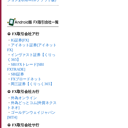
FX取引会社ア行
・
IG証券[FX]
・
アイネット証券[アイネット
FX]
・
インヴァスト証券【くりっ
く365】
・
SBI FXトレード[SBI
FXTRADE]
・
SBI証券
・
FXブロードネット
・
岡三証券【くりっく365】
FX取引会社カ行
・
外為オンライン
・
外為どっとコム[外貨ネクス
トネオ]
・
ゴールデンウェイジャパン
[MT4]
FX取引会社サ行