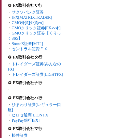
FX取引会社サ行
・
サクソバンク証券
・
JFX[MATRIXTRADER]
・
GMO外貨[外貨ex]
・
GMOクリック証券[FXネオ]
・
GMOクリック証券【くりっ
く365】
・
StoneX証券[MT4]
・
セントラル短資ＦＸ
FX取引会社タ行
・
トレイダーズ証券[みんなの
FX]
・
トレイダーズ証券[LIGHTFX]
FX取引会社ナ行
-
FX取引会社ハ行
・
ひまわり証券[レギュラー口
座]
・
ヒロセ通商[LION FX]
・
PayPay銀行[FX]
FX取引会社マ行
・
松井証券