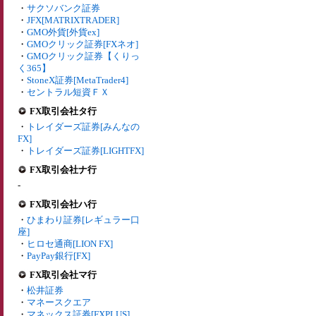
・
サクソバンク証券
・
JFX[MATRIXTRADER]
・
GMO外貨[外貨ex]
・
GMOクリック証券[FXネオ]
・
GMOクリック証券【くりっ
く365】
・
StoneX証券[MetaTrader4]
・
セントラル短資ＦＸ
FX取引会社タ行
・
トレイダーズ証券[みんなの
FX]
・
トレイダーズ証券[LIGHTFX]
FX取引会社ナ行
-
FX取引会社ハ行
・
ひまわり証券[レギュラー口
座]
・
ヒロセ通商[LION FX]
・
PayPay銀行[FX]
FX取引会社マ行
・
松井証券
・
マネースクエア
・
マネックス証券[FXPLUS]