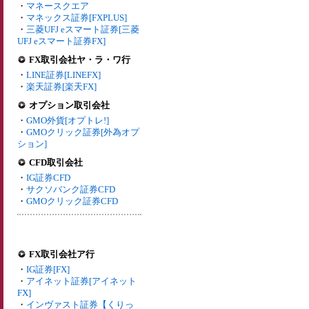
・
マネースクエア
・
マネックス証券[FXPLUS]
・
三菱UFJ eスマート証券[三菱
UFJ eスマート証券FX]
FX取引会社ヤ・ラ・ワ行
・
LINE証券[LINEFX]
・
楽天証券[楽天FX]
オプション取引会社
・
GMO外貨[オプトレ!]
・
GMOクリック証券[外為オプ
ション]
CFD取引会社
・
IG証券CFD
・
サクソバンク証券CFD
・
GMOクリック証券CFD
FX取引会社ア行
・
IG証券[FX]
・
アイネット証券[アイネット
FX]
・
インヴァスト証券【くりっ