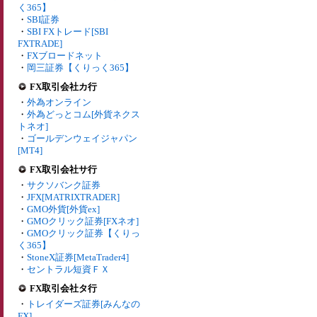
く365】
・
SBI証券
・
SBI FXトレード[SBI
FXTRADE]
・
FXブロードネット
・
岡三証券【くりっく365】
FX取引会社カ行
・
外為オンライン
・
外為どっとコム[外貨ネクス
トネオ]
・
ゴールデンウェイジャパン
[MT4]
FX取引会社サ行
・
サクソバンク証券
・
JFX[MATRIXTRADER]
・
GMO外貨[外貨ex]
・
GMOクリック証券[FXネオ]
・
GMOクリック証券【くりっ
く365】
・
StoneX証券[MetaTrader4]
・
セントラル短資ＦＸ
FX取引会社タ行
・
トレイダーズ証券[みんなの
FX]