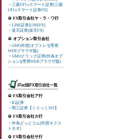
・
三菱UFJ eスマート証券[三菱
UFJ eスマート証券FX]
FX取引会社ヤ・ラ・ワ行
・
LINE証券[LINEFX]
・
楽天証券[楽天FX]
オプション取引会社
・
GMO外貨[オプトレ!](専用
WEBブラウザ版)
・
GMOクリック証券[外為オプ
ション](専用WEBブラウザ版)
FX取引会社ア行
・
IG証券
・
岡三証券【くりっく365】
FX取引会社カ行
・
外為どっとコム[外貨ネクス
トネオ]
FX取引会社サ行