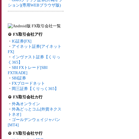
ション](専用WEBブラウザ版)
FX取引会社ア行
・
IG証券[FX]
・
アイネット証券[アイネット
FX]
・
インヴァスト証券【くりっ
く365】
・
SBI FXトレード[SBI
FXTRADE]
・
SBI証券
・
FXブロードネット
・
岡三証券【くりっく365】
FX取引会社カ行
・
外為オンライン
・
外為どっとコム[外貨ネクス
トネオ]
・
ゴールデンウェイジャパン
[MT4]
FX取引会社サ行