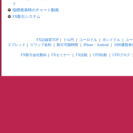
ト
指標発表時のチャート動画
FX取引システム
FX記録室TOP
｜
ドル円
｜
ユーロドル
｜
ポンドドル
｜
ユー
スプレッド
｜
スワップ金利
｜
取引可能時間
｜
iPhone・Android
｜
1000通貨単
FX取引会社動向
｜
FXセミナー
｜
FX比較
｜
CFD比較
｜
CFDブログ