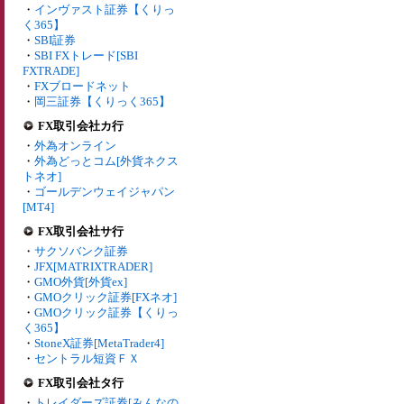
・
インヴァスト証券【くりっ
く365】
・
SBI証券
・
SBI FXトレード[SBI
FXTRADE]
・
FXブロードネット
・
岡三証券【くりっく365】
FX取引会社カ行
・
外為オンライン
・
外為どっとコム[外貨ネクス
トネオ]
・
ゴールデンウェイジャパン
[MT4]
FX取引会社サ行
・
サクソバンク証券
・
JFX[MATRIXTRADER]
・
GMO外貨[外貨ex]
・
GMOクリック証券[FXネオ]
・
GMOクリック証券【くりっ
く365】
・
StoneX証券[MetaTrader4]
・
セントラル短資ＦＸ
FX取引会社タ行
・
トレイダーズ証券[みんなの