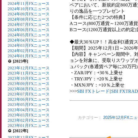
2024年11月FXニュース
ペアにおいて、新規約定800万
2024年10月FXニュース
りの逸品を一つプレゼント
2024年09月FXニュース
【条件に応じた2つの特典】
2024年08月FXニュース
Aコース(800万通貨～1200万
2024年07月FXニュース
Bコース(1200万通貨以上の約定
2024年06月FXニュース
2024年05月FXニュース
2024年04月FXニュース
◆最大30％UP！！高金利3通貨
2024年03月FXニュース
【期間】2025年12月1日～2026年
2024年02月FXニュース
【内容】キャンペーン期間中、
2024年01月FXニュース
ョンを対象に、受取りスワップ
[2023年]
ュバック(各通貨ペア毎に20万円)
2023年12月FXニュース
・ZAR/JPY：+30％上乗せ
2023年11月FXニュース
2023年10月FXニュース
・TRY/JPY：+20％上乗せ
2023年09月FXニュース
・MXN/JPY：+10％上乗せ
2023年08月FXニュース
>>>
SBI FXトレード[SBI FXT
2023年07月FXニュース
2023年06月FXニュース
2023年05月FXニュース
2023年04月FXニュース
2023年03月FXニュース
カテゴリー：
2025年12月FXニ
2023年02月FXニュース
2023年01月FXニュース
[2022年]
2022年12月FXニュース