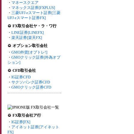
・
マネースクエア
・
マネックス証券[FXPLUS]
・
三菱UFJ eスマート証券[三菱
UFJ eスマート証券FX]
FX取引会社ヤ・ラ・ワ行
・
LINE証券[LINEFX]
・
楽天証券[楽天FX]
オプション取引会社
・
GMO外貨[オプトレ!]
・
GMOクリック証券[外為オプ
ション]
CFD取引会社
・
IG証券CFD
・
サクソバンク証券CFD
・
GMOクリック証券CFD
FX取引会社ア行
・
IG証券[FX]
・
アイネット証券[アイネット
FX]