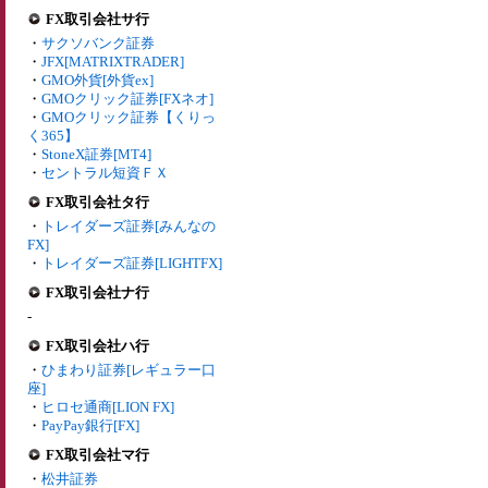
FX取引会社サ行
・
サクソバンク証券
・
JFX[MATRIXTRADER]
・
GMO外貨[外貨ex]
・
GMOクリック証券[FXネオ]
・
GMOクリック証券【くりっ
く365】
・
StoneX証券[MT4]
・
セントラル短資ＦＸ
FX取引会社タ行
・
トレイダーズ証券[みんなの
FX]
・
トレイダーズ証券[LIGHTFX]
FX取引会社ナ行
-
FX取引会社ハ行
・
ひまわり証券[レギュラー口
座]
・
ヒロセ通商[LION FX]
・
PayPay銀行[FX]
FX取引会社マ行
・
松井証券