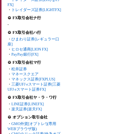
FX]
・
トレイダーズ証券[LIGHTFX]
FX取引会社ナ行
-
FX取引会社ハ行
・
ひまわり証券[レギュラー口
座]
・
ヒロセ通商[LION FX]
・
PayPay銀行[FX]
FX取引会社マ行
・
松井証券
・
マネースクエア
・
マネックス証券[FXPLUS]
・
三菱UFJ eスマート証券[三菱
UFJ eスマート証券FX]
FX取引会社ヤ・ラ・ワ行
・
LINE証券[LINEFX]
・
楽天証券[楽天FX]
オプション取引会社
・
GMO外貨[オプトレ!](専用
WEBブラウザ版)
・
GMOクリック証券[外為オプ