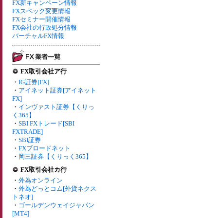
FX新キャンペーン情報
FXスペック変更情報
FXセミナー開催情報
FX会社の行政処分情報
バーチャルFX情報
FX取引会社ア行
・
IG証券[FX]
・
アイネット証券[アイネット
FX]
・
インヴァスト証券【くりっ
く365】
・
SBI FXトレード[SBI
FXTRADE]
・
SBI証券
・
FXブロードネット
・
岡三証券【くりっく365】
FX取引会社カ行
・
外為オンライン
・
外為どっとコム[外貨ネクス
トネオ]
・
ゴールデンウェイジャパン
[MT4]