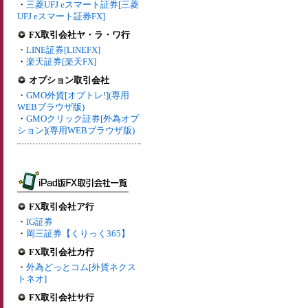
・
三菱UFJ eスマート証券[三菱
UFJ eスマート証券FX]
FX取引会社ヤ・ラ・ワ行
・
LINE証券[LINEFX]
・
楽天証券[楽天FX]
オプション取引会社
・
GMO外貨[オプトレ!](専用
WEBブラウザ版)
・
GMOクリック証券[外為オプ
ション](専用WEBブラウザ版)
FX取引会社ア行
・
IG証券
・
岡三証券【くりっく365】
FX取引会社カ行
・
外為どっとコム[外貨ネクス
トネオ]
FX取引会社サ行