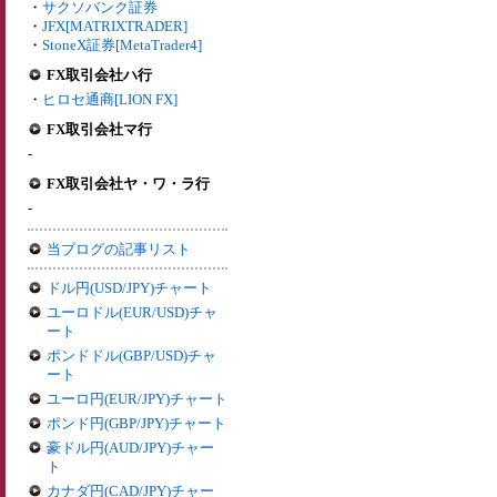
・
サクソバンク証券
・
JFX[MATRIXTRADER]
・
StoneX証券[MetaTrader4]
FX取引会社ハ行
・
ヒロセ通商[LION FX]
FX取引会社マ行
-
FX取引会社ヤ・ワ・ラ行
-
当ブログの記事リスト
ドル円(USD/JPY)チャート
ユーロドル(EUR/USD)チャ
ート
ポンドドル(GBP/USD)チャ
ート
ユーロ円(EUR/JPY)チャート
ポンド円(GBP/JPY)チャート
豪ドル円(AUD/JPY)チャー
ト
カナダ円(CAD/JPY)チャー