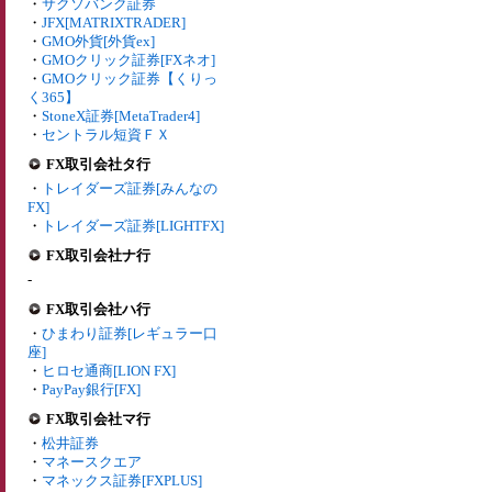
・
サクソバンク証券
・
JFX[MATRIXTRADER]
・
GMO外貨[外貨ex]
・
GMOクリック証券[FXネオ]
・
GMOクリック証券【くりっ
く365】
・
StoneX証券[MetaTrader4]
・
セントラル短資ＦＸ
FX取引会社タ行
・
トレイダーズ証券[みんなの
FX]
・
トレイダーズ証券[LIGHTFX]
FX取引会社ナ行
-
FX取引会社ハ行
・
ひまわり証券[レギュラー口
座]
・
ヒロセ通商[LION FX]
・
PayPay銀行[FX]
FX取引会社マ行
・
松井証券
・
マネースクエア
・
マネックス証券[FXPLUS]