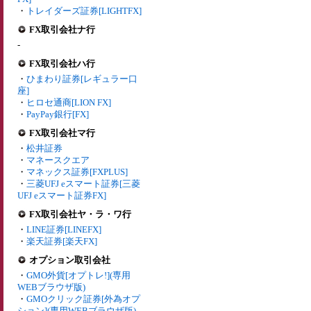
・
トレイダーズ証券[LIGHTFX]
FX取引会社ナ行
-
FX取引会社ハ行
・
ひまわり証券[レギュラー口
座]
・
ヒロセ通商[LION FX]
・
PayPay銀行[FX]
FX取引会社マ行
・
松井証券
・
マネースクエア
・
マネックス証券[FXPLUS]
・
三菱UFJ eスマート証券[三菱
UFJ eスマート証券FX]
FX取引会社ヤ・ラ・ワ行
・
LINE証券[LINEFX]
・
楽天証券[楽天FX]
オプション取引会社
・
GMO外貨[オプトレ!](専用
WEBブラウザ版)
・
GMOクリック証券[外為オプ
ション](専用WEBブラウザ版)