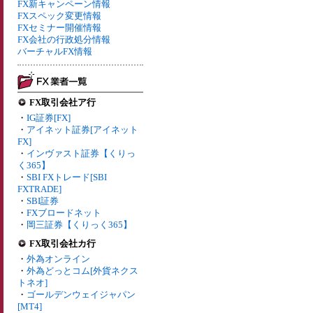
FX新キャンペーン情報
FXスペック変更情報
FXセミナー開催情報
FX会社の行政処分情報
バーチャルFX情報
FX取引会社ア行
・
IG証券[FX]
・
アイネット証券[アイネット
FX]
・
インヴァスト証券【くりっ
く365】
・
SBI FXトレード[SBI
FXTRADE]
・
SBI証券
・
FXブロードネット
・
岡三証券【くりっく365】
FX取引会社カ行
・
外為オンライン
・
外為どっとコム[外貨ネクス
トネオ]
・
ゴールデンウェイジャパン
[MT4]