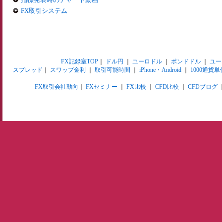
FX取引システム
FX記録室TOP
｜
ドル円
｜
ユーロドル
｜
ポンドドル
｜
ユー
スプレッド
｜
スワップ金利
｜
取引可能時間
｜
iPhone・Android
｜
1000通貨単
FX取引会社動向
｜
FXセミナー
｜
FX比較
｜
CFD比較
｜
CFDブログ