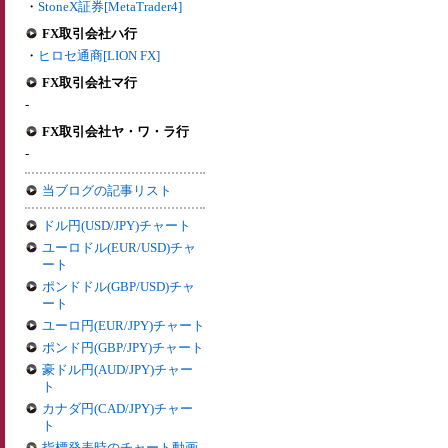
・
StoneX証券[MetaTrader4]
FX取引会社ハ行
・
ヒロセ通商[LION FX]
FX取引会社マ行
-
FX取引会社ヤ・ワ・ラ行
-
当ブログの記事リスト
ドル円(USD/JPY)チャート
ユーロドル(EUR/USD)チャ
ート
ポンドドル(GBP/USD)チャ
ート
ユーロ円(EUR/JPY)チャート
ポンド円(GBP/JPY)チャート
豪ドル円(AUD/JPY)チャー
ト
カナダ円(CAD/JPY)チャー
ト
指標発表時のチャート動画