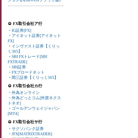
FX取引会社ア行
・
IG証券[FX]
・
アイネット証券[アイネット
FX]
・
インヴァスト証券【くりっ
く365】
・
SBI FXトレード[SBI
FXTRADE]
・
SBI証券
・
FXブロードネット
・
岡三証券【くりっく365】
FX取引会社カ行
・
外為オンライン
・
外為どっとコム[外貨ネクス
トネオ]
・
ゴールデンウェイジャパン
[MT4]
FX取引会社サ行
・
サクソバンク証券
・
JFX[MATRIXTRADER]