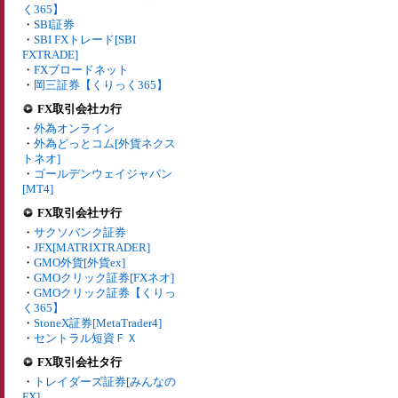
く365】
・
SBI証券
・
SBI FXトレード[SBI
FXTRADE]
・
FXブロードネット
・
岡三証券【くりっく365】
FX取引会社カ行
・
外為オンライン
・
外為どっとコム[外貨ネクス
トネオ]
・
ゴールデンウェイジャパン
[MT4]
FX取引会社サ行
・
サクソバンク証券
・
JFX[MATRIXTRADER]
・
GMO外貨[外貨ex]
・
GMOクリック証券[FXネオ]
・
GMOクリック証券【くりっ
く365】
・
StoneX証券[MetaTrader4]
・
セントラル短資ＦＸ
FX取引会社タ行
・
トレイダーズ証券[みんなの
FX]