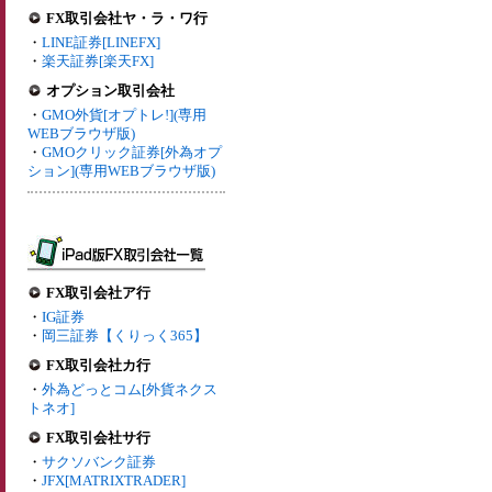
FX取引会社ヤ・ラ・ワ行
・
LINE証券[LINEFX]
・
楽天証券[楽天FX]
オプション取引会社
・
GMO外貨[オプトレ!](専用
WEBブラウザ版)
・
GMOクリック証券[外為オプ
ション](専用WEBブラウザ版)
FX取引会社ア行
・
IG証券
・
岡三証券【くりっく365】
FX取引会社カ行
・
外為どっとコム[外貨ネクス
トネオ]
FX取引会社サ行
・
サクソバンク証券
・
JFX[MATRIXTRADER]