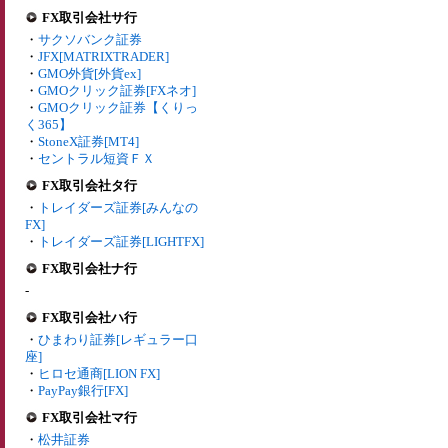
FX取引会社サ行
・
サクソバンク証券
・
JFX[MATRIXTRADER]
・
GMO外貨[外貨ex]
・
GMOクリック証券[FXネオ]
・
GMOクリック証券【くりっ
く365】
・
StoneX証券[MT4]
・
セントラル短資ＦＸ
FX取引会社タ行
・
トレイダーズ証券[みんなの
FX]
・
トレイダーズ証券[LIGHTFX]
FX取引会社ナ行
-
FX取引会社ハ行
・
ひまわり証券[レギュラー口
座]
・
ヒロセ通商[LION FX]
・
PayPay銀行[FX]
FX取引会社マ行
・
松井証券