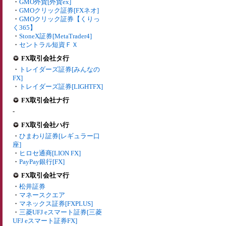
・
GMO外貨[外貨ex]
・
GMOクリック証券[FXネオ]
・
GMOクリック証券【くりっ
く365】
・
StoneX証券[MetaTrader4]
・
セントラル短資ＦＸ
FX取引会社タ行
・
トレイダーズ証券[みんなの
FX]
・
トレイダーズ証券[LIGHTFX]
FX取引会社ナ行
-
FX取引会社ハ行
・
ひまわり証券[レギュラー口
座]
・
ヒロセ通商[LION FX]
・
PayPay銀行[FX]
FX取引会社マ行
・
松井証券
・
マネースクエア
・
マネックス証券[FXPLUS]
・
三菱UFJ eスマート証券[三菱
UFJ eスマート証券FX]