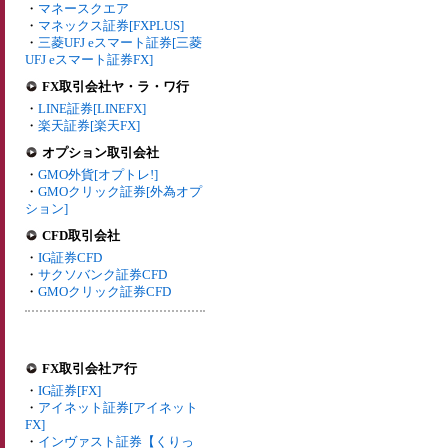
・
マネースクエア
・
マネックス証券[FXPLUS]
・
三菱UFJ eスマート証券[三菱
UFJ eスマート証券FX]
FX取引会社ヤ・ラ・ワ行
・
LINE証券[LINEFX]
・
楽天証券[楽天FX]
オプション取引会社
・
GMO外貨[オプトレ!]
・
GMOクリック証券[外為オプ
ション]
CFD取引会社
・
IG証券CFD
・
サクソバンク証券CFD
・
GMOクリック証券CFD
FX取引会社ア行
・
IG証券[FX]
・
アイネット証券[アイネット
FX]
・
インヴァスト証券【くりっ