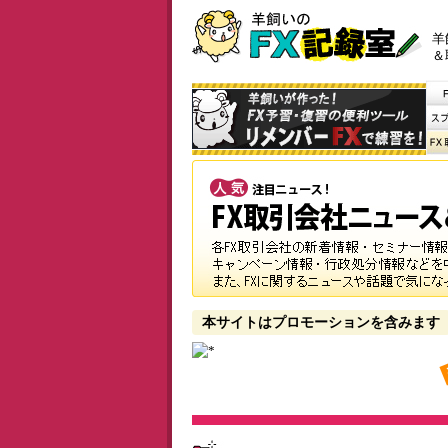
羊
＆
本サイトはプロモーションを含みます