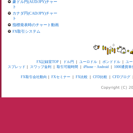
豪ドル円(AUD/JPY)チャー
ト
カナダ円(CAD/JPY)チャー
ト
指標発表時のチャート動画
FX取引システム
FX記録室TOP
｜
ドル円
｜
ユーロドル
｜
ポンドドル
｜
ユー
スプレッド
｜
スワップ金利
｜
取引可能時間
｜
iPhone・Android
｜
1000通貨単
FX取引会社動向
｜
FXセミナー
｜
FX比較
｜
CFD比較
｜
CFDブログ