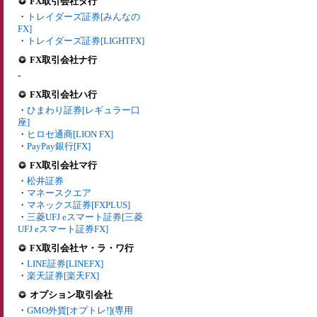
FX取引会社タ行
・
トレイダーズ証券[みんなの
FX]
・
トレイダーズ証券[LIGHTFX]
FX取引会社ナ行
-
FX取引会社ハ行
・
ひまわり証券[レギュラー口
座]
・
ヒロセ通商[LION FX]
・
PayPay銀行[FX]
FX取引会社マ行
・
松井証券
・
マネースクエア
・
マネックス証券[FXPLUS]
・
三菱UFJ eスマート証券[三菱
UFJ eスマート証券FX]
FX取引会社ヤ・ラ・ワ行
・
LINE証券[LINEFX]
・
楽天証券[楽天FX]
オプション取引会社
・
GMO外貨[オプトレ!](専用