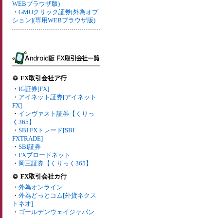
WEBブラウザ版)
・
GMOクリック証券[外為オプ
ション](専用WEBブラウザ版)
FX取引会社ア行
・
IG証券[FX]
・
アイネット証券[アイネット
FX]
・
インヴァスト証券【くりっ
く365】
・
SBI FXトレード[SBI
FXTRADE]
・
SBI証券
・
FXブロードネット
・
岡三証券【くりっく365】
FX取引会社カ行
・
外為オンライン
・
外為どっとコム[外貨ネクス
トネオ]
・
ゴールデンウェイジャパン