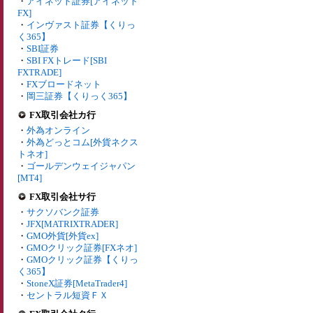
・
アイネット証券[アイネット
FX]
・
インヴァスト証券【くりっ
く365】
・
SBI証券
・
SBI FXトレード[SBI
FXTRADE]
・
FXブロードネット
・
岡三証券【くりっく365】
FX取引会社カ行
・
外為オンライン
・
外為どっとコム[外貨ネクス
トネオ]
・
ゴールデンウェイジャパン
[MT4]
FX取引会社サ行
・
サクソバンク証券
・
JFX[MATRIXTRADER]
・
GMO外貨[外貨ex]
・
GMOクリック証券[FXネオ]
・
GMOクリック証券【くりっ
く365】
・
StoneX証券[MetaTrader4]
・
セントラル短資ＦＸ