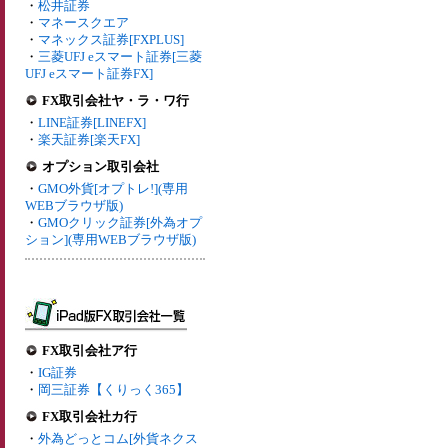
・
松井証券
・
マネースクエア
・
マネックス証券[FXPLUS]
・
三菱UFJ eスマート証券[三菱
UFJ eスマート証券FX]
FX取引会社ヤ・ラ・ワ行
・
LINE証券[LINEFX]
・
楽天証券[楽天FX]
オプション取引会社
・
GMO外貨[オプトレ!](専用
WEBブラウザ版)
・
GMOクリック証券[外為オプ
ション](専用WEBブラウザ版)
FX取引会社ア行
・
IG証券
・
岡三証券【くりっく365】
FX取引会社カ行
・
外為どっとコム[外貨ネクス