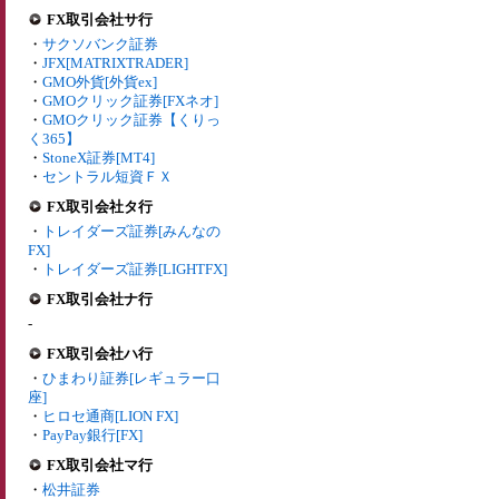
FX取引会社サ行
・
サクソバンク証券
・
JFX[MATRIXTRADER]
・
GMO外貨[外貨ex]
・
GMOクリック証券[FXネオ]
・
GMOクリック証券【くりっ
く365】
・
StoneX証券[MT4]
・
セントラル短資ＦＸ
FX取引会社タ行
・
トレイダーズ証券[みんなの
FX]
・
トレイダーズ証券[LIGHTFX]
FX取引会社ナ行
-
FX取引会社ハ行
・
ひまわり証券[レギュラー口
座]
・
ヒロセ通商[LION FX]
・
PayPay銀行[FX]
FX取引会社マ行
・
松井証券