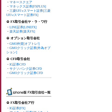
・
マネースクエア
・
マネックス証券[FXPLUS]
・
三菱UFJ eスマート証券[三菱
UFJ eスマート証券FX]
FX取引会社ヤ・ラ・ワ行
・
LINE証券[LINEFX]
・
楽天証券[楽天FX]
オプション取引会社
・
GMO外貨[オプトレ!]
・
GMOクリック証券[外為オプ
ション]
CFD取引会社
・
IG証券CFD
・
サクソバンク証券CFD
・
GMOクリック証券CFD
FX取引会社ア行
・
IG証券[FX]