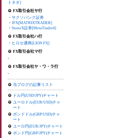
トネオ]
FX取引会社サ行
・
サクソバンク証券
・
JFX[MATRIXTRADER]
・
StoneX証券[MetaTrader4]
FX取引会社ハ行
・
ヒロセ通商[LION FX]
FX取引会社マ行
-
FX取引会社ヤ・ワ・ラ行
-
当ブログの記事リスト
ドル円(USD/JPY)チャート
ユーロドル(EUR/USD)チャ
ート
ポンドドル(GBP/USD)チャ
ート
ユーロ円(EUR/JPY)チャート
ポンド円(GBP/JPY)チャート