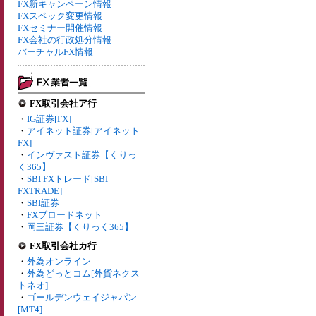
FX新キャンペーン情報
FXスペック変更情報
FXセミナー開催情報
FX会社の行政処分情報
バーチャルFX情報
FX取引会社ア行
・
IG証券[FX]
・
アイネット証券[アイネット
FX]
・
インヴァスト証券【くりっ
く365】
・
SBI FXトレード[SBI
FXTRADE]
・
SBI証券
・
FXブロードネット
・
岡三証券【くりっく365】
FX取引会社カ行
・
外為オンライン
・
外為どっとコム[外貨ネクス
トネオ]
・
ゴールデンウェイジャパン
[MT4]