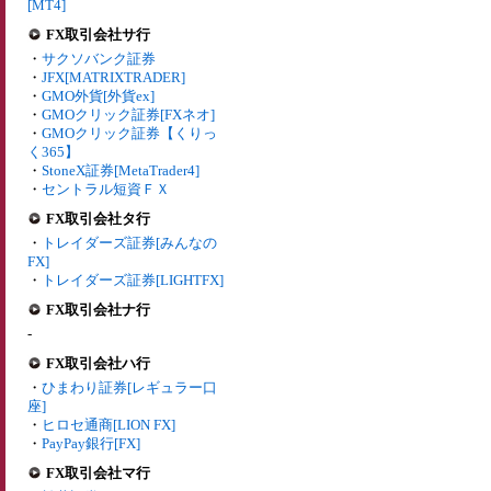
[MT4]
FX取引会社サ行
・
サクソバンク証券
・
JFX[MATRIXTRADER]
・
GMO外貨[外貨ex]
・
GMOクリック証券[FXネオ]
・
GMOクリック証券【くりっ
く365】
・
StoneX証券[MetaTrader4]
・
セントラル短資ＦＸ
FX取引会社タ行
・
トレイダーズ証券[みんなの
FX]
・
トレイダーズ証券[LIGHTFX]
FX取引会社ナ行
-
FX取引会社ハ行
・
ひまわり証券[レギュラー口
座]
・
ヒロセ通商[LION FX]
・
PayPay銀行[FX]
FX取引会社マ行