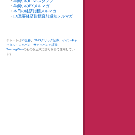
・
羊飼いのLINEスタンプ
・
羊飼いのFXメルマガ
・
本日の経済指標メルマガ
・
FX重要経済指標直前通知メルマガ
チャートは
IG証券
、
GMOクリック証券
、
ゲインキャ
ピタル・ジャパン
、
サクソバンク証券
、
TradingView
のものを正式に許可を得て使用してい
ます