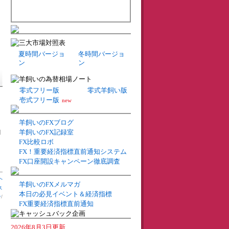
夏時間バージョ
冬時間バージョ
ン
ン
零式フリー版
零式羊飼い版
壱式フリー版
new
し
羊飼いのFXブログ
羊飼いのFX記録室
月
FX比較ロボ
FX！重要経済指標直前通知システム
FX口座開設キャンペーン徹底調査
へ
羊飼いのFXメルマガ
ス
本日の必見イベント＆経済指標
ン
/
FX重要経済指標直前通知
2026年8月3日更新