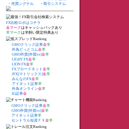
・
売買シグナル
・
取引システム
FX比較ロボはコチラ
金マーク
はキャッシュバックあり
羊マーク
は羊飼い限定特典あり
GMOクリック証券
金
羊
外為どっとコム
金
羊
GMO外貨[外貨ex]
金
羊
LIGHT FX
金
羊
LION FX
金
羊
FXブロードネット
金
羊
JFX[マトリックス]
金
羊
みんなのFX
金
羊
アイネット証券
羊
外為オンライン
金
羊
IG証券
金
GMOクリック証券
金
羊
GMO外貨[外貨ex]
金
羊
アイネット証券
羊
セントラル短資ＦＸ
金
羊