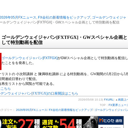
2026年05月FXニュース
,
FX会社の新着情報をピックアップ
,
ゴールデンウェイジャ
ゴールデンウェイジャパン[FXTFGX]・GWスペシャル企画として特別動画を配信
ゴールデンウェイジャパン[FXTFGX]・GWスペシャル企画と
して特別動画を配信
ゴールデンウェイジャパン[FXTFGX]
がGWスペシャル企画として特別動画を配信
たことをを発表した。
リストの 小次郎講師 と 陳満咲杜講師 による特別動画を、GW期間の5月2日から5
4日間連続日替わりで配信。
は再生リストから閲覧が可能である。
はこちら
デンウェイジャパン[FXTFGX]の口座開設はこちら
2026/05/08 10:13|
FXURL
| ▲
画面上
TOP：
FX業界ニュー
カテゴリー：
2026年05月FXニュース
/
FX会社の新着情報をピックアップ
/
ゴールデンウェイジャパ