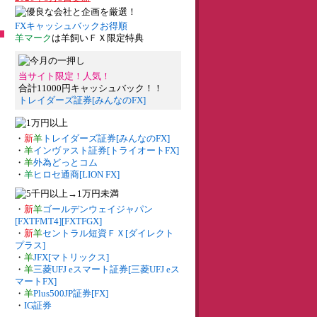
FXキャッシュバックお得順
羊マーク
は羊飼いＦＸ限定特典
当サイト限定！人気！
合計11000円キャッシュバック！！
トレイダーズ証券[みんなのFX]
・
新
羊
トレイダーズ証券[みんなのFX]
・
羊
インヴァスト証券[トライオートFX]
・
羊
外為どっとコム
・
羊
ヒロセ通商[LION FX]
・
新
羊
ゴールデンウェイジャパン
[FXTFMT4][FXTFGX]
・
新
羊
セントラル短資ＦＸ[ダイレクト
プラス]
・
羊
JFX[マトリックス]
・
羊
三菱UFJ eスマート証券[三菱UFJ eス
マートFX]
・
羊
Plus500JP証券[FX]
・
IG証券