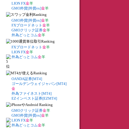
LION FX
金
羊
GMO外貨[外貨ex]
金
羊
GMO外貨[外貨ex]
金
羊
FXブロードネット
金
羊
GMOクリック証券
金
羊
外為どっとコム
金
羊
FXブロードネット
金
羊
LION FX
金
羊
外為どっとコム
金
羊
OANDA証券[MT4]
ゴールデンウェイジャパン[MT4]
金
外為ファイネスト[MT4]
EZインベスト証券[EZMT4]
GMOクリック証券
金
羊
GMO外貨[外貨ex]
金
羊
LION FX
金
羊
外為どっとコム
金
羊