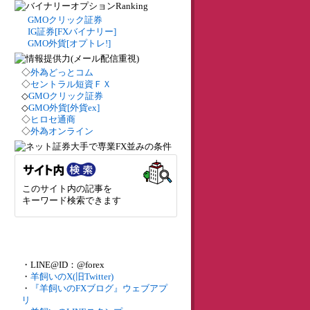
GMOクリック証券
IG証券[FXバイナリー]
GMO外貨[オプトレ!]
◇
外為どっとコム
◇
セントラル短資ＦＸ
◇
GMOクリック証券
◇
GMO外貨[外貨ex]
◇
ヒロセ通商
◇
外為オンライン
このサイト内の記事を
キーワード検索できます
・LINE@ID：@forex
・
羊飼いのX(旧Twitter)
・
『羊飼いのFXブログ』ウェブアプ
リ