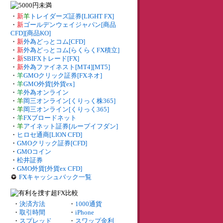
・
新
羊
トレイダーズ証券[LIGHT FX]
・
新
ゴールデンウェイジャパン[商品
CFD][商品KO]
・
新
外為どっとコム[CFD]
・
新
外為どっとコム[らくらくFX積立]
・
新
SBIFXトレード[FX]
・
新
外為ファイネスト[MT4][MT5]
・
羊
GMOクリック証券[FXネオ]
・
羊
GMO外貨[外貨ex]
・
羊
外為オンライン
・
羊
岡三オンライン[くりっく株365]
・
羊
岡三オンライン[くりっく365]
・
羊
FXブロードネット
・
羊
アイネット証券[ループイフダン]
・
ヒロセ通商[LION CFD]
・
GMOクリック証券[CFD]
・
GMOコイン
・
松井証券
・
GMO外貨[外貨ex CFD]
FXキャッシュバック一覧
・
決済方法
・
1000通貨
・
取引時間
・
iPhone
・
スプレッド
・
スワップ金利