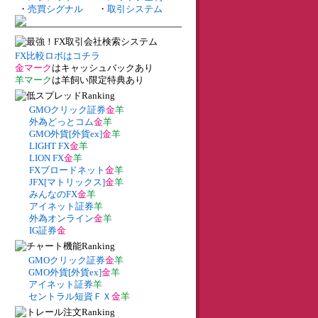
・
売買シグナル
・
取引システム
FX比較ロボはコチラ
金マーク
はキャッシュバックあり
羊マーク
は羊飼い限定特典あり
GMOクリック証券
金
羊
外為どっとコム
金
羊
GMO外貨[外貨ex]
金
羊
LIGHT FX
金
羊
LION FX
金
羊
FXブロードネット
金
羊
JFX[マトリックス]
金
羊
みんなのFX
金
羊
アイネット証券
羊
外為オンライン
金
羊
IG証券
金
GMOクリック証券
金
羊
GMO外貨[外貨ex]
金
羊
アイネット証券
羊
セントラル短資ＦＸ
金
羊