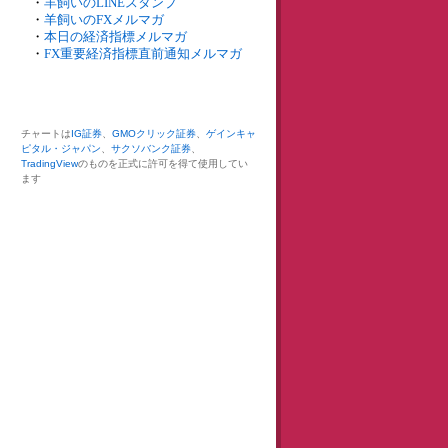
・
羊飼いのLINEスタンプ
・
羊飼いのFXメルマガ
・
本日の経済指標メルマガ
・
FX重要経済指標直前通知メルマガ
チャートは
IG証券
、
GMOクリック証券
、
ゲインキャ
ピタル・ジャパン
、
サクソバンク証券
、
TradingView
のものを正式に許可を得て使用してい
ます