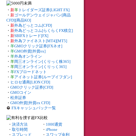
・
新
羊
トレイダーズ証券[LIGHT FX]
・
新
ゴールデンウェイジャパン[商品
CFD][商品KO]
・
新
外為どっとコム[CFD]
・
新
外為どっとコム[らくらくFX積立]
・
新
SBIFXトレード[FX]
・
新
外為ファイネスト[MT4][MT5]
・
羊
GMOクリック証券[FXネオ]
・
羊
GMO外貨[外貨ex]
・
羊
外為オンライン
・
羊
岡三オンライン[くりっく株365]
・
羊
岡三オンライン[くりっく365]
・
羊
FXブロードネット
・
羊
アイネット証券[ループイフダン]
・
ヒロセ通商[LION CFD]
・
GMOクリック証券[CFD]
・
GMOコイン
・
松井証券
・
GMO外貨[外貨ex CFD]
FXキャッシュバック一覧
・
決済方法
・
1000通貨
・
取引時間
・
iPhone
・
スプレッド
・
スワップ金利