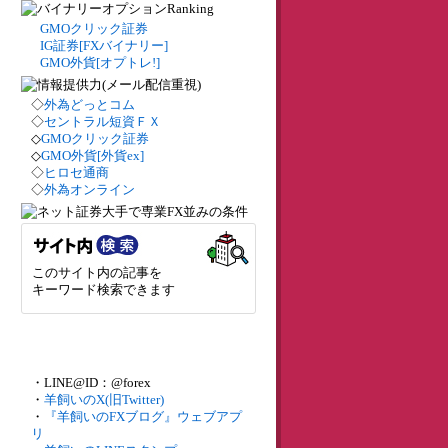
GMOクリック証券
IG証券[FXバイナリー]
GMO外貨[オプトレ!]
◇
外為どっとコム
◇
セントラル短資ＦＸ
◇
GMOクリック証券
◇
GMO外貨[外貨ex]
◇
ヒロセ通商
◇
外為オンライン
このサイト内の記事を
キーワード検索できます
・LINE@ID：@forex
・
羊飼いのX(旧Twitter)
・
『羊飼いのFXブログ』ウェブアプ
リ