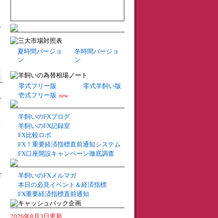
プ
夏時間バージョ
冬時間バージョ
ン
ン
零式フリー版
零式羊飼い版
壱式フリー版
new
せ
羊飼いのFXブログ
羊飼いのFX記録室
い
FX比較ロボ
FX！重要経済指標直前通知システム
FX口座開設キャンペーン徹底調査
羊飼いのFXメルマガ
可
本日の必見イベント＆経済指標
FX重要経済指標直前通知
る
2026年8月3日更新