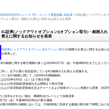
2026年05月FXニュース
,
FX・スペック変更情報
,
IG証券
>>IG証券[ノックアウトオ
(オプション取引)・銘柄入れ替えに関するお知らせを発表
IG証券[ノックアウトオプション](オプション取引)・銘柄入れ
替えに関するお知らせを発表
IG証券[ノックアウトオプション](オプション取引)
が銘柄入れ替えに関するお知ら
を発表した。
KO銘柄に関する取引期限の多くは2026年8月7日（金）午後8時00分までとなって
に伴い、以下の通り現在提供しているKO銘柄の入れ替えを実施する。
ているKO銘柄に関して（2026年8月満期銘柄）
注文は[2026年6月6日（土）]まで発注可能
注文および決済指値/逆指値注文は満期まで発注可能
済注文および決済指値/逆指値注文はチャートおよび保有ポジション画面から変更、決済
期までに決済をされない場合、満期時点のレートにて自動清算
年8月7日（金）午後8時00分時点の取引価格
時が取引時間外の銘柄においては、午後8時前に到来する最後の取引終了時間におけ