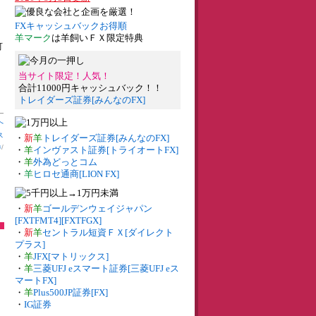
FXキャッシュバックお得順
羊マーク
は羊飼いＦＸ限定特典
可
当サイト限定！人気！
合計11000円キャッシュバック！！
トレイダーズ証券[みんなのFX]
へ
ス
・
新
羊
トレイダーズ証券[みんなのFX]
券
/
・
羊
インヴァスト証券[トライオートFX]
・
羊
外為どっとコム
・
羊
ヒロセ通商[LION FX]
・
新
羊
ゴールデンウェイジャパン
[FXTFMT4][FXTFGX]
・
新
羊
セントラル短資ＦＸ[ダイレクト
プラス]
・
羊
JFX[マトリックス]
・
羊
三菱UFJ eスマート証券[三菱UFJ eス
マートFX]
・
羊
Plus500JP証券[FX]
・
IG証券