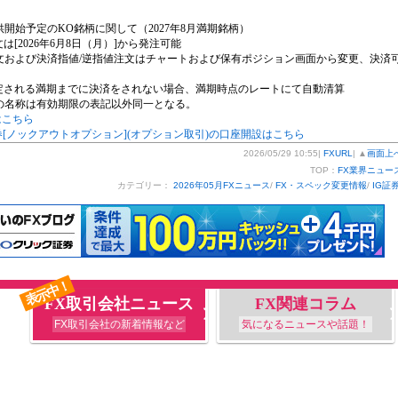
開始予定のKO銘柄に関して（2027年8月満期銘柄）
注文は[2026年6月8日（月）]から発注可能
済注文および決済指値/逆指値注文はチャートおよび保有ポジション画面から変更、決済
回設定される満期までに決済をされない場合、満期時点のレートにて自動清算
の名称は有効期限の表記以外同一となる。
はこちら
券[ノックアウトオプション](オプション取引)の口座開設はこちら
2026/05/29 10:55|
FXURL
| ▲
画面上
TOP：
FX業界ニュー
カテゴリー：
2026年05月FXニュース
/
FX・スペック変更情報
/
IG証
表示中！
FX取引会社ニュース
FX関連コラム
FX取引会社の新着情報など
気になるニュースや話題！