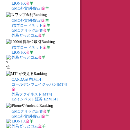
LION FX
金
羊
GMO外貨[外貨ex]
金
羊
GMO外貨[外貨ex]
金
羊
FXブロードネット
金
羊
GMOクリック証券
金
羊
外為どっとコム
金
羊
FXブロードネット
金
羊
LION FX
金
羊
外為どっとコム
金
羊
OANDA証券[MT4]
ゴールデンウェイジャパン[MT4]
金
外為ファイネスト[MT4]
EZインベスト証券[EZMT4]
GMOクリック証券
金
羊
GMO外貨[外貨ex]
金
羊
LION FX
金
羊
外為どっとコム
金
羊