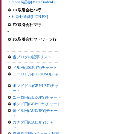
・
StoneX証券[MetaTrader4]
FX取引会社ハ行
・
ヒロセ通商[LION FX]
FX取引会社マ行
-
FX取引会社ヤ・ワ・ラ行
-
当ブログの記事リスト
ドル円(USD/JPY)チャート
ユーロドル(EUR/USD)チャ
ート
ポンドドル(GBP/USD)チャ
ート
ユーロ円(EUR/JPY)チャート
ポンド円(GBP/JPY)チャート
豪ドル円(AUD/JPY)チャー
ト
カナダ円(CAD/JPY)チャー
ト
指標発表時のチャート動画