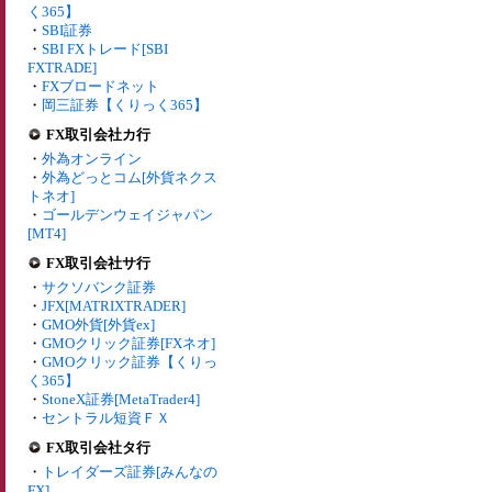
く365】
・
SBI証券
・
SBI FXトレード[SBI
FXTRADE]
・
FXブロードネット
・
岡三証券【くりっく365】
FX取引会社カ行
・
外為オンライン
・
外為どっとコム[外貨ネクス
トネオ]
・
ゴールデンウェイジャパン
[MT4]
FX取引会社サ行
・
サクソバンク証券
・
JFX[MATRIXTRADER]
・
GMO外貨[外貨ex]
・
GMOクリック証券[FXネオ]
・
GMOクリック証券【くりっ
く365】
・
StoneX証券[MetaTrader4]
・
セントラル短資ＦＸ
FX取引会社タ行
・
トレイダーズ証券[みんなの
FX]