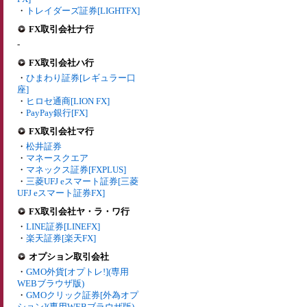
・
トレイダーズ証券[LIGHTFX]
FX取引会社ナ行
-
FX取引会社ハ行
・
ひまわり証券[レギュラー口
座]
・
ヒロセ通商[LION FX]
・
PayPay銀行[FX]
FX取引会社マ行
・
松井証券
・
マネースクエア
・
マネックス証券[FXPLUS]
・
三菱UFJ eスマート証券[三菱
UFJ eスマート証券FX]
FX取引会社ヤ・ラ・ワ行
・
LINE証券[LINEFX]
・
楽天証券[楽天FX]
オプション取引会社
・
GMO外貨[オプトレ!](専用
WEBブラウザ版)
・
GMOクリック証券[外為オプ
ション](専用WEBブラウザ版)