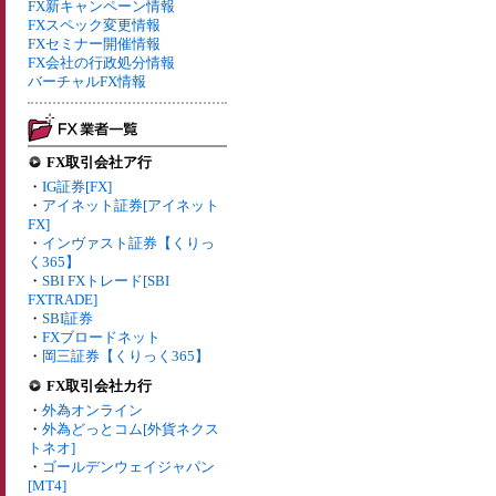
FX新キャンペーン情報
FXスペック変更情報
FXセミナー開催情報
FX会社の行政処分情報
バーチャルFX情報
FX取引会社ア行
・
IG証券[FX]
・
アイネット証券[アイネット
FX]
・
インヴァスト証券【くりっ
く365】
・
SBI FXトレード[SBI
FXTRADE]
・
SBI証券
・
FXブロードネット
・
岡三証券【くりっく365】
FX取引会社カ行
・
外為オンライン
・
外為どっとコム[外貨ネクス
トネオ]
・
ゴールデンウェイジャパン
[MT4]