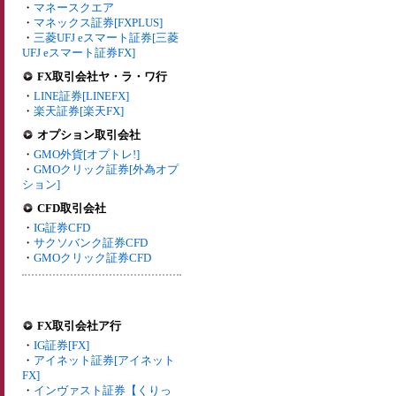
・
マネースクエア
・
マネックス証券[FXPLUS]
・
三菱UFJ eスマート証券[三菱
UFJ eスマート証券FX]
FX取引会社ヤ・ラ・ワ行
・
LINE証券[LINEFX]
・
楽天証券[楽天FX]
オプション取引会社
・
GMO外貨[オプトレ!]
・
GMOクリック証券[外為オプ
ション]
CFD取引会社
・
IG証券CFD
・
サクソバンク証券CFD
・
GMOクリック証券CFD
FX取引会社ア行
・
IG証券[FX]
・
アイネット証券[アイネット
FX]
・
インヴァスト証券【くりっ