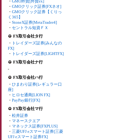
・
GMO外貨[外貨ex]
・
GMOクリック証券[FXネオ]
・
GMOクリック証券【くりっ
く365】
・
StoneX証券[MetaTrader4]
・
セントラル短資ＦＸ
FX取引会社タ行
・
トレイダーズ証券[みんなの
FX]
・
トレイダーズ証券[LIGHTFX]
FX取引会社ナ行
-
FX取引会社ハ行
・
ひまわり証券[レギュラー口
座]
・
ヒロセ通商[LION FX]
・
PayPay銀行[FX]
FX取引会社マ行
・
松井証券
・
マネースクエア
・
マネックス証券[FXPLUS]
・
三菱UFJ eスマート証券[三菱
UFJ eスマート証券FX]