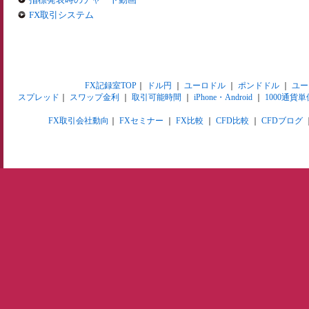
FX取引システム
FX記録室TOP
｜
ドル円
｜
ユーロドル
｜
ポンドドル
｜
ユー
スプレッド
｜
スワップ金利
｜
取引可能時間
｜
iPhone・Android
｜
1000通貨単
FX取引会社動向
｜
FXセミナー
｜
FX比較
｜
CFD比較
｜
CFDブログ