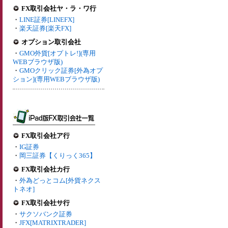
FX取引会社ヤ・ラ・ワ行
・
LINE証券[LINEFX]
・
楽天証券[楽天FX]
オプション取引会社
・
GMO外貨[オプトレ!](専用
WEBブラウザ版)
・
GMOクリック証券[外為オプ
ション](専用WEBブラウザ版)
FX取引会社ア行
・
IG証券
・
岡三証券【くりっく365】
FX取引会社カ行
・
外為どっとコム[外貨ネクス
トネオ]
FX取引会社サ行
・
サクソバンク証券
・
JFX[MATRIXTRADER]