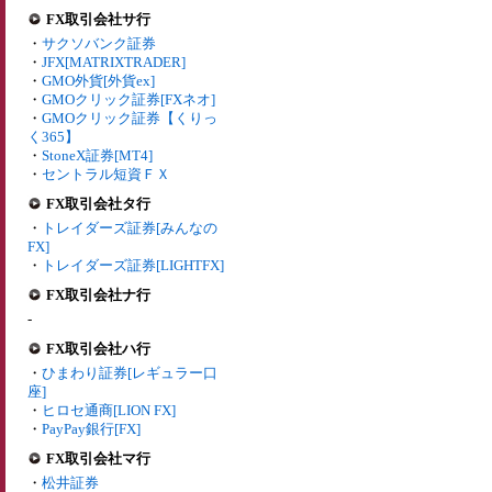
FX取引会社サ行
・
サクソバンク証券
・
JFX[MATRIXTRADER]
・
GMO外貨[外貨ex]
・
GMOクリック証券[FXネオ]
・
GMOクリック証券【くりっ
く365】
・
StoneX証券[MT4]
・
セントラル短資ＦＸ
FX取引会社タ行
・
トレイダーズ証券[みんなの
FX]
・
トレイダーズ証券[LIGHTFX]
FX取引会社ナ行
-
FX取引会社ハ行
・
ひまわり証券[レギュラー口
座]
・
ヒロセ通商[LION FX]
・
PayPay銀行[FX]
FX取引会社マ行
・
松井証券