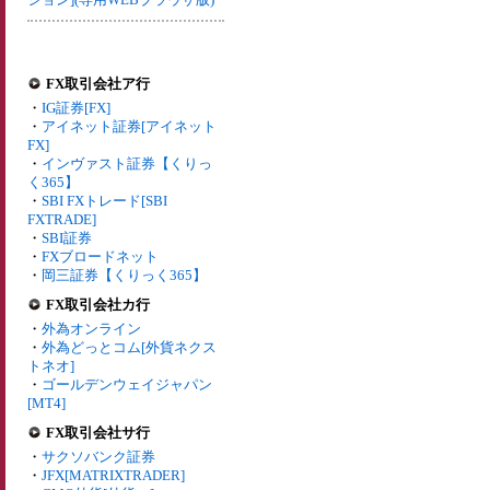
FX取引会社ア行
・
IG証券[FX]
・
アイネット証券[アイネット
FX]
・
インヴァスト証券【くりっ
く365】
・
SBI FXトレード[SBI
FXTRADE]
・
SBI証券
・
FXブロードネット
・
岡三証券【くりっく365】
FX取引会社カ行
・
外為オンライン
・
外為どっとコム[外貨ネクス
トネオ]
・
ゴールデンウェイジャパン
[MT4]
FX取引会社サ行
・
サクソバンク証券
・
JFX[MATRIXTRADER]