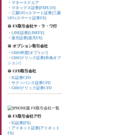
・
マネースクエア
・
マネックス証券[FXPLUS]
・
三菱UFJ eスマート証券[三菱
UFJ eスマート証券FX]
FX取引会社ヤ・ラ・ワ行
・
LINE証券[LINEFX]
・
楽天証券[楽天FX]
オプション取引会社
・
GMO外貨[オプトレ!]
・
GMOクリック証券[外為オプ
ション]
CFD取引会社
・
IG証券CFD
・
サクソバンク証券CFD
・
GMOクリック証券CFD
FX取引会社ア行
・
IG証券[FX]
・
アイネット証券[アイネット
FX]