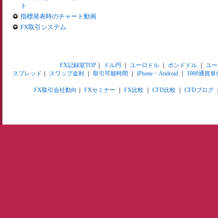
ト
指標発表時のチャート動画
FX取引システム
FX記録室TOP
｜
ドル円
｜
ユーロドル
｜
ポンドドル
｜
ユー
スプレッド
｜
スワップ金利
｜
取引可能時間
｜
iPhone・Android
｜
1000通貨単
FX取引会社動向
｜
FXセミナー
｜
FX比較
｜
CFD比較
｜
CFDブログ