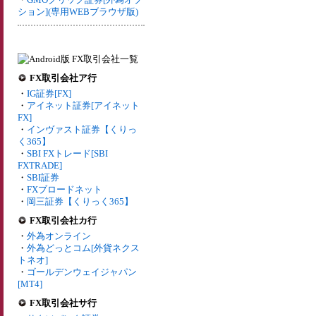
ション](専用WEBブラウザ版)
FX取引会社ア行
・
IG証券[FX]
・
アイネット証券[アイネット
FX]
・
インヴァスト証券【くりっ
く365】
・
SBI FXトレード[SBI
FXTRADE]
・
SBI証券
・
FXブロードネット
・
岡三証券【くりっく365】
FX取引会社カ行
・
外為オンライン
・
外為どっとコム[外貨ネクス
トネオ]
・
ゴールデンウェイジャパン
[MT4]
FX取引会社サ行