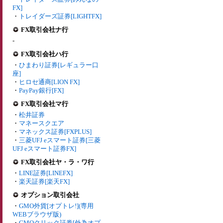
FX]
・
トレイダーズ証券[LIGHTFX]
FX取引会社ナ行
-
FX取引会社ハ行
・
ひまわり証券[レギュラー口
座]
・
ヒロセ通商[LION FX]
・
PayPay銀行[FX]
FX取引会社マ行
・
松井証券
・
マネースクエア
・
マネックス証券[FXPLUS]
・
三菱UFJ eスマート証券[三菱
UFJ eスマート証券FX]
FX取引会社ヤ・ラ・ワ行
・
LINE証券[LINEFX]
・
楽天証券[楽天FX]
オプション取引会社
・
GMO外貨[オプトレ!](専用
WEBブラウザ版)
・
GMOクリック証券[外為オプ