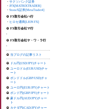
・
サクソバンク証券
・
JFX[MATRIXTRADER]
・
StoneX証券[MetaTrader4]
FX取引会社ハ行
・
ヒロセ通商[LION FX]
FX取引会社マ行
-
FX取引会社ヤ・ワ・ラ行
-
当ブログの記事リスト
ドル円(USD/JPY)チャート
ユーロドル(EUR/USD)チャ
ート
ポンドドル(GBP/USD)チャ
ート
ユーロ円(EUR/JPY)チャート
ポンド円(GBP/JPY)チャート
豪ドル円(AUD/JPY)チャー
ト
カナダ円(CAD/JPY)チャー