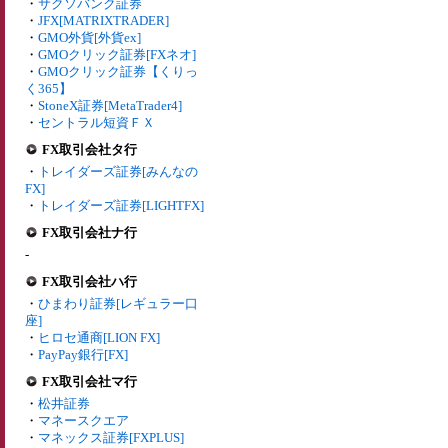
・
サクソバンク証券
・
JFX[MATRIXTRADER]
・
GMO外貨[外貨ex]
・
GMOクリック証券[FXネオ]
・
GMOクリック証券【くりっ
く365】
・
StoneX証券[MetaTrader4]
・
セントラル短資ＦＸ
FX取引会社タ行
・
トレイダーズ証券[みんなの
FX]
・
トレイダーズ証券[LIGHTFX]
FX取引会社ナ行
-
FX取引会社ハ行
・
ひまわり証券[レギュラー口
座]
・
ヒロセ通商[LION FX]
・
PayPay銀行[FX]
FX取引会社マ行
・
松井証券
・
マネースクエア
・
マネックス証券[FXPLUS]