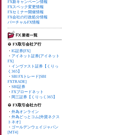
FX新キャンペーン情報
FXスペック変更情報
FXセミナー開催情報
FX会社の行政処分情報
バーチャルFX情報
FX取引会社ア行
・
IG証券[FX]
・
アイネット証券[アイネット
FX]
・
インヴァスト証券【くりっ
く365】
・
SBI FXトレード[SBI
FXTRADE]
・
SBI証券
・
FXブロードネット
・
岡三証券【くりっく365】
FX取引会社カ行
・
外為オンライン
・
外為どっとコム[外貨ネクス
トネオ]
・
ゴールデンウェイジャパン
[MT4]