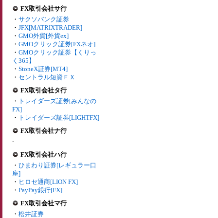
FX取引会社サ行
・
サクソバンク証券
・
JFX[MATRIXTRADER]
・
GMO外貨[外貨ex]
・
GMOクリック証券[FXネオ]
・
GMOクリック証券【くりっ
く365】
・
StoneX証券[MT4]
・
セントラル短資ＦＸ
FX取引会社タ行
・
トレイダーズ証券[みんなの
FX]
・
トレイダーズ証券[LIGHTFX]
FX取引会社ナ行
-
FX取引会社ハ行
・
ひまわり証券[レギュラー口
座]
・
ヒロセ通商[LION FX]
・
PayPay銀行[FX]
FX取引会社マ行
・
松井証券