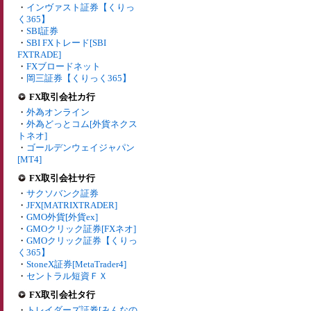
・
インヴァスト証券【くりっ
く365】
・
SBI証券
・
SBI FXトレード[SBI
FXTRADE]
・
FXブロードネット
・
岡三証券【くりっく365】
FX取引会社カ行
・
外為オンライン
・
外為どっとコム[外貨ネクス
トネオ]
・
ゴールデンウェイジャパン
[MT4]
FX取引会社サ行
・
サクソバンク証券
・
JFX[MATRIXTRADER]
・
GMO外貨[外貨ex]
・
GMOクリック証券[FXネオ]
・
GMOクリック証券【くりっ
く365】
・
StoneX証券[MetaTrader4]
・
セントラル短資ＦＸ
FX取引会社タ行
・
トレイダーズ証券[みんなの