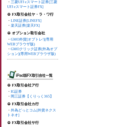
・
三菱UFJ eスマート証券[三菱
UFJ eスマート証券FX]
FX取引会社ヤ・ラ・ワ行
・
LINE証券[LINEFX]
・
楽天証券[楽天FX]
オプション取引会社
・
GMO外貨[オプトレ!](専用
WEBブラウザ版)
・
GMOクリック証券[外為オプ
ション](専用WEBブラウザ版)
FX取引会社ア行
・
IG証券
・
岡三証券【くりっく365】
FX取引会社カ行
・
外為どっとコム[外貨ネクス
トネオ]
FX取引会社サ行