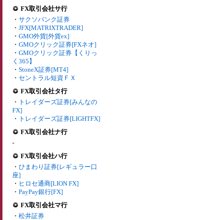
FX取引会社サ行
・
サクソバンク証券
・
JFX[MATRIXTRADER]
・
GMO外貨[外貨ex]
・
GMOクリック証券[FXネオ]
・
GMOクリック証券【くりっ
く365】
・
StoneX証券[MT4]
・
セントラル短資ＦＸ
FX取引会社タ行
・
トレイダーズ証券[みんなの
FX]
・
トレイダーズ証券[LIGHTFX]
FX取引会社ナ行
-
FX取引会社ハ行
・
ひまわり証券[レギュラー口
座]
・
ヒロセ通商[LION FX]
・
PayPay銀行[FX]
FX取引会社マ行
・
松井証券