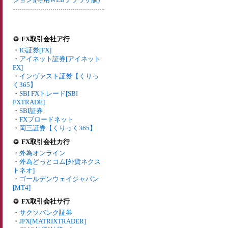
FX取引会社ア行
・
IG証券[FX]
・
アイネット証券[アイネット
FX]
・
インヴァスト証券【くりっ
く365】
・
SBI FXトレード[SBI
FXTRADE]
・
SBI証券
・
FXブロードネット
・
岡三証券【くりっく365】
FX取引会社カ行
・
外為オンライン
・
外為どっとコム[外貨ネクス
トネオ]
・
ゴールデンウェイジャパン
[MT4]
FX取引会社サ行
・
サクソバンク証券
・
JFX[MATRIXTRADER]