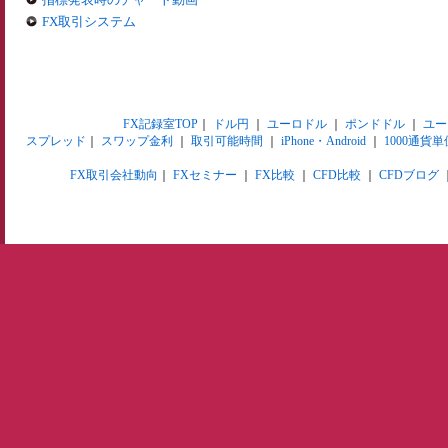
FX取引システム
FX記録室TOP
｜
ドル円
｜
ユーロドル
｜
ポンドドル
｜
ユー
スプレッド
｜
スワップ金利
｜
取引可能時間
｜
iPhone・Android
｜
1000通貨単
FX取引会社動向
｜
FXセミナー
｜
FX比較
｜
CFD比較
｜
CFDブログ