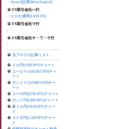
・
StoneX証券[MetaTrader4]
FX取引会社ハ行
・
ヒロセ通商[LION FX]
FX取引会社マ行
-
FX取引会社ヤ・ワ・ラ行
-
当ブログの記事リスト
ドル円(USD/JPY)チャート
ユーロドル(EUR/USD)チャ
ート
ポンドドル(GBP/USD)チャ
ート
ユーロ円(EUR/JPY)チャート
ポンド円(GBP/JPY)チャート
豪ドル円(AUD/JPY)チャー
ト
カナダ円(CAD/JPY)チャー
ト
指標発表時のチャート動画