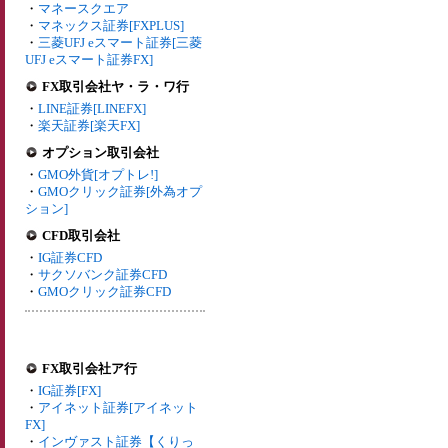
・
マネースクエア
・
マネックス証券[FXPLUS]
・
三菱UFJ eスマート証券[三菱
UFJ eスマート証券FX]
FX取引会社ヤ・ラ・ワ行
・
LINE証券[LINEFX]
・
楽天証券[楽天FX]
オプション取引会社
・
GMO外貨[オプトレ!]
・
GMOクリック証券[外為オプ
ション]
CFD取引会社
・
IG証券CFD
・
サクソバンク証券CFD
・
GMOクリック証券CFD
FX取引会社ア行
・
IG証券[FX]
・
アイネット証券[アイネット
FX]
・
インヴァスト証券【くりっ