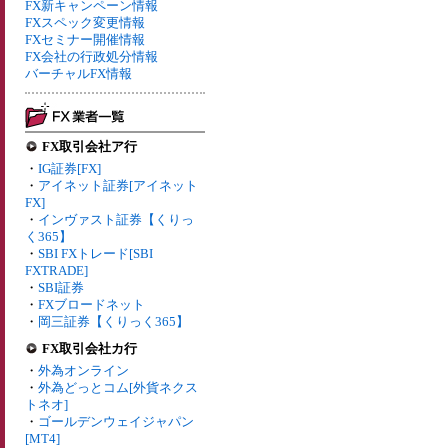
FX新キャンペーン情報
FXスペック変更情報
FXセミナー開催情報
FX会社の行政処分情報
バーチャルFX情報
FX取引会社ア行
・
IG証券[FX]
・
アイネット証券[アイネット
FX]
・
インヴァスト証券【くりっ
く365】
・
SBI FXトレード[SBI
FXTRADE]
・
SBI証券
・
FXブロードネット
・
岡三証券【くりっく365】
FX取引会社カ行
・
外為オンライン
・
外為どっとコム[外貨ネクス
トネオ]
・
ゴールデンウェイジャパン
[MT4]