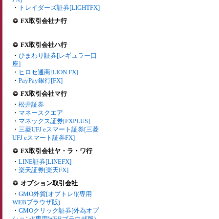
・
トレイダーズ証券[LIGHTFX]
FX取引会社ナ行
-
FX取引会社ハ行
・
ひまわり証券[レギュラー口
座]
・
ヒロセ通商[LION FX]
・
PayPay銀行[FX]
FX取引会社マ行
・
松井証券
・
マネースクエア
・
マネックス証券[FXPLUS]
・
三菱UFJ eスマート証券[三菱
UFJ eスマート証券FX]
FX取引会社ヤ・ラ・ワ行
・
LINE証券[LINEFX]
・
楽天証券[楽天FX]
オプション取引会社
・
GMO外貨[オプトレ!](専用
WEBブラウザ版)
・
GMOクリック証券[外為オプ
ション](専用WEBブラウザ版)