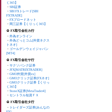
く365】
・
SBI証券
・
SBI FXトレード[SBI
FXTRADE]
・
FXブロードネット
・
岡三証券【くりっく365】
FX取引会社カ行
・
外為オンライン
・
外為どっとコム[外貨ネクス
トネオ]
・
ゴールデンウェイジャパン
[MT4]
FX取引会社サ行
・
サクソバンク証券
・
JFX[MATRIXTRADER]
・
GMO外貨[外貨ex]
・
GMOクリック証券[FXネオ]
・
GMOクリック証券【くりっ
く365】
・
StoneX証券[MetaTrader4]
・
セントラル短資ＦＸ
FX取引会社タ行
・
トレイダーズ証券[みんなの
FX]