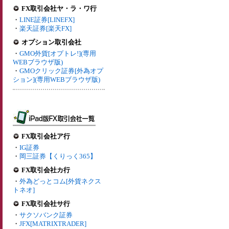
FX取引会社ヤ・ラ・ワ行
・
LINE証券[LINEFX]
・
楽天証券[楽天FX]
オプション取引会社
・
GMO外貨[オプトレ!](専用
WEBブラウザ版)
・
GMOクリック証券[外為オプ
ション](専用WEBブラウザ版)
FX取引会社ア行
・
IG証券
・
岡三証券【くりっく365】
FX取引会社カ行
・
外為どっとコム[外貨ネクス
トネオ]
FX取引会社サ行
・
サクソバンク証券
・
JFX[MATRIXTRADER]