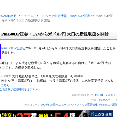
2026年05月FXニュース
,
FX・スペック変更情報
,
Plus500JP証券
>>Plus500JP証
4から米ドル/円 大口の新規取扱を開始
Plus500JP証券・5/24から米ドル/円 大口の新規取扱を開始
Plus500JP証券
が2026年5月24日から米ドル/円 大口の新規取扱を開始したことを
発表した。
5月24日より、より大きな数量での取引を希望を顧客するに向けて「米ドル/円 大口
JPY 大口）」の提供を開始した。
細
D/JPY 大口 最低取引単位：1,000 最大取引数量：4,500,000
米ドル/円（USD/JPY）」銘柄は、今後「USD/JPY 標準」に名称変更予定である
はこちら
s500JP証券の口座開設はこちら
2026/05/29 11:28|
FXURL
| ▲
画面上
TOP：
FX業界ニュー
カテゴリー：
2026年05月FXニュース
/
FX・スペック変更情報
/
Plus500JP証