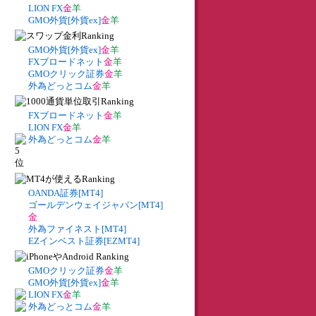
LION FX
金
羊
GMO外貨[外貨ex]
金
羊
GMO外貨[外貨ex]
金
羊
FXブロードネット
金
羊
GMOクリック証券
金
羊
外為どっとコム
金
羊
FXブロードネット
金
羊
LION FX
金
羊
外為どっとコム
金
羊
OANDA証券[MT4]
ゴールデンウェイジャパン[MT4]
金
外為ファイネスト[MT4]
EZインベスト証券[EZMT4]
GMOクリック証券
金
羊
GMO外貨[外貨ex]
金
羊
LION FX
金
羊
外為どっとコム
金
羊