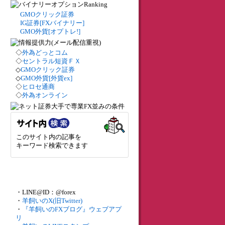
GMOクリック証券
IG証券[FXバイナリー]
GMO外貨[オプトレ!]
◇
外為どっとコム
◇
セントラル短資ＦＸ
◇
GMOクリック証券
◇
GMO外貨[外貨ex]
◇
ヒロセ通商
◇
外為オンライン
このサイト内の記事を
キーワード検索できます
・LINE@ID：@forex
・
羊飼いのX(旧Twitter)
・
『羊飼いのFXブログ』ウェブアプ
リ