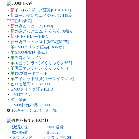
・
新
羊
トレイダーズ証券[LIGHT FX]
・
新
ゴールデンウェイジャパン[商品
CFD][商品KO]
・
新
外為どっとコム[CFD]
・
新
外為どっとコム[らくらくFX積立]
・
新
SBIFXトレード[FX]
・
新
外為ファイネスト[MT4][MT5]
・
羊
GMOクリック証券[FXネオ]
・
羊
GMO外貨[外貨ex]
・
羊
外為オンライン
・
羊
岡三オンライン[くりっく株365]
・
羊
岡三オンライン[くりっく365]
・
羊
FXブロードネット
・
羊
アイネット証券[ループイフダン]
・
ヒロセ通商[LION CFD]
・
GMOクリック証券[CFD]
・
GMOコイン
・
松井証券
・
GMO外貨[外貨ex CFD]
FXキャッシュバック一覧
・
決済方法
・
1000通貨
・
取引時間
・
iPhone
・
スプレッド
・
スワップ金利