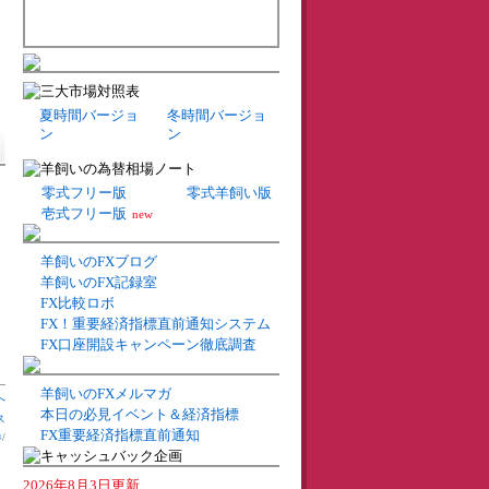
夏時間バージョ
冬時間バージョ
ン
ン
零式フリー版
零式羊飼い版
壱式フリー版
new
羊飼いのFXブログ
羊飼いのFX記録室
FX比較ロボ
FX！重要経済指標直前通知システム
FX口座開設キャンペーン徹底調査
羊飼いのFXメルマガ
へ
本日の必見イベント＆経済指標
ス
FX重要経済指標直前通知
券
/
2026年8月3日更新