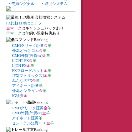
・
売買シグナル
・
取引システム
FX比較ロボはコチラ
金マーク
はキャッシュバックあり
羊マーク
は羊飼い限定特典あり
GMOクリック証券
金
羊
外為どっとコム
金
羊
GMO外貨[外貨ex]
金
羊
LIGHT FX
金
羊
LION FX
金
羊
FXブロードネット
金
羊
JFX[マトリックス]
金
羊
みんなのFX
金
羊
アイネット証券
羊
外為オンライン
金
羊
IG証券
金
GMOクリック証券
金
羊
GMO外貨[外貨ex]
金
羊
アイネット証券
羊
セントラル短資ＦＸ
金
羊