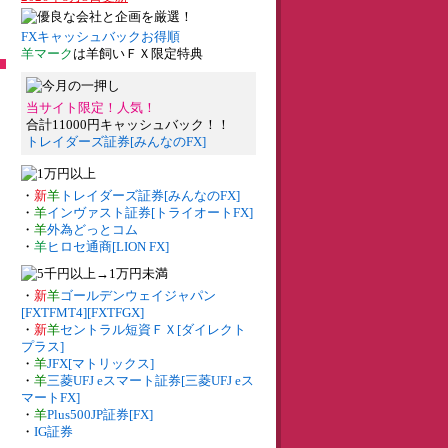
FXキャッシュバックお得順
羊マーク
は羊飼いＦＸ限定特典
当サイト限定！人気！
合計11000円キャッシュバック！！
トレイダーズ証券[みんなのFX]
・
新
羊
トレイダーズ証券[みんなのFX]
・
羊
インヴァスト証券[トライオートFX]
・
羊
外為どっとコム
・
羊
ヒロセ通商[LION FX]
・
新
羊
ゴールデンウェイジャパン
[FXTFMT4][FXTFGX]
・
新
羊
セントラル短資ＦＸ[ダイレクト
プラス]
・
羊
JFX[マトリックス]
・
羊
三菱UFJ eスマート証券[三菱UFJ eス
マートFX]
・
羊
Plus500JP証券[FX]
・
IG証券