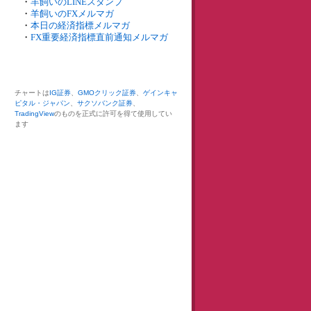
・
羊飼いのLINEスタンプ
・
羊飼いのFXメルマガ
・
本日の経済指標メルマガ
・
FX重要経済指標直前通知メルマガ
チャートは
IG証券
、
GMOクリック証券
、
ゲインキャ
ピタル・ジャパン
、
サクソバンク証券
、
TradingView
のものを正式に許可を得て使用してい
ます