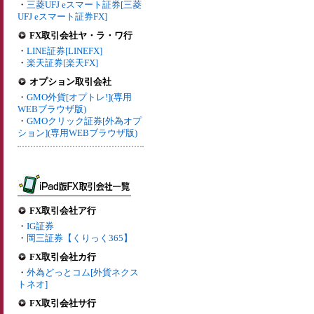
・
三菱UFJ eスマート証券[三菱
UFJ eスマート証券FX]
FX取引会社ヤ・ラ・ワ行
・
LINE証券[LINEFX]
・
楽天証券[楽天FX]
オプション取引会社
・
GMO外貨[オプトレ!](専用
WEBブラウザ版)
・
GMOクリック証券[外為オプ
ション](専用WEBブラウザ版)
FX取引会社ア行
・
IG証券
・
岡三証券【くりっく365】
FX取引会社カ行
・
外為どっとコム[外貨ネクス
トネオ]
FX取引会社サ行