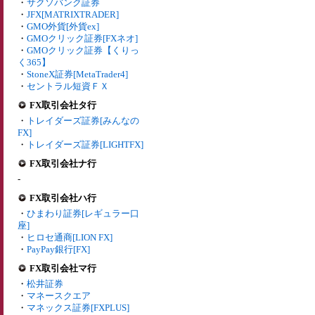
・
サクソバンク証券
・
JFX[MATRIXTRADER]
・
GMO外貨[外貨ex]
・
GMOクリック証券[FXネオ]
・
GMOクリック証券【くりっ
く365】
・
StoneX証券[MetaTrader4]
・
セントラル短資ＦＸ
FX取引会社タ行
・
トレイダーズ証券[みんなの
FX]
・
トレイダーズ証券[LIGHTFX]
FX取引会社ナ行
-
FX取引会社ハ行
・
ひまわり証券[レギュラー口
座]
・
ヒロセ通商[LION FX]
・
PayPay銀行[FX]
FX取引会社マ行
・
松井証券
・
マネースクエア
・
マネックス証券[FXPLUS]