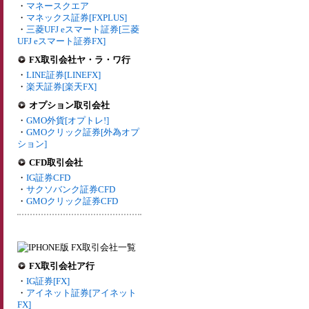
・
マネースクエア
・
マネックス証券[FXPLUS]
・
三菱UFJ eスマート証券[三菱
UFJ eスマート証券FX]
FX取引会社ヤ・ラ・ワ行
・
LINE証券[LINEFX]
・
楽天証券[楽天FX]
オプション取引会社
・
GMO外貨[オプトレ!]
・
GMOクリック証券[外為オプ
ション]
CFD取引会社
・
IG証券CFD
・
サクソバンク証券CFD
・
GMOクリック証券CFD
FX取引会社ア行
・
IG証券[FX]
・
アイネット証券[アイネット
FX]