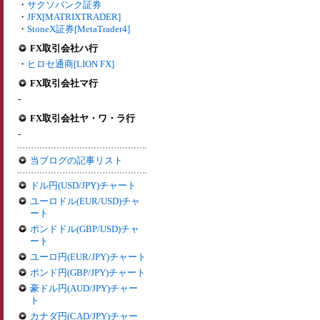
・
サクソバンク証券
・
JFX[MATRIXTRADER]
・
StoneX証券[MetaTrader4]
FX取引会社ハ行
・
ヒロセ通商[LION FX]
FX取引会社マ行
-
FX取引会社ヤ・ワ・ラ行
-
当ブログの記事リスト
ドル円(USD/JPY)チャート
ユーロドル(EUR/USD)チャ
ート
ポンドドル(GBP/USD)チャ
ート
ユーロ円(EUR/JPY)チャート
ポンド円(GBP/JPY)チャート
豪ドル円(AUD/JPY)チャー
ト
カナダ円(CAD/JPY)チャー