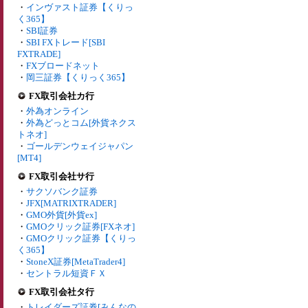
・
インヴァスト証券【くりっ
く365】
・
SBI証券
・
SBI FXトレード[SBI
FXTRADE]
・
FXブロードネット
・
岡三証券【くりっく365】
FX取引会社カ行
・
外為オンライン
・
外為どっとコム[外貨ネクス
トネオ]
・
ゴールデンウェイジャパン
[MT4]
FX取引会社サ行
・
サクソバンク証券
・
JFX[MATRIXTRADER]
・
GMO外貨[外貨ex]
・
GMOクリック証券[FXネオ]
・
GMOクリック証券【くりっ
く365】
・
StoneX証券[MetaTrader4]
・
セントラル短資ＦＸ
FX取引会社タ行
・
トレイダーズ証券[みんなの