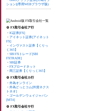
ション](専用WEBブラウザ版)
FX取引会社ア行
・
IG証券[FX]
・
アイネット証券[アイネット
FX]
・
インヴァスト証券【くりっ
く365】
・
SBI FXトレード[SBI
FXTRADE]
・
SBI証券
・
FXブロードネット
・
岡三証券【くりっく365】
FX取引会社カ行
・
外為オンライン
・
外為どっとコム[外貨ネクス
トネオ]
・
ゴールデンウェイジャパン
[MT4]
FX取引会社サ行