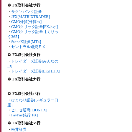
FX取引会社サ行
・
サクソバンク証券
・
JFX[MATRIXTRADER]
・
GMO外貨[外貨ex]
・
GMOクリック証券[FXネオ]
・
GMOクリック証券【くりっ
く365】
・
StoneX証券[MT4]
・
セントラル短資ＦＸ
FX取引会社タ行
・
トレイダーズ証券[みんなの
FX]
・
トレイダーズ証券[LIGHTFX]
FX取引会社ナ行
-
FX取引会社ハ行
・
ひまわり証券[レギュラー口
座]
・
ヒロセ通商[LION FX]
・
PayPay銀行[FX]
FX取引会社マ行
・
松井証券