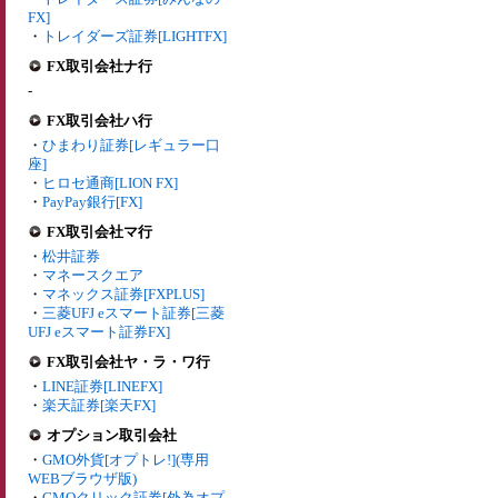
FX]
・
トレイダーズ証券[LIGHTFX]
FX取引会社ナ行
-
FX取引会社ハ行
・
ひまわり証券[レギュラー口
座]
・
ヒロセ通商[LION FX]
・
PayPay銀行[FX]
FX取引会社マ行
・
松井証券
・
マネースクエア
・
マネックス証券[FXPLUS]
・
三菱UFJ eスマート証券[三菱
UFJ eスマート証券FX]
FX取引会社ヤ・ラ・ワ行
・
LINE証券[LINEFX]
・
楽天証券[楽天FX]
オプション取引会社
・
GMO外貨[オプトレ!](専用
WEBブラウザ版)
・
GMOクリック証券[外為オプ