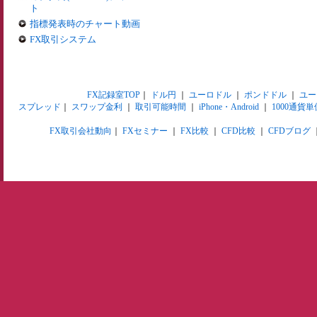
ト
指標発表時のチャート動画
FX取引システム
FX記録室TOP
｜
ドル円
｜
ユーロドル
｜
ポンドドル
｜
ユー
スプレッド
｜
スワップ金利
｜
取引可能時間
｜
iPhone・Android
｜
1000通貨単
FX取引会社動向
｜
FXセミナー
｜
FX比較
｜
CFD比較
｜
CFDブログ