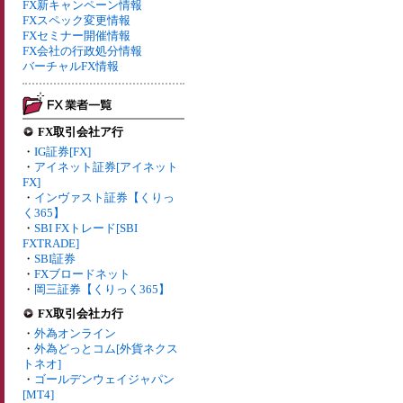
FX新キャンペーン情報
FXスペック変更情報
FXセミナー開催情報
FX会社の行政処分情報
バーチャルFX情報
FX取引会社ア行
・
IG証券[FX]
・
アイネット証券[アイネット
FX]
・
インヴァスト証券【くりっ
く365】
・
SBI FXトレード[SBI
FXTRADE]
・
SBI証券
・
FXブロードネット
・
岡三証券【くりっく365】
FX取引会社カ行
・
外為オンライン
・
外為どっとコム[外貨ネクス
トネオ]
・
ゴールデンウェイジャパン
[MT4]