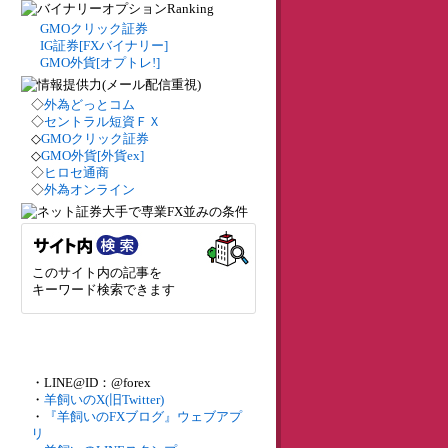
GMOクリック証券
IG証券[FXバイナリー]
GMO外貨[オプトレ!]
◇
外為どっとコム
◇
セントラル短資ＦＸ
◇
GMOクリック証券
◇
GMO外貨[外貨ex]
◇
ヒロセ通商
◇
外為オンライン
このサイト内の記事を
キーワード検索できます
・LINE@ID：@forex
・
羊飼いのX(旧Twitter)
・
『羊飼いのFXブログ』ウェブアプ
リ