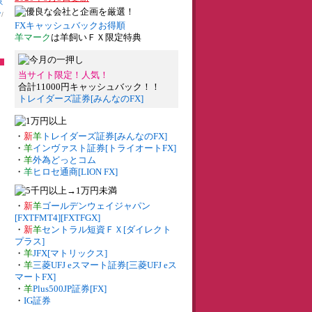
ス
ツ
/
FXキャッシュバックお得順
羊マーク
は羊飼いＦＸ限定特典
当サイト限定！人気！
合計11000円キャッシュバック！！
トレイダーズ証券[みんなのFX]
・
新
羊
トレイダーズ証券[みんなのFX]
・
羊
インヴァスト証券[トライオートFX]
・
羊
外為どっとコム
・
羊
ヒロセ通商[LION FX]
・
新
羊
ゴールデンウェイジャパン
[FXTFMT4][FXTFGX]
・
新
羊
セントラル短資ＦＸ[ダイレクト
プラス]
・
羊
JFX[マトリックス]
・
羊
三菱UFJ eスマート証券[三菱UFJ eス
マートFX]
・
羊
Plus500JP証券[FX]
・
IG証券