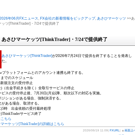
2026年06月FXニュース
,
FX会社の新着情報をピックアップ
,
あさひマーケッツ
>>あ
ツ[ThinkTrader]・7/24で提供終了
あさひマーケッツ[ThinkTrader]・7/24で提供終了
あさひマーケッツ[ThinkTrader]
が2026年7月24日で提供を終了することを発表し
た。
ngViewプラットフォームとのアカウント連携も終了する。
了までのスケジュール
水)新規注文の受付停止
(金)（出金手続きを除く）全取引サービスの停止
ービスの受付停止後、7月20日(月)以降、順次以下の対応を実施。
ポジションがある場合、強制決済する。
文がある場合、取消する。
(水)5時 出金依頼の受付最終処理
)ThinkTraderサービス終了
はこちら
マーケッツ[ThinkTrader]の詳細はこちら
2026/06/19 11:09|
FXURL
| ▲
画面上