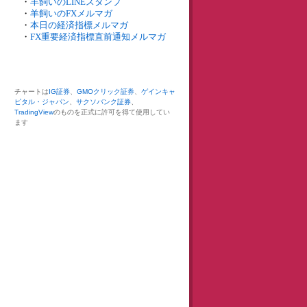
・
羊飼いのLINEスタンプ
・
羊飼いのFXメルマガ
・
本日の経済指標メルマガ
・
FX重要経済指標直前通知メルマガ
チャートは
IG証券
、
GMOクリック証券
、
ゲインキャ
ピタル・ジャパン
、
サクソバンク証券
、
TradingView
のものを正式に許可を得て使用してい
ます