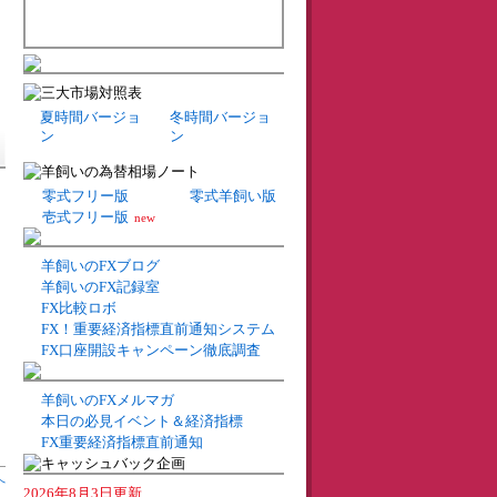
夏時間バージョ
冬時間バージョ
ン
ン
零式フリー版
零式羊飼い版
壱式フリー版
new
羊飼いのFXブログ
羊飼いのFX記録室
FX比較ロボ
FX！重要経済指標直前通知システム
FX口座開設キャンペーン徹底調査
羊飼いのFXメルマガ
本日の必見イベント＆経済指標
FX重要経済指標直前通知
へ
2026年8月3日更新