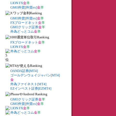
LION FX
金
羊
GMO外貨[外貨ex]
金
羊
GMO外貨[外貨ex]
金
羊
FXブロードネット
金
羊
GMOクリック証券
金
羊
外為どっとコム
金
羊
FXブロードネット
金
羊
LION FX
金
羊
外為どっとコム
金
羊
OANDA証券[MT4]
ゴールデンウェイジャパン[MT4]
金
外為ファイネスト[MT4]
EZインベスト証券[EZMT4]
GMOクリック証券
金
羊
GMO外貨[外貨ex]
金
羊
LION FX
金
羊
外為どっとコム
金
羊