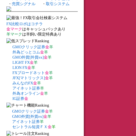
・
売買シグナル
・
取引システム
FX比較ロボはコチラ
金マーク
はキャッシュバックあり
羊マーク
は羊飼い限定特典あり
GMOクリック証券
金
羊
外為どっとコム
金
羊
GMO外貨[外貨ex]
金
羊
LIGHT FX
金
羊
LION FX
金
羊
FXブロードネット
金
羊
JFX[マトリックス]
金
羊
みんなのFX
金
羊
アイネット証券
羊
外為オンライン
金
羊
IG証券
金
GMOクリック証券
金
羊
GMO外貨[外貨ex]
金
羊
アイネット証券
羊
セントラル短資ＦＸ
金
羊