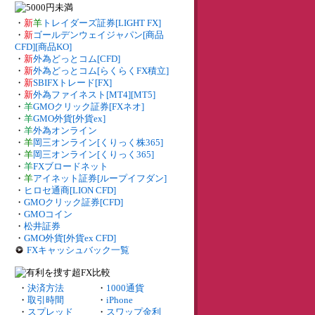
・
新
羊
トレイダーズ証券[LIGHT FX]
・
新
ゴールデンウェイジャパン[商品
CFD][商品KO]
・
新
外為どっとコム[CFD]
・
新
外為どっとコム[らくらくFX積立]
・
新
SBIFXトレード[FX]
・
新
外為ファイネスト[MT4][MT5]
・
羊
GMOクリック証券[FXネオ]
・
羊
GMO外貨[外貨ex]
・
羊
外為オンライン
・
羊
岡三オンライン[くりっく株365]
・
羊
岡三オンライン[くりっく365]
・
羊
FXブロードネット
・
羊
アイネット証券[ループイフダン]
・
ヒロセ通商[LION CFD]
・
GMOクリック証券[CFD]
・
GMOコイン
・
松井証券
・
GMO外貨[外貨ex CFD]
FXキャッシュバック一覧
・
決済方法
・
1000通貨
・
取引時間
・
iPhone
・
スプレッド
・
スワップ金利