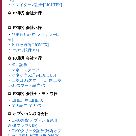
・
トレイダーズ証券[LIGHTFX]
FX取引会社ナ行
-
FX取引会社ハ行
・
ひまわり証券[レギュラー口
座]
・
ヒロセ通商[LION FX]
・
PayPay銀行[FX]
FX取引会社マ行
・
松井証券
・
マネースクエア
・
マネックス証券[FXPLUS]
・
三菱UFJ eスマート証券[三菱
UFJ eスマート証券FX]
FX取引会社ヤ・ラ・ワ行
・
LINE証券[LINEFX]
・
楽天証券[楽天FX]
オプション取引会社
・
GMO外貨[オプトレ!](専用
WEBブラウザ版)
・
GMOクリック証券[外為オプ
ション](専用WEBブラウザ版)