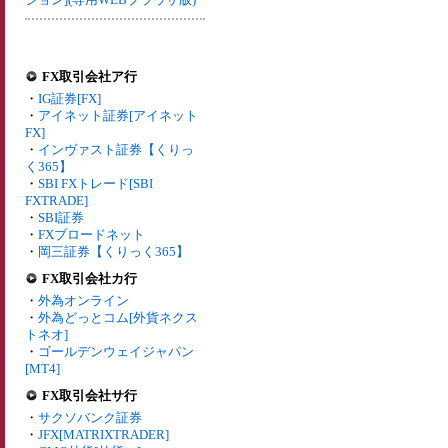
FX取引会社ア行
・
IG証券[FX]
・
アイネット証券[アイネット
FX]
・
インヴァスト証券【くりっ
く365】
・
SBI FXトレード[SBI
FXTRADE]
・
SBI証券
・
FXブロードネット
・
岡三証券【くりっく365】
FX取引会社カ行
・
外為オンライン
・
外為どっとコム[外貨ネクス
トネオ]
・
ゴールデンウェイジャパン
[MT4]
FX取引会社サ行
・
サクソバンク証券
・
JFX[MATRIXTRADER]