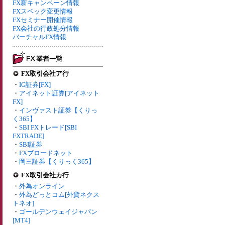
FX新キャンペーン情報
FXスペック変更情報
FXセミナー開催情報
FX会社の行政処分情報
バーチャルFX情報
FX取引会社ア行
・
IG証券[FX]
・
アイネット証券[アイネット
FX]
・
インヴァスト証券【くりっ
く365】
・
SBI FXトレード[SBI
FXTRADE]
・
SBI証券
・
FXブロードネット
・
岡三証券【くりっく365】
FX取引会社カ行
・
外為オンライン
・
外為どっとコム[外貨ネクス
トネオ]
・
ゴールデンウェイジャパン
[MT4]