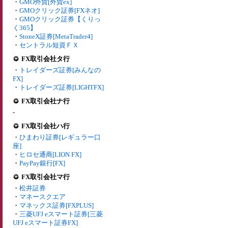
・
GMO外貨[外貨ex]
・
GMOクリック証券[FXネオ]
・
GMOクリック証券【くりっ
く365】
・
StoneX証券[MetaTrader4]
・
セントラル短資ＦＸ
FX取引会社タ行
・
トレイダーズ証券[みんなの
FX]
・
トレイダーズ証券[LIGHTFX]
FX取引会社ナ行
-
FX取引会社ハ行
・
ひまわり証券[レギュラー口
座]
・
ヒロセ通商[LION FX]
・
PayPay銀行[FX]
FX取引会社マ行
・
松井証券
・
マネースクエア
・
マネックス証券[FXPLUS]
・
三菱UFJ eスマート証券[三菱
UFJ eスマート証券FX]