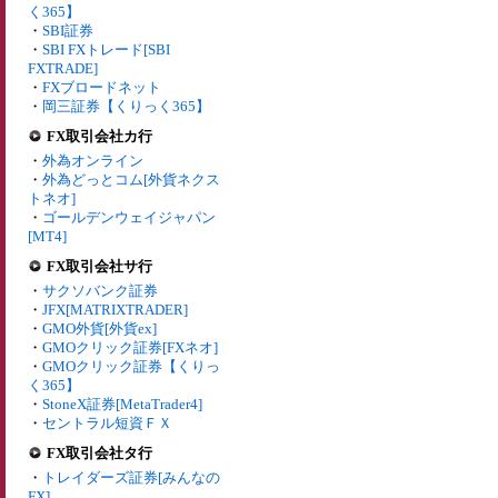
く365】
・
SBI証券
・
SBI FXトレード[SBI
FXTRADE]
・
FXブロードネット
・
岡三証券【くりっく365】
FX取引会社カ行
・
外為オンライン
・
外為どっとコム[外貨ネクス
トネオ]
・
ゴールデンウェイジャパン
[MT4]
FX取引会社サ行
・
サクソバンク証券
・
JFX[MATRIXTRADER]
・
GMO外貨[外貨ex]
・
GMOクリック証券[FXネオ]
・
GMOクリック証券【くりっ
く365】
・
StoneX証券[MetaTrader4]
・
セントラル短資ＦＸ
FX取引会社タ行
・
トレイダーズ証券[みんなの
FX]