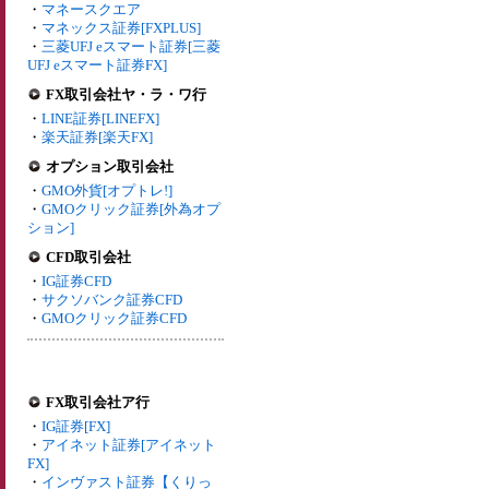
・
マネースクエア
・
マネックス証券[FXPLUS]
・
三菱UFJ eスマート証券[三菱
UFJ eスマート証券FX]
FX取引会社ヤ・ラ・ワ行
・
LINE証券[LINEFX]
・
楽天証券[楽天FX]
オプション取引会社
・
GMO外貨[オプトレ!]
・
GMOクリック証券[外為オプ
ション]
CFD取引会社
・
IG証券CFD
・
サクソバンク証券CFD
・
GMOクリック証券CFD
FX取引会社ア行
・
IG証券[FX]
・
アイネット証券[アイネット
FX]
・
インヴァスト証券【くりっ