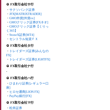
FX取引会社サ行
・
サクソバンク証券
・
JFX[MATRIXTRADER]
・
GMO外貨[外貨ex]
・
GMOクリック証券[FXネオ]
・
GMOクリック証券【くりっ
く365】
・
StoneX証券[MT4]
・
セントラル短資ＦＸ
FX取引会社タ行
・
トレイダーズ証券[みんなの
FX]
・
トレイダーズ証券[LIGHTFX]
FX取引会社ナ行
-
FX取引会社ハ行
・
ひまわり証券[レギュラー口
座]
・
ヒロセ通商[LION FX]
・
PayPay銀行[FX]
FX取引会社マ行
・
松井証券