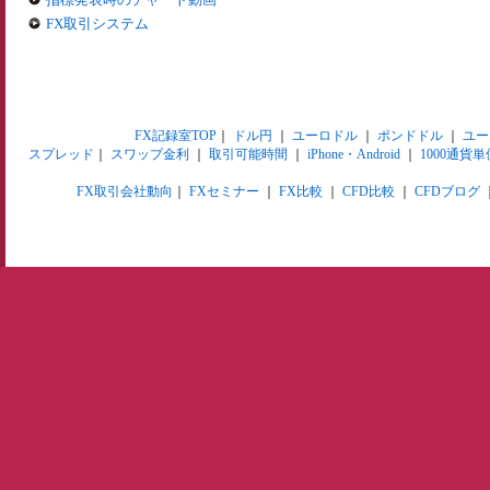
FX取引システム
FX記録室TOP
｜
ドル円
｜
ユーロドル
｜
ポンドドル
｜
ユー
スプレッド
｜
スワップ金利
｜
取引可能時間
｜
iPhone・Android
｜
1000通貨単
FX取引会社動向
｜
FXセミナー
｜
FX比較
｜
CFD比較
｜
CFDブログ