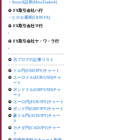
・
StoneX証券[MetaTrader4]
FX取引会社ハ行
・
ヒロセ通商[LION FX]
FX取引会社マ行
-
FX取引会社ヤ・ワ・ラ行
-
当ブログの記事リスト
ドル円(USD/JPY)チャート
ユーロドル(EUR/USD)チャ
ート
ポンドドル(GBP/USD)チャ
ート
ユーロ円(EUR/JPY)チャート
ポンド円(GBP/JPY)チャート
豪ドル円(AUD/JPY)チャー
ト
カナダ円(CAD/JPY)チャー
ト
指標発表時のチャート動画