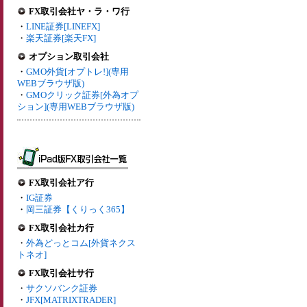
FX取引会社ヤ・ラ・ワ行
・
LINE証券[LINEFX]
・
楽天証券[楽天FX]
オプション取引会社
・
GMO外貨[オプトレ!](専用
WEBブラウザ版)
・
GMOクリック証券[外為オプ
ション](専用WEBブラウザ版)
FX取引会社ア行
・
IG証券
・
岡三証券【くりっく365】
FX取引会社カ行
・
外為どっとコム[外貨ネクス
トネオ]
FX取引会社サ行
・
サクソバンク証券
・
JFX[MATRIXTRADER]