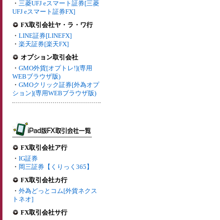
・
三菱UFJ eスマート証券[三菱
UFJ eスマート証券FX]
FX取引会社ヤ・ラ・ワ行
・
LINE証券[LINEFX]
・
楽天証券[楽天FX]
オプション取引会社
・
GMO外貨[オプトレ!](専用
WEBブラウザ版)
・
GMOクリック証券[外為オプ
ション](専用WEBブラウザ版)
FX取引会社ア行
・
IG証券
・
岡三証券【くりっく365】
FX取引会社カ行
・
外為どっとコム[外貨ネクス
トネオ]
FX取引会社サ行