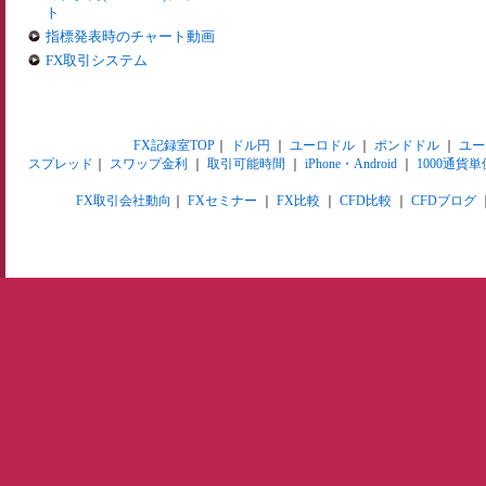
ト
指標発表時のチャート動画
FX取引システム
FX記録室TOP
｜
ドル円
｜
ユーロドル
｜
ポンドドル
｜
ユー
スプレッド
｜
スワップ金利
｜
取引可能時間
｜
iPhone・Android
｜
1000通貨単
FX取引会社動向
｜
FXセミナー
｜
FX比較
｜
CFD比較
｜
CFDブログ