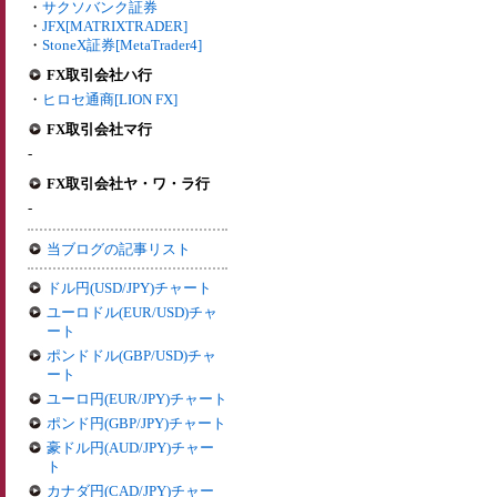
・
サクソバンク証券
・
JFX[MATRIXTRADER]
・
StoneX証券[MetaTrader4]
FX取引会社ハ行
・
ヒロセ通商[LION FX]
FX取引会社マ行
-
FX取引会社ヤ・ワ・ラ行
-
当ブログの記事リスト
ドル円(USD/JPY)チャート
ユーロドル(EUR/USD)チャ
ート
ポンドドル(GBP/USD)チャ
ート
ユーロ円(EUR/JPY)チャート
ポンド円(GBP/JPY)チャート
豪ドル円(AUD/JPY)チャー
ト
カナダ円(CAD/JPY)チャー