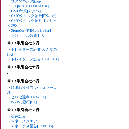
・
サクソバンク証券
・
JFX[MATRIXTRADER]
・
GMO外貨[外貨ex]
・
GMOクリック証券[FXネオ]
・
GMOクリック証券【くりっ
く365】
・
StoneX証券[MetaTrader4]
・
セントラル短資ＦＸ
FX取引会社タ行
・
トレイダーズ証券[みんなの
FX]
・
トレイダーズ証券[LIGHTFX]
FX取引会社ナ行
-
FX取引会社ハ行
・
ひまわり証券[レギュラー口
座]
・
ヒロセ通商[LION FX]
・
PayPay銀行[FX]
FX取引会社マ行
・
松井証券
・
マネースクエア
・
マネックス証券[FXPLUS]