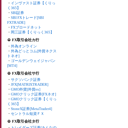
・
インヴァスト証券【くりっ
く365】
・
SBI証券
・
SBI FXトレード[SBI
FXTRADE]
・
FXブロードネット
・
岡三証券【くりっく365】
FX取引会社カ行
・
外為オンライン
・
外為どっとコム[外貨ネクス
トネオ]
・
ゴールデンウェイジャパン
[MT4]
FX取引会社サ行
・
サクソバンク証券
・
JFX[MATRIXTRADER]
・
GMO外貨[外貨ex]
・
GMOクリック証券[FXネオ]
・
GMOクリック証券【くりっ
く365】
・
StoneX証券[MetaTrader4]
・
セントラル短資ＦＸ
FX取引会社タ行
・
トレイダーズ証券[みんなの