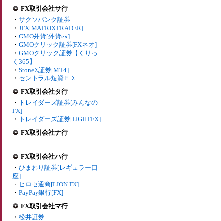
FX取引会社サ行
・
サクソバンク証券
・
JFX[MATRIXTRADER]
・
GMO外貨[外貨ex]
・
GMOクリック証券[FXネオ]
・
GMOクリック証券【くりっ
く365】
・
StoneX証券[MT4]
・
セントラル短資ＦＸ
FX取引会社タ行
・
トレイダーズ証券[みんなの
FX]
・
トレイダーズ証券[LIGHTFX]
FX取引会社ナ行
-
FX取引会社ハ行
・
ひまわり証券[レギュラー口
座]
・
ヒロセ通商[LION FX]
・
PayPay銀行[FX]
FX取引会社マ行
・
松井証券