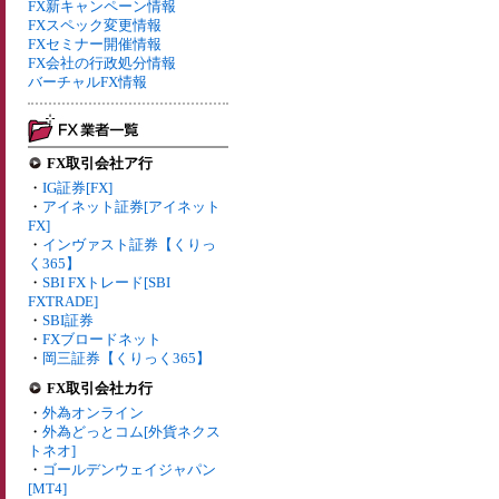
FX新キャンペーン情報
FXスペック変更情報
FXセミナー開催情報
FX会社の行政処分情報
バーチャルFX情報
FX取引会社ア行
・
IG証券[FX]
・
アイネット証券[アイネット
FX]
・
インヴァスト証券【くりっ
く365】
・
SBI FXトレード[SBI
FXTRADE]
・
SBI証券
・
FXブロードネット
・
岡三証券【くりっく365】
FX取引会社カ行
・
外為オンライン
・
外為どっとコム[外貨ネクス
トネオ]
・
ゴールデンウェイジャパン
[MT4]