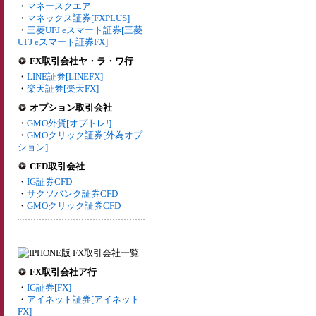
・
マネースクエア
・
マネックス証券[FXPLUS]
・
三菱UFJ eスマート証券[三菱
UFJ eスマート証券FX]
FX取引会社ヤ・ラ・ワ行
・
LINE証券[LINEFX]
・
楽天証券[楽天FX]
オプション取引会社
・
GMO外貨[オプトレ!]
・
GMOクリック証券[外為オプ
ション]
CFD取引会社
・
IG証券CFD
・
サクソバンク証券CFD
・
GMOクリック証券CFD
FX取引会社ア行
・
IG証券[FX]
・
アイネット証券[アイネット
FX]