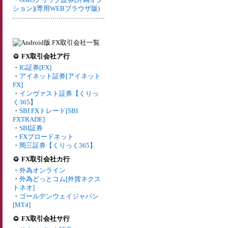
ション](専用WEBブラウザ版)
FX取引会社ア行
・
IG証券[FX]
・
アイネット証券[アイネット
FX]
・
インヴァスト証券【くりっ
く365】
・
SBI FXトレード[SBI
FXTRADE]
・
SBI証券
・
FXブロードネット
・
岡三証券【くりっく365】
FX取引会社カ行
・
外為オンライン
・
外為どっとコム[外貨ネクス
トネオ]
・
ゴールデンウェイジャパン
[MT4]
FX取引会社サ行