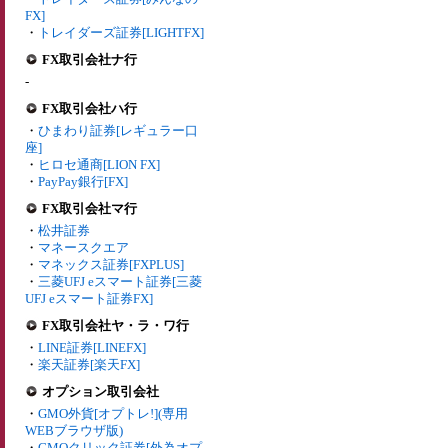
FX]
・
トレイダーズ証券[LIGHTFX]
FX取引会社ナ行
-
FX取引会社ハ行
・
ひまわり証券[レギュラー口
座]
・
ヒロセ通商[LION FX]
・
PayPay銀行[FX]
FX取引会社マ行
・
松井証券
・
マネースクエア
・
マネックス証券[FXPLUS]
・
三菱UFJ eスマート証券[三菱
UFJ eスマート証券FX]
FX取引会社ヤ・ラ・ワ行
・
LINE証券[LINEFX]
・
楽天証券[楽天FX]
オプション取引会社
・
GMO外貨[オプトレ!](専用
WEBブラウザ版)
・
GMOクリック証券[外為オプ