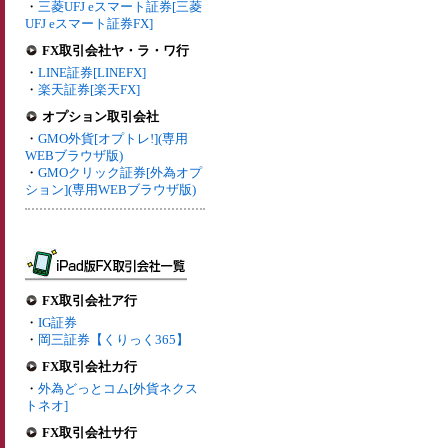
・
三菱UFJ eスマート証券[三菱
UFJ eスマート証券FX]
FX取引会社ヤ・ラ・ワ行
・
LINE証券[LINEFX]
・
楽天証券[楽天FX]
オプション取引会社
・
GMO外貨[オプトレ!](専用
WEBブラウザ版)
・
GMOクリック証券[外為オプ
ション](専用WEBブラウザ版)
FX取引会社ア行
・
IG証券
・
岡三証券【くりっく365】
FX取引会社カ行
・
外為どっとコム[外貨ネクス
トネオ]
FX取引会社サ行