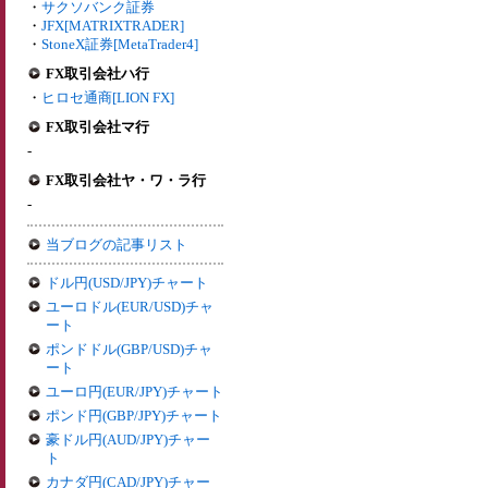
・
サクソバンク証券
・
JFX[MATRIXTRADER]
・
StoneX証券[MetaTrader4]
FX取引会社ハ行
・
ヒロセ通商[LION FX]
FX取引会社マ行
-
FX取引会社ヤ・ワ・ラ行
-
当ブログの記事リスト
ドル円(USD/JPY)チャート
ユーロドル(EUR/USD)チャ
ート
ポンドドル(GBP/USD)チャ
ート
ユーロ円(EUR/JPY)チャート
ポンド円(GBP/JPY)チャート
豪ドル円(AUD/JPY)チャー
ト
カナダ円(CAD/JPY)チャー