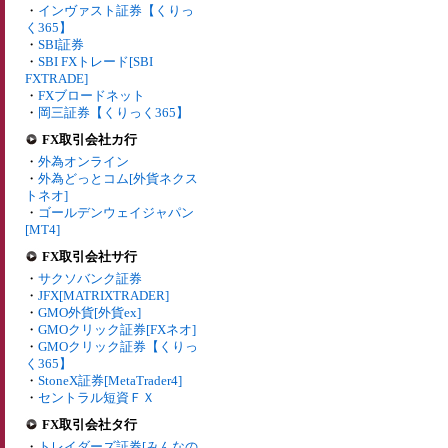
・
インヴァスト証券【くりっ
く365】
・
SBI証券
・
SBI FXトレード[SBI
FXTRADE]
・
FXブロードネット
・
岡三証券【くりっく365】
FX取引会社カ行
・
外為オンライン
・
外為どっとコム[外貨ネクス
トネオ]
・
ゴールデンウェイジャパン
[MT4]
FX取引会社サ行
・
サクソバンク証券
・
JFX[MATRIXTRADER]
・
GMO外貨[外貨ex]
・
GMOクリック証券[FXネオ]
・
GMOクリック証券【くりっ
く365】
・
StoneX証券[MetaTrader4]
・
セントラル短資ＦＸ
FX取引会社タ行
・
トレイダーズ証券[みんなの