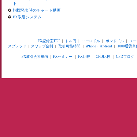
ト
指標発表時のチャート動画
FX取引システム
FX記録室TOP
｜
ドル円
｜
ユーロドル
｜
ポンドドル
｜
ユー
スプレッド
｜
スワップ金利
｜
取引可能時間
｜
iPhone・Android
｜
1000通貨単
FX取引会社動向
｜
FXセミナー
｜
FX比較
｜
CFD比較
｜
CFDブログ