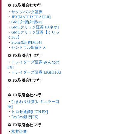
FX取引会社サ行
・
サクソバンク証券
・
JFX[MATRIXTRADER]
・
GMO外貨[外貨ex]
・
GMOクリック証券[FXネオ]
・
GMOクリック証券【くりっ
く365】
・
StoneX証券[MT4]
・
セントラル短資ＦＸ
FX取引会社タ行
・
トレイダーズ証券[みんなの
FX]
・
トレイダーズ証券[LIGHTFX]
FX取引会社ナ行
-
FX取引会社ハ行
・
ひまわり証券[レギュラー口
座]
・
ヒロセ通商[LION FX]
・
PayPay銀行[FX]
FX取引会社マ行
・
松井証券