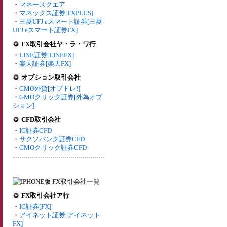
・
マネースクエア
・
マネックス証券[FXPLUS]
・
三菱UFJ eスマート証券[三菱
UFJ eスマート証券FX]
FX取引会社ヤ・ラ・ワ行
・
LINE証券[LINEFX]
・
楽天証券[楽天FX]
オプション取引会社
・
GMO外貨[オプトレ!]
・
GMOクリック証券[外為オプ
ション]
CFD取引会社
・
IG証券CFD
・
サクソバンク証券CFD
・
GMOクリック証券CFD
FX取引会社ア行
・
IG証券[FX]
・
アイネット証券[アイネット
FX]