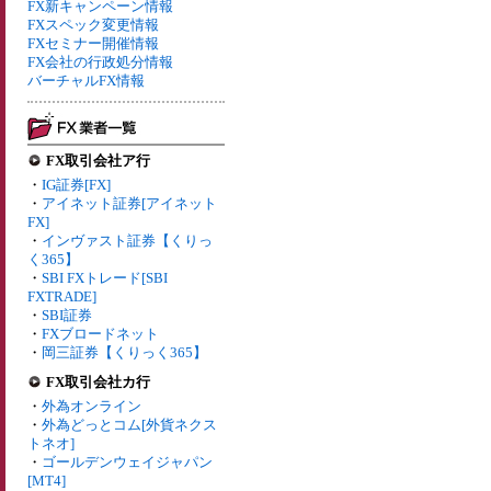
FX新キャンペーン情報
FXスペック変更情報
FXセミナー開催情報
FX会社の行政処分情報
バーチャルFX情報
FX取引会社ア行
・
IG証券[FX]
・
アイネット証券[アイネット
FX]
・
インヴァスト証券【くりっ
く365】
・
SBI FXトレード[SBI
FXTRADE]
・
SBI証券
・
FXブロードネット
・
岡三証券【くりっく365】
FX取引会社カ行
・
外為オンライン
・
外為どっとコム[外貨ネクス
トネオ]
・
ゴールデンウェイジャパン
[MT4]