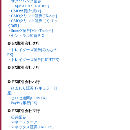
・
サクソバンク証券
・
JFX[MATRIXTRADER]
・
GMO外貨[外貨ex]
・
GMOクリック証券[FXネオ]
・
GMOクリック証券【くりっ
く365】
・
StoneX証券[MetaTrader4]
・
セントラル短資ＦＸ
FX取引会社タ行
・
トレイダーズ証券[みんなの
FX]
・
トレイダーズ証券[LIGHTFX]
FX取引会社ナ行
-
FX取引会社ハ行
・
ひまわり証券[レギュラー口
座]
・
ヒロセ通商[LION FX]
・
PayPay銀行[FX]
FX取引会社マ行
・
松井証券
・
マネースクエア
・
マネックス証券[FXPLUS]