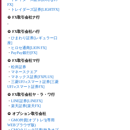
FX]
・
トレイダーズ証券[LIGHTFX]
FX取引会社ナ行
-
FX取引会社ハ行
・
ひまわり証券[レギュラー口
座]
・
ヒロセ通商[LION FX]
・
PayPay銀行[FX]
FX取引会社マ行
・
松井証券
・
マネースクエア
・
マネックス証券[FXPLUS]
・
三菱UFJ eスマート証券[三菱
UFJ eスマート証券FX]
FX取引会社ヤ・ラ・ワ行
・
LINE証券[LINEFX]
・
楽天証券[楽天FX]
オプション取引会社
・
GMO外貨[オプトレ!](専用
WEBブラウザ版)
・
GMOクリック証券[外為オプ