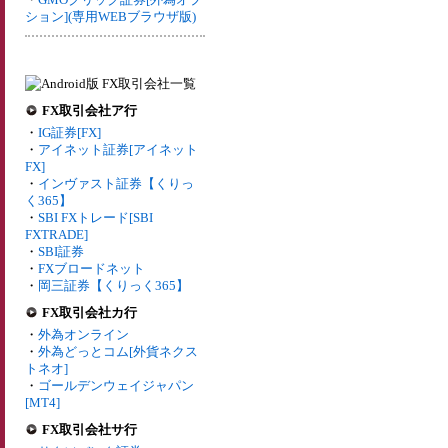
ション](専用WEBブラウザ版)
FX取引会社ア行
・
IG証券[FX]
・
アイネット証券[アイネット
FX]
・
インヴァスト証券【くりっ
く365】
・
SBI FXトレード[SBI
FXTRADE]
・
SBI証券
・
FXブロードネット
・
岡三証券【くりっく365】
FX取引会社カ行
・
外為オンライン
・
外為どっとコム[外貨ネクス
トネオ]
・
ゴールデンウェイジャパン
[MT4]
FX取引会社サ行