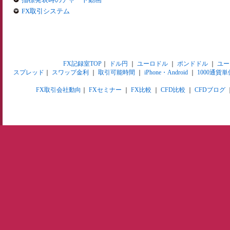
FX取引システム
FX記録室TOP
｜
ドル円
｜
ユーロドル
｜
ポンドドル
｜
ユー
スプレッド
｜
スワップ金利
｜
取引可能時間
｜
iPhone・Android
｜
1000通貨単
FX取引会社動向
｜
FXセミナー
｜
FX比較
｜
CFD比較
｜
CFDブログ