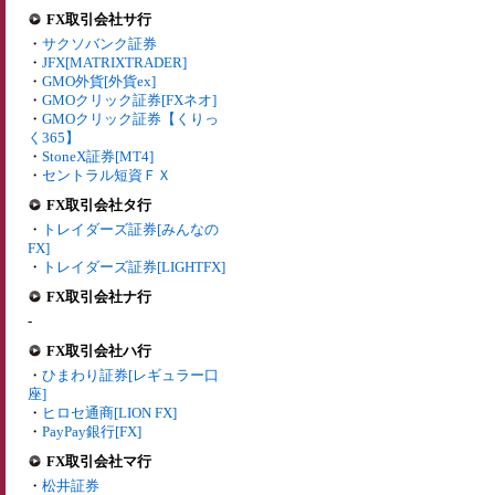
FX取引会社サ行
・
サクソバンク証券
・
JFX[MATRIXTRADER]
・
GMO外貨[外貨ex]
・
GMOクリック証券[FXネオ]
・
GMOクリック証券【くりっ
く365】
・
StoneX証券[MT4]
・
セントラル短資ＦＸ
FX取引会社タ行
・
トレイダーズ証券[みんなの
FX]
・
トレイダーズ証券[LIGHTFX]
FX取引会社ナ行
-
FX取引会社ハ行
・
ひまわり証券[レギュラー口
座]
・
ヒロセ通商[LION FX]
・
PayPay銀行[FX]
FX取引会社マ行
・
松井証券