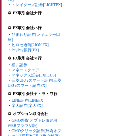
・
トレイダーズ証券[LIGHTFX]
FX取引会社ナ行
-
FX取引会社ハ行
・
ひまわり証券[レギュラー口
座]
・
ヒロセ通商[LION FX]
・
PayPay銀行[FX]
FX取引会社マ行
・
松井証券
・
マネースクエア
・
マネックス証券[FXPLUS]
・
三菱UFJ eスマート証券[三菱
UFJ eスマート証券FX]
FX取引会社ヤ・ラ・ワ行
・
LINE証券[LINEFX]
・
楽天証券[楽天FX]
オプション取引会社
・
GMO外貨[オプトレ!](専用
WEBブラウザ版)
・
GMOクリック証券[外為オプ
ション](専用WEBブラウザ版)