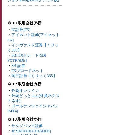
FX取引会社ア行
・
IG証券[FX]
・
アイネット証券[アイネット
FX]
・
インヴァスト証券【くりっ
く365】
・
SBI FXトレード[SBI
FXTRADE]
・
SBI証券
・
FXブロードネット
・
岡三証券【くりっく365】
FX取引会社カ行
・
外為オンライン
・
外為どっとコム[外貨ネクス
トネオ]
・
ゴールデンウェイジャパン
[MT4]
FX取引会社サ行
・
サクソバンク証券
・
JFX[MATRIXTRADER]