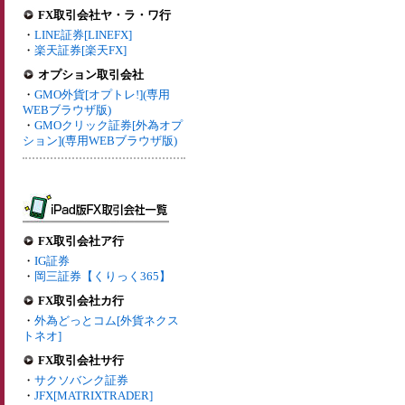
FX取引会社ヤ・ラ・ワ行
・
LINE証券[LINEFX]
・
楽天証券[楽天FX]
オプション取引会社
・
GMO外貨[オプトレ!](専用
WEBブラウザ版)
・
GMOクリック証券[外為オプ
ション](専用WEBブラウザ版)
FX取引会社ア行
・
IG証券
・
岡三証券【くりっく365】
FX取引会社カ行
・
外為どっとコム[外貨ネクス
トネオ]
FX取引会社サ行
・
サクソバンク証券
・
JFX[MATRIXTRADER]