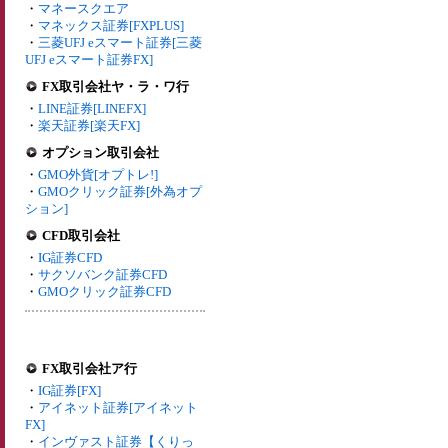
・
マネースクエア
・
マネックス証券[FXPLUS]
・
三菱UFJ eスマート証券[三菱
UFJ eスマート証券FX]
FX取引会社ヤ・ラ・ワ行
・
LINE証券[LINEFX]
・
楽天証券[楽天FX]
オプション取引会社
・
GMO外貨[オプトレ!]
・
GMOクリック証券[外為オプ
ション]
CFD取引会社
・
IG証券CFD
・
サクソバンク証券CFD
・
GMOクリック証券CFD
FX取引会社ア行
・
IG証券[FX]
・
アイネット証券[アイネット
FX]
・
インヴァスト証券【くりっ