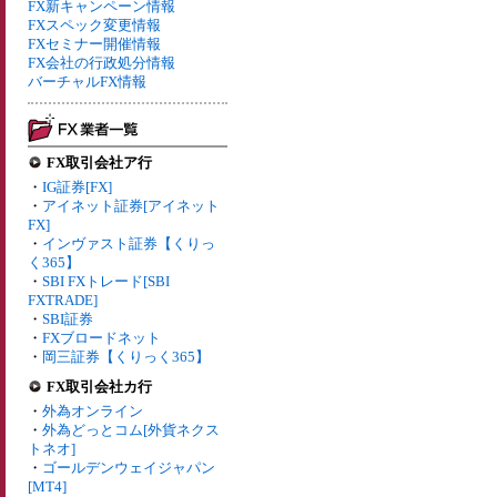
FX新キャンペーン情報
FXスペック変更情報
FXセミナー開催情報
FX会社の行政処分情報
バーチャルFX情報
FX取引会社ア行
・
IG証券[FX]
・
アイネット証券[アイネット
FX]
・
インヴァスト証券【くりっ
く365】
・
SBI FXトレード[SBI
FXTRADE]
・
SBI証券
・
FXブロードネット
・
岡三証券【くりっく365】
FX取引会社カ行
・
外為オンライン
・
外為どっとコム[外貨ネクス
トネオ]
・
ゴールデンウェイジャパン
[MT4]