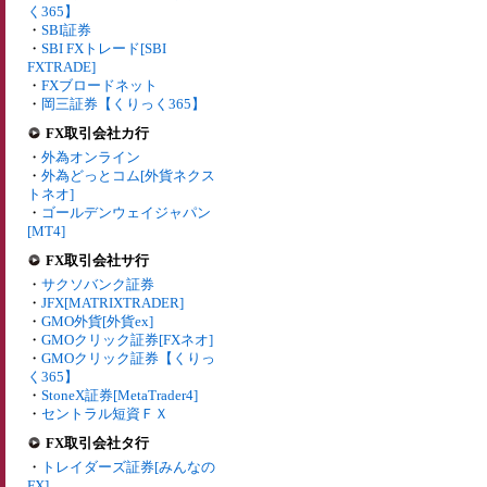
く365】
・
SBI証券
・
SBI FXトレード[SBI
FXTRADE]
・
FXブロードネット
・
岡三証券【くりっく365】
FX取引会社カ行
・
外為オンライン
・
外為どっとコム[外貨ネクス
トネオ]
・
ゴールデンウェイジャパン
[MT4]
FX取引会社サ行
・
サクソバンク証券
・
JFX[MATRIXTRADER]
・
GMO外貨[外貨ex]
・
GMOクリック証券[FXネオ]
・
GMOクリック証券【くりっ
く365】
・
StoneX証券[MetaTrader4]
・
セントラル短資ＦＸ
FX取引会社タ行
・
トレイダーズ証券[みんなの
FX]