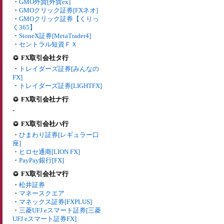
・
GMO外貨[外貨ex]
・
GMOクリック証券[FXネオ]
・
GMOクリック証券【くりっ
く365】
・
StoneX証券[MetaTrader4]
・
セントラル短資ＦＸ
FX取引会社タ行
・
トレイダーズ証券[みんなの
FX]
・
トレイダーズ証券[LIGHTFX]
FX取引会社ナ行
-
FX取引会社ハ行
・
ひまわり証券[レギュラー口
座]
・
ヒロセ通商[LION FX]
・
PayPay銀行[FX]
FX取引会社マ行
・
松井証券
・
マネースクエア
・
マネックス証券[FXPLUS]
・
三菱UFJ eスマート証券[三菱
UFJ eスマート証券FX]