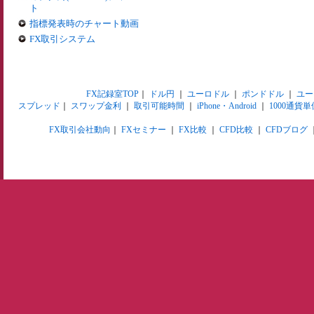
ト
指標発表時のチャート動画
FX取引システム
FX記録室TOP
｜
ドル円
｜
ユーロドル
｜
ポンドドル
｜
ユー
スプレッド
｜
スワップ金利
｜
取引可能時間
｜
iPhone・Android
｜
1000通貨単
FX取引会社動向
｜
FXセミナー
｜
FX比較
｜
CFD比較
｜
CFDブログ