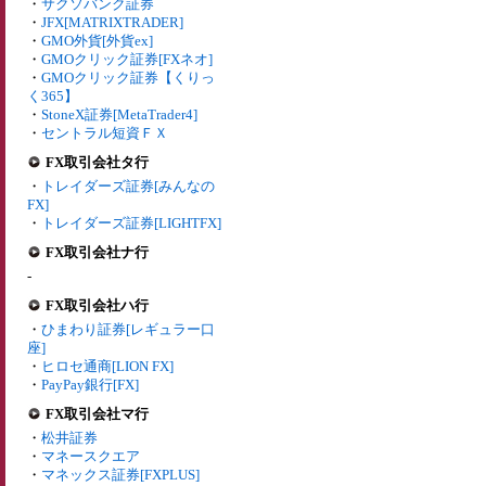
・
サクソバンク証券
・
JFX[MATRIXTRADER]
・
GMO外貨[外貨ex]
・
GMOクリック証券[FXネオ]
・
GMOクリック証券【くりっ
く365】
・
StoneX証券[MetaTrader4]
・
セントラル短資ＦＸ
FX取引会社タ行
・
トレイダーズ証券[みんなの
FX]
・
トレイダーズ証券[LIGHTFX]
FX取引会社ナ行
-
FX取引会社ハ行
・
ひまわり証券[レギュラー口
座]
・
ヒロセ通商[LION FX]
・
PayPay銀行[FX]
FX取引会社マ行
・
松井証券
・
マネースクエア
・
マネックス証券[FXPLUS]