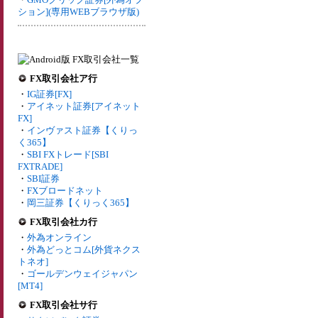
ション](専用WEBブラウザ版)
FX取引会社ア行
・
IG証券[FX]
・
アイネット証券[アイネット
FX]
・
インヴァスト証券【くりっ
く365】
・
SBI FXトレード[SBI
FXTRADE]
・
SBI証券
・
FXブロードネット
・
岡三証券【くりっく365】
FX取引会社カ行
・
外為オンライン
・
外為どっとコム[外貨ネクス
トネオ]
・
ゴールデンウェイジャパン
[MT4]
FX取引会社サ行