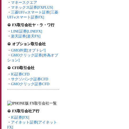
・
マネースクエア
・
マネックス証券[FXPLUS]
・
三菱UFJ eスマート証券[三菱
UFJ eスマート証券FX]
FX取引会社ヤ・ラ・ワ行
・
LINE証券[LINEFX]
・
楽天証券[楽天FX]
オプション取引会社
・
GMO外貨[オプトレ!]
・
GMOクリック証券[外為オプ
ション]
CFD取引会社
・
IG証券CFD
・
サクソバンク証券CFD
・
GMOクリック証券CFD
FX取引会社ア行
・
IG証券[FX]
・
アイネット証券[アイネット
FX]