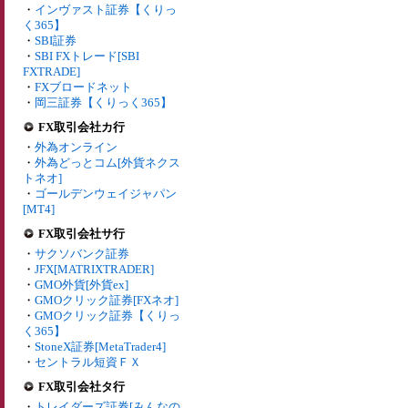
・
インヴァスト証券【くりっ
く365】
・
SBI証券
・
SBI FXトレード[SBI
FXTRADE]
・
FXブロードネット
・
岡三証券【くりっく365】
FX取引会社カ行
・
外為オンライン
・
外為どっとコム[外貨ネクス
トネオ]
・
ゴールデンウェイジャパン
[MT4]
FX取引会社サ行
・
サクソバンク証券
・
JFX[MATRIXTRADER]
・
GMO外貨[外貨ex]
・
GMOクリック証券[FXネオ]
・
GMOクリック証券【くりっ
く365】
・
StoneX証券[MetaTrader4]
・
セントラル短資ＦＸ
FX取引会社タ行
・
トレイダーズ証券[みんなの