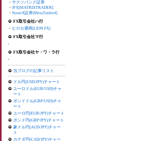
・
サクソバンク証券
・
JFX[MATRIXTRADER]
・
StoneX証券[MetaTrader4]
FX取引会社ハ行
・
ヒロセ通商[LION FX]
FX取引会社マ行
-
FX取引会社ヤ・ワ・ラ行
-
当ブログの記事リスト
ドル円(USD/JPY)チャート
ユーロドル(EUR/USD)チャ
ート
ポンドドル(GBP/USD)チャ
ート
ユーロ円(EUR/JPY)チャート
ポンド円(GBP/JPY)チャート
豪ドル円(AUD/JPY)チャー
ト
カナダ円(CAD/JPY)チャー