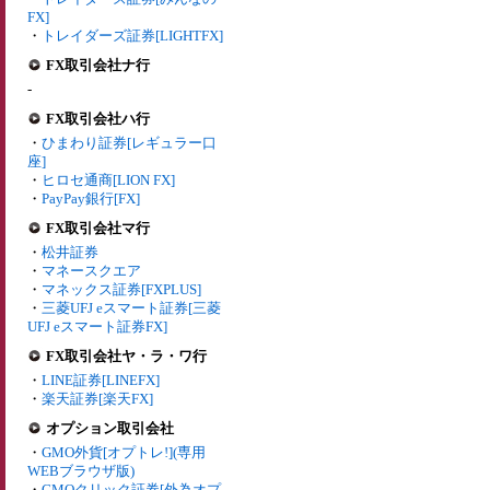
FX]
・
トレイダーズ証券[LIGHTFX]
FX取引会社ナ行
-
FX取引会社ハ行
・
ひまわり証券[レギュラー口
座]
・
ヒロセ通商[LION FX]
・
PayPay銀行[FX]
FX取引会社マ行
・
松井証券
・
マネースクエア
・
マネックス証券[FXPLUS]
・
三菱UFJ eスマート証券[三菱
UFJ eスマート証券FX]
FX取引会社ヤ・ラ・ワ行
・
LINE証券[LINEFX]
・
楽天証券[楽天FX]
オプション取引会社
・
GMO外貨[オプトレ!](専用
WEBブラウザ版)
・
GMOクリック証券[外為オプ