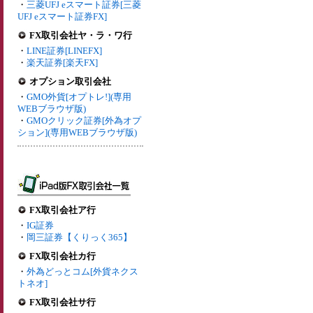
・
三菱UFJ eスマート証券[三菱
UFJ eスマート証券FX]
FX取引会社ヤ・ラ・ワ行
・
LINE証券[LINEFX]
・
楽天証券[楽天FX]
オプション取引会社
・
GMO外貨[オプトレ!](専用
WEBブラウザ版)
・
GMOクリック証券[外為オプ
ション](専用WEBブラウザ版)
FX取引会社ア行
・
IG証券
・
岡三証券【くりっく365】
FX取引会社カ行
・
外為どっとコム[外貨ネクス
トネオ]
FX取引会社サ行