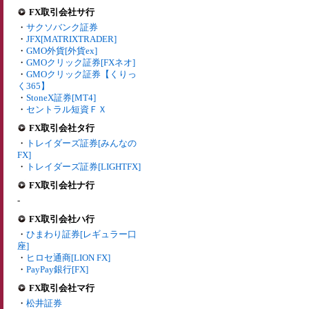
FX取引会社サ行
・
サクソバンク証券
・
JFX[MATRIXTRADER]
・
GMO外貨[外貨ex]
・
GMOクリック証券[FXネオ]
・
GMOクリック証券【くりっ
く365】
・
StoneX証券[MT4]
・
セントラル短資ＦＸ
FX取引会社タ行
・
トレイダーズ証券[みんなの
FX]
・
トレイダーズ証券[LIGHTFX]
FX取引会社ナ行
-
FX取引会社ハ行
・
ひまわり証券[レギュラー口
座]
・
ヒロセ通商[LION FX]
・
PayPay銀行[FX]
FX取引会社マ行
・
松井証券