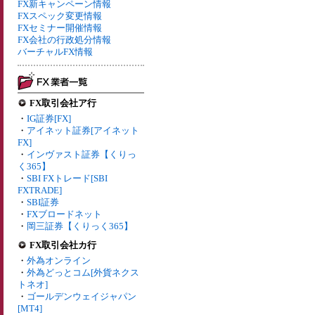
FX新キャンペーン情報
FXスペック変更情報
FXセミナー開催情報
FX会社の行政処分情報
バーチャルFX情報
FX取引会社ア行
・
IG証券[FX]
・
アイネット証券[アイネット
FX]
・
インヴァスト証券【くりっ
く365】
・
SBI FXトレード[SBI
FXTRADE]
・
SBI証券
・
FXブロードネット
・
岡三証券【くりっく365】
FX取引会社カ行
・
外為オンライン
・
外為どっとコム[外貨ネクス
トネオ]
・
ゴールデンウェイジャパン
[MT4]