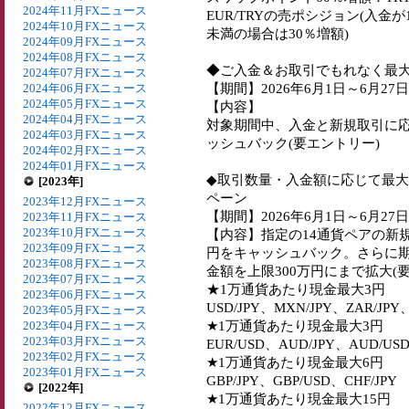
2024年11月FXニュース
EUR/TRYの売ポシジョン(入金
2024年10月FXニュース
未満の場合は30％増額)
2024年09月FXニュース
2024年08月FXニュース
◆ご入金＆お取引でもれなく最大
2024年07月FXニュース
【期間】2026年6月1日～6月27日
2024年06月FXニュース
2024年05月FXニュース
【内容】
2024年04月FXニュース
対象期間中、入金と新規取引に応じ
2024年03月FXニュース
ッシュバック(要エントリー)
2024年02月FXニュース
2024年01月FXニュース
◆取引数量・入金額に応じて最大
[2023年]
ペーン
2023年12月FXニュース
【期間】2026年6月1日～6月27日
2023年11月FXニュース
2023年10月FXニュース
【内容】指定の14通貨ペアの新
2023年09月FXニュース
円をキャッシュバック。さらに
2023年08月FXニュース
金額を上限300万円にまで拡大(
2023年07月FXニュース
★1万通貨あたり現金最大3円
2023年06月FXニュース
USD/JPY、MXN/JPY、ZAR/JPY、
2023年05月FXニュース
★1万通貨あたり現金最大3円
2023年04月FXニュース
2023年03月FXニュース
EUR/USD、AUD/JPY、AUD/USD
2023年02月FXニュース
★1万通貨あたり現金最大6円
2023年01月FXニュース
GBP/JPY、GBP/USD、CHF/JPY
[2022年]
★1万通貨あたり現金最大15円
2022年12月FXニュース