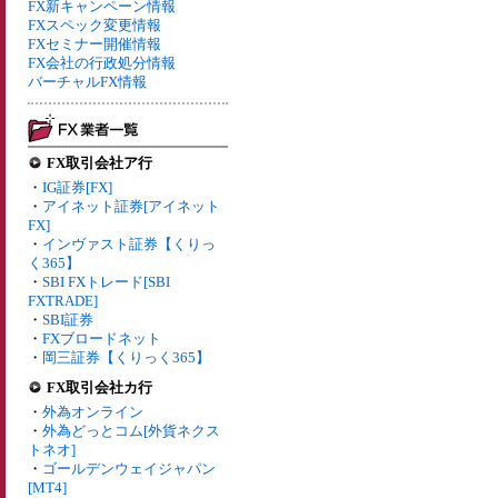
FX新キャンペーン情報
FXスペック変更情報
FXセミナー開催情報
FX会社の行政処分情報
バーチャルFX情報
FX取引会社ア行
・
IG証券[FX]
・
アイネット証券[アイネット
FX]
・
インヴァスト証券【くりっ
く365】
・
SBI FXトレード[SBI
FXTRADE]
・
SBI証券
・
FXブロードネット
・
岡三証券【くりっく365】
FX取引会社カ行
・
外為オンライン
・
外為どっとコム[外貨ネクス
トネオ]
・
ゴールデンウェイジャパン
[MT4]