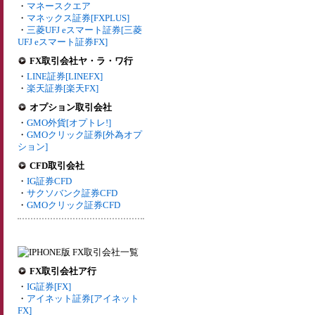
・
マネースクエア
・
マネックス証券[FXPLUS]
・
三菱UFJ eスマート証券[三菱
UFJ eスマート証券FX]
FX取引会社ヤ・ラ・ワ行
・
LINE証券[LINEFX]
・
楽天証券[楽天FX]
オプション取引会社
・
GMO外貨[オプトレ!]
・
GMOクリック証券[外為オプ
ション]
CFD取引会社
・
IG証券CFD
・
サクソバンク証券CFD
・
GMOクリック証券CFD
FX取引会社ア行
・
IG証券[FX]
・
アイネット証券[アイネット
FX]