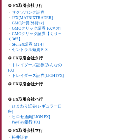
FX取引会社サ行
・
サクソバンク証券
・
JFX[MATRIXTRADER]
・
GMO外貨[外貨ex]
・
GMOクリック証券[FXネオ]
・
GMOクリック証券【くりっ
く365】
・
StoneX証券[MT4]
・
セントラル短資ＦＸ
FX取引会社タ行
・
トレイダーズ証券[みんなの
FX]
・
トレイダーズ証券[LIGHTFX]
FX取引会社ナ行
-
FX取引会社ハ行
・
ひまわり証券[レギュラー口
座]
・
ヒロセ通商[LION FX]
・
PayPay銀行[FX]
FX取引会社マ行
・
松井証券