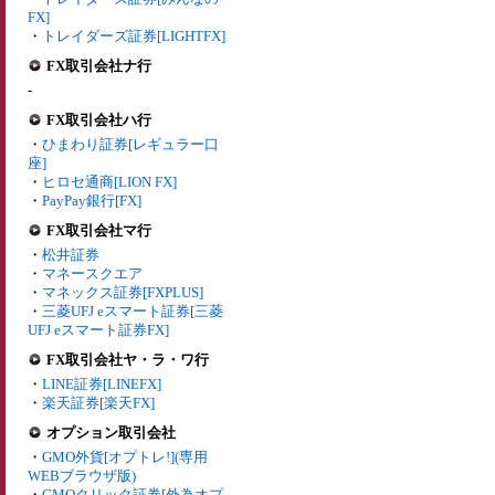
FX]
・
トレイダーズ証券[LIGHTFX]
FX取引会社ナ行
-
FX取引会社ハ行
・
ひまわり証券[レギュラー口
座]
・
ヒロセ通商[LION FX]
・
PayPay銀行[FX]
FX取引会社マ行
・
松井証券
・
マネースクエア
・
マネックス証券[FXPLUS]
・
三菱UFJ eスマート証券[三菱
UFJ eスマート証券FX]
FX取引会社ヤ・ラ・ワ行
・
LINE証券[LINEFX]
・
楽天証券[楽天FX]
オプション取引会社
・
GMO外貨[オプトレ!](専用
WEBブラウザ版)
・
GMOクリック証券[外為オプ