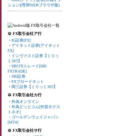
ション](専用WEBブラウザ版)
FX取引会社ア行
・
IG証券[FX]
・
アイネット証券[アイネット
FX]
・
インヴァスト証券【くりっ
く365】
・
SBI FXトレード[SBI
FXTRADE]
・
SBI証券
・
FXブロードネット
・
岡三証券【くりっく365】
FX取引会社カ行
・
外為オンライン
・
外為どっとコム[外貨ネクス
トネオ]
・
ゴールデンウェイジャパン
[MT4]
FX取引会社サ行