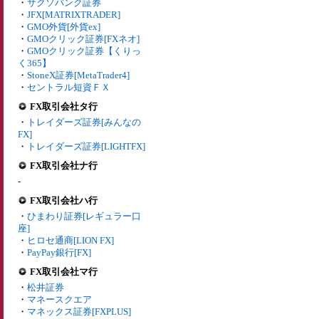
・
サクソバンク証券
・
JFX[MATRIXTRADER]
・
GMO外貨[外貨ex]
・
GMOクリック証券[FXネオ]
・
GMOクリック証券【くりっ
く365】
・
StoneX証券[MetaTrader4]
・
セントラル短資ＦＸ
FX取引会社タ行
・
トレイダーズ証券[みんなの
FX]
・
トレイダーズ証券[LIGHTFX]
FX取引会社ナ行
-
FX取引会社ハ行
・
ひまわり証券[レギュラー口
座]
・
ヒロセ通商[LION FX]
・
PayPay銀行[FX]
FX取引会社マ行
・
松井証券
・
マネースクエア
・
マネックス証券[FXPLUS]