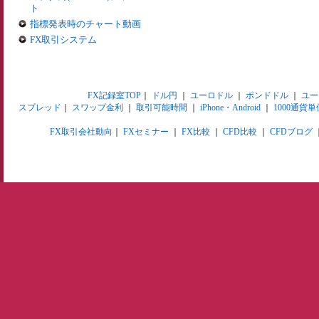
ト
指標発表時のチャート動画
FX取引システム
FX記録室TOP
｜
ドル円
｜
ユーロドル
｜
ポンドドル
｜
ユー
スプレッド
｜
スワップ金利
｜
取引可能時間
｜
iPhone・Android
｜
1000通貨単
FX取引会社動向
｜
FXセミナー
｜
FX比較
｜
CFD比較
｜
CFDブログ