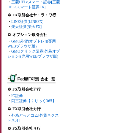
・
三菱UFJ eスマート証券[三菱
UFJ eスマート証券FX]
FX取引会社ヤ・ラ・ワ行
・
LINE証券[LINEFX]
・
楽天証券[楽天FX]
オプション取引会社
・
GMO外貨[オプトレ!](専用
WEBブラウザ版)
・
GMOクリック証券[外為オプ
ション](専用WEBブラウザ版)
FX取引会社ア行
・
IG証券
・
岡三証券【くりっく365】
FX取引会社カ行
・
外為どっとコム[外貨ネクス
トネオ]
FX取引会社サ行