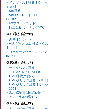
・
インヴァスト証券【くりっ
く365】
・
SBI証券
・
SBI FXトレード[SBI
FXTRADE]
・
FXブロードネット
・
岡三証券【くりっく365】
FX取引会社カ行
・
外為オンライン
・
外為どっとコム[外貨ネクス
トネオ]
・
ゴールデンウェイジャパン
[MT4]
FX取引会社サ行
・
サクソバンク証券
・
JFX[MATRIXTRADER]
・
GMO外貨[外貨ex]
・
GMOクリック証券[FXネオ]
・
GMOクリック証券【くりっ
く365】
・
StoneX証券[MetaTrader4]
・
セントラル短資ＦＸ
FX取引会社タ行
・
トレイダーズ証券[みんなの