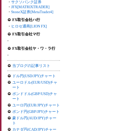
・
サクソバンク証券
・
JFX[MATRIXTRADER]
・
StoneX証券[MetaTrader4]
FX取引会社ハ行
・
ヒロセ通商[LION FX]
FX取引会社マ行
-
FX取引会社ヤ・ワ・ラ行
-
当ブログの記事リスト
ドル円(USD/JPY)チャート
ユーロドル(EUR/USD)チャ
ート
ポンドドル(GBP/USD)チャ
ート
ユーロ円(EUR/JPY)チャート
ポンド円(GBP/JPY)チャート
豪ドル円(AUD/JPY)チャー
ト
カナダ円(CAD/JPY)チャー