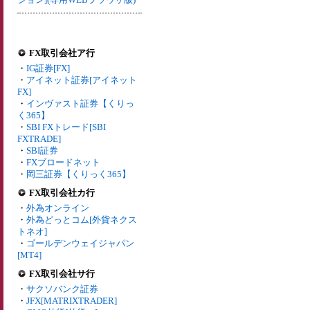
FX取引会社ア行
・
IG証券[FX]
・
アイネット証券[アイネット
FX]
・
インヴァスト証券【くりっ
く365】
・
SBI FXトレード[SBI
FXTRADE]
・
SBI証券
・
FXブロードネット
・
岡三証券【くりっく365】
FX取引会社カ行
・
外為オンライン
・
外為どっとコム[外貨ネクス
トネオ]
・
ゴールデンウェイジャパン
[MT4]
FX取引会社サ行
・
サクソバンク証券
・
JFX[MATRIXTRADER]