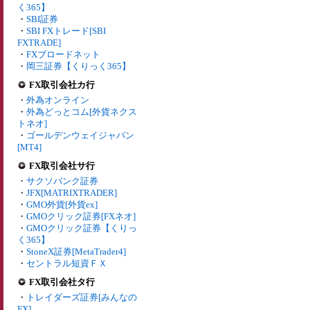
く365】
・
SBI証券
・
SBI FXトレード[SBI
FXTRADE]
・
FXブロードネット
・
岡三証券【くりっく365】
FX取引会社カ行
・
外為オンライン
・
外為どっとコム[外貨ネクス
トネオ]
・
ゴールデンウェイジャパン
[MT4]
FX取引会社サ行
・
サクソバンク証券
・
JFX[MATRIXTRADER]
・
GMO外貨[外貨ex]
・
GMOクリック証券[FXネオ]
・
GMOクリック証券【くりっ
く365】
・
StoneX証券[MetaTrader4]
・
セントラル短資ＦＸ
FX取引会社タ行
・
トレイダーズ証券[みんなの
FX]