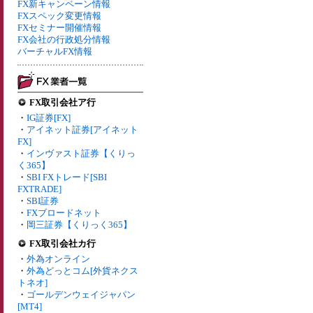
FX新キャンペーン情報
FXスペック変更情報
FXセミナー開催情報
FX会社の行政処分情報
バーチャルFX情報
FX取引会社ア行
・
IG証券[FX]
・
アイネット証券[アイネット
FX]
・
インヴァスト証券【くりっ
く365】
・
SBI FXトレード[SBI
FXTRADE]
・
SBI証券
・
FXブロードネット
・
岡三証券【くりっく365】
FX取引会社カ行
・
外為オンライン
・
外為どっとコム[外貨ネクス
トネオ]
・
ゴールデンウェイジャパン
[MT4]