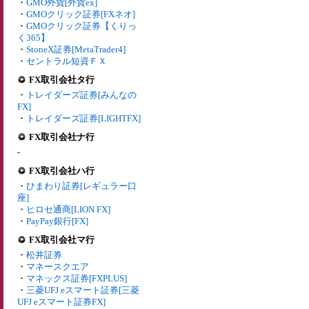
・
GMO外貨[外貨ex]
・
GMOクリック証券[FXネオ]
・
GMOクリック証券【くりっ
く365】
・
StoneX証券[MetaTrader4]
・
セントラル短資ＦＸ
FX取引会社タ行
・
トレイダーズ証券[みんなの
FX]
・
トレイダーズ証券[LIGHTFX]
FX取引会社ナ行
-
FX取引会社ハ行
・
ひまわり証券[レギュラー口
座]
・
ヒロセ通商[LION FX]
・
PayPay銀行[FX]
FX取引会社マ行
・
松井証券
・
マネースクエア
・
マネックス証券[FXPLUS]
・
三菱UFJ eスマート証券[三菱
UFJ eスマート証券FX]