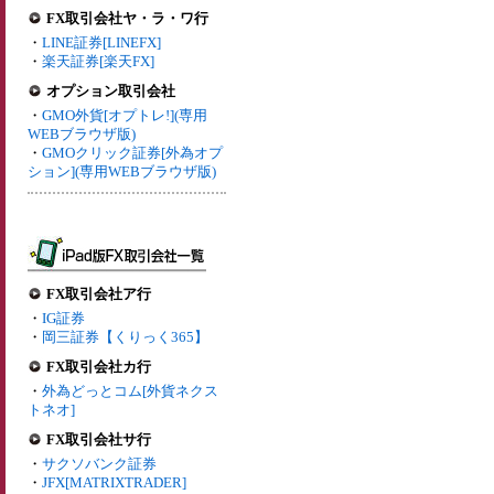
FX取引会社ヤ・ラ・ワ行
・
LINE証券[LINEFX]
・
楽天証券[楽天FX]
オプション取引会社
・
GMO外貨[オプトレ!](専用
WEBブラウザ版)
・
GMOクリック証券[外為オプ
ション](専用WEBブラウザ版)
FX取引会社ア行
・
IG証券
・
岡三証券【くりっく365】
FX取引会社カ行
・
外為どっとコム[外貨ネクス
トネオ]
FX取引会社サ行
・
サクソバンク証券
・
JFX[MATRIXTRADER]