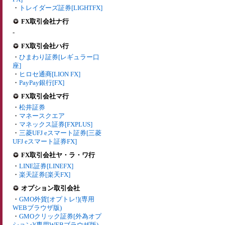
・
トレイダーズ証券[LIGHTFX]
FX取引会社ナ行
-
FX取引会社ハ行
・
ひまわり証券[レギュラー口
座]
・
ヒロセ通商[LION FX]
・
PayPay銀行[FX]
FX取引会社マ行
・
松井証券
・
マネースクエア
・
マネックス証券[FXPLUS]
・
三菱UFJ eスマート証券[三菱
UFJ eスマート証券FX]
FX取引会社ヤ・ラ・ワ行
・
LINE証券[LINEFX]
・
楽天証券[楽天FX]
オプション取引会社
・
GMO外貨[オプトレ!](専用
WEBブラウザ版)
・
GMOクリック証券[外為オプ
ション](専用WEBブラウザ版)