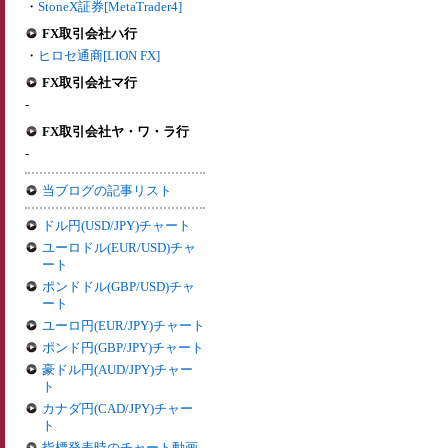
・
StoneX証券[MetaTrader4]
FX取引会社ハ行
・
ヒロセ通商[LION FX]
FX取引会社マ行
-
FX取引会社ヤ・ワ・ラ行
-
当ブログの記事リスト
ドル円(USD/JPY)チャート
ユーロドル(EUR/USD)チャ
ート
ポンドドル(GBP/USD)チャ
ート
ユーロ円(EUR/JPY)チャート
ポンド円(GBP/JPY)チャート
豪ドル円(AUD/JPY)チャー
ト
カナダ円(CAD/JPY)チャー
ト
指標発表時のチャート動画