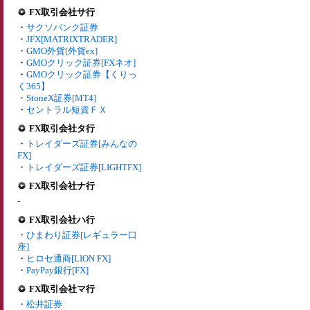
FX取引会社サ行
・
サクソバンク証券
・
JFX[MATRIXTRADER]
・
GMO外貨[外貨ex]
・
GMOクリック証券[FXネオ]
・
GMOクリック証券【くりっ
く365】
・
StoneX証券[MT4]
・
セントラル短資ＦＸ
FX取引会社タ行
・
トレイダーズ証券[みんなの
FX]
・
トレイダーズ証券[LIGHTFX]
FX取引会社ナ行
-
FX取引会社ハ行
・
ひまわり証券[レギュラー口
座]
・
ヒロセ通商[LION FX]
・
PayPay銀行[FX]
FX取引会社マ行
・
松井証券