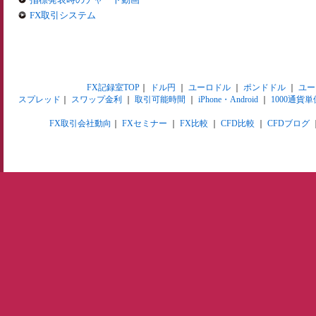
FX取引システム
FX記録室TOP
｜
ドル円
｜
ユーロドル
｜
ポンドドル
｜
ユー
スプレッド
｜
スワップ金利
｜
取引可能時間
｜
iPhone・Android
｜
1000通貨単
FX取引会社動向
｜
FXセミナー
｜
FX比較
｜
CFD比較
｜
CFDブログ