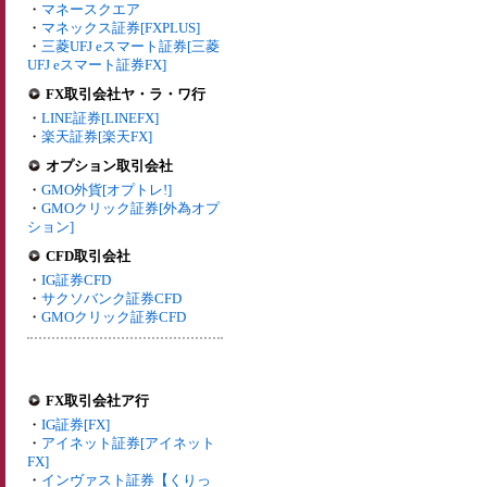
・
マネースクエア
・
マネックス証券[FXPLUS]
・
三菱UFJ eスマート証券[三菱
UFJ eスマート証券FX]
FX取引会社ヤ・ラ・ワ行
・
LINE証券[LINEFX]
・
楽天証券[楽天FX]
オプション取引会社
・
GMO外貨[オプトレ!]
・
GMOクリック証券[外為オプ
ション]
CFD取引会社
・
IG証券CFD
・
サクソバンク証券CFD
・
GMOクリック証券CFD
FX取引会社ア行
・
IG証券[FX]
・
アイネット証券[アイネット
FX]
・
インヴァスト証券【くりっ