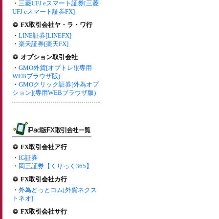
・
三菱UFJ eスマート証券[三菱
UFJ eスマート証券FX]
FX取引会社ヤ・ラ・ワ行
・
LINE証券[LINEFX]
・
楽天証券[楽天FX]
オプション取引会社
・
GMO外貨[オプトレ!](専用
WEBブラウザ版)
・
GMOクリック証券[外為オプ
ション](専用WEBブラウザ版)
FX取引会社ア行
・
IG証券
・
岡三証券【くりっく365】
FX取引会社カ行
・
外為どっとコム[外貨ネクス
トネオ]
FX取引会社サ行