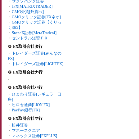
・
サクソバンク証券
・
JFX[MATRIXTRADER]
・
GMO外貨[外貨ex]
・
GMOクリック証券[FXネオ]
・
GMOクリック証券【くりっ
く365】
・
StoneX証券[MetaTrader4]
・
セントラル短資ＦＸ
FX取引会社タ行
・
トレイダーズ証券[みんなの
FX]
・
トレイダーズ証券[LIGHTFX]
FX取引会社ナ行
-
FX取引会社ハ行
・
ひまわり証券[レギュラー口
座]
・
ヒロセ通商[LION FX]
・
PayPay銀行[FX]
FX取引会社マ行
・
松井証券
・
マネースクエア
・
マネックス証券[FXPLUS]