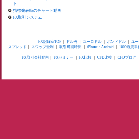
ト
指標発表時のチャート動画
FX取引システム
FX記録室TOP
｜
ドル円
｜
ユーロドル
｜
ポンドドル
｜
ユー
スプレッド
｜
スワップ金利
｜
取引可能時間
｜
iPhone・Android
｜
1000通貨単
FX取引会社動向
｜
FXセミナー
｜
FX比較
｜
CFD比較
｜
CFDブログ