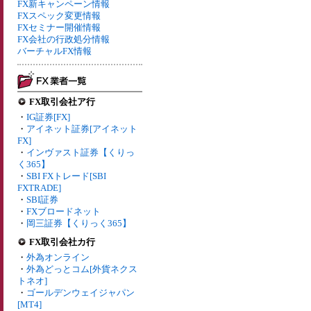
FX新キャンペーン情報
FXスペック変更情報
FXセミナー開催情報
FX会社の行政処分情報
バーチャルFX情報
FX取引会社ア行
・
IG証券[FX]
・
アイネット証券[アイネット
FX]
・
インヴァスト証券【くりっ
く365】
・
SBI FXトレード[SBI
FXTRADE]
・
SBI証券
・
FXブロードネット
・
岡三証券【くりっく365】
FX取引会社カ行
・
外為オンライン
・
外為どっとコム[外貨ネクス
トネオ]
・
ゴールデンウェイジャパン
[MT4]