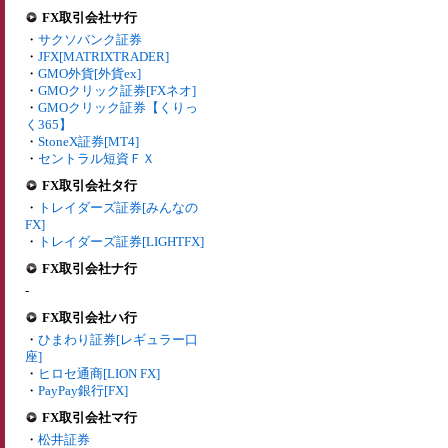
FX取引会社サ行
・
サクソバンク証券
・
JFX[MATRIXTRADER]
・
GMO外貨[外貨ex]
・
GMOクリック証券[FXネオ]
・
GMOクリック証券【くりっ
く365】
・
StoneX証券[MT4]
・
セントラル短資ＦＸ
FX取引会社タ行
・
トレイダーズ証券[みんなの
FX]
・
トレイダーズ証券[LIGHTFX]
FX取引会社ナ行
-
FX取引会社ハ行
・
ひまわり証券[レギュラー口
座]
・
ヒロセ通商[LION FX]
・
PayPay銀行[FX]
FX取引会社マ行
・
松井証券