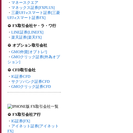
・
マネースクエア
・
マネックス証券[FXPLUS]
・
三菱UFJ eスマート証券[三菱
UFJ eスマート証券FX]
FX取引会社ヤ・ラ・ワ行
・
LINE証券[LINEFX]
・
楽天証券[楽天FX]
オプション取引会社
・
GMO外貨[オプトレ!]
・
GMOクリック証券[外為オプ
ション]
CFD取引会社
・
IG証券CFD
・
サクソバンク証券CFD
・
GMOクリック証券CFD
FX取引会社ア行
・
IG証券[FX]
・
アイネット証券[アイネット
FX]