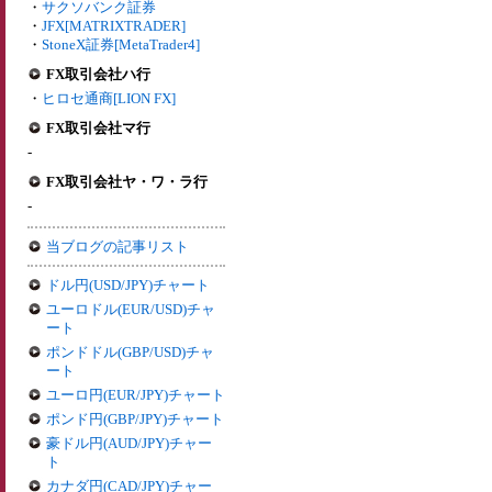
・
サクソバンク証券
・
JFX[MATRIXTRADER]
・
StoneX証券[MetaTrader4]
FX取引会社ハ行
・
ヒロセ通商[LION FX]
FX取引会社マ行
-
FX取引会社ヤ・ワ・ラ行
-
当ブログの記事リスト
ドル円(USD/JPY)チャート
ユーロドル(EUR/USD)チャ
ート
ポンドドル(GBP/USD)チャ
ート
ユーロ円(EUR/JPY)チャート
ポンド円(GBP/JPY)チャート
豪ドル円(AUD/JPY)チャー
ト
カナダ円(CAD/JPY)チャー