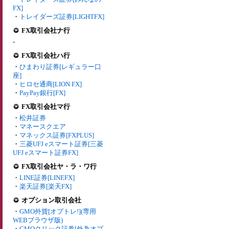
FX]
・
トレイダーズ証券[LIGHTFX]
FX取引会社ナ行
-
FX取引会社ハ行
・
ひまわり証券[レギュラー口
座]
・
ヒロセ通商[LION FX]
・
PayPay銀行[FX]
FX取引会社マ行
・
松井証券
・
マネースクエア
・
マネックス証券[FXPLUS]
・
三菱UFJ eスマート証券[三菱
UFJ eスマート証券FX]
FX取引会社ヤ・ラ・ワ行
・
LINE証券[LINEFX]
・
楽天証券[楽天FX]
オプション取引会社
・
GMO外貨[オプトレ!](専用
WEBブラウザ版)
・
GMOクリック証券[外為オプ