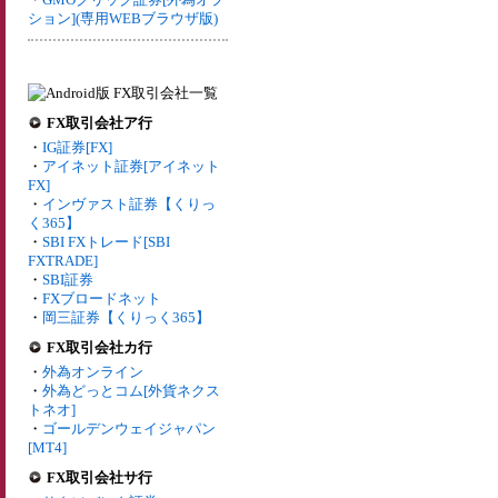
ション](専用WEBブラウザ版)
FX取引会社ア行
・
IG証券[FX]
・
アイネット証券[アイネット
FX]
・
インヴァスト証券【くりっ
く365】
・
SBI FXトレード[SBI
FXTRADE]
・
SBI証券
・
FXブロードネット
・
岡三証券【くりっく365】
FX取引会社カ行
・
外為オンライン
・
外為どっとコム[外貨ネクス
トネオ]
・
ゴールデンウェイジャパン
[MT4]
FX取引会社サ行