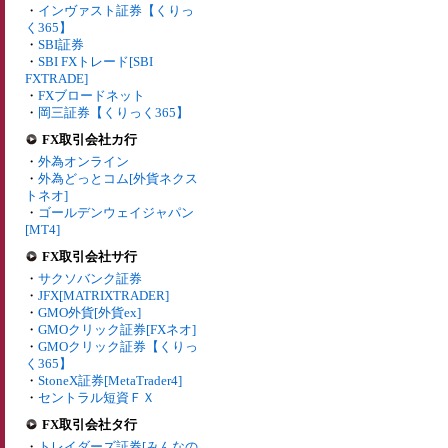
・
インヴァスト証券【くりっ
く365】
・
SBI証券
・
SBI FXトレード[SBI
FXTRADE]
・
FXブロードネット
・
岡三証券【くりっく365】
FX取引会社カ行
・
外為オンライン
・
外為どっとコム[外貨ネクス
トネオ]
・
ゴールデンウェイジャパン
[MT4]
FX取引会社サ行
・
サクソバンク証券
・
JFX[MATRIXTRADER]
・
GMO外貨[外貨ex]
・
GMOクリック証券[FXネオ]
・
GMOクリック証券【くりっ
く365】
・
StoneX証券[MetaTrader4]
・
セントラル短資ＦＸ
FX取引会社タ行
・
トレイダーズ証券[みんなの