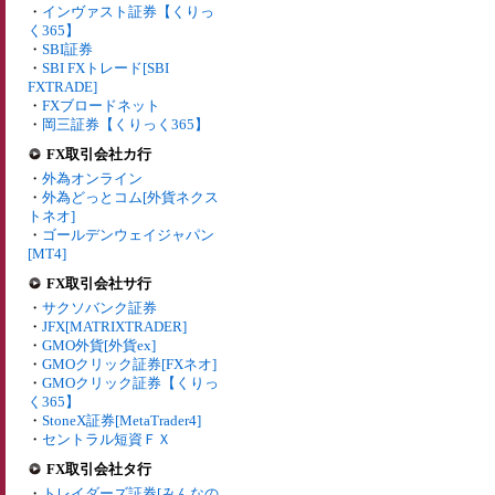
・
インヴァスト証券【くりっ
く365】
・
SBI証券
・
SBI FXトレード[SBI
FXTRADE]
・
FXブロードネット
・
岡三証券【くりっく365】
FX取引会社カ行
・
外為オンライン
・
外為どっとコム[外貨ネクス
トネオ]
・
ゴールデンウェイジャパン
[MT4]
FX取引会社サ行
・
サクソバンク証券
・
JFX[MATRIXTRADER]
・
GMO外貨[外貨ex]
・
GMOクリック証券[FXネオ]
・
GMOクリック証券【くりっ
く365】
・
StoneX証券[MetaTrader4]
・
セントラル短資ＦＸ
FX取引会社タ行
・
トレイダーズ証券[みんなの