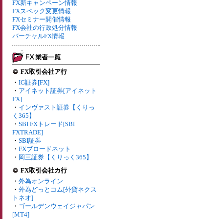
FX新キャンペーン情報
FXスペック変更情報
FXセミナー開催情報
FX会社の行政処分情報
バーチャルFX情報
FX取引会社ア行
・
IG証券[FX]
・
アイネット証券[アイネット
FX]
・
インヴァスト証券【くりっ
く365】
・
SBI FXトレード[SBI
FXTRADE]
・
SBI証券
・
FXブロードネット
・
岡三証券【くりっく365】
FX取引会社カ行
・
外為オンライン
・
外為どっとコム[外貨ネクス
トネオ]
・
ゴールデンウェイジャパン
[MT4]