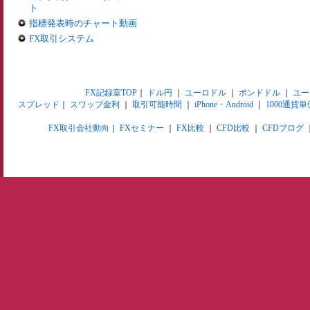
ト
指標発表時のチャート動画
FX取引システム
FX記録室TOP
｜
ドル円
｜
ユーロドル
｜
ポンドドル
｜
ユー
スプレッド
｜
スワップ金利
｜
取引可能時間
｜
iPhone・Android
｜
1000通貨単
FX取引会社動向
｜
FXセミナー
｜
FX比較
｜
CFD比較
｜
CFDブログ