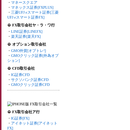
・
マネースクエア
・
マネックス証券[FXPLUS]
・
三菱UFJ eスマート証券[三菱
UFJ eスマート証券FX]
FX取引会社ヤ・ラ・ワ行
・
LINE証券[LINEFX]
・
楽天証券[楽天FX]
オプション取引会社
・
GMO外貨[オプトレ!]
・
GMOクリック証券[外為オプ
ション]
CFD取引会社
・
IG証券CFD
・
サクソバンク証券CFD
・
GMOクリック証券CFD
FX取引会社ア行
・
IG証券[FX]
・
アイネット証券[アイネット
FX]