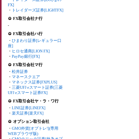
FX]
・
トレイダーズ証券[LIGHTFX]
FX取引会社ナ行
-
FX取引会社ハ行
・
ひまわり証券[レギュラー口
座]
・
ヒロセ通商[LION FX]
・
PayPay銀行[FX]
FX取引会社マ行
・
松井証券
・
マネースクエア
・
マネックス証券[FXPLUS]
・
三菱UFJ eスマート証券[三菱
UFJ eスマート証券FX]
FX取引会社ヤ・ラ・ワ行
・
LINE証券[LINEFX]
・
楽天証券[楽天FX]
オプション取引会社
・
GMO外貨[オプトレ!](専用
WEBブラウザ版)
・
GMOクリック証券[外為オプ