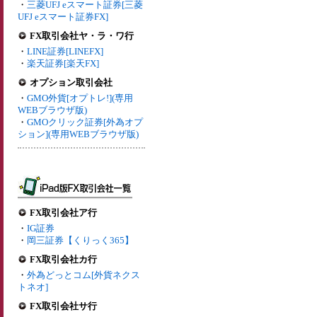
・
三菱UFJ eスマート証券[三菱
UFJ eスマート証券FX]
FX取引会社ヤ・ラ・ワ行
・
LINE証券[LINEFX]
・
楽天証券[楽天FX]
オプション取引会社
・
GMO外貨[オプトレ!](専用
WEBブラウザ版)
・
GMOクリック証券[外為オプ
ション](専用WEBブラウザ版)
FX取引会社ア行
・
IG証券
・
岡三証券【くりっく365】
FX取引会社カ行
・
外為どっとコム[外貨ネクス
トネオ]
FX取引会社サ行