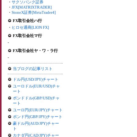
・
サクソバンク証券
・
JFX[MATRIXTRADER]
・
StoneX証券[MetaTrader4]
FX取引会社ハ行
・
ヒロセ通商[LION FX]
FX取引会社マ行
-
FX取引会社ヤ・ワ・ラ行
-
当ブログの記事リスト
ドル円(USD/JPY)チャート
ユーロドル(EUR/USD)チャ
ート
ポンドドル(GBP/USD)チャ
ート
ユーロ円(EUR/JPY)チャート
ポンド円(GBP/JPY)チャート
豪ドル円(AUD/JPY)チャー
ト
カナダ円(CAD/JPY)チャー