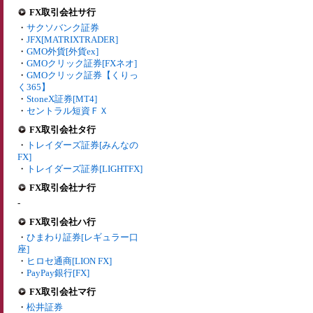
FX取引会社サ行
・
サクソバンク証券
・
JFX[MATRIXTRADER]
・
GMO外貨[外貨ex]
・
GMOクリック証券[FXネオ]
・
GMOクリック証券【くりっ
く365】
・
StoneX証券[MT4]
・
セントラル短資ＦＸ
FX取引会社タ行
・
トレイダーズ証券[みんなの
FX]
・
トレイダーズ証券[LIGHTFX]
FX取引会社ナ行
-
FX取引会社ハ行
・
ひまわり証券[レギュラー口
座]
・
ヒロセ通商[LION FX]
・
PayPay銀行[FX]
FX取引会社マ行
・
松井証券