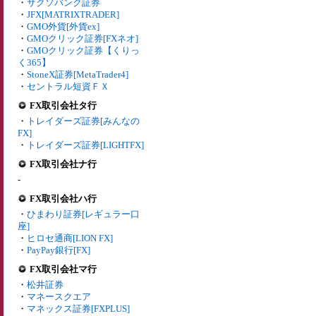
・
サクソバンク証券
・
JFX[MATRIXTRADER]
・
GMO外貨[外貨ex]
・
GMOクリック証券[FXネオ]
・
GMOクリック証券【くりっ
く365】
・
StoneX証券[MetaTrader4]
・
セントラル短資ＦＸ
FX取引会社タ行
・
トレイダーズ証券[みんなの
FX]
・
トレイダーズ証券[LIGHTFX]
FX取引会社ナ行
-
FX取引会社ハ行
・
ひまわり証券[レギュラー口
座]
・
ヒロセ通商[LION FX]
・
PayPay銀行[FX]
FX取引会社マ行
・
松井証券
・
マネースクエア
・
マネックス証券[FXPLUS]