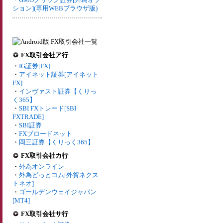
ション](専用WEBブラウザ版)
FX取引会社ア行
・
IG証券[FX]
・
アイネット証券[アイネット
FX]
・
インヴァスト証券【くりっ
く365】
・
SBI FXトレード[SBI
FXTRADE]
・
SBI証券
・
FXブロードネット
・
岡三証券【くりっく365】
FX取引会社カ行
・
外為オンライン
・
外為どっとコム[外貨ネクス
トネオ]
・
ゴールデンウェイジャパン
[MT4]
FX取引会社サ行