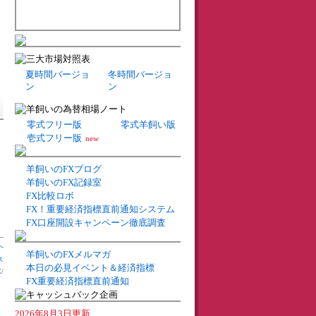
夏時間バージョ
冬時間バージョ
ン
ン
零式フリー版
零式羊飼い版
壱式フリー版
new
羊飼いのFXブログ
羊飼いのFX記録室
FX比較ロボ
FX！重要経済指標直前通知システム
FX口座開設キャンペーン徹底調査
へ
羊飼いのFXメルマガ
ス
本日の必見イベント＆経済指標
X
/
FX重要経済指標直前通知
2026年8月3日更新