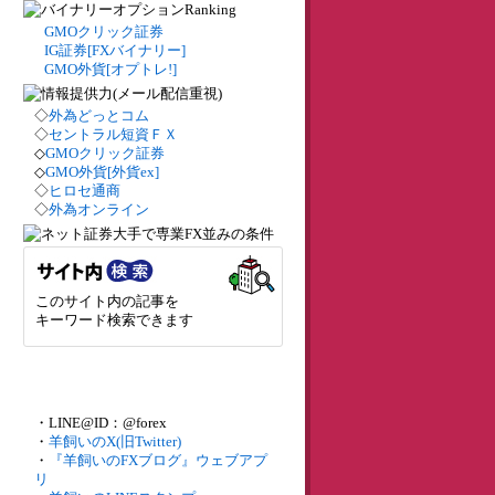
GMOクリック証券
IG証券[FXバイナリー]
GMO外貨[オプトレ!]
◇
外為どっとコム
◇
セントラル短資ＦＸ
◇
GMOクリック証券
◇
GMO外貨[外貨ex]
◇
ヒロセ通商
◇
外為オンライン
このサイト内の記事を
キーワード検索できます
・LINE@ID：@forex
・
羊飼いのX(旧Twitter)
・
『羊飼いのFXブログ』ウェブアプ
リ