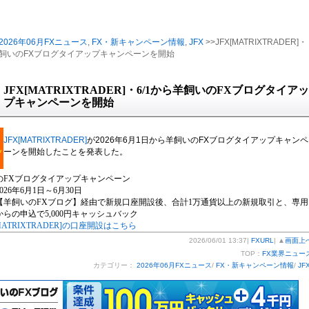
2026年06月FXニュース
,
FX・新キャンペーン情報
,
JFX
>>JFX[MATRIXTRADER]・
羊飼いのFXブログタイアップキャンペーンを開始
JFX[MATRIXTRADER]・6/1から羊飼いのFXブログタイアッ
プキャンペーンを開始
JFX[MATRIXTRADER]
が2026年6月1日から羊飼いのFXブログタイアップキャンペ
ーンを開始したことを発表した。
のFXブログタイアップキャンペーン
26年6月1日～6月30日
【羊飼いのFXブログ】経由で新規口座開設後、合計1万通貨以上の新規取引と、専用
らの申込で5,000円キャッシュバック
[MATRIXTRADER]の口座開設はこちら
2026/06/01 13:37|
FXURL
| ▲
画面上
TOP：
FX業界ニュー
カテゴリー：
2026年06月FXニュース
/
FX・新キャンペーン情報
/
JF