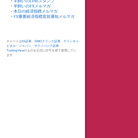
・
羊飼いのLINEスタンプ
・
羊飼いのFXメルマガ
・
本日の経済指標メルマガ
・
FX重要経済指標直前通知メルマガ
チャートは
IG証券
、
GMOクリック証券
、
ゲインキャ
ピタル・ジャパン
、
サクソバンク証券
、
TradingView
のものを正式に許可を得て使用してい
ます