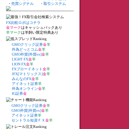
・
売買シグナル
・
取引システム
FX比較ロボはコチラ
金マーク
はキャッシュバックあり
羊マーク
は羊飼い限定特典あり
GMOクリック証券
金
羊
外為どっとコム
金
羊
GMO外貨[外貨ex]
金
羊
LIGHT FX
金
羊
LION FX
金
羊
FXブロードネット
金
羊
JFX[マトリックス]
金
羊
みんなのFX
金
羊
アイネット証券
羊
外為オンライン
金
羊
IG証券
金
GMOクリック証券
金
羊
GMO外貨[外貨ex]
金
羊
アイネット証券
羊
セントラル短資ＦＸ
金
羊