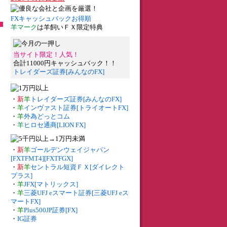
FXキャッシュバックお得順
羊マーク
は羊飼いＦＸ限定特典
当サイト限定！人気！
合計11000円キャッシュバック！！
トレイダーズ証券[みんなのFX]
・
新
羊
トレイダーズ証券[みんなのFX]
・
羊
インヴァスト証券[トライオートFX]
・
羊
外為どっとコム
・
羊
ヒロセ通商[LION FX]
・
新
羊
ゴールデンウェイジャパン
[FXTFMT4][FXTFGX]
・
新
羊
セントラル短資ＦＸ[ダイレクト
プラス]
・
羊
JFX[マトリックス]
・
羊
三菱UFJ eスマート証券[三菱UFJ eス
マートFX]
・
羊
Plus500JP証券[FX]
・
IG証券