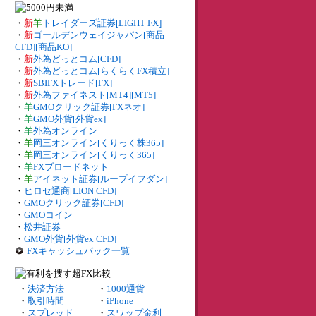
・
新
羊
トレイダーズ証券[LIGHT FX]
・
新
ゴールデンウェイジャパン[商品
CFD][商品KO]
・
新
外為どっとコム[CFD]
・
新
外為どっとコム[らくらくFX積立]
・
新
SBIFXトレード[FX]
・
新
外為ファイネスト[MT4][MT5]
・
羊
GMOクリック証券[FXネオ]
・
羊
GMO外貨[外貨ex]
・
羊
外為オンライン
・
羊
岡三オンライン[くりっく株365]
・
羊
岡三オンライン[くりっく365]
・
羊
FXブロードネット
・
羊
アイネット証券[ループイフダン]
・
ヒロセ通商[LION CFD]
・
GMOクリック証券[CFD]
・
GMOコイン
・
松井証券
・
GMO外貨[外貨ex CFD]
FXキャッシュバック一覧
・
決済方法
・
1000通貨
・
取引時間
・
iPhone
・
スプレッド
・
スワップ金利