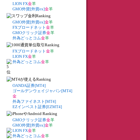
LION FX
金
羊
GMO外貨[外貨ex]
金
羊
GMO外貨[外貨ex]
金
羊
FXブロードネット
金
羊
GMOクリック証券
金
羊
外為どっとコム
金
羊
FXブロードネット
金
羊
LION FX
金
羊
外為どっとコム
金
羊
OANDA証券[MT4]
ゴールデンウェイジャパン[MT4]
金
外為ファイネスト[MT4]
EZインベスト証券[EZMT4]
GMOクリック証券
金
羊
GMO外貨[外貨ex]
金
羊
LION FX
金
羊
外為どっとコム
金
羊