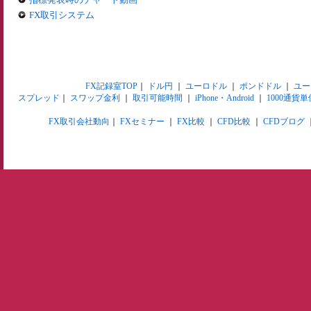
FX取引システム
FX記録室TOP
｜
ドル円
｜
ユーロドル
｜
ポンドドル
｜
ユー
スプレッド
｜
スワップ金利
｜
取引可能時間
｜
iPhone・Android
｜
1000通貨単
FX取引会社動向
｜
FXセミナー
｜
FX比較
｜
CFD比較
｜
CFDブログ