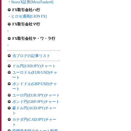
・
StoneX証券[MetaTrader4]
FX取引会社ハ行
・
ヒロセ通商[LION FX]
FX取引会社マ行
-
FX取引会社ヤ・ワ・ラ行
-
当ブログの記事リスト
ドル円(USD/JPY)チャート
ユーロドル(EUR/USD)チャ
ート
ポンドドル(GBP/USD)チャ
ート
ユーロ円(EUR/JPY)チャート
ポンド円(GBP/JPY)チャート
豪ドル円(AUD/JPY)チャー
ト
カナダ円(CAD/JPY)チャー
ト
指標発表時のチャート動画