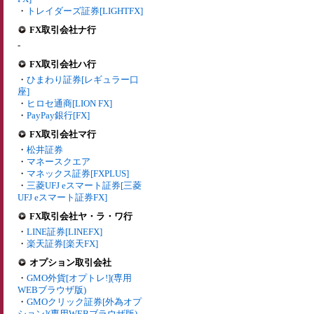
・
トレイダーズ証券[LIGHTFX]
FX取引会社ナ行
-
FX取引会社ハ行
・
ひまわり証券[レギュラー口
座]
・
ヒロセ通商[LION FX]
・
PayPay銀行[FX]
FX取引会社マ行
・
松井証券
・
マネースクエア
・
マネックス証券[FXPLUS]
・
三菱UFJ eスマート証券[三菱
UFJ eスマート証券FX]
FX取引会社ヤ・ラ・ワ行
・
LINE証券[LINEFX]
・
楽天証券[楽天FX]
オプション取引会社
・
GMO外貨[オプトレ!](専用
WEBブラウザ版)
・
GMOクリック証券[外為オプ
ション](専用WEBブラウザ版)