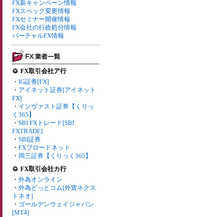
FX新キャンペーン情報
FXスペック変更情報
FXセミナー開催情報
FX会社の行政処分情報
バーチャルFX情報
FX取引会社ア行
・
IG証券[FX]
・
アイネット証券[アイネット
FX]
・
インヴァスト証券【くりっ
く365】
・
SBI FXトレード[SBI
FXTRADE]
・
SBI証券
・
FXブロードネット
・
岡三証券【くりっく365】
FX取引会社カ行
・
外為オンライン
・
外為どっとコム[外貨ネクス
トネオ]
・
ゴールデンウェイジャパン
[MT4]