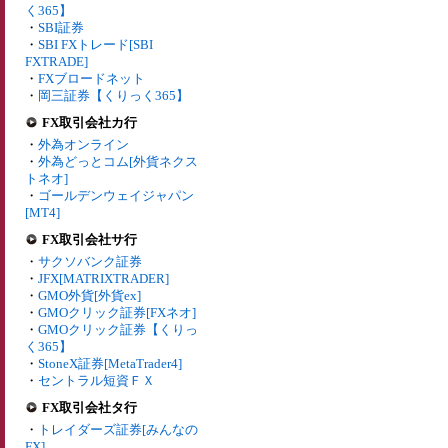
く365】
・
SBI証券
・
SBI FXトレード[SBI
FXTRADE]
・
FXブロードネット
・
岡三証券【くりっく365】
FX取引会社カ行
・
外為オンライン
・
外為どっとコム[外貨ネクス
トネオ]
・
ゴールデンウェイジャパン
[MT4]
FX取引会社サ行
・
サクソバンク証券
・
JFX[MATRIXTRADER]
・
GMO外貨[外貨ex]
・
GMOクリック証券[FXネオ]
・
GMOクリック証券【くりっ
く365】
・
StoneX証券[MetaTrader4]
・
セントラル短資ＦＸ
FX取引会社タ行
・
トレイダーズ証券[みんなの
FX]