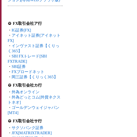
FX取引会社ア行
・
IG証券[FX]
・
アイネット証券[アイネット
FX]
・
インヴァスト証券【くりっ
く365】
・
SBI FXトレード[SBI
FXTRADE]
・
SBI証券
・
FXブロードネット
・
岡三証券【くりっく365】
FX取引会社カ行
・
外為オンライン
・
外為どっとコム[外貨ネクス
トネオ]
・
ゴールデンウェイジャパン
[MT4]
FX取引会社サ行
・
サクソバンク証券
・
JFX[MATRIXTRADER]