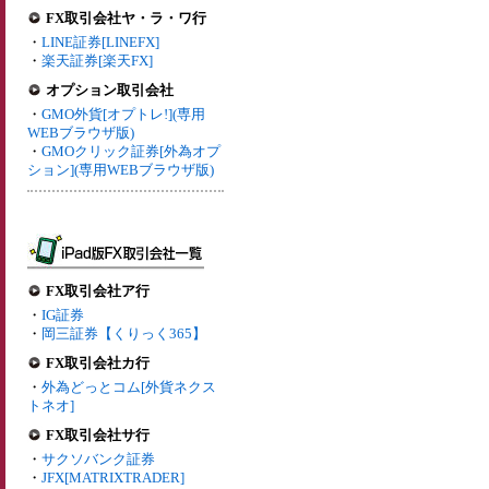
FX取引会社ヤ・ラ・ワ行
・
LINE証券[LINEFX]
・
楽天証券[楽天FX]
オプション取引会社
・
GMO外貨[オプトレ!](専用
WEBブラウザ版)
・
GMOクリック証券[外為オプ
ション](専用WEBブラウザ版)
FX取引会社ア行
・
IG証券
・
岡三証券【くりっく365】
FX取引会社カ行
・
外為どっとコム[外貨ネクス
トネオ]
FX取引会社サ行
・
サクソバンク証券
・
JFX[MATRIXTRADER]