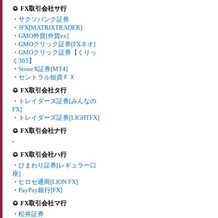
FX取引会社サ行
・
サクソバンク証券
・
JFX[MATRIXTRADER]
・
GMO外貨[外貨ex]
・
GMOクリック証券[FXネオ]
・
GMOクリック証券【くりっ
く365】
・
StoneX証券[MT4]
・
セントラル短資ＦＸ
FX取引会社タ行
・
トレイダーズ証券[みんなの
FX]
・
トレイダーズ証券[LIGHTFX]
FX取引会社ナ行
-
FX取引会社ハ行
・
ひまわり証券[レギュラー口
座]
・
ヒロセ通商[LION FX]
・
PayPay銀行[FX]
FX取引会社マ行
・
松井証券