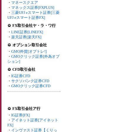
・
マネースクエア
・
マネックス証券[FXPLUS]
・
三菱UFJ eスマート証券[三菱
UFJ eスマート証券FX]
FX取引会社ヤ・ラ・ワ行
・
LINE証券[LINEFX]
・
楽天証券[楽天FX]
オプション取引会社
・
GMO外貨[オプトレ!]
・
GMOクリック証券[外為オプ
ション]
CFD取引会社
・
IG証券CFD
・
サクソバンク証券CFD
・
GMOクリック証券CFD
FX取引会社ア行
・
IG証券[FX]
・
アイネット証券[アイネット
FX]
・
インヴァスト証券【くりっ