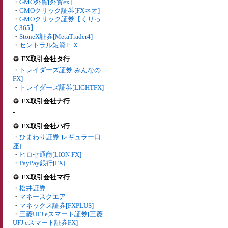
・
GMO外貨[外貨ex]
・
GMOクリック証券[FXネオ]
・
GMOクリック証券【くりっ
く365】
・
StoneX証券[MetaTrader4]
・
セントラル短資ＦＸ
FX取引会社タ行
・
トレイダーズ証券[みんなの
FX]
・
トレイダーズ証券[LIGHTFX]
FX取引会社ナ行
-
FX取引会社ハ行
・
ひまわり証券[レギュラー口
座]
・
ヒロセ通商[LION FX]
・
PayPay銀行[FX]
FX取引会社マ行
・
松井証券
・
マネースクエア
・
マネックス証券[FXPLUS]
・
三菱UFJ eスマート証券[三菱
UFJ eスマート証券FX]