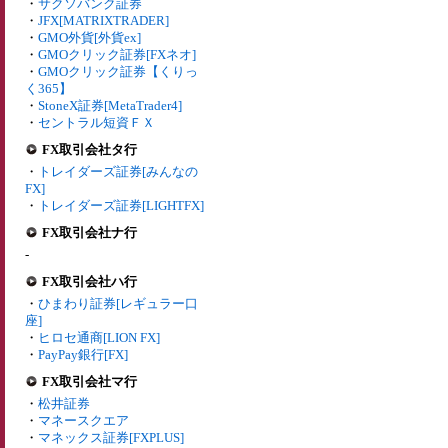
・
サクソバンク証券
・
JFX[MATRIXTRADER]
・
GMO外貨[外貨ex]
・
GMOクリック証券[FXネオ]
・
GMOクリック証券【くりっ
く365】
・
StoneX証券[MetaTrader4]
・
セントラル短資ＦＸ
FX取引会社タ行
・
トレイダーズ証券[みんなの
FX]
・
トレイダーズ証券[LIGHTFX]
FX取引会社ナ行
-
FX取引会社ハ行
・
ひまわり証券[レギュラー口
座]
・
ヒロセ通商[LION FX]
・
PayPay銀行[FX]
FX取引会社マ行
・
松井証券
・
マネースクエア
・
マネックス証券[FXPLUS]