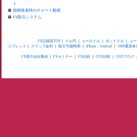
ト
指標発表時のチャート動画
FX取引システム
FX記録室TOP
｜
ドル円
｜
ユーロドル
｜
ポンドドル
｜
ユー
スプレッド
｜
スワップ金利
｜
取引可能時間
｜
iPhone・Android
｜
1000通貨単
FX取引会社動向
｜
FXセミナー
｜
FX比較
｜
CFD比較
｜
CFDブログ