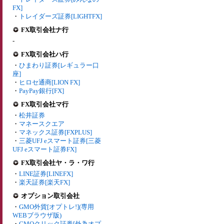
FX]
・
トレイダーズ証券[LIGHTFX]
FX取引会社ナ行
-
FX取引会社ハ行
・
ひまわり証券[レギュラー口
座]
・
ヒロセ通商[LION FX]
・
PayPay銀行[FX]
FX取引会社マ行
・
松井証券
・
マネースクエア
・
マネックス証券[FXPLUS]
・
三菱UFJ eスマート証券[三菱
UFJ eスマート証券FX]
FX取引会社ヤ・ラ・ワ行
・
LINE証券[LINEFX]
・
楽天証券[楽天FX]
オプション取引会社
・
GMO外貨[オプトレ!](専用
WEBブラウザ版)
・
GMOクリック証券[外為オプ