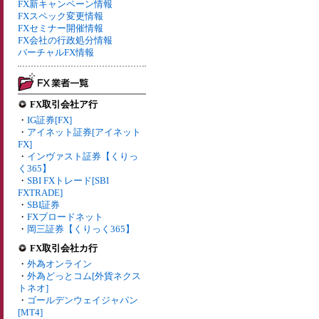
FX新キャンペーン情報
FXスペック変更情報
FXセミナー開催情報
FX会社の行政処分情報
バーチャルFX情報
FX取引会社ア行
・
IG証券[FX]
・
アイネット証券[アイネット
FX]
・
インヴァスト証券【くりっ
く365】
・
SBI FXトレード[SBI
FXTRADE]
・
SBI証券
・
FXブロードネット
・
岡三証券【くりっく365】
FX取引会社カ行
・
外為オンライン
・
外為どっとコム[外貨ネクス
トネオ]
・
ゴールデンウェイジャパン
[MT4]