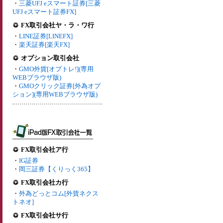
・
三菱UFJ eスマート証券[三菱
UFJ eスマート証券FX]
FX取引会社ヤ・ラ・ワ行
・
LINE証券[LINEFX]
・
楽天証券[楽天FX]
オプション取引会社
・
GMO外貨[オプトレ!](専用
WEBブラウザ版)
・
GMOクリック証券[外為オプ
ション](専用WEBブラウザ版)
FX取引会社ア行
・
IG証券
・
岡三証券【くりっく365】
FX取引会社カ行
・
外為どっとコム[外貨ネクス
トネオ]
FX取引会社サ行