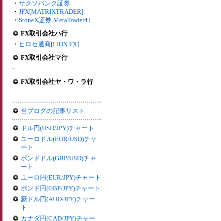
・
サクソバンク証券
・
JFX[MATRIXTRADER]
・
StoneX証券[MetaTrader4]
FX取引会社ハ行
・
ヒロセ通商[LION FX]
FX取引会社マ行
-
FX取引会社ヤ・ワ・ラ行
-
当ブログの記事リスト
ドル円(USD/JPY)チャート
ユーロドル(EUR/USD)チャ
ート
ポンドドル(GBP/USD)チャ
ート
ユーロ円(EUR/JPY)チャート
ポンド円(GBP/JPY)チャート
豪ドル円(AUD/JPY)チャー
ト
カナダ円(CAD/JPY)チャー