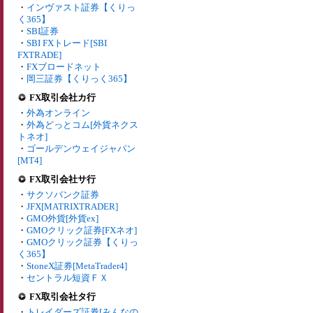
・
インヴァスト証券【くりっ
く365】
・
SBI証券
・
SBI FXトレード[SBI
FXTRADE]
・
FXブロードネット
・
岡三証券【くりっく365】
FX取引会社カ行
・
外為オンライン
・
外為どっとコム[外貨ネクス
トネオ]
・
ゴールデンウェイジャパン
[MT4]
FX取引会社サ行
・
サクソバンク証券
・
JFX[MATRIXTRADER]
・
GMO外貨[外貨ex]
・
GMOクリック証券[FXネオ]
・
GMOクリック証券【くりっ
く365】
・
StoneX証券[MetaTrader4]
・
セントラル短資ＦＸ
FX取引会社タ行
・
トレイダーズ証券[みんなの