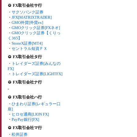
FX取引会社サ行
・
サクソバンク証券
・
JFX[MATRIXTRADER]
・
GMO外貨[外貨ex]
・
GMOクリック証券[FXネオ]
・
GMOクリック証券【くりっ
く365】
・
StoneX証券[MT4]
・
セントラル短資ＦＸ
FX取引会社タ行
・
トレイダーズ証券[みんなの
FX]
・
トレイダーズ証券[LIGHTFX]
FX取引会社ナ行
-
FX取引会社ハ行
・
ひまわり証券[レギュラー口
座]
・
ヒロセ通商[LION FX]
・
PayPay銀行[FX]
FX取引会社マ行
・
松井証券