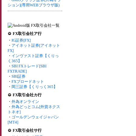
ション](専用WEBブラウザ版)
FX取引会社ア行
・
IG証券[FX]
・
アイネット証券[アイネット
FX]
・
インヴァスト証券【くりっ
く365】
・
SBI FXトレード[SBI
FXTRADE]
・
SBI証券
・
FXブロードネット
・
岡三証券【くりっく365】
FX取引会社カ行
・
外為オンライン
・
外為どっとコム[外貨ネクス
トネオ]
・
ゴールデンウェイジャパン
[MT4]
FX取引会社サ行