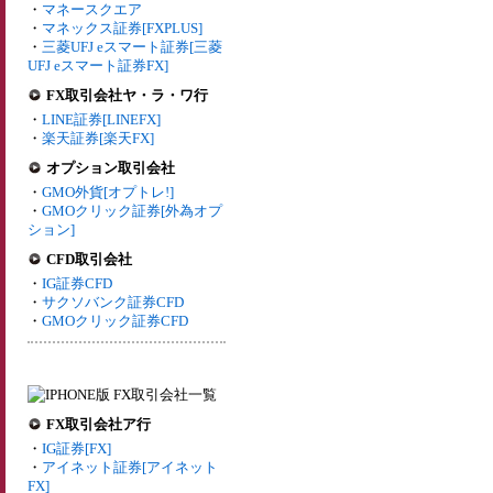
・
マネースクエア
・
マネックス証券[FXPLUS]
・
三菱UFJ eスマート証券[三菱
UFJ eスマート証券FX]
FX取引会社ヤ・ラ・ワ行
・
LINE証券[LINEFX]
・
楽天証券[楽天FX]
オプション取引会社
・
GMO外貨[オプトレ!]
・
GMOクリック証券[外為オプ
ション]
CFD取引会社
・
IG証券CFD
・
サクソバンク証券CFD
・
GMOクリック証券CFD
FX取引会社ア行
・
IG証券[FX]
・
アイネット証券[アイネット
FX]