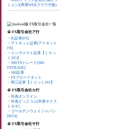
ション](専用WEBブラウザ版)
FX取引会社ア行
・
IG証券[FX]
・
アイネット証券[アイネット
FX]
・
インヴァスト証券【くりっ
く365】
・
SBI FXトレード[SBI
FXTRADE]
・
SBI証券
・
FXブロードネット
・
岡三証券【くりっく365】
FX取引会社カ行
・
外為オンライン
・
外為どっとコム[外貨ネクス
トネオ]
・
ゴールデンウェイジャパン
[MT4]
FX取引会社サ行