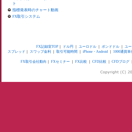
ト
指標発表時のチャート動画
FX取引システム
FX記録室TOP
｜
ドル円
｜
ユーロドル
｜
ポンドドル
｜
ユー
スプレッド
｜
スワップ金利
｜
取引可能時間
｜
iPhone・Android
｜
1000通貨単
FX取引会社動向
｜
FXセミナー
｜
FX比較
｜
CFD比較
｜
CFDブログ