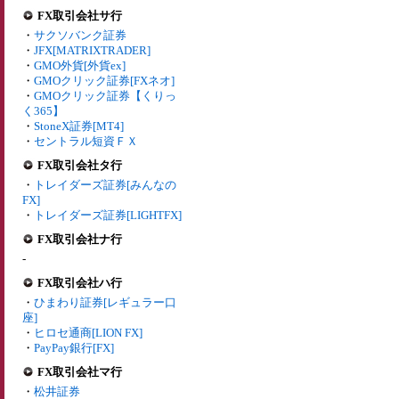
FX取引会社サ行
・
サクソバンク証券
・
JFX[MATRIXTRADER]
・
GMO外貨[外貨ex]
・
GMOクリック証券[FXネオ]
・
GMOクリック証券【くりっ
く365】
・
StoneX証券[MT4]
・
セントラル短資ＦＸ
FX取引会社タ行
・
トレイダーズ証券[みんなの
FX]
・
トレイダーズ証券[LIGHTFX]
FX取引会社ナ行
-
FX取引会社ハ行
・
ひまわり証券[レギュラー口
座]
・
ヒロセ通商[LION FX]
・
PayPay銀行[FX]
FX取引会社マ行
・
松井証券