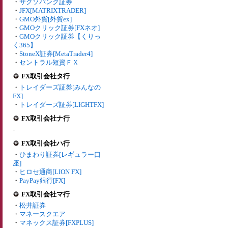
・
サクソバンク証券
・
JFX[MATRIXTRADER]
・
GMO外貨[外貨ex]
・
GMOクリック証券[FXネオ]
・
GMOクリック証券【くりっ
く365】
・
StoneX証券[MetaTrader4]
・
セントラル短資ＦＸ
FX取引会社タ行
・
トレイダーズ証券[みんなの
FX]
・
トレイダーズ証券[LIGHTFX]
FX取引会社ナ行
-
FX取引会社ハ行
・
ひまわり証券[レギュラー口
座]
・
ヒロセ通商[LION FX]
・
PayPay銀行[FX]
FX取引会社マ行
・
松井証券
・
マネースクエア
・
マネックス証券[FXPLUS]