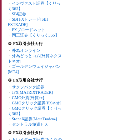
・
インヴァスト証券【くりっ
く365】
・
SBI証券
・
SBI FXトレード[SBI
FXTRADE]
・
FXブロードネット
・
岡三証券【くりっく365】
FX取引会社カ行
・
外為オンライン
・
外為どっとコム[外貨ネクス
トネオ]
・
ゴールデンウェイジャパン
[MT4]
FX取引会社サ行
・
サクソバンク証券
・
JFX[MATRIXTRADER]
・
GMO外貨[外貨ex]
・
GMOクリック証券[FXネオ]
・
GMOクリック証券【くりっ
く365】
・
StoneX証券[MetaTrader4]
・
セントラル短資ＦＸ
FX取引会社タ行
・
トレイダーズ証券[みんなの