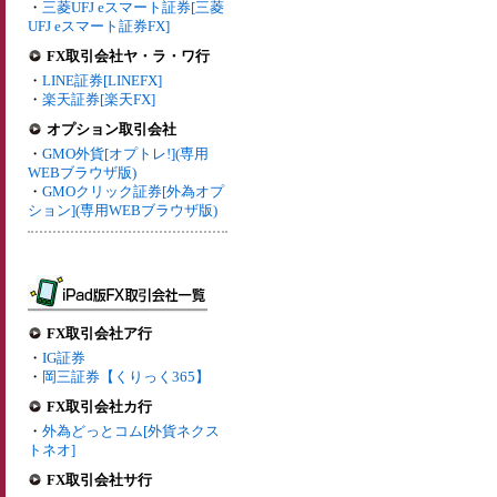
・
三菱UFJ eスマート証券[三菱
UFJ eスマート証券FX]
FX取引会社ヤ・ラ・ワ行
・
LINE証券[LINEFX]
・
楽天証券[楽天FX]
オプション取引会社
・
GMO外貨[オプトレ!](専用
WEBブラウザ版)
・
GMOクリック証券[外為オプ
ション](専用WEBブラウザ版)
FX取引会社ア行
・
IG証券
・
岡三証券【くりっく365】
FX取引会社カ行
・
外為どっとコム[外貨ネクス
トネオ]
FX取引会社サ行