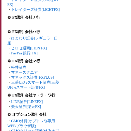
FX]
・
トレイダーズ証券[LIGHTFX]
FX取引会社ナ行
-
FX取引会社ハ行
・
ひまわり証券[レギュラー口
座]
・
ヒロセ通商[LION FX]
・
PayPay銀行[FX]
FX取引会社マ行
・
松井証券
・
マネースクエア
・
マネックス証券[FXPLUS]
・
三菱UFJ eスマート証券[三菱
UFJ eスマート証券FX]
FX取引会社ヤ・ラ・ワ行
・
LINE証券[LINEFX]
・
楽天証券[楽天FX]
オプション取引会社
・
GMO外貨[オプトレ!](専用
WEBブラウザ版)
・
GMOクリック証券[外為オプ