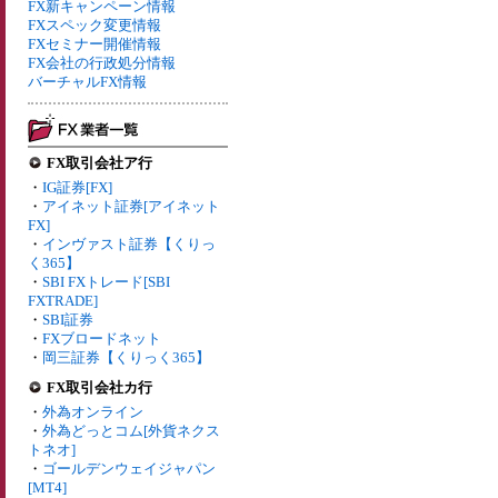
FX新キャンペーン情報
FXスペック変更情報
FXセミナー開催情報
FX会社の行政処分情報
バーチャルFX情報
FX取引会社ア行
・
IG証券[FX]
・
アイネット証券[アイネット
FX]
・
インヴァスト証券【くりっ
く365】
・
SBI FXトレード[SBI
FXTRADE]
・
SBI証券
・
FXブロードネット
・
岡三証券【くりっく365】
FX取引会社カ行
・
外為オンライン
・
外為どっとコム[外貨ネクス
トネオ]
・
ゴールデンウェイジャパン
[MT4]