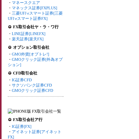
・
マネースクエア
・
マネックス証券[FXPLUS]
・
三菱UFJ eスマート証券[三菱
UFJ eスマート証券FX]
FX取引会社ヤ・ラ・ワ行
・
LINE証券[LINEFX]
・
楽天証券[楽天FX]
オプション取引会社
・
GMO外貨[オプトレ!]
・
GMOクリック証券[外為オプ
ション]
CFD取引会社
・
IG証券CFD
・
サクソバンク証券CFD
・
GMOクリック証券CFD
FX取引会社ア行
・
IG証券[FX]
・
アイネット証券[アイネット
FX]