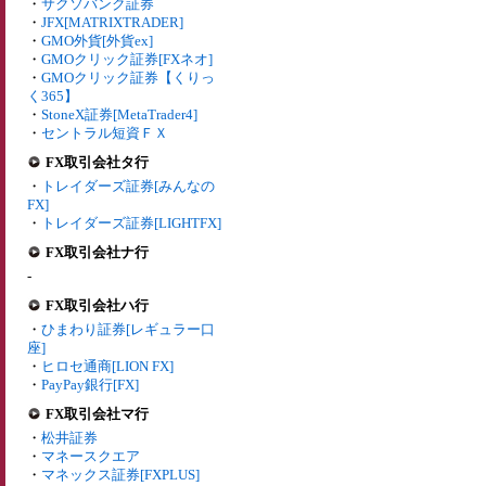
・
サクソバンク証券
・
JFX[MATRIXTRADER]
・
GMO外貨[外貨ex]
・
GMOクリック証券[FXネオ]
・
GMOクリック証券【くりっ
く365】
・
StoneX証券[MetaTrader4]
・
セントラル短資ＦＸ
FX取引会社タ行
・
トレイダーズ証券[みんなの
FX]
・
トレイダーズ証券[LIGHTFX]
FX取引会社ナ行
-
FX取引会社ハ行
・
ひまわり証券[レギュラー口
座]
・
ヒロセ通商[LION FX]
・
PayPay銀行[FX]
FX取引会社マ行
・
松井証券
・
マネースクエア
・
マネックス証券[FXPLUS]