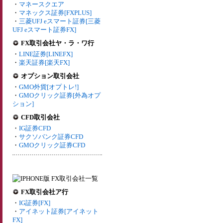
・
マネースクエア
・
マネックス証券[FXPLUS]
・
三菱UFJ eスマート証券[三菱
UFJ eスマート証券FX]
FX取引会社ヤ・ラ・ワ行
・
LINE証券[LINEFX]
・
楽天証券[楽天FX]
オプション取引会社
・
GMO外貨[オプトレ!]
・
GMOクリック証券[外為オプ
ション]
CFD取引会社
・
IG証券CFD
・
サクソバンク証券CFD
・
GMOクリック証券CFD
FX取引会社ア行
・
IG証券[FX]
・
アイネット証券[アイネット
FX]