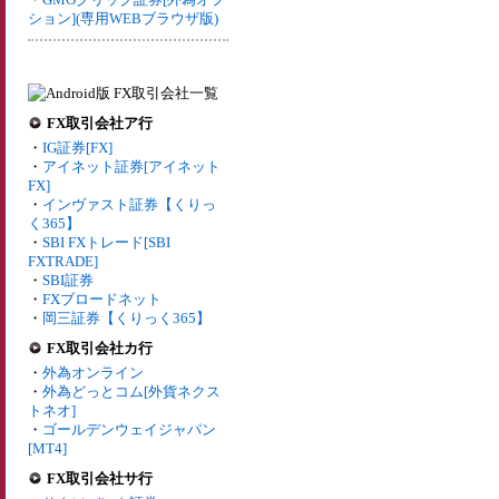
ション](専用WEBブラウザ版)
FX取引会社ア行
・
IG証券[FX]
・
アイネット証券[アイネット
FX]
・
インヴァスト証券【くりっ
く365】
・
SBI FXトレード[SBI
FXTRADE]
・
SBI証券
・
FXブロードネット
・
岡三証券【くりっく365】
FX取引会社カ行
・
外為オンライン
・
外為どっとコム[外貨ネクス
トネオ]
・
ゴールデンウェイジャパン
[MT4]
FX取引会社サ行