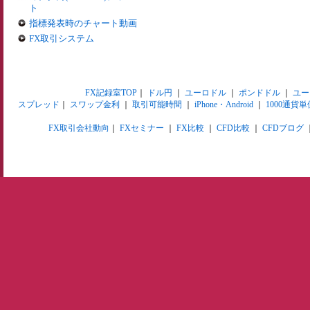
ト
指標発表時のチャート動画
FX取引システム
FX記録室TOP
｜
ドル円
｜
ユーロドル
｜
ポンドドル
｜
ユー
スプレッド
｜
スワップ金利
｜
取引可能時間
｜
iPhone・Android
｜
1000通貨単
FX取引会社動向
｜
FXセミナー
｜
FX比較
｜
CFD比較
｜
CFDブログ