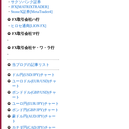
・
サクソバンク証券
・
JFX[MATRIXTRADER]
・
StoneX証券[MetaTrader4]
FX取引会社ハ行
・
ヒロセ通商[LION FX]
FX取引会社マ行
-
FX取引会社ヤ・ワ・ラ行
-
当ブログの記事リスト
ドル円(USD/JPY)チャート
ユーロドル(EUR/USD)チャ
ート
ポンドドル(GBP/USD)チャ
ート
ユーロ円(EUR/JPY)チャート
ポンド円(GBP/JPY)チャート
豪ドル円(AUD/JPY)チャー
ト
カナダ円(CAD/JPY)チャー