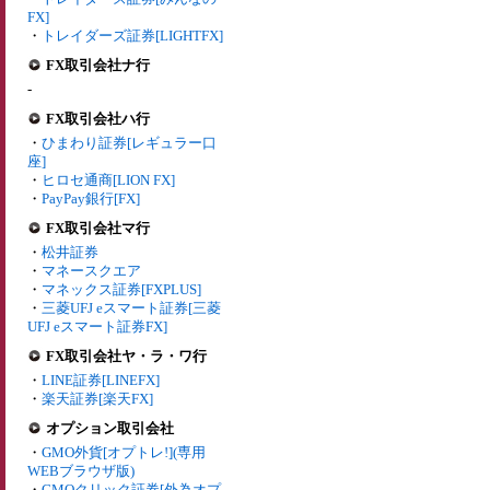
FX]
・
トレイダーズ証券[LIGHTFX]
FX取引会社ナ行
-
FX取引会社ハ行
・
ひまわり証券[レギュラー口
座]
・
ヒロセ通商[LION FX]
・
PayPay銀行[FX]
FX取引会社マ行
・
松井証券
・
マネースクエア
・
マネックス証券[FXPLUS]
・
三菱UFJ eスマート証券[三菱
UFJ eスマート証券FX]
FX取引会社ヤ・ラ・ワ行
・
LINE証券[LINEFX]
・
楽天証券[楽天FX]
オプション取引会社
・
GMO外貨[オプトレ!](専用
WEBブラウザ版)
・
GMOクリック証券[外為オプ