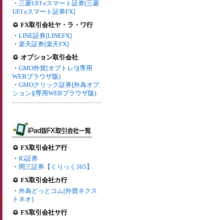
・
三菱UFJ eスマート証券[三菱
UFJ eスマート証券FX]
FX取引会社ヤ・ラ・ワ行
・
LINE証券[LINEFX]
・
楽天証券[楽天FX]
オプション取引会社
・
GMO外貨[オプトレ!](専用
WEBブラウザ版)
・
GMOクリック証券[外為オプ
ション](専用WEBブラウザ版)
FX取引会社ア行
・
IG証券
・
岡三証券【くりっく365】
FX取引会社カ行
・
外為どっとコム[外貨ネクス
トネオ]
FX取引会社サ行