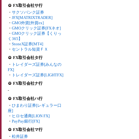
FX取引会社サ行
・
サクソバンク証券
・
JFX[MATRIXTRADER]
・
GMO外貨[外貨ex]
・
GMOクリック証券[FXネオ]
・
GMOクリック証券【くりっ
く365】
・
StoneX証券[MT4]
・
セントラル短資ＦＸ
FX取引会社タ行
・
トレイダーズ証券[みんなの
FX]
・
トレイダーズ証券[LIGHTFX]
FX取引会社ナ行
-
FX取引会社ハ行
・
ひまわり証券[レギュラー口
座]
・
ヒロセ通商[LION FX]
・
PayPay銀行[FX]
FX取引会社マ行
・
松井証券