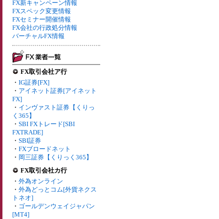
FX新キャンペーン情報
FXスペック変更情報
FXセミナー開催情報
FX会社の行政処分情報
バーチャルFX情報
FX取引会社ア行
・
IG証券[FX]
・
アイネット証券[アイネット
FX]
・
インヴァスト証券【くりっ
く365】
・
SBI FXトレード[SBI
FXTRADE]
・
SBI証券
・
FXブロードネット
・
岡三証券【くりっく365】
FX取引会社カ行
・
外為オンライン
・
外為どっとコム[外貨ネクス
トネオ]
・
ゴールデンウェイジャパン
[MT4]