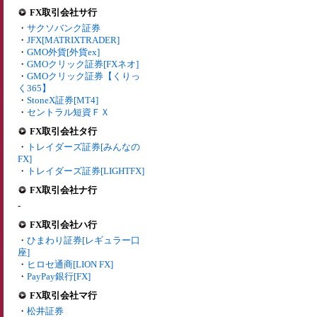
FX取引会社サ行
・
サクソバンク証券
・
JFX[MATRIXTRADER]
・
GMO外貨[外貨ex]
・
GMOクリック証券[FXネオ]
・
GMOクリック証券【くりっ
く365】
・
StoneX証券[MT4]
・
セントラル短資ＦＸ
FX取引会社タ行
・
トレイダーズ証券[みんなの
FX]
・
トレイダーズ証券[LIGHTFX]
FX取引会社ナ行
-
FX取引会社ハ行
・
ひまわり証券[レギュラー口
座]
・
ヒロセ通商[LION FX]
・
PayPay銀行[FX]
FX取引会社マ行
・
松井証券