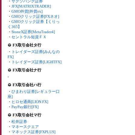
・
サクソバンク証券
・
JFX[MATRIXTRADER]
・
GMO外貨[外貨ex]
・
GMOクリック証券[FXネオ]
・
GMOクリック証券【くりっ
く365】
・
StoneX証券[MetaTrader4]
・
セントラル短資ＦＸ
FX取引会社タ行
・
トレイダーズ証券[みんなの
FX]
・
トレイダーズ証券[LIGHTFX]
FX取引会社ナ行
-
FX取引会社ハ行
・
ひまわり証券[レギュラー口
座]
・
ヒロセ通商[LION FX]
・
PayPay銀行[FX]
FX取引会社マ行
・
松井証券
・
マネースクエア
・
マネックス証券[FXPLUS]