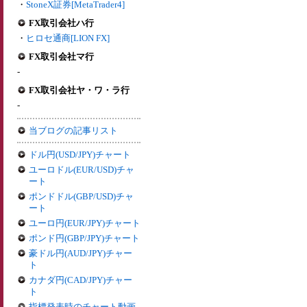
・
StoneX証券[MetaTrader4]
FX取引会社ハ行
・
ヒロセ通商[LION FX]
FX取引会社マ行
-
FX取引会社ヤ・ワ・ラ行
-
当ブログの記事リスト
ドル円(USD/JPY)チャート
ユーロドル(EUR/USD)チャ
ート
ポンドドル(GBP/USD)チャ
ート
ユーロ円(EUR/JPY)チャート
ポンド円(GBP/JPY)チャート
豪ドル円(AUD/JPY)チャー
ト
カナダ円(CAD/JPY)チャー
ト
指標発表時のチャート動画