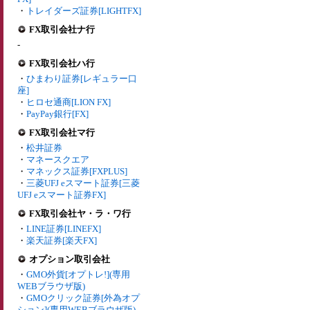
・
トレイダーズ証券[LIGHTFX]
FX取引会社ナ行
-
FX取引会社ハ行
・
ひまわり証券[レギュラー口
座]
・
ヒロセ通商[LION FX]
・
PayPay銀行[FX]
FX取引会社マ行
・
松井証券
・
マネースクエア
・
マネックス証券[FXPLUS]
・
三菱UFJ eスマート証券[三菱
UFJ eスマート証券FX]
FX取引会社ヤ・ラ・ワ行
・
LINE証券[LINEFX]
・
楽天証券[楽天FX]
オプション取引会社
・
GMO外貨[オプトレ!](専用
WEBブラウザ版)
・
GMOクリック証券[外為オプ
ション](専用WEBブラウザ版)