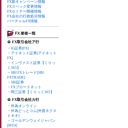
FX新キャンペーン情報
FXスペック変更情報
FXセミナー開催情報
FX会社の行政処分情報
バーチャルFX情報
FX取引会社ア行
・
IG証券[FX]
・
アイネット証券[アイネット
FX]
・
インヴァスト証券【くりっ
く365】
・
SBI FXトレード[SBI
FXTRADE]
・
SBI証券
・
FXブロードネット
・
岡三証券【くりっく365】
FX取引会社カ行
・
外為オンライン
・
外為どっとコム[外貨ネクス
トネオ]
・
ゴールデンウェイジャパン
[MT4]