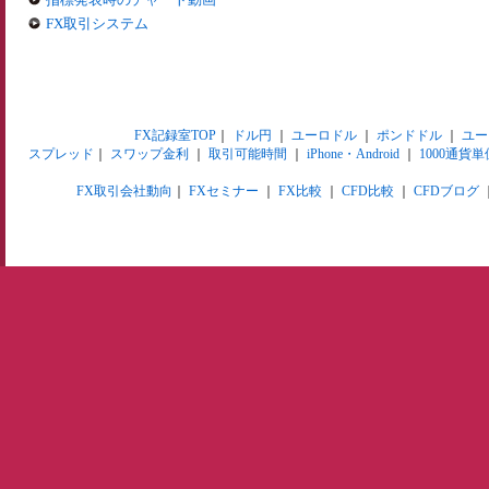
FX取引システム
FX記録室TOP
｜
ドル円
｜
ユーロドル
｜
ポンドドル
｜
ユー
スプレッド
｜
スワップ金利
｜
取引可能時間
｜
iPhone・Android
｜
1000通貨単
FX取引会社動向
｜
FXセミナー
｜
FX比較
｜
CFD比較
｜
CFDブログ