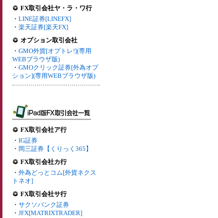
FX取引会社ヤ・ラ・ワ行
・
LINE証券[LINEFX]
・
楽天証券[楽天FX]
オプション取引会社
・
GMO外貨[オプトレ!](専用
WEBブラウザ版)
・
GMOクリック証券[外為オプ
ション](専用WEBブラウザ版)
FX取引会社ア行
・
IG証券
・
岡三証券【くりっく365】
FX取引会社カ行
・
外為どっとコム[外貨ネクス
トネオ]
FX取引会社サ行
・
サクソバンク証券
・
JFX[MATRIXTRADER]