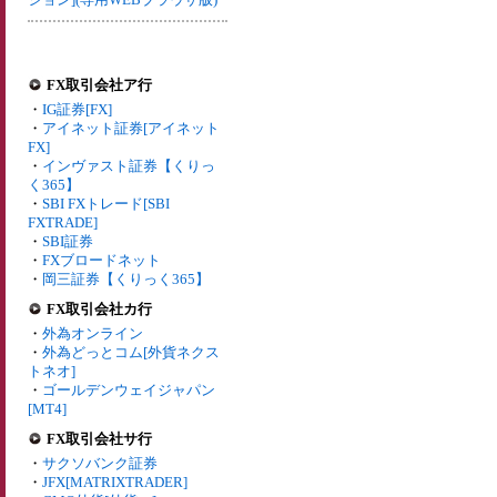
FX取引会社ア行
・
IG証券[FX]
・
アイネット証券[アイネット
FX]
・
インヴァスト証券【くりっ
く365】
・
SBI FXトレード[SBI
FXTRADE]
・
SBI証券
・
FXブロードネット
・
岡三証券【くりっく365】
FX取引会社カ行
・
外為オンライン
・
外為どっとコム[外貨ネクス
トネオ]
・
ゴールデンウェイジャパン
[MT4]
FX取引会社サ行
・
サクソバンク証券
・
JFX[MATRIXTRADER]