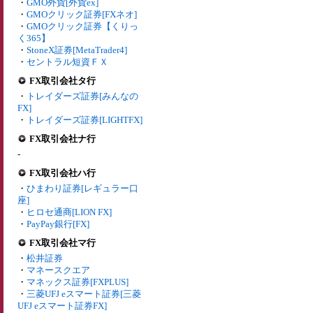
・
GMO外貨[外貨ex]
・
GMOクリック証券[FXネオ]
・
GMOクリック証券【くりっ
く365】
・
StoneX証券[MetaTrader4]
・
セントラル短資ＦＸ
FX取引会社タ行
・
トレイダーズ証券[みんなの
FX]
・
トレイダーズ証券[LIGHTFX]
FX取引会社ナ行
-
FX取引会社ハ行
・
ひまわり証券[レギュラー口
座]
・
ヒロセ通商[LION FX]
・
PayPay銀行[FX]
FX取引会社マ行
・
松井証券
・
マネースクエア
・
マネックス証券[FXPLUS]
・
三菱UFJ eスマート証券[三菱
UFJ eスマート証券FX]