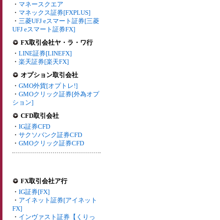
・
マネースクエア
・
マネックス証券[FXPLUS]
・
三菱UFJ eスマート証券[三菱
UFJ eスマート証券FX]
FX取引会社ヤ・ラ・ワ行
・
LINE証券[LINEFX]
・
楽天証券[楽天FX]
オプション取引会社
・
GMO外貨[オプトレ!]
・
GMOクリック証券[外為オプ
ション]
CFD取引会社
・
IG証券CFD
・
サクソバンク証券CFD
・
GMOクリック証券CFD
FX取引会社ア行
・
IG証券[FX]
・
アイネット証券[アイネット
FX]
・
インヴァスト証券【くりっ