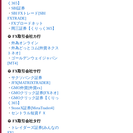
く365】
・
SBI証券
・
SBI FXトレード[SBI
FXTRADE]
・
FXブロードネット
・
岡三証券【くりっく365】
FX取引会社カ行
・
外為オンライン
・
外為どっとコム[外貨ネクス
トネオ]
・
ゴールデンウェイジャパン
[MT4]
FX取引会社サ行
・
サクソバンク証券
・
JFX[MATRIXTRADER]
・
GMO外貨[外貨ex]
・
GMOクリック証券[FXネオ]
・
GMOクリック証券【くりっ
く365】
・
StoneX証券[MetaTrader4]
・
セントラル短資ＦＸ
FX取引会社タ行
・
トレイダーズ証券[みんなの
FX]