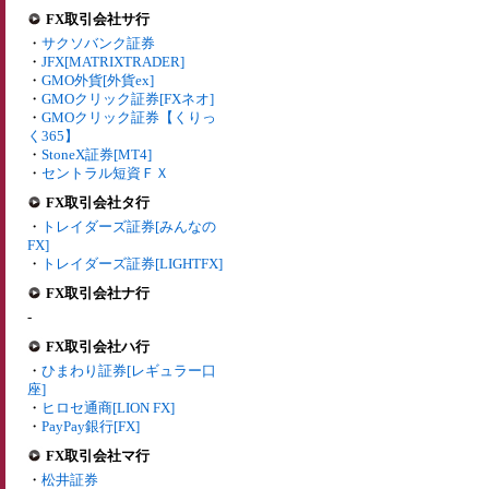
FX取引会社サ行
・
サクソバンク証券
・
JFX[MATRIXTRADER]
・
GMO外貨[外貨ex]
・
GMOクリック証券[FXネオ]
・
GMOクリック証券【くりっ
く365】
・
StoneX証券[MT4]
・
セントラル短資ＦＸ
FX取引会社タ行
・
トレイダーズ証券[みんなの
FX]
・
トレイダーズ証券[LIGHTFX]
FX取引会社ナ行
-
FX取引会社ハ行
・
ひまわり証券[レギュラー口
座]
・
ヒロセ通商[LION FX]
・
PayPay銀行[FX]
FX取引会社マ行
・
松井証券