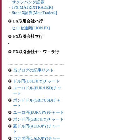
・
サクソバンク証券
・
JFX[MATRIXTRADER]
・
StoneX証券[MetaTrader4]
FX取引会社ハ行
・
ヒロセ通商[LION FX]
FX取引会社マ行
-
FX取引会社ヤ・ワ・ラ行
-
当ブログの記事リスト
ドル円(USD/JPY)チャート
ユーロドル(EUR/USD)チャ
ート
ポンドドル(GBP/USD)チャ
ート
ユーロ円(EUR/JPY)チャート
ポンド円(GBP/JPY)チャート
豪ドル円(AUD/JPY)チャー
ト
カナダ円(CAD/JPY)チャー