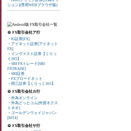
ション](専用WEBブラウザ版)
FX取引会社ア行
・
IG証券[FX]
・
アイネット証券[アイネット
FX]
・
インヴァスト証券【くりっ
く365】
・
SBI FXトレード[SBI
FXTRADE]
・
SBI証券
・
FXブロードネット
・
岡三証券【くりっく365】
FX取引会社カ行
・
外為オンライン
・
外為どっとコム[外貨ネクス
トネオ]
・
ゴールデンウェイジャパン
[MT4]
FX取引会社サ行