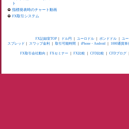
ト
指標発表時のチャート動画
FX取引システム
FX記録室TOP
｜
ドル円
｜
ユーロドル
｜
ポンドドル
｜
ユー
スプレッド
｜
スワップ金利
｜
取引可能時間
｜
iPhone・Android
｜
1000通貨単
FX取引会社動向
｜
FXセミナー
｜
FX比較
｜
CFD比較
｜
CFDブログ