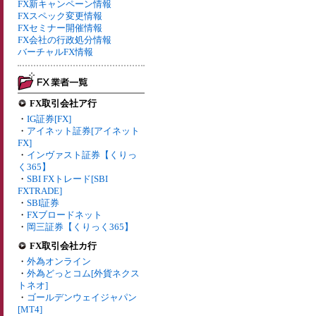
FX新キャンペーン情報
FXスペック変更情報
FXセミナー開催情報
FX会社の行政処分情報
バーチャルFX情報
FX取引会社ア行
・
IG証券[FX]
・
アイネット証券[アイネット
FX]
・
インヴァスト証券【くりっ
く365】
・
SBI FXトレード[SBI
FXTRADE]
・
SBI証券
・
FXブロードネット
・
岡三証券【くりっく365】
FX取引会社カ行
・
外為オンライン
・
外為どっとコム[外貨ネクス
トネオ]
・
ゴールデンウェイジャパン
[MT4]