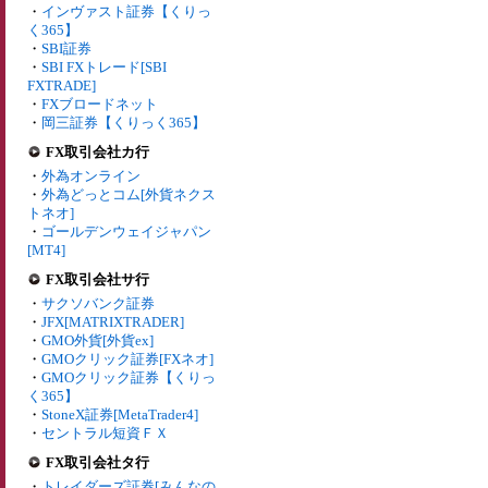
・
インヴァスト証券【くりっ
く365】
・
SBI証券
・
SBI FXトレード[SBI
FXTRADE]
・
FXブロードネット
・
岡三証券【くりっく365】
FX取引会社カ行
・
外為オンライン
・
外為どっとコム[外貨ネクス
トネオ]
・
ゴールデンウェイジャパン
[MT4]
FX取引会社サ行
・
サクソバンク証券
・
JFX[MATRIXTRADER]
・
GMO外貨[外貨ex]
・
GMOクリック証券[FXネオ]
・
GMOクリック証券【くりっ
く365】
・
StoneX証券[MetaTrader4]
・
セントラル短資ＦＸ
FX取引会社タ行
・
トレイダーズ証券[みんなの