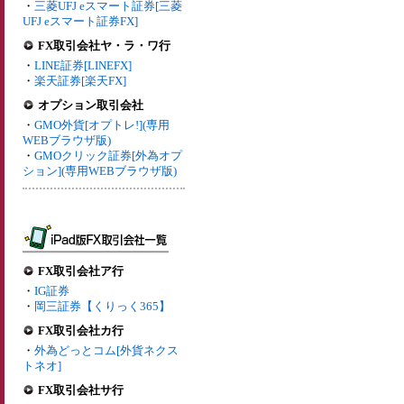
・
三菱UFJ eスマート証券[三菱
UFJ eスマート証券FX]
FX取引会社ヤ・ラ・ワ行
・
LINE証券[LINEFX]
・
楽天証券[楽天FX]
オプション取引会社
・
GMO外貨[オプトレ!](専用
WEBブラウザ版)
・
GMOクリック証券[外為オプ
ション](専用WEBブラウザ版)
FX取引会社ア行
・
IG証券
・
岡三証券【くりっく365】
FX取引会社カ行
・
外為どっとコム[外貨ネクス
トネオ]
FX取引会社サ行