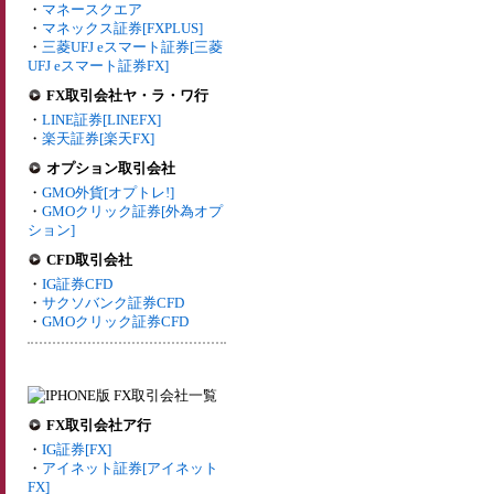
・
マネースクエア
・
マネックス証券[FXPLUS]
・
三菱UFJ eスマート証券[三菱
UFJ eスマート証券FX]
FX取引会社ヤ・ラ・ワ行
・
LINE証券[LINEFX]
・
楽天証券[楽天FX]
オプション取引会社
・
GMO外貨[オプトレ!]
・
GMOクリック証券[外為オプ
ション]
CFD取引会社
・
IG証券CFD
・
サクソバンク証券CFD
・
GMOクリック証券CFD
FX取引会社ア行
・
IG証券[FX]
・
アイネット証券[アイネット
FX]