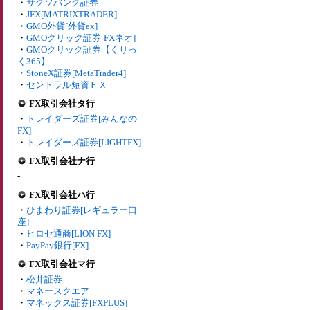
・
サクソバンク証券
・
JFX[MATRIXTRADER]
・
GMO外貨[外貨ex]
・
GMOクリック証券[FXネオ]
・
GMOクリック証券【くりっ
く365】
・
StoneX証券[MetaTrader4]
・
セントラル短資ＦＸ
FX取引会社タ行
・
トレイダーズ証券[みんなの
FX]
・
トレイダーズ証券[LIGHTFX]
FX取引会社ナ行
-
FX取引会社ハ行
・
ひまわり証券[レギュラー口
座]
・
ヒロセ通商[LION FX]
・
PayPay銀行[FX]
FX取引会社マ行
・
松井証券
・
マネースクエア
・
マネックス証券[FXPLUS]