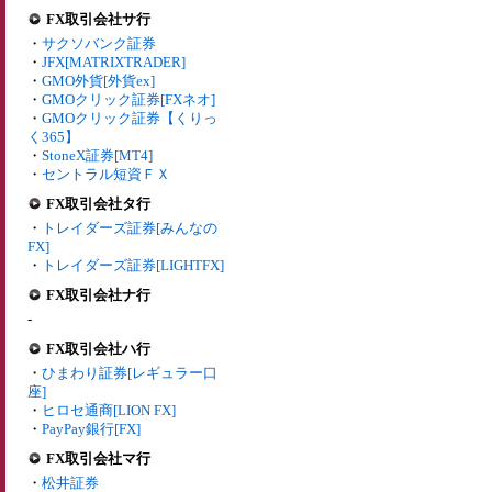
FX取引会社サ行
・
サクソバンク証券
・
JFX[MATRIXTRADER]
・
GMO外貨[外貨ex]
・
GMOクリック証券[FXネオ]
・
GMOクリック証券【くりっ
く365】
・
StoneX証券[MT4]
・
セントラル短資ＦＸ
FX取引会社タ行
・
トレイダーズ証券[みんなの
FX]
・
トレイダーズ証券[LIGHTFX]
FX取引会社ナ行
-
FX取引会社ハ行
・
ひまわり証券[レギュラー口
座]
・
ヒロセ通商[LION FX]
・
PayPay銀行[FX]
FX取引会社マ行
・
松井証券