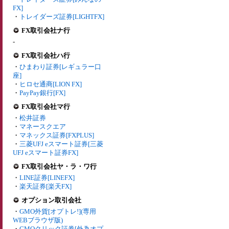
FX]
・
トレイダーズ証券[LIGHTFX]
FX取引会社ナ行
-
FX取引会社ハ行
・
ひまわり証券[レギュラー口
座]
・
ヒロセ通商[LION FX]
・
PayPay銀行[FX]
FX取引会社マ行
・
松井証券
・
マネースクエア
・
マネックス証券[FXPLUS]
・
三菱UFJ eスマート証券[三菱
UFJ eスマート証券FX]
FX取引会社ヤ・ラ・ワ行
・
LINE証券[LINEFX]
・
楽天証券[楽天FX]
オプション取引会社
・
GMO外貨[オプトレ!](専用
WEBブラウザ版)
・
GMOクリック証券[外為オプ