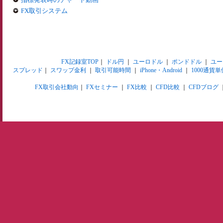
FX取引システム
FX記録室TOP
｜
ドル円
｜
ユーロドル
｜
ポンドドル
｜
ユー
スプレッド
｜
スワップ金利
｜
取引可能時間
｜
iPhone・Android
｜
1000通貨単
FX取引会社動向
｜
FXセミナー
｜
FX比較
｜
CFD比較
｜
CFDブログ