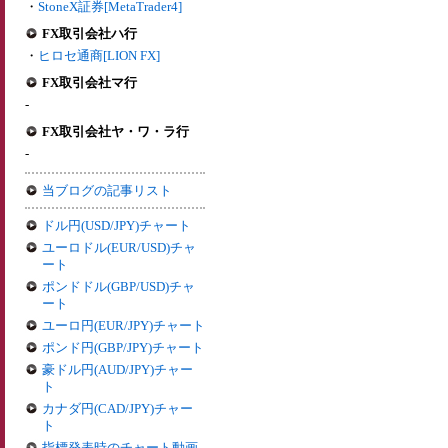
・
StoneX証券[MetaTrader4]
FX取引会社ハ行
・
ヒロセ通商[LION FX]
FX取引会社マ行
-
FX取引会社ヤ・ワ・ラ行
-
当ブログの記事リスト
ドル円(USD/JPY)チャート
ユーロドル(EUR/USD)チャ
ート
ポンドドル(GBP/USD)チャ
ート
ユーロ円(EUR/JPY)チャート
ポンド円(GBP/JPY)チャート
豪ドル円(AUD/JPY)チャー
ト
カナダ円(CAD/JPY)チャー
ト
指標発表時のチャート動画