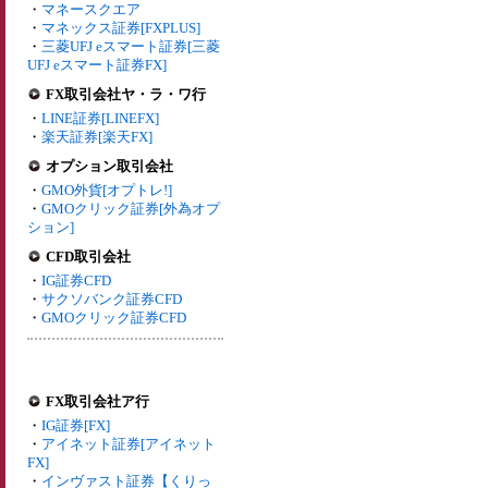
・
マネースクエア
・
マネックス証券[FXPLUS]
・
三菱UFJ eスマート証券[三菱
UFJ eスマート証券FX]
FX取引会社ヤ・ラ・ワ行
・
LINE証券[LINEFX]
・
楽天証券[楽天FX]
オプション取引会社
・
GMO外貨[オプトレ!]
・
GMOクリック証券[外為オプ
ション]
CFD取引会社
・
IG証券CFD
・
サクソバンク証券CFD
・
GMOクリック証券CFD
FX取引会社ア行
・
IG証券[FX]
・
アイネット証券[アイネット
FX]
・
インヴァスト証券【くりっ