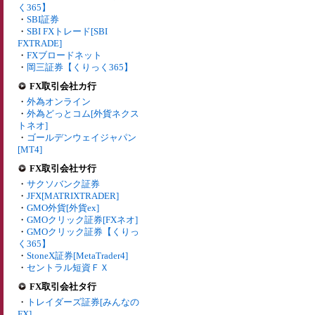
く365】
・
SBI証券
・
SBI FXトレード[SBI
FXTRADE]
・
FXブロードネット
・
岡三証券【くりっく365】
FX取引会社カ行
・
外為オンライン
・
外為どっとコム[外貨ネクス
トネオ]
・
ゴールデンウェイジャパン
[MT4]
FX取引会社サ行
・
サクソバンク証券
・
JFX[MATRIXTRADER]
・
GMO外貨[外貨ex]
・
GMOクリック証券[FXネオ]
・
GMOクリック証券【くりっ
く365】
・
StoneX証券[MetaTrader4]
・
セントラル短資ＦＸ
FX取引会社タ行
・
トレイダーズ証券[みんなの
FX]