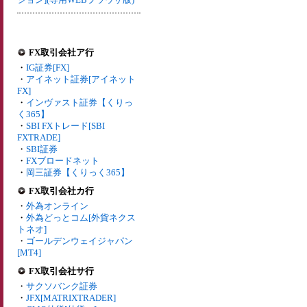
FX取引会社ア行
・
IG証券[FX]
・
アイネット証券[アイネット
FX]
・
インヴァスト証券【くりっ
く365】
・
SBI FXトレード[SBI
FXTRADE]
・
SBI証券
・
FXブロードネット
・
岡三証券【くりっく365】
FX取引会社カ行
・
外為オンライン
・
外為どっとコム[外貨ネクス
トネオ]
・
ゴールデンウェイジャパン
[MT4]
FX取引会社サ行
・
サクソバンク証券
・
JFX[MATRIXTRADER]