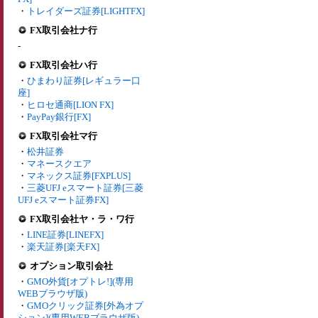
・
トレイダーズ証券[LIGHTFX]
FX取引会社ナ行
-
FX取引会社ハ行
・
ひまわり証券[レギュラー口
座]
・
ヒロセ通商[LION FX]
・
PayPay銀行[FX]
FX取引会社マ行
・
松井証券
・
マネースクエア
・
マネックス証券[FXPLUS]
・
三菱UFJ eスマート証券[三菱
UFJ eスマート証券FX]
FX取引会社ヤ・ラ・ワ行
・
LINE証券[LINEFX]
・
楽天証券[楽天FX]
オプション取引会社
・
GMO外貨[オプトレ!](専用
WEBブラウザ版)
・
GMOクリック証券[外為オプ
ション](専用WEBブラウザ版)