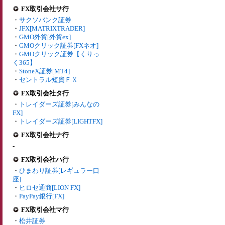
FX取引会社サ行
・
サクソバンク証券
・
JFX[MATRIXTRADER]
・
GMO外貨[外貨ex]
・
GMOクリック証券[FXネオ]
・
GMOクリック証券【くりっ
く365】
・
StoneX証券[MT4]
・
セントラル短資ＦＸ
FX取引会社タ行
・
トレイダーズ証券[みんなの
FX]
・
トレイダーズ証券[LIGHTFX]
FX取引会社ナ行
-
FX取引会社ハ行
・
ひまわり証券[レギュラー口
座]
・
ヒロセ通商[LION FX]
・
PayPay銀行[FX]
FX取引会社マ行
・
松井証券