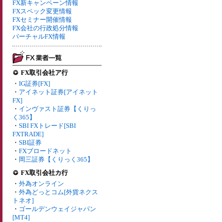
FX新キャンペーン情報
FXスペック変更情報
FXセミナー開催情報
FX会社の行政処分情報
バーチャルFX情報
FX取引会社ア行
・
IG証券[FX]
・
アイネット証券[アイネット
FX]
・
インヴァスト証券【くりっ
く365】
・
SBI FXトレード[SBI
FXTRADE]
・
SBI証券
・
FXブロードネット
・
岡三証券【くりっく365】
FX取引会社カ行
・
外為オンライン
・
外為どっとコム[外貨ネクス
トネオ]
・
ゴールデンウェイジャパン
[MT4]