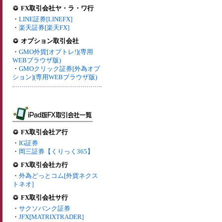
FX取引会社ヤ・ラ・ワ行
・
LINE証券[LINEFX]
・
楽天証券[楽天FX]
オプション取引会社
・
GMO外貨[オプトレ!](専用
WEBブラウザ版)
・
GMOクリック証券[外為オプ
ション](専用WEBブラウザ版)
FX取引会社ア行
・
IG証券
・
岡三証券【くりっく365】
FX取引会社カ行
・
外為どっとコム[外貨ネクス
トネオ]
FX取引会社サ行
・
サクソバンク証券
・
JFX[MATRIXTRADER]