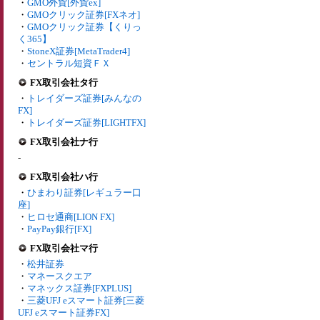
・
GMO外貨[外貨ex]
・
GMOクリック証券[FXネオ]
・
GMOクリック証券【くりっ
く365】
・
StoneX証券[MetaTrader4]
・
セントラル短資ＦＸ
FX取引会社タ行
・
トレイダーズ証券[みんなの
FX]
・
トレイダーズ証券[LIGHTFX]
FX取引会社ナ行
-
FX取引会社ハ行
・
ひまわり証券[レギュラー口
座]
・
ヒロセ通商[LION FX]
・
PayPay銀行[FX]
FX取引会社マ行
・
松井証券
・
マネースクエア
・
マネックス証券[FXPLUS]
・
三菱UFJ eスマート証券[三菱
UFJ eスマート証券FX]